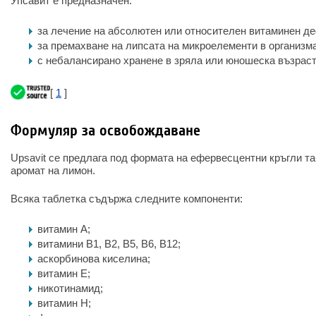
Упсавит е предназначен:
за лечение на абсолютен или относителен витаминен де
за премахване на липсата на микроелементи в организма
с небалансирано хранене в зряла или юношеска възраст
[
1
]
Формуляр за освобождаване
Upsavit се предлага под формата на ефервесцентни кръгли та
аромат на лимон.
Всяка таблетка съдържа следните компоненти:
витамин А;
витамини B1, B2, B5, B6, B12;
аскорбинова киселина;
витамин Е;
никотинамид;
витамин Н;