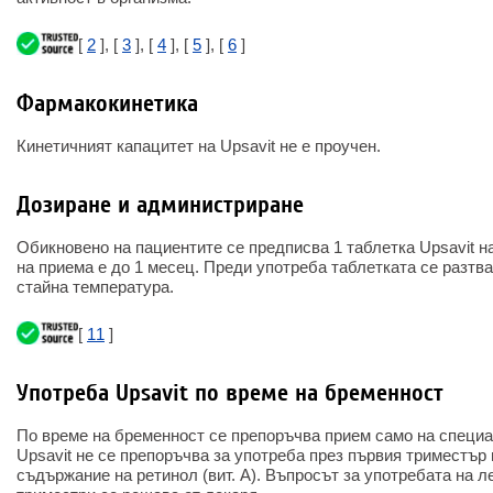
[
2
], [
3
], [
4
], [
5
], [
6
]
Фармакокинетика
Кинетичният капацитет на Upsavit не е проучен.
Дозиране и администриране
Обикновено на пациентите се предписва 1 таблетка Upsavit 
на приема е до 1 месец. Преди употреба таблетката се разтва
стайна температура.
[
11
]
Употреба Upsavit по време на бременност
По време на бременност се препоръчва прием само на специа
Upsavit не се препоръчва за употреба през първия триместър
съдържание на ретинол (вит. А). Въпросът за употребата на 