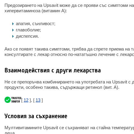
Предозирането на Upsavit може да се прояви със симптоми н
хипервитаминоза (витамин А):
апатия, сънливост;
главоболие;
диспепсия.
Ако се появят такива симптоми, трябва да спрете приема на т
консултирате с лекар относно по-нататъшно лечение с лекарс
Взаимодействия с други лекарства
Не се препоръчва комбинирането на употребата на Upsavit с
продукти, особено такива, съдържащи ретинол (вит. А).
[
12
], [
13
]
Условия за съхранение
Мултивитамините Upsavit се съхраняват на стайна температур
деца.