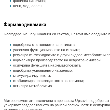
фолиева киселина;
цинк, мед, селен.
Фармакодинамика
Благодарение на уникалния си състав, Upsavit има следните 
подобрява състоянието на ретината;
улеснява функционирането на ставите;
регулира въглехидратите и други видове метаболитни п
нормализира производството на невротрансмитери;
осигурява функцията на хематопоезата;
подобрява усвояването на желязо;
стимулира имунитета;
стабилизира производството на хормони;
активира метаболизма.
Микроелементите, включени в препарата Upsavit, подобряват 
ускоряват заздравяването на раневи повърхности и осигуряв
активност в организма.