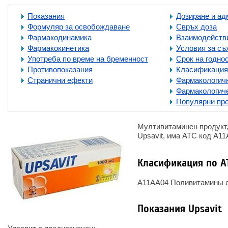
Показания
Дозиране и ад
Формуляр за освобождаване
Свръх доза
Фармакодинамика
Взаимодействи
Фармакокинетика
Условия за съ
Употреба по време на бременност
Срок на годно
Противопоказания
Класификация
Странични ефекти
Фармакологичн
Фармакологич
Популярни пр
Мултивитаминен продукт
Upsavit, има ATC код A11
Класификация по A
A11AA04 Поливитамины 
Показания Upsavit