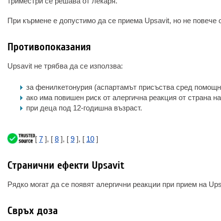
триместри се решава от лекаря.
При кърмене е допустимо да се приема Upsavit, но не повече о
Противопоказания
Upsavit не трябва да се използва:
за фенилкетонурия (аспартамът присъства сред помощн
ако има повишен риск от алергична реакция от страна на
при деца под 12-годишна възраст.
[
7
], [
8
], [
9
], [
10
]
Странични ефекти Upsavit
Рядко могат да се появят алергични реакции при прием на Ups
Свръх доза