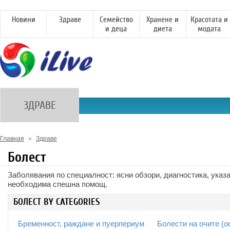
Новини
Здраве
Семейство
Хранене и
Красотата и
и деца
диета
модата
ЗДРАВЕ
Главная
»
Здраве
Болест
Заболявания по специалност: ясни обзори, диагностика, указа
необходима спешна помощ.
БОЛЕСТ BY CATEGORIES
Бременност, раждане и пуерпериум
Болести на очите (