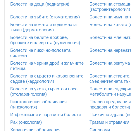
Болести на деца (педиатрия)
Болести на стомашн
(гастроентерология)
Болести на зъбите (стоматология)
Болести на имуннат
Болести на кожата и подкожната
Болести на кръвта (
тъкан (дерматология)
Болести на белите дробове,
Болести на млечнат
бронхите и плеврата (пулмология)
Болести на пикочно-половата
Болести на нервната
система
Болести на черния дроб и жлъчните
Болести на ректума
пътища
Болести на сърцето и кръвоносните
Болести на ставите,
съдове (кардиология)
съединителната тък
Болести на ухото, гърлото и носа
Болести на ендокри
(отоларингология)
метаболитни наруше
Гинекологични заболявания
Полово предавани и
(гинекология)
предавани болести)
Инфекциозни и паразитни болести
Психично здраве (п
Рак (онкология)
Травми и отравяния
Хирургични заболявания
Синдроми