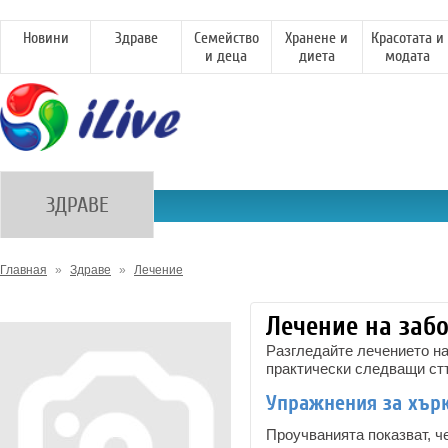
Новини
Здраве
Семейство
Хранене и
Красотата и
и деца
диета
модата
ЗДРАВЕ
Главная
»
Здраве
»
Лечение
Лечение на заб
Разгледайте лечението на
практически следващи ст
Упражнения за хър
Проучванията показват, ч