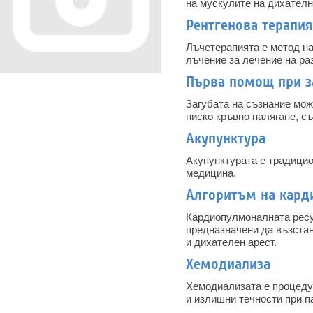
на мускулите на дихателн
Рентгенова терапия
Лъчетерапията е метод на
лъчение за лечение на ра
Първа помощ при з
Загубата на съзнание мож
ниско кръвно налягане, с
Акупунктура
Акупунктурата е традицио
медицина.
Алгоритъм на кард
Кардиопулмоналната ресу
предназначени да възстан
и дихателен арест.
Хемодиализа
Хемодиализата е процедур
и излишни течности при п