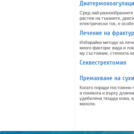
Диатермокоагулация
Сред най-разнообразните 
растеж на тъканите, диат
електрически ток, е особ
Лечение на фрактур
Избирайки методи за лече
много фактори: вида и ло
му състояние, степента н
Секвестректомия
Премахване на сух
Когато поради постоянно 
а понякога и върху дланн
удебелена твърда кожа, е
мазоли.
Pages