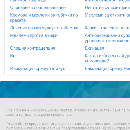
Спрейове за оплешивяване
Нистатин супозитории
Кремове и мехлеми за гъбички по
Мехлеми за открити р
краката
Лечение на махмурлук с таблетки
Капки за запек за дец
Мехлеми против въшки
Антибактериални супо
урологията и гинеколо
Спешна контрацепция
Ехинацея
Bor
Как да изберем най-д
хемороиди?
Инокулация срещу тетанус
Ваксинация срещу Hae
ilive.com.ua е информационен портал. Материалите на този сайт са 
съвета на квалифициран специалист.
Този сайт не предоставя медицински съвети, диагноза или лечение, и
Информацията на този сайт не представлява оферта. Администрацият