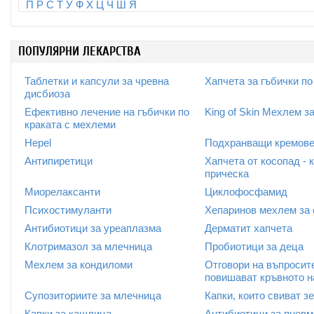
П
Р
С
Т
У
Ф
Х
Ц
Ч
Ш
Я
ПОПУЛЯРНИ ЛЕКАРСТВА
Таблетки и капсули за чревна
Хапчета за гъбички по
дисбиоза
Ефективно лечение на гъбички по
King of Skin Мехлем з
краката с мехлеми
Hepel
Подхранващи кремове 
Антипиретици
Хапчета от косопад - 
прическа
Миорелаксанти
Циклофосфамид
Психостимуланти
Хепаринов мехлем за 
Антибиотици за уреаплазма
Дерматит хапчета
Клотримазол за млечница
Пробиотици за деца
Мехлем за кондиломи
Отговори на въпросите
повишават кръвното н
Супозиториите за млечница
Капки, които свиват з
Капки за кашлица
Антибиотици за пневм