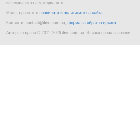
използването на материалите.
Моля, прочетете
правилата и политиките на сайта
.
Контакти: contact@ilive.com.ua,
форма за обратна връзка
.
Авторско право © 2011–2026 ilive.com.ua. Всички права запазени.