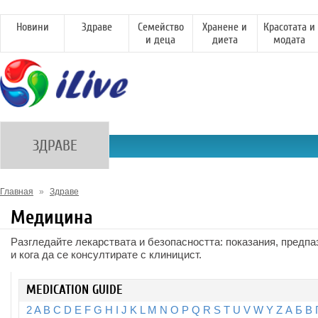
Новини
Здраве
Семейство
Хранене и
Красотата и
и деца
диета
модата
ЗДРАВЕ
Главная
»
Здраве
Медицина
Разгледайте лекарствата и безопасността: показания, предпа
и кога да се консултирате с клиницист.
MEDICATION GUIDE
2
A
B
C
D
E
F
G
H
I
J
K
L
M
N
O
P
Q
R
S
T
U
V
W
Y
Z
А
Б
В