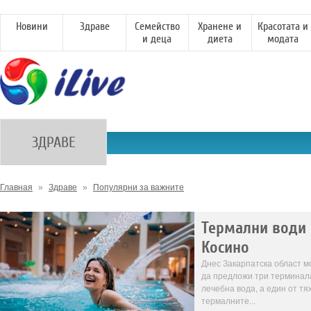
Новини
Здраве
Семейство
Хранене и
Красотата и
и деца
диета
модата
ЗДРАВЕ
Главная
»
Здраве
»
Популярни за важните
Термални води 
Косино
Днес Закарпатска област 
да предложи три терминал
лечебна вода, а един от тя
термалните...