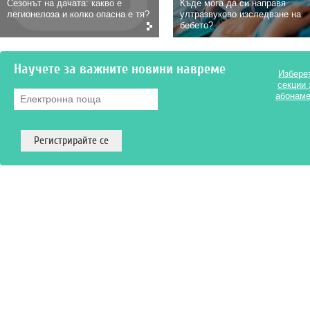
Сезонът на дачата: какво е
Къде мога да си направя
легионелоза и колко опасна е тя?
ултразвуково изследване на
бебето?
Научете за важните новини навреме
Избере
секции 
Електронна поща
*
абонаме