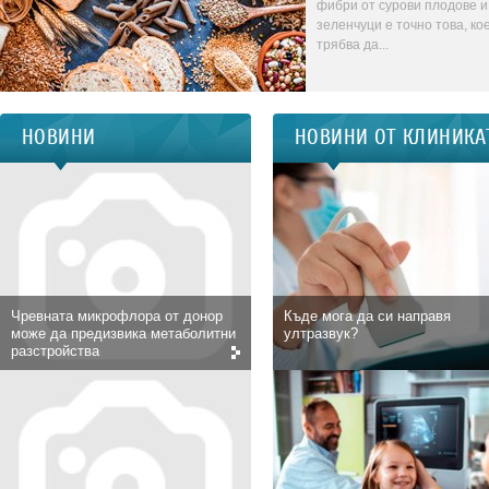
фибри от сурови плодове и
зеленчуци е точно това, ко
трябва да...
НОВИНИ
НОВИНИ ОТ КЛИНИКА
Чревната микрофлора от донор
Къде мога да си направя
може да предизвика метаболитни
ултразвук?
разстройства