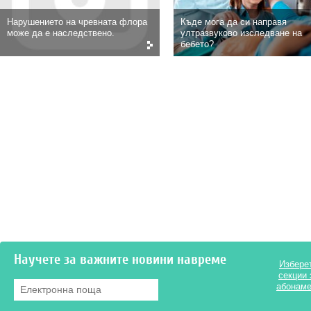
Нарушението на чревната флора
Къде мога да си направя
може да е наследствено.
ултразвуково изследване на
бебето?
Научете за важните новини навреме
Избере
секции 
Електронна поща
*
абонаме