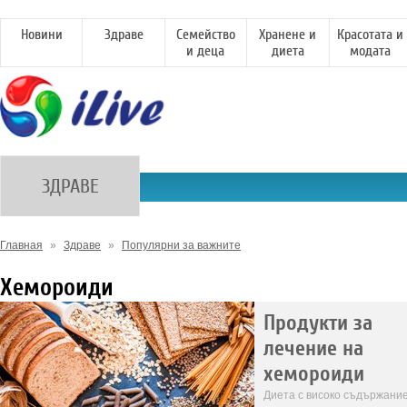
Новини
Здраве
Семейство
Хранене и
Красотата и
и деца
диета
модата
ЗДРАВЕ
Главная
»
Здраве
»
Популярни за важните
Хемороиди
Продукти за
лечение на
хемороиди
Диета с високо съдържани