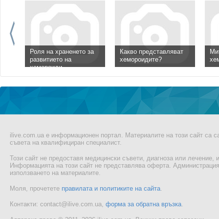
Роля на храненето за
Какво представляват
Ми
развитието на
хемороидите?
хе
хемороиди
ilive.com.ua е информационен портал. Материалите на този сайт са 
съвета на квалифициран специалист.
Този сайт не предоставя медицински съвети, диагноза или лечение, и
Информацията на този сайт не представлява оферта. Администрацият
използването на материалите.
Моля, прочетете
правилата и политиките на сайта
.
Контакти: contact@ilive.com.ua,
форма за обратна връзка
.