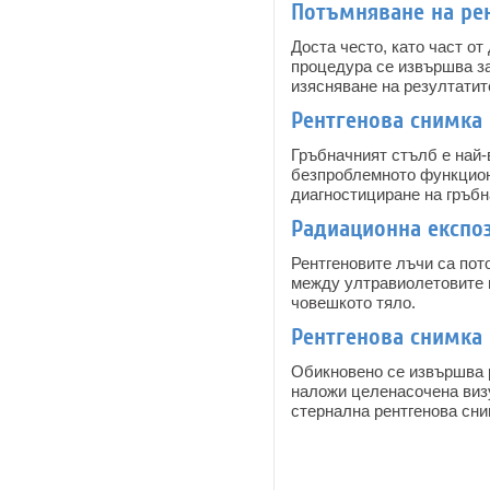
Потъмняване на рен
Доста често, като част от
процедура се извършва за 
изясняване на резултатит
Рентгенова снимка 
Гръбначният стълб е най-
безпроблемното функциони
диагностициране на гръбн
Радиационна експо
Рентгеновите лъчи са пот
между ултравиолетовите 
човешкото тяло.
Рентгенова снимка 
Обикновено се извършва р
наложи целенасочена визу
стернална рентгенова сни
Pages