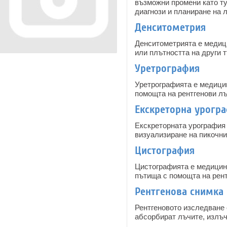
възможни промени като ту
диагнози и планиране на 
Денситометрия
Денситометрията е медици
или плътността на други т
Уретрография
Уретрографията е медицин
помощта на рентгенови лъ
Екскреторна урогр
Екскреторната урография 
визуализиране на пикочни
Цистография
Цистографията е медицинс
пътища с помощта на рент
Рентгенова снимка 
Рентгеновото изследване 
абсорбират лъчите, излъч