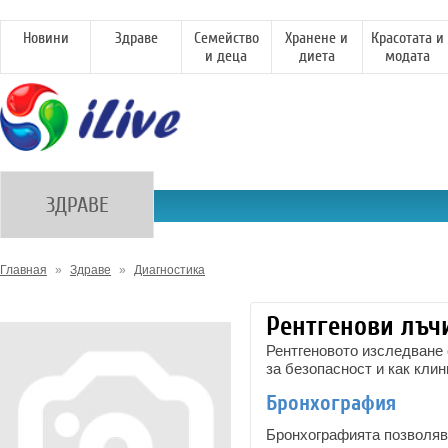
Новини
Здраве
Семейство
Хранене и
Красотата и
и деца
диета
модата
ЗДРАВЕ
Главная
»
Здраве
»
Диагностика
Рентгенови лъч
Рентгеновото изследване 
за безопасност и как кли
Бронхография
Бронхографията позволява