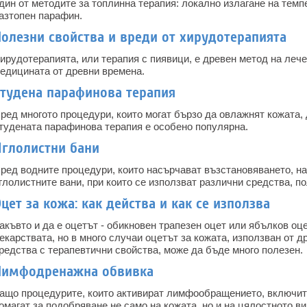
дин от методите за топлинна терапия: локално излагане на темпе
азтопен парафин.
олезни свойства и вреди от хирудотерапията
ирудотерапията, или терапия с пиявици, е древен метод на лече
едицината от древни времена.
Студена парафинова терапия
ред многото процедури, които могат бързо да овлажнят кожата,
тудената парафинова терапия е особено популярна.
Иглолистни бани
ред водните процедури, които насърчават възстановяването, на
глолистните вани, при които се използват различни средства, по
цет за кожа: как действа и как се използва
акъвто и да е оцетът - обикновен трапезен оцет или ябълков оц
екарствата, но в много случаи оцетът за кожата, използван от 
редства с терапевтични свойства, може да бъде много полезен.
Лимфодренажна обвивка
ащо процедурите, които активират лимфообращението, включи
омагат за подобряване не само на кожата, но и на цялостното в