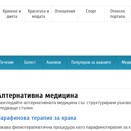
Хранене и
Красотата и
Отношения
Спорт
Относно
диета
модата
портала
Лечение
Болест
Анализи
Популярни за важните
Меди
Алтернативна медицина
азгледайте алтернативната медицина със структурирани ръково
ледващи стъпки.
Парафинова терапия за крака
акава физиотерапевтична процедура като парафинотерапия за кр