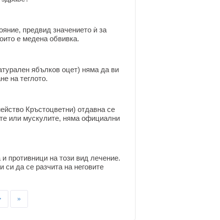
ояние, предвид значението ѝ за
оито е медена обвивка.
атурален ябълков оцет) няма да ви
не на теглото.
емейство Кръстоцветни) отдавна се
ите или мускулите, няма официални
 и противници на този вид лечение.
 си да се разчита на неговите
>
»