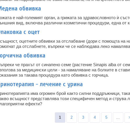
Медена обвивка
ожата е най-големият орган, а грижата за здравословното ѝ съст
ъншния вид, включва различни козметични процедури, една от к
паковка с оцет
същност, оцетните обвивки за отслабване (дори с помощта на н
омогнат да отслабнете, въпреки че се наблюдава леко намалява
Горчична обвивка
ъпреки че прахът от синапено семе (растение Sinapis alba от с
зползва за медицински цели - за намаляване на болките в став
оказания за такава процедура като обвивка с горчица.
ринотерапия - лечение с урина
ринотерапията има огромен брой както силни поддръжници, така
акво всъщност представлява този специфичен метод и струва ли
лагоприятни ефекти?
Pages
1
2
3
4
5
…