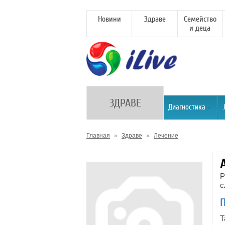
Новини
Здраве
Семейство
и деца
ЗДРАВЕ
Диагностика
Главная
»
Здраве
»
Лечение
Р
с
Т