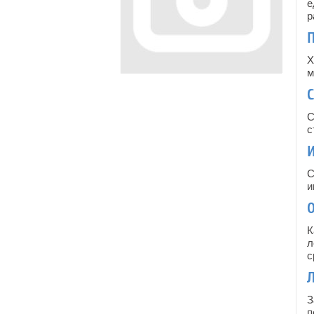
е
р
П
Х
м
С
с
С
и
О
К
л
с
З
п