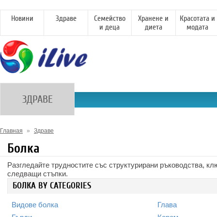
Новини
Здраве
Семейство
Хранене и
Красотата и
и деца
диета
модата
ЗДРАВЕ
Главная
»
Здраве
Болка
Разгледайте трудностите със структурирани ръководства, кл
следващи стъпки.
БОЛКА BY CATEGORIES
Видове болка
Глава