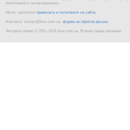
използването на материалите.
Моля, прочетете
правилата и политиките на сайта
.
Контакти: contact@ilive.com.ua,
форма за обратна връзка
.
Авторско право © 2011–2026 ilive.com.ua. Всички права запазени.