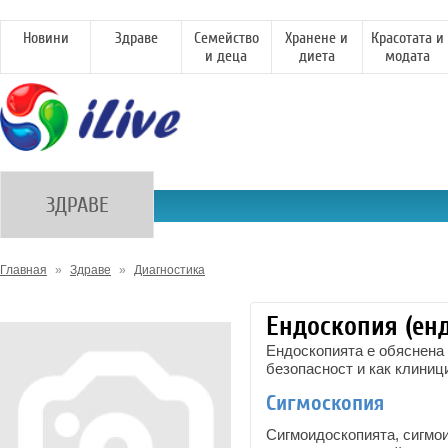
Новини
Здраве
Семейство
Хранене и
Красотата и
и деца
диета
модата
ЗДРАВЕ
Главная
»
Здраве
»
Диагностика
Ендоскопия (ен
Ендоскопията е обяснена 
безопасност и как клиниц
Сигмоскопия
Сигмоидоскопията, сигмои