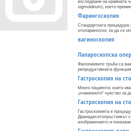
изследване на крайната ч
sigmoideum), което преми
Фарингоскопия
Стандартната процедура з
отоларинголог, за да се 
вагиноскопия
Лапароскопска опе
Фалопиевите тръби са важ
репродуктивната функция
Гастроскопия на ст
Много пациенти, които им
„очакваното“ чувство за 
Гастроскопия на сто
Гастроскопията е процеду
Дванадесетопръстникът съ
изображението и показван