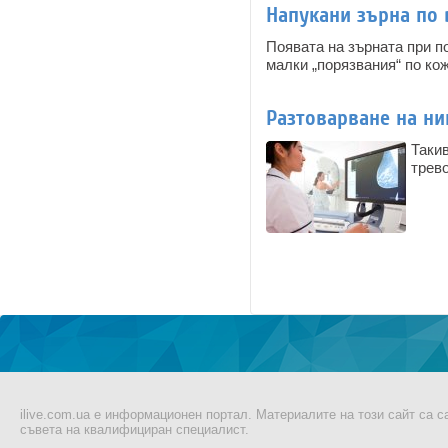
Напукани зърна по
Появата на зърната при п
малки „порязвания“ по ко
Разтоварване на ни
Такив
трев
Pages
ilive.com.ua е информационен портал. Материалите на този сайт са 
съвета на квалифициран специалист.