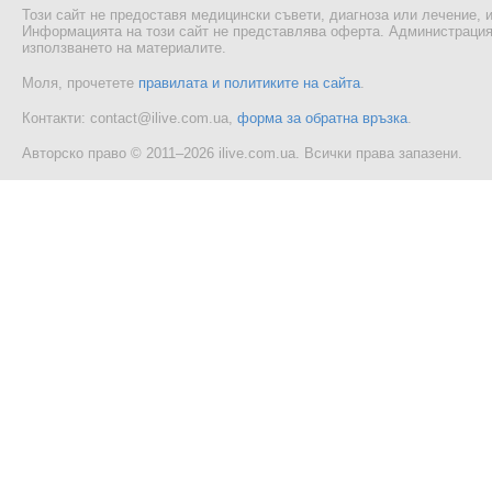
Този сайт не предоставя медицински съвети, диагноза или лечение, и
Информацията на този сайт не представлява оферта. Администрацият
използването на материалите.
Моля, прочетете
правилата и политиките на сайта
.
Контакти: contact@ilive.com.ua,
форма за обратна връзка
.
Авторско право © 2011–2026 ilive.com.ua. Всички права запазени.