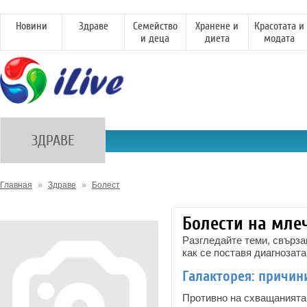
Новини
Здраве
Семейство
Хранене и
Красотата и
и деца
диета
модата
ЗДРАВЕ
Главная
»
Здраве
»
Болест
Болести на мле
Разгледайте теми, свърза
как се поставя диагнозата
Галакторея: причин
Противно на схващанията 