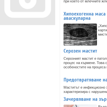
при което от млечните жл
Хипоехогенна маса в
аваскуларна
„Хипо
карт
мист
Серозен мастит
Серозният мастит е патол
процес на кърмене. Това 
особеностите на процеса 
Предотвратяване н
Маститът е инфекциозно з
характеризира с нарушени
Зачервяване на зър
Възп