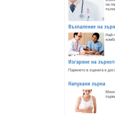
на ла
пълен
Възпаление на зър
Най-
комб
Изгаряне на зърнот
Паренето в зърната е дос
Напукани зърна
Мног
първ