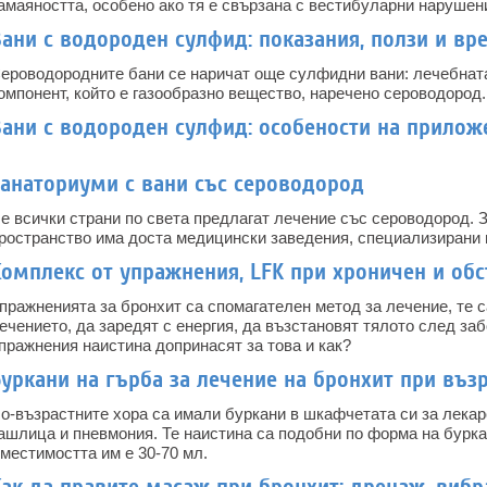
амаяността, особено ако тя е свързана с вестибуларни нарушен
ани с водороден сулфид: показания, ползи и вр
ероводородните бани се наричат още сулфидни вани: лечебнат
омпонент, който е газообразно вещество, наречено сероводород.
Вани с водороден сулфид: особености на прилож
Санаториуми с вани със сероводород
е всички страни по света предлагат лечение със сероводород. 
ространство има доста медицински заведения, специализирани 
омплекс от упражнения, LFK при хроничен и об
пражненията за бронхит са спомагателен метод за лечение, те 
ечението, да заредят с енергия, да възстановят тялото след за
пражнения наистина допринасят за това и как?
уркани на гърба за лечение на бронхит при въз
о-възрастните хора са имали буркани в шкафчетата си за лекарс
ашлица и пневмония. Те наистина са подобни по форма на бурка
местимостта им е 30-70 мл.