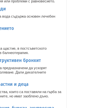
ия или проблеми с равновесието.
еди
а вода съдържа основен лечебен
ението
За щастие, в постсъветското
в балнеотерапия.
структивен бронхит
са предназначени да ускорят
боляване. Дали дихателните
растни и деца
тва, които са поставяли на гърба за
ните, но имат заоблено дъно.