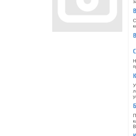
з
В
С
к
Н
п
К
У
л
у
Б
П
к
В