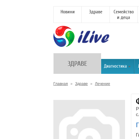
Новини
Здраве
Семейство
и деца
ЗДРАВЕ
Диагностика
Главная
»
Здраве
»
Лечение
Р
с
Г
Г