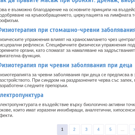
ак да правите масаж при бронхит: дренаж, вибра
ова е възможно благодарение на основните принципи на въздей
одобряване на кръвообращението, циркулацията на лимфната т
рофизъм.
Физиотерапия при стомашно-чревни заболявания
изическите упражнения влияят на храносмилането чрез централ
исцерални рефлекси. Специфичните физически упражнения под
оремните органи, като спомагат за намаляване на задръствания
вигателна функция.
Физиотерапия при чревни заболявания при деца
изиотерапията за чревни заболявания при деца се предписва в 
азстройството. При синдром на раздразнените черва със запек, 
азработени следните препоръки.
Електропунктура
лектропунктурата е въздействие върху биологично активни точ
окове, които имат изразени инхибиращи, аналгетични, хипосенс
фекти.
Pages
1
2
3
4
5
…