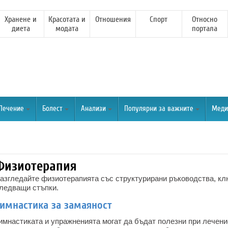
Хранене и
Красотата и
Отношения
Спорт
Относно
диета
модата
портала
Лечение
Болест
Анализи
Популярни за важните
Меди
Физиотерапия
азгледайте физиотерапията със структурирани ръководства, кл
ледващи стъпки.
имнастика за замаяност
имнастиката и упражненията могат да бъдат полезни при лечени