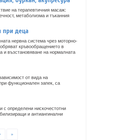
ция, буркан, акупресура
ствие на терапевтичния масаж:
ечност, метаболизма и тъканния
 при деца
ната нервна система чрез моторно-
обряват кръвообращението в
та и възстановяване на нормалната
зависимост от вида на
при функционален запек, са
ки с определени нискочестотни
ибилизиращи и антиангинални
>
»