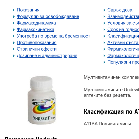
Показания
Свръх доза
Формуляр за освобождаване
Взаимодействи
Фармакодинамика
Условия за съ
Фармакокинетика
Срок на годно
Употреба по време на бременност
Класификация
Противопоказания
Активни съста
Странични ефекти
Фармакологичн
Дозиране и администриране
Фармакологич
Популярни пр
Мултивитаминен комплекс
Мултивитамините Undevit
аптеките без рецепта.
Класификация по A
A11BA Поливитамины