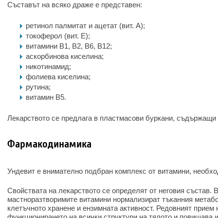
Съставът на всяко драже е представен:
ретинол палмитат и ацетат (вит. А);
токоферол (вит. Е);
витамини B1, B2, B6, B12;
аскорбинова киселина;
никотинамид;
фолиева киселина;
рутина;
витамин В5.
Лекарството се предлага в пластмасови буркани, съдържащи 
Фармакодинамика
Ундевит е внимателно подбран комплекс от витамини, необхо
Свойствата на лекарството се определят от неговия състав. 
мастноразтворимите витамини нормализират тъканния метаб
клетъчното хранене и ензимната активност. Редовният прием 
функционирането на всички структури на тялото и повишава 