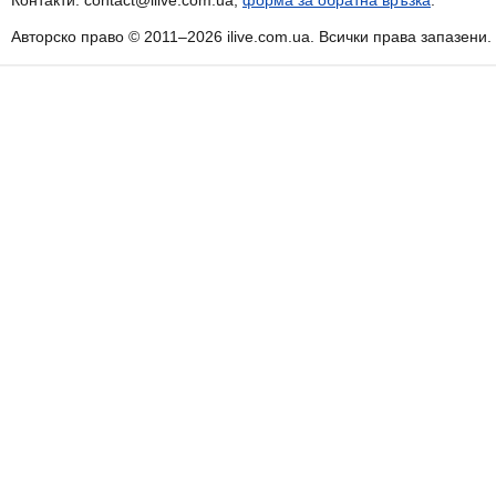
Контакти: contact@ilive.com.ua,
форма за обратна връзка
.
Авторско право © 2011–2026 ilive.com.ua. Всички права запазени.