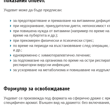
Показания Undevit
Ундевит може да бъде предписан:
за предотвратяване и премахване на витаминни дефицит
при недохранване, принудителни диети, непоносимост к
при повишена нужда от витамини (например по време на
време на пубертета и др.);
при прекомерен физически и психически стрес;
по време на периоди на възстановяване след операции,
и др.;
едновременно с химиотерапевтично лечение;
за подпомагане на организма по време на остри респира
респираторни вирусни инфекции;
за ускоряване на метаболизма и повишаване на издръжл
Формуляр за освобождаване
Ундевит се произвежда под формата на сферично драже с ярк
специфичен аромат. Външен вид на дражето: без включвания