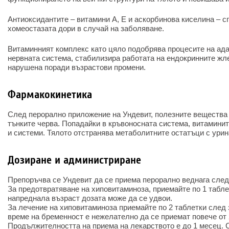
Антиоксидантите – витамини А, Е и аскорбинова киселина – с
хомеостазата дори в случай на заболяване.
Витаминният комплекс като цяло подобрява процесите на ад
нервната система, стабилизира работата на ендокринните жл
нарушена поради възрастови промени.
Фармакокинетика
След перорално приложение на Ундевит, полезните вещества 
тънките черва. Попадайки в кръвоносната система, витаминит
и системи. Тялото отстранява метаболитните остатъци с урин
Дозиране и администриране
Препоръчва се Ундевит да се приема перорално веднага след
За предотвратяване на хиповитаминоза, приемайте по 1 табле
напреднала възраст дозата може да се удвои.
За лечение на хиповитаминоза приемайте по 2 таблетки след 
време на бременност е нежелателно да се приемат повече от 
Продължителността на приема на лекарството е до 1 месец. 