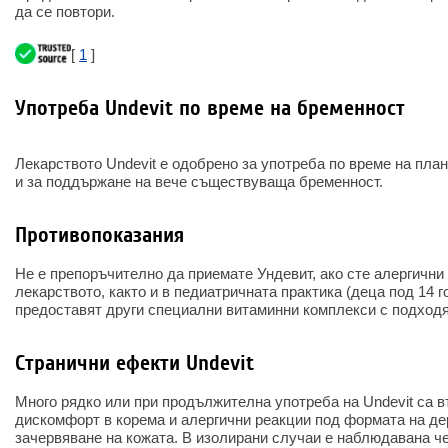
да се повтори.
[
1
]
Употреба Undevit по време на бременност
Лекарството Undevit е одобрено за употреба по време на план
и за поддържане на вече съществуваща бременност.
Противопоказания
Не е препоръчително да приемате Ундевит, ако сте алергични
лекарството, както и в педиатричната практика (деца под 14 г
предоставят други специални витаминни комплекси с подход
Странични ефекти Undevit
Много рядко или при продължителна употреба на Undevit са 
дискомфорт в корема и алергични реакции под формата на де
зачервяване на кожата. В изолирани случаи е наблюдавана 