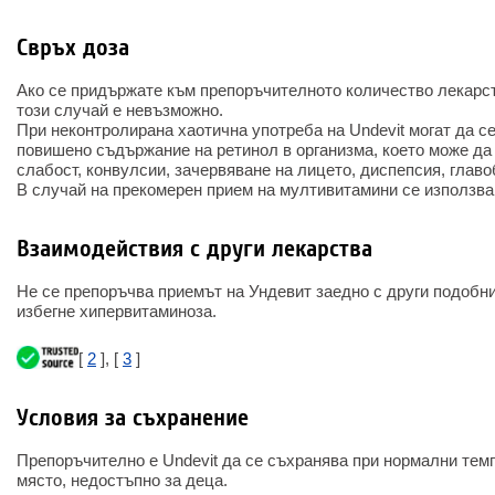
Свръх доза
Ако се придържате към препоръчителното количество лекарст
този случай е невъзможно.
При неконтролирана хаотична употреба на Undevit могат да с
повишено съдържание на ретинол в организма, което може да 
слабост, конвулсии, зачервяване на лицето, диспепсия, главо
В случай на прекомерен прием на мултивитамини се използва
Взаимодействия с други лекарства
Не се препоръчва приемът на Ундевит заедно с други подобни
избегне хипервитаминоза.
[
2
], [
3
]
Условия за съхранение
Препоръчително е Undevit да се съхранява при нормални тем
място, недостъпно за деца.