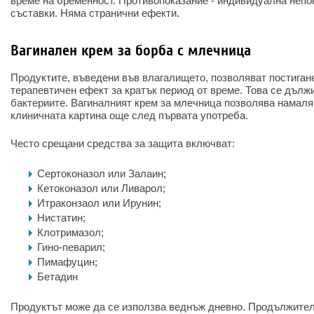
време на бременност. Противопоказание - индивидуална непо
съставки. Няма странични ефекти.
Вагинален крем за борба с млечница
Продуктите, въведени във влагалището, позволяват постиган
терапевтичен ефект за кратък период от време. Това се дълж
бактериите. Вагиналният крем за млечница позволява намаля
клиничната картина още след първата употреба.
Често срещани средства за защита включват:
Сертоконазол или Залаин;
Кетоконазол или Ливарол;
Итраконзаол или Ирунин;
Нистатин;
Клотримазол;
Гино-певарил;
Пимафуцин;
Бетадин
Продуктът може да се използва веднъж дневно. Продължителн