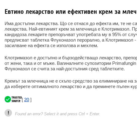
Евтино лекарство или ефективен крем за мле
Има достъпни лекарства. Що се отнася до ефекта им, те не с
лекарства. Най-евтиният крем за млечница е Клотримазол. П
кандидоза лекарите препоръчват употребата му в 95% от слу
предписват таблетка Флуконазол перорално, а Клотримазол - 
засилване на ефекта се използва и мехлем.
Клотримазол е достъпно и бързодействащо лекарство, препор
от жени, така и от мъже. Вагиналните супозитории Primafungin
Флуконазол се счита за най-достъпния сред таблетките.
Кремът за млечница не е скъпо средство за елиминиране на 
да изберете оптималното лекарство и да преминете пълен кур
[
20
]
!
Found an error? Select it and press Ctrl + Enter.