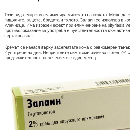
Този вид лекарство елиминира микозата на кожата. Може да с
пищялите, ръцете, брадата и тялото. Залаин се използва в к
млечница. Има изразен ефект при елиминиране на pityriasis ve
противопоказание за употреба е чувствителността към активн
сертаконазол.
Кремът се нанася върху засегнатата кожа с равномерен тънъ
2 употреби на ден. Неприятните симптоми изчезват след 2-4
продължителност на лечението е един месец.