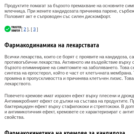
Продуктите помагат за бързото премахване на основните сим
млечница. При жените кандидозата причинява парене, сърбеж
Половият акт е съпроводен със силен дискомфорт.
[
2
], [
3
]
Фармакодинамика на лекарствата
Всички лекарства, които се борят с проявите на кандидоза, 
противогъбични лекарства. Активното им въздействие върху 
бързото елиминиране на симптомите на заболяването. Това с
синтеза на ергостерол, който е част от клетъчната мембрана.
промяна в пропускливостта и причинява клетъчен лизис. Тов
лекарството.
Повечето кремове имат изразен ефект върху плесени и дрожд
Антимикробният ефект се дължи на състава на продуктите. П
бактерициден ефект върху стафилококи и стрептококи. В до
и антимикотичния ефект, кремовете се характеризират с ант
свойства.
Фармакокинетика на кремове за кандидоза