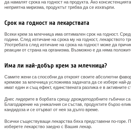
да намалят срока на годност на продукта. Ако консистенцията
неприятна миризма, продуктът трябва да се изхвърли.
Срок на годност на лекарствата
Всеки крем за млечница има оптимален срок на годност. Средн
години. След изтичане на срока му на годност, лекарството тр
Употребата след изтичане на срока на годност може да причи
реакции от страна на организма. Възможно е да няма положит
Има ли най-добър крем за млечница?
Самите жени са способни да откроят своите абсолютни фавор
кремове за млечница усложнява задачата да се избере най-д
имат един и същ ефект, единствената разлика е в активните с
Днес лидерите в борбата срещу дрождеподобните гъбички с
Благодарение на уникалния си състав, продуктите бързо ели
кандидоза и се отърват от нея за дълго време.
Всички съществуващи лекарства бяха представени по-горе. 
изберете лекарство заедно с Вашия лекар.