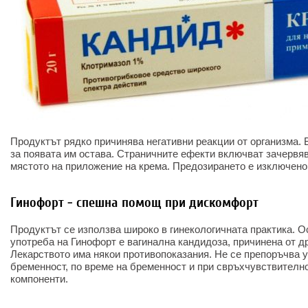
Продуктът рядко причинява негативни реакции от организма. 
за появата им остава. Страничните ефекти включват зачервяв
мястото на приложение на крема. Предозирането е изключено
Гинофорт - спешна помощ при дискомфорт
Продуктът се използва широко в гинекологичната практика. О
употреба на Гинофорт е вагинална кандидоза, причинена от 
Лекарството има някои противопоказания. Не се препоръчва у
бременност, по време на бременност и при свръхчувствителн
компоненти.