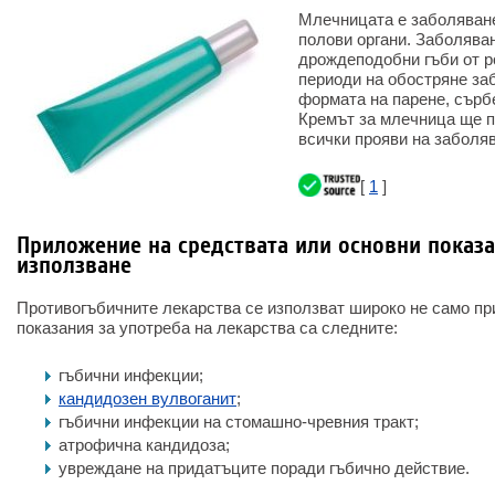
Млечницата е заболяване
полови органи. Заболява
дрождеподобни гъби от р
периоди на обостряне за
формата на парене, сърбе
Кремът за млечница ще п
всички прояви на заболя
[
1
]
Приложение на средствата или основни показа
използване
Противогъбичните лекарства се използват широко не само пр
показания за употреба на лекарства са следните:
гъбични инфекции;
кандидозен вулвоганит
;
гъбични инфекции на стомашно-чревния тракт;
атрофична кандидоза;
увреждане на придатъците поради гъбично действие.