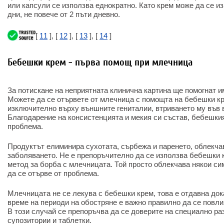
или капсули се използва еднократно. Като крем може да се и
дни, не повече от 2 пъти дневно.
[
11
], [
12
], [
13
], [
14
]
Бебешки крем - първа помощ при млечница
За потискане на неприятната клинична картина ще помогнат 
Можете да се отървете от млечница с помощта на бебешки кр
изключително върху външните гениталии, втриването му във 
Благодарение на консистенцията и мекия си състав, бебешкия
проблема.
Продуктът елиминира сухотата, сърбежа и паренето, облекча
заболяването. Не е препоръчително да се използва бебешки 
метод за борба с млечницата. Той просто облекчава някои сим
да се отърве от проблема.
Млечницата не се лекува с бебешки крем, това е отдавна дока
време на периоди на обостряне е важно правилно да се повли
В този случай се препоръчва да се доверите на специално ра
супозитории и таблетки.