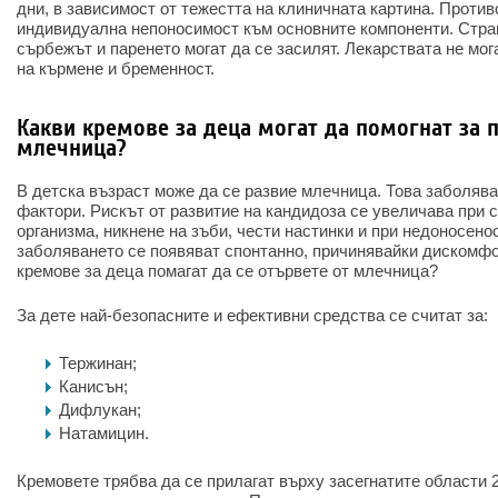
дни, в зависимост от тежестта на клиничната картина. Проти
индивидуална непоносимост към основните компоненти. Стра
сърбежът и паренето могат да се засилят. Лекарствата не мог
на кърмене и бременност.
Какви кремове за деца могат да помогнат за 
млечница?
В детска възраст може да се развие млечница. Това заболява
фактори. Рискът от развитие на кандидоза се увеличава при
организма, никнене на зъби, чести настинки и при недоносено
заболяването се появяват спонтанно, причинявайки дискомфо
кремове за деца помагат да се отървете от млечница?
За дете най-безопасните и ефективни средства се считат за:
Тержинан;
Канисън;
Дифлукан;
Натамицин.
Кремовете трябва да се прилагат върху засегнатите области 