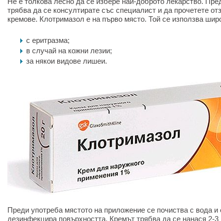
Не е толкова лесно да се избере най-доброто лекарство. Пре
трябва да се консултирате със специалист и да прочетете от
кремове. Клотримазол е на първо място. Той се използва шир
с еритразма;
в случай на кожни лезии;
за някои видове лишеи.
Преди употреба мястото на приложение се почиства с вода и 
дезинфекцира повърхността. Кремът трябва да се нанася 2-3 