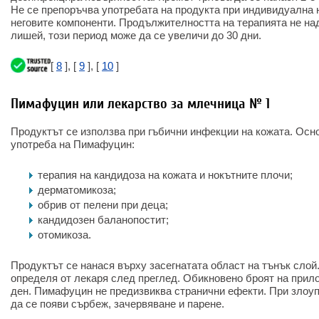
Не се препоръчва употребата на продукта при индивидуална 
неговите компоненти. Продължителността на терапията не на
лишей, този период може да се увеличи до 30 дни.
[
8
], [
9
], [
10
]
Пимафуцин или лекарство за млечница № 1
Продуктът се използва при гъбични инфекции на кожата. Осн
употреба на Пимафуцин:
терапия на кандидоза на кожата и нокътните плочи;
дерматомикоза;
обрив от пелени при деца;
кандидозен баланопостит;
отомикоза.
Продуктът се нанася върху засегнатата област на тънък слой
определя от лекаря след преглед. Обикновено броят на прил
ден. Пимафуцин не предизвиква странични ефекти. При злоу
да се появи сърбеж, зачервяване и парене.