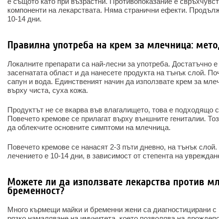
е същото като при възрастни. Противопоказание е свръхчувс
компоненти на лекарствата. Няма странични ефекти. Продълж
10-14 дни.
Правилна употреба на крем за млечница: мет
Локалните препарати са най-лесни за употреба. Достатъчно е
засегнатата област и да нанесете продукта на тънък слой. П
сапун и вода. Единственият начин да използвате крем за млеч
върху чиста, суха кожа.
Продуктът не се вкарва във влагалището, това е подходящо с
Повечето кремове се прилагат върху външните гениталии. То
да облекчите основните симптоми на млечница.
Повечето кремове се нанасят 2-3 пъти дневно, на тънък слой
лечението е 10-14 дни, в зависимост от степента на увреждан
Можете ли да използвате лекарства против м
бременност?
Много кърмещи майки и бременни жени са диагностицирани с 
рязко намаляване на имунитета, което позволява на дрождеп