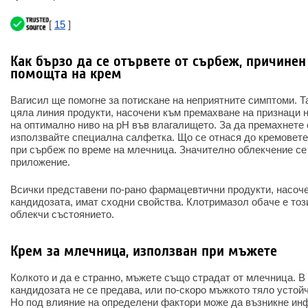
[
15
]
Как бързо да се отървете от сърбеж, причинен
помощта на крем
Вагисил ще помогне за потискане на неприятните симптоми. Т
цяла линия продукти, насочени към премахване на признаци 
на оптимално ниво на pH във влагалището. За да премахнете 
използвайте специална салфетка. Що се отнася до кремовете
при сърбеж по време на млечница. Значително облекчение с
приложение.
Всички представени по-рано фармацевтични продукти, насоче
кандидозата, имат сходни свойства. Клотримазол обаче е тоз
облекчи състоянието.
Крем за млечница, използван при мъжете
Колкото и да е странно, мъжете също страдат от млечница. В
кандидозата не се предава, или по-скоро мъжкото тяло устойч
Но под влияние на определени фактори може да възникне инф