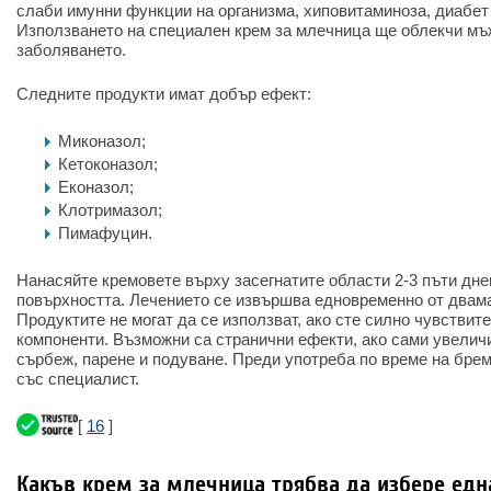
слаби имунни функции на организма, хиповитаминоза, диабет 
Използването на специален крем за млечница ще облекчи мъж
заболяването.
Следните продукти имат добър ефект:
Миконазол;
Кетоконазол;
Еконазол;
Клотримазол;
Пимафуцин.
Нанасяйте кремовете върху засегнатите области 2-3 пъти дне
повърхността. Лечението се извършва едновременно от двама
Продуктите не могат да се използват, ако сте силно чувствит
компоненти. Възможни са странични ефекти, ако сами увеличи
сърбеж, парене и подуване. Преди употреба по време на бре
със специалист.
[
16
]
Какъв крем за млечница трябва да избере едн