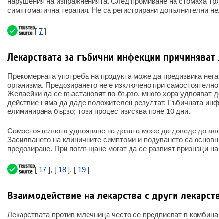
нарушения на изпражненията. След промиване на стомаха тр
симптоматична терапия. Не са регистрирани допълнителни не
[
7
]
Лекарствата за гъбични инфекции причиняват
Прекомерната употреба на продукта може да предизвика нега
организма. Предозирането не е изключено при самостоятелно
Желаейки да се възстановят по-бързо, много хора удвояват д
действие няма да даде положителен резултат. Гъбичната ин
елиминирана бързо; този процес изисква поне 10 дни.
Самостоятелното удвояване на дозата може да доведе до але
Засилването на клиничните симптоми и подуването са основн
предозиране. При поглъщане могат да се развият признаци на
[
17
], [
18
], [
19
]
Взаимодействие на лекарства с други лекарст
Лекарствата против млечница често се предписват в комбина