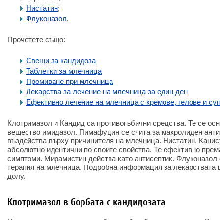
Нистатин
;
Флуконазол
.
Прочетете също:
Свещи за кандидоза
Таблетки за млечница
Промиване при млечница
Лекарства за лечение на млечница за един ден
Ефективно лечение на млечница с кремове, гелове и су
Клотримазол и Кандид са противогъбични средства. Те се осн
вещество имидазол. Пимафуцин се счита за макролиден анти
въздейства върху причинителя на млечница. Нистатин, Канис
абсолютно идентични по своите свойства. Те ефективно прем
симптоми. Мирамистин действа като антисептик. Флуконазол 
терапия на млечница. Подробна информация за лекарствата 
долу.
Клотримазол в борбата с кандидозата