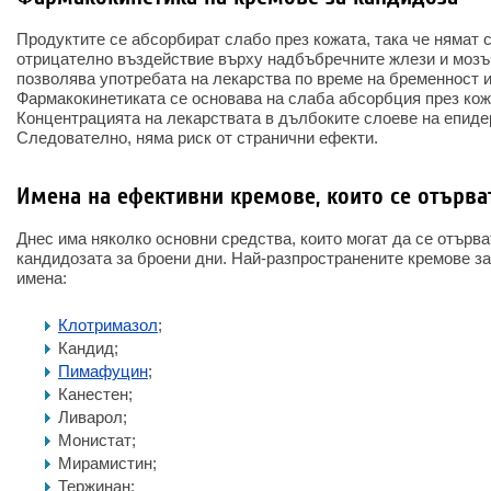
Продуктите се абсорбират слабо през кожата, така че нямат 
отрицателно въздействие върху надбъбречните жлези и мозъч
позволява употребата на лекарства по време на бременност и
Фармакокинетиката се основава на слаба абсорбция през кож
Концентрацията на лекарствата в дълбоките слоеве на епид
Следователно, няма риск от странични ефекти.
Имена на ефективни кремове, които се отърва
Днес има няколко основни средства, които могат да се отърва
кандидозата за броени дни. Най-разпространените кремове з
имена:
Клотримазол
;
Кандид;
Пимафуцин
;
Канестен;
Ливарол;
Монистат;
Мирамистин;
Тержинан;