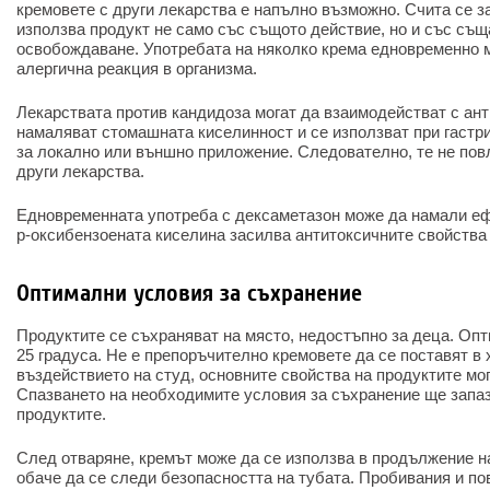
кремовете с други лекарства е напълно възможно. Счита се з
използва продукт не само със същото действие, но и със съ
освобождаване. Употребата на няколко крема едновременно 
алергична реакция в организма.
Лекарствата против кандидоза могат да взаимодействат с ант
намаляват стомашната киселинност и се използват при гастри
за локално или външно приложение. Следователно, те не пов
други лекарства.
Едновременната употреба с дексаметазон може да намали еф
p-оксибензоената киселина засилва антитоксичните свойства 
Оптимални условия за съхранение
Продуктите се съхраняват на място, недостъпно за деца. Опт
25 градуса. Не е препоръчително кремовете да се поставят в
въздействието на студ, основните свойства на продуктите мога
Спазването на необходимите условия за съхранение ще запаз
продуктите.
След отваряне, кремът може да се използва в продължение н
обаче да се следи безопасността на тубата. Пробивания и по