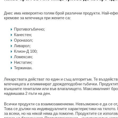
Днес има невероятно голям брой различни продукти. Най-ефе
кремове за млечница при жените са:
Противогъбично;
Канестен;
Ороназол;
Ливарол;
Клион-Д 100;
Ломексин;
Нистатин;
Тержинан.
Лекарствата действат по един и същ алгоритъм. Те въздейств
млечницата и елиминират дрождеподобни гъбички. Продуктит
външните гениталии или във влагалището. Максималният бро
надвишава 2 пъти на ден.
Всички продукти са взаимозаменяеми. Невъзможно е да се от
Това се дължи на индивидуалните характеристики на тялото.
за всеки, но на някой няма да помогне. Продуктите се използ