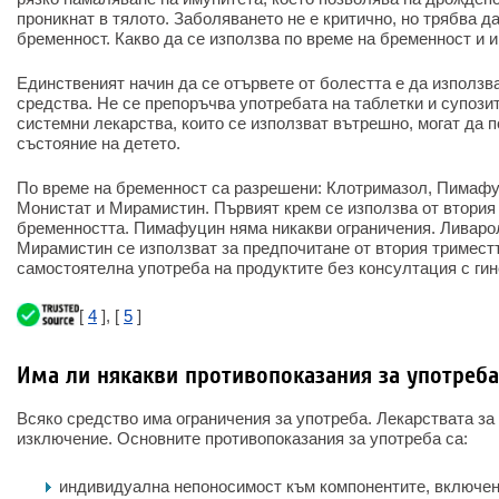
проникнат в тялото. Заболяването не е критично, но трябва д
бременност. Какво да се използва по време на бременност и 
Единственият начин да се отървете от болестта е да използв
средства. Не се препоръчва употребата на таблетки и супози
системни лекарства, които се използват вътрешно, могат да 
състояние на детето.
По време на бременност са разрешени: Клотримазол, Пимафу
Монистат и Мирамистин. Първият крем се използва от втория
бременността. Пимафуцин няма никакви ограничения. Ливарол
Мирамистин се използват за предпочитане от втория тримест
самостоятелна употреба на продуктите без консултация с гин
[
4
], [
5
]
Има ли някакви противопоказания за употреба
Всяко средство има ограничения за употреба. Лекарствата за
изключение. Основните противопоказания за употреба са:
индивидуална непоносимост към компонентите, включен