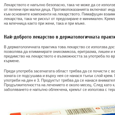
Лекарството е напълно безопасно, така че може да се използ
от пелени при малки деца. Противопоказанията включват ин
към основните компоненти на лекарството. Пимафуцин взаим
лекарства, така че рискът от предозиране е минимален. Крем
на млечница както при жени, така и при мъже.
Най-доброто лекарство в дерматологичната практи
В дерматологичната практика това лекарство се използва дос
позволява да елиминирате онихомикоза, еритразма, лишеи и
предимство на лекарството е възможността за употреба по в
кърмене.
Преди употреба засегнатата област трябва да се почисти с во
зоната се подсушава и върху нея се нанася тънък слой крем
употреби на ден е 3. Продуктът трябва да се нанася внимател
Продължителността на лечението е около месец. След като к
заболяването е напълно облекчена, кремът се използва с тер