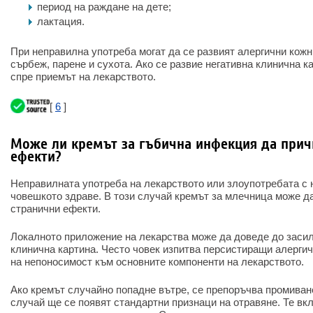
период на раждане на дете;
лактация.
При неправилна употреба могат да се развият алергични кожн
сърбеж, парене и сухота. Ако се развие негативна клинична к
спре приемът на лекарството.
[
6
]
Може ли кремът за гъбична инфекция да прич
ефекти?
Неправилната употреба на лекарството или злоупотребата с 
човешкото здраве. В този случай кремът за млечница може д
странични ефекти.
Локалното приложение на лекарства може да доведе до засил
клинична картина. Често човек изпитва персистиращи алергич
на непоносимост към основните компоненти на лекарството.
Ако кремът случайно попадне вътре, се препоръчва промиван
случай ще се появят стандартни признаци на отравяне. Те вк