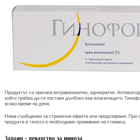
Продуктът се прилага интравагинално, еднократно. Апликато
който трябва да се постави дълбоко във влагалището. Гинофо
всяко време на деня.
Няма съобщения за странични ефекти или предозиране. При 
продукта в тялото е необходимо промиване на стомаха.
Залаин - лекарство за микоза