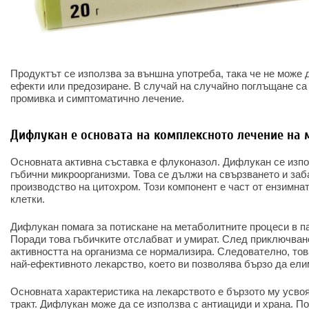
Продуктът се използва за външна употреба, така че не може 
ефекти или предозиране. В случай на случайно поглъщане са
промивка и симптоматично лечение.
Дифлукан е основата на комплексното лечение на
Основната активна съставка е флуконазол. Дифлукан се изпо
гъбични микроорганизми. Това се дължи на свързването и заб
производство на цитохром. Този компонент е част от ензимна
клетки.
Дифлукан помага за потискане на метаболитните процеси в п
Поради това гъбичките отслабват и умират. След приключване
активността на организма се нормализира. Следователно, тов
най-ефективното лекарство, което ви позволява бързо да ел
Основната характеристика на лекарството е бързото му усво
тракт. Дифлукан може да се използва с антиациди и храна. П