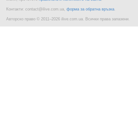
Контакти: contact@ilive.com.ua,
форма за обратна връзка
.
Авторско право © 2011–2026 ilive.com.ua. Всички права запазени.