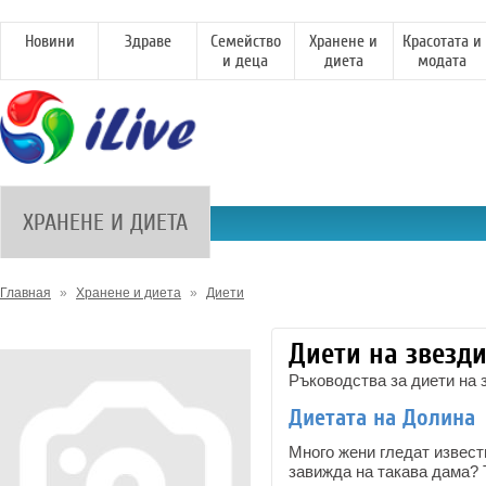
Новини
Здраве
Семейство
Хранене и
Красотата и
и деца
диета
модата
ХРАНЕНЕ И ДИЕТА
Главная
»
Хранене и диета
»
Диети
Диети на звезди
Ръководства за диети на з
Диетата на Долина
Много жени гледат извест
завижда на такава дама? Т