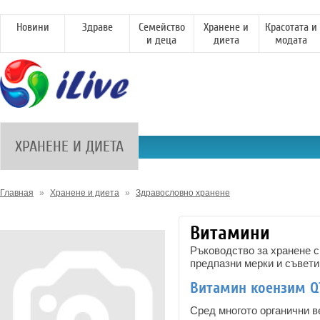
Новини
Здраве
Семейство
Хранене и
Красотата и
и деца
диета
модата
ХРАНЕНЕ И ДИЕТА
Главная
»
Хранене и диета
»
Здравословно хранене
Витамини
Ръководство за хранене с
предпазни мерки и съвети
Витамин коензим Q
Сред многото органични 