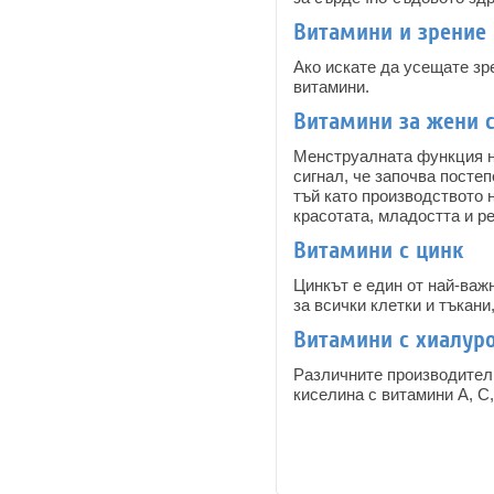
Витамини и зрение
Ако искате да усещате зре
витамини.
Витамини за жени 
Менструалната функция на
сигнал, че започва постеп
тъй като производството 
красотата, младостта и р
Витамини с цинк
Цинкът е един от най-важ
за всички клетки и тъкани
Витамини с хиалур
Различните производител
киселина с витамини А, С
Pages