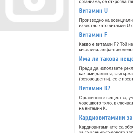
организма, се откроява т
Витамин U
Производно на есенциалн
известно като витамин U о
Витамин F
Какво е витамин F? Той н
киселини: алфа-линоленов
Има ли такова нещо
Преди да използвате рекл
как амигдалинът, съдържа
(розовоцветни), се е прев
Витамин К2
Органичните вещества, уч
човешкото тяло, включват
на витамин К.
Кардиовитамини за
Кардиовитамините са обоб
за сърдечно-съдовото здр