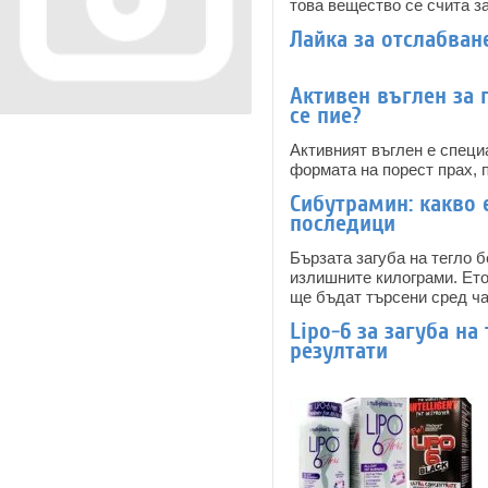
това вещество се счита за
Лайка за отслабване
Активен въглен за 
се пие?
Активният въглен е спец
формата на порест прах, 
Сибутрамин: какво 
последици
Бързата загуба на тегло 
излишните килограми. Ето
ще бъдат търсени сред ча
Lipo-6 за загуба на
резултати