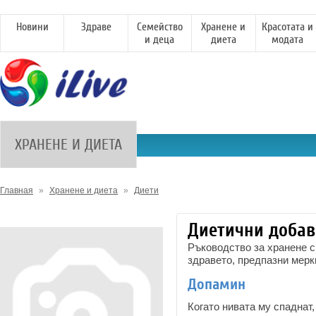
Новини
Здраве
Семейство
Хранене и
Красотата и
и деца
диета
модата
ХРАНЕНЕ И ДИЕТА
Главная
»
Хранене и диета
»
Диети
Диетични добав
Ръководство за хранене с
здравето, предпазни мерк
Допамин
Когато нивата му спаднат,