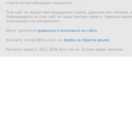
съвета на квалифициран специалист.
Този сайт не предоставя медицински съвети, диагноза или лечение, и
Информацията на този сайт не представлява оферта. Администрацият
използването на материалите.
Моля, прочетете
правилата и политиките на сайта
.
Контакти: contact@ilive.com.ua,
форма за обратна връзка
.
Авторско право © 2011–2026 ilive.com.ua. Всички права запазени.