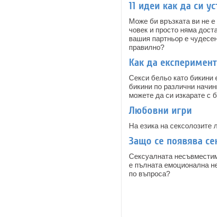
11 идеи как да си 
Може би връзката ви не е
човек и просто няма дост
вашия партньор е чудесен
правилно?
Как да експеримент
Секси бельо като бикини 
бикини по различни начини
можете да си изкарате с 
Любовни игри
На езика на сексолозите 
Защо се появява се
Сексуалната несъвместимо
е пълната емоционална не
по въпроса?
Pages