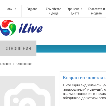
Новини
Здраве
Семейство
Хранене и
Красотата и
и деца
диета
модата
ОТНОШЕНИЯ
Главная
»
Отношения
Възрастен човек и 
Нито един вид живи същес
„прародители“ и „внуци“,
взаимоотношения в такава
обединява до четири поко