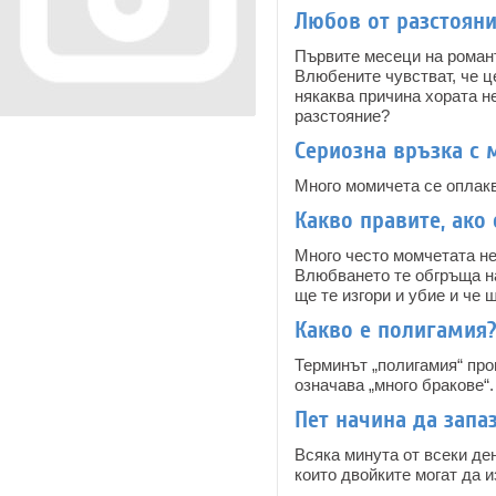
Любов от разстояни
Първите месеци на романт
Влюбените чувстват, че це
някаква причина хората н
разстояние?
Сериозна връзка с 
Много момичета се оплаква
Какво правите, ако
Много често момчетата не 
Влюбването те обгръща на
ще те изгори и убие и че 
Какво е полигамия
Терминът „полигамия“ прои
означава „много бракове“.
Пет начина да запа
Всяка минута от всеки де
които двойките могат да 