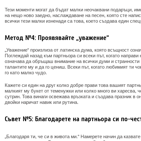
Тези моменти могат да бъдат малки неочаквани подаръци, им
на нещо ново заедно, наслаждаване на песен, която сте напис
всички тези малки изненади са това, което създава един спе
Метод №4: Проявявайте „уважение“
„Уважение“ произлиза от латинска дума, която всъщност озна
Поглеждай назад към партньора си всеки път, когато направи 
означава да обръщаш внимание на всички думи и странности н
талантите му и да го цениш. Всеки път, когато любимият ти ч
го като малко чудо.
Кажете си един на друг колко добре прави това вашият партнь
малкият му букет от теменужки или колко много ви харесва, ч
сутрин. Това винаги освежава връзката и създава празник в о
двойки наричат навик или рутина.
Съвет №5: Благодарете на партньора си по-чес
„Благодаря ти, че си в живота ми.“ Намерете начин да казвате