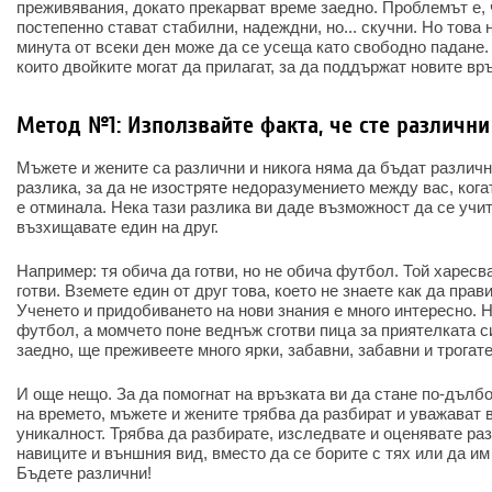
преживявания, докато прекарват време заедно. Проблемът е, 
постепенно стават стабилни, надеждни, но... скучни. Но това 
минута от всеки ден може да се усеща като свободно падане.
които двойките могат да прилагат, за да поддържат новите вр
Метод №1: Използвайте факта, че сте различни
Мъжете и жените са различни и никога няма да бъдат различн
разлика, за да не изостряте недоразумението между вас, ког
е отминала. Нека тази разлика ви даде възможност да се учит
възхищавате един на друг.
Например: тя обича да готви, но не обича футбол. Той харесв
готви. Вземете един от друг това, което не знаете как да прави
Ученето и придобиването на нови знания е много интересно. 
футбол, а момчето поне веднъж сготви пица за приятелката с
заедно, ще преживеете много ярки, забавни, забавни и трогат
И още нещо. За да помогнат на връзката ви да стане по-дълбо
на времето, мъжете и жените трябва да разбират и уважават 
уникалност. Трябва да разбирате, изследвате и оценявате раз
навиците и външния вид, вместо да се борите с тях или да им
Бъдете различни!