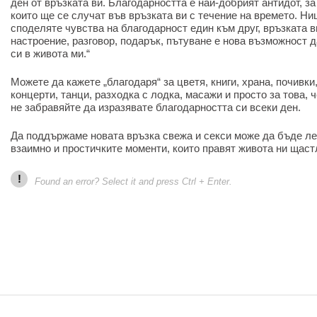
ден от връзката ви. Благодарността е най-добрият антидот, з
които ще се случат във връзката ви с течение на времето. Ни
споделяте чувства на благодарност един към друг, връзката в
настроение, разговор, подарък, пътуване е нова възможност д
си в живота ми.“
Можете да кажете „благодаря“ за цветя, книги, храна, почивки,
концерти, танци, разходка с лодка, масажи и просто за това, 
не забравяйте да изразявате благодарността си всеки ден.
Да поддържаме новата връзка свежа и секси може да бъде ле
взаимно и простичките моменти, които правят живота ни щаст
!
Found an error? Select it and press Ctrl + Enter.