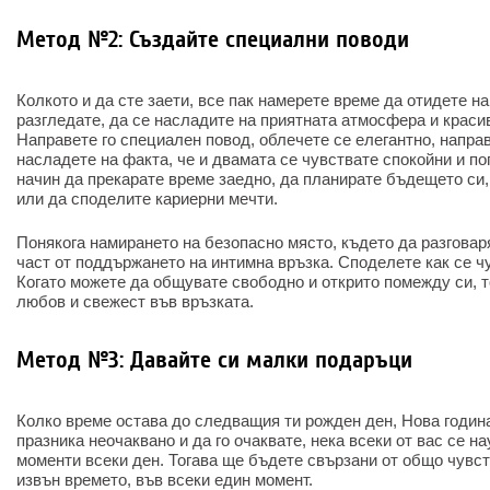
Метод №2: Създайте специални поводи
Колкото и да сте заети, все пак намерете време да отидете на
разгледате, да се насладите на приятната атмосфера и краси
Направете го специален повод, облечете се елегантно, напра
насладете на факта, че и двамата се чувствате спокойни и по
начин да прекарате време заедно, да планирате бъдещето си,
или да споделите кариерни мечти.
Понякога намирането на безопасно място, където да разговар
част от поддържането на интимна връзка. Споделете как се ч
Когато можете да общувате свободно и открито помежду си, т
любов и свежест във връзката.
Метод №3: Давайте си малки подаръци
Колко време остава до следващия ти рожден ден, Нова година
празника неочаквано и да го очаквате, нека всеки от вас се 
моменти всеки ден. Тогава ще бъдете свързани от общо чувст
извън времето, във всеки един момент.