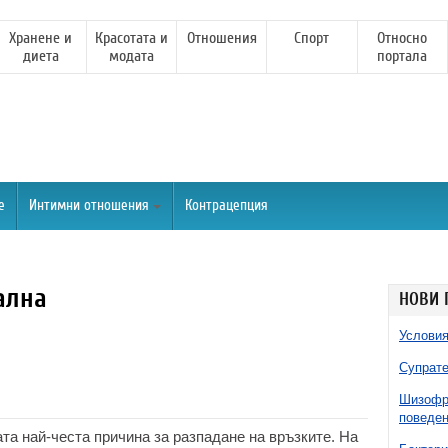
Хранене и
Красотата и
Отношения
Спорт
Относно
диета
модата
портала
е
Интимни отношения
Контрацепция
ална
НОВИ 
Условия
Супрате
Шизофре
поведен
та най-честа причина за разпадане на връзките. На