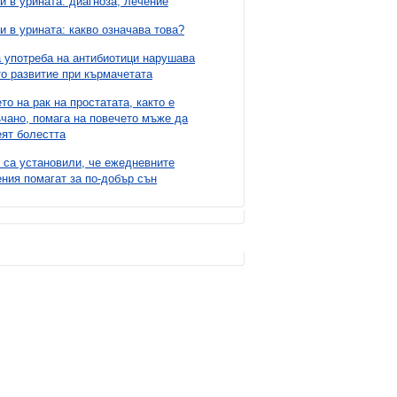
и в урината: диагноза, лечение
и в урината: какво означава това?
 употреба на антибиотици нарушава
о развитие при кърмачетата
то на рак на простатата, както е
чано, помага на повечето мъже да
ят болестта
 са установили, че ежедневните
ния помагат за по-добър сън