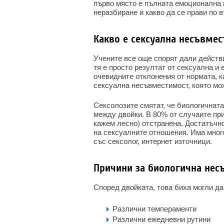
първо място е пълната емоционална 
неразбиране и какво да се прави по 
Какво е сексуална несъвмес
Учените все още спорят дали дейст
тя е просто резултат от сексуална и
очевидните отклонения от нормата, к
сексуална несъвместимост, която мо
Сексолозите смятат, че биологичнат
между двойки. В 80% от случаите при
кажем лесно) отстранена. Достатъчно
на сексуалните отношения. Има мног
със сексолог, интернет източници.
Причини за биологична нес
Според двойката, това биха могли да
Различни темпераменти
Различни ежедневни рутини