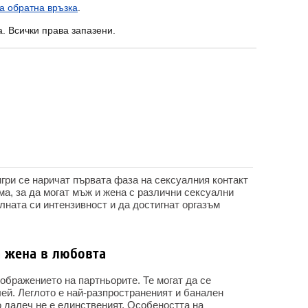
а обратна връзка
.
a. Всички права запазени.
гри се наричат първата фаза на сексуалния контакт
а, за да могат мъж и жена с различни сексуални
ната си интензивност и да достигнат оргазъм
а жена в любовта
ображението на партньорите. Те могат да се
ей. Леглото е най-разпространеният и банален
 далеч не е единственият. Особеността на