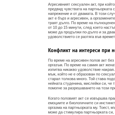
Агресивният сексуален акт, при койт
предвид чувствата на партньорката 
напрежение и от двамата. В този слу
акт е бърз и агресивен, а оргазменит
траят дълго. По време на пълноцене
от 10 до 15 минути, след което наст
може да продължи по-дълго и за два
удоволствието се разтяга във времет
Конфликт на интереси при 
По време на агресивен полов акт без
оргазъм. По време на самия акт жена
изпитва никакво удоволствие накрая.
мъж, който не е образован по сексуал
старал толкова много. Той става под
нейната студенина, мислейки си, че т
помогне за разрешаването на този п
Когато половият акт се извършва пра
емоциите и биологичните си инстинкт
оргазма на партньорката му. Тоест, 
може да стимулира партньорката си, п