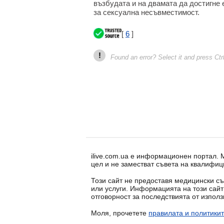
възбудата и на двамата да достигне 
за сексуална несъвместимост.
[
6
]
!
Found an error? Select it and press Ctr
ilive.com.ua е информационен портал.
цел и не заместват съвета на квалифиц
Този сайт не предоставя медицински съ
или услуги. Информацията на този сай
отговорност за последствията от изпол
Моля, прочетете
правилата и политикит