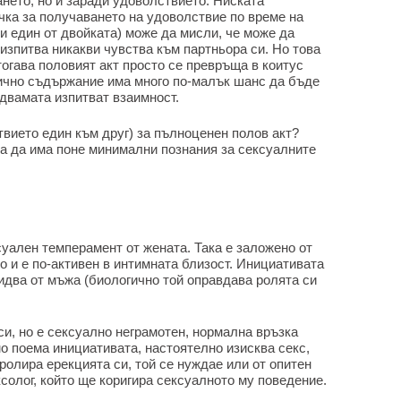
нето, но и заради удоволствието. Ниската
чка за получаването на удоволствие по време на
ли един от двойката) може да мисли, че може да
 изпитва никакви чувства към партньора си. Но това
тогава половият акт просто се превръща в коитус
гично съдържание има много по-малък шанс да бъде
 двамата изпитват взаимност.
вието един към друг) за пълноценен полов акт?
ва да има поне минимални познания за сексуалните
уален темперамент от жената. Така е заложено от
о и е по-активен в интимната близост. Инициативата
идва от мъжа (биологично той оправдава ролята си
и, но е сексуално неграмотен, нормална връзка
о поема инициативата, настоятелно изисква секс,
ролира ерекцията си, той се нуждае или от опитен
ксолог, който ще коригира сексуалното му поведение.