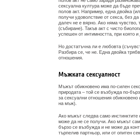
полов акт не само заради размножава
сексуална култура може да бъде пре
полов акт. Например, една двойка (и
получи удоволствие от секса, без да
далеч не е вярно. Ако няма чувство, 
(събиране). Такъв акт с чисто биоло
успешен от интимността, при която и
Но достатъчна ли е любовта (съчувст
Разбира се, че не. Една двойка тряб
отношения.
Мъжката сексуалност
Мъжът обикновено има по-силен секс
природата – той се възбужда по-бърз
за сексуални отношения обикновено 
на мъж).
Ако мъжът следва само инстинктите с
може да не се получи. Ако мъжът сам
бързо се възбужда и не може да конт
търпелив партньор, или от опитен се