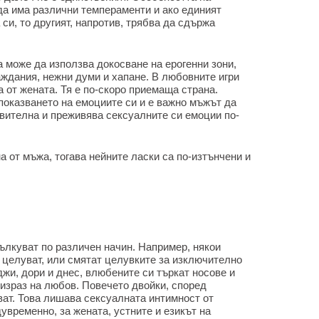
да има различни темпераменти и ако единият
си, то другият, напротив, трябва да сдържа
 може да използва докосване на ерогенни зони,
аждания, нежни думи и хапане. В любовните игри
 от жената. Тя е по-скоро приемаща страна.
показването на емоциите си и е важно мъжът да
твителна и преживява сексуалните си емоции по-
а от мъжа, тогава нейните ласки са по-изтънчени и
ълкуват по различен начин. Например, някои
 целуват, или смятат целувките за изключително
жи, дори и днес, влюбените си търкат носове и
 израз на любов. Повечето двойки, според
уват. Това лишава сексуалната интимност от
временно, за жената, устните и езикът на