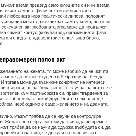
о мъжът взема предвид само емоциите си и не взема
си, изисква много физическо и емоционално
чай любовната игра практически липсва, половият
е усещания могат да възникнат само у мъжа, но те не
н сексуален акт любовната игра може да продължи
ъпва самият коитус (копулация), оргазмичната фаза
мата и спадът в удоволствието настъпва бавно,
о.
неправомерен полов акт
 желанието на жената, тя може изобщо да не изпита
та може да остане студена и безразлична, без да
 И тогава може да възникне конфликт на интереси:
ни въпроси, не разбира какво се случва, защото се е
озрителен към партньорката си, прави твърдения за
я се забавлява с някой друг. Опитен сексолог ще
роблем, необходимо е само желанието и на двамата.
вилно, мъжът трябва да се научи да контролира
и. Желателно е оргазмът му да съвпада по време с
мъжът трябва да се научи да сдържа възбудата си, да
равейки това така, че до края на половия акт