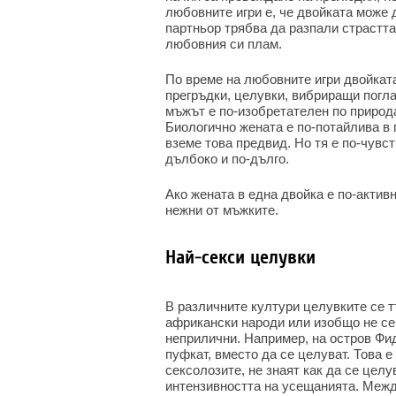
любовните игри е, че двойката може 
партньор трябва да разпали страстта 
любовния си плам.
По време на любовните игри двойката
прегръдки, целувки, вибриращи погл
мъжът е по-изобретателен по природа
Биологично жената е по-потайлива в 
вземе това предвид. Но тя е по-чувс
дълбоко и по-дълго.
Ако жената в една двойка е по-активн
нежни от мъжките.
Най-секси целувки
В различните култури целувките се т
африкански народи или изобщо не се
неприлични. Например, на остров Фид
пуфкат, вместо да се целуват. Това е
сексолозите, не знаят как да се цел
интензивността на усещанията. Между