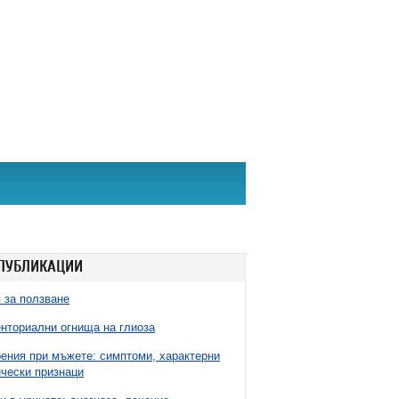
ПУБЛИКАЦИИ
 за ползване
нториални огнища на глиоза
ния при мъжете: симптоми, характерни
чески признаци