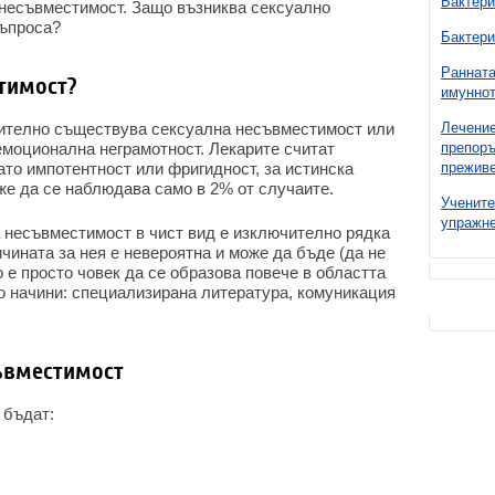
Бактери
несъвместимост. Защо възниква сексуално
въпроса?
Бактери
Ранната
тимост?
имуннот
вително съществува сексуална несъвместимост или
Лечение
 емоционална неграмотност. Лекарите считат
препоръ
ато импотентност или фригидност, за истинска
преживе
же да се наблюдава само в 2% от случаите.
Учените
упражне
а несъвместимост в чист вид е изключително рядка
чината за нея е невероятна и може да бъде (да не
 е просто човек да се образова повече в областта
о начини: специализирана литература, комуникация
ъвместимост
 бъдат: