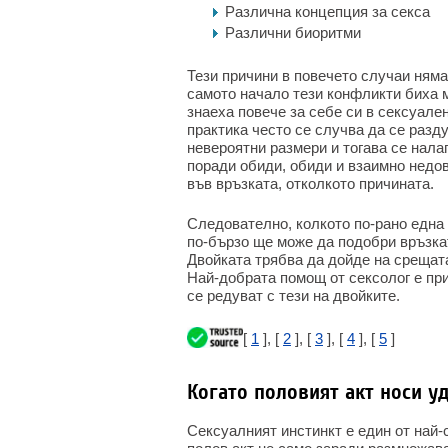
Различна концепция за секса
Различни биоритми
Тези причини в повечето случаи няма
самото начало тези конфликти биха 
знаеха повече за себе си в сексуален
практика често се случва да се раз
невероятни размери и тогава се нала
поради обиди, обиди и взаимно недо
във връзката, отколкото причината.
Следователно, колкото по-рано една 
по-бързо ще може да подобри връзкат
Двойката трябва да дойде на срещат
Най-добрата помощ от сексолог е пр
се редуват с тези на двойките.
[
1
], [
2
], [
3
], [
4
], [
5
]
Когато половият акт носи у
Сексуалният инстинкт е един от най-