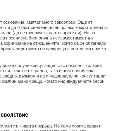
т основание, смятат много сексолози. Още от
могли да бъдат сведени до нищо, ако мъжът и жената
 план (да не говорим за партньорите си). Но на
дува пресилена биологична несъвместимост до
га коригиране на отношенията, които са се обтегнали
верие. Следствието се превръща в по-голяма пречка
двойка получи консултация със сексолог, толкова
а си - както сексуална, така и психологическа.
а заедно, възможни са и индивидуални консултации.
и комбинирани срещи, когато индивидуалните сесии
доволствие
силните в живата природа. Но само хората правят