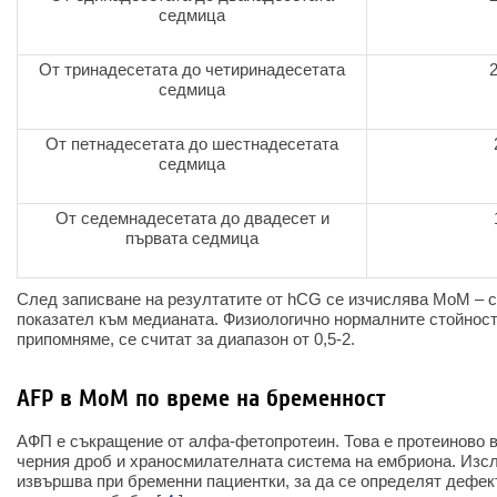
седмица
От тринадесетата до четиринадесетата
седмица
От петнадесетата до шестнадесетата
седмица
От седемнадесетата до двадесет и
първата седмица
След записване на резултатите от hCG се изчислява MoM – 
показател към медианата. Физиологично нормалните стойност
припомняме, се считат за диапазон от 0,5-2.
AFP в MoM по време на бременност
АФП е съкращение от алфа-фетопротеин. Това е протеиново 
черния дроб и храносмилателната система на ембриона. Изс
извършва при бременни пациентки, за да се определят дефект