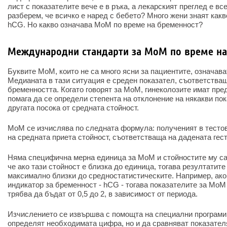
лист с показателите вече е в ръка, а лекарският преглед е вс
разберем, че всичко е наред с бебето? Много жени знаят как
hCG. Но какво означава MoM по време на бременност?
Международни стандарти за MoM по време на
Буквите MoM, които не са много ясни за пациентите, означав
Медианата в тази ситуация е среден показател, съответства
бременността. Когато говорят за MoM, гинеколозите имат пре
помага да се определи степента на отклонение на някакви по
другата посока от средната стойност.
MoM се изчислява по следната формула: полученият в тестов
на средната приета стойност, съответстваща на дадената гест
Няма специфична мерна единица за MoM и стойностите му са
че ако тази стойност е близка до единица, тогава резултатите
максимално близки до средностатистическите. Например, ак
индикатор за бременност - hCG - тогава показателите за MoM
трябва да бъдат от 0,5 до 2, в зависимост от периода.
Изчислението се извършва с помощта на специални програми,
определят необходимата цифра, но и да сравняват показател