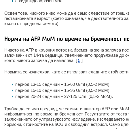
с хидатидообразен мол.
Освен това, ниското ниво може да е само следствие от грешк
гестационната възраст (което означава, че действителното за
късно от предполагаемото).
Норма на AFP MoM по време на бременност п
Нивото на AFP в кръвния поток на бременна жена започва по
започвайки от 14-та седмица. Увеличението продължава до ок
което нивото започва да намалява. [
5
]
Нормата се изчислява, като се използват следните стойности
период 13-15 седмици – 15-60 U/ml (0,5-2 MoM);
период 15-19 седмици – 15-95 U/ml (0,5-2 MoM);
период 20-24 седмици – 27-125 U/ml (0,5-2 MoM).
Трябва да се има предвид, че самият индикатор AFP или MoM
информативен по време на бременност. Резултатите от теста 
заключението от ултразвуковото изследване, изследването н
хормони, стойностите на hCG и свободния естриол. Само цял