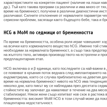
характеристиките на конкретен пациент (наличие на лоши нав
др.). Тъй като такива програми са различни и има много от тя
време на бременност, получени в различни диагностични инст
различават. Силните отклонения от нормалните параметри че
сериозни проблеми, засягащи както бъдещото бебе, така и бр
HCG в MoM по седмици от бременността
По време на бременността, особена роля играе човешкият хо
на всички като хормоналното вещество hCG. Именно той сти
необходими за нормалната бременност, а също така предотвр
на жълтото тяло, активира производството на естрогени и про
предплацентарния етап.
HCG включва α и β единици, като последните са най-важни в 
се появяват в кръвния поток веднага след имплантирането на
ендометриума, което се случва приблизително на деветия де
време на нормална бременност нивото на hCG има тенденция 
няколко дни, като пикът му се наблюдава през десетата седм
стойностите му започват да намаляват в течение на два месе
стабилизират. Някои жени също изпитват нов скок в растежа в
бременността: високият MoM hCG в този случай може да пока
плацентарна недостатъчност.