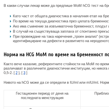
В какви случаи лекар може да предпише MoM hCG тест на бр
Като част от общата диагностика в началния етап на бр
По време на текуща диагностика през цялата бременнос
Ако има съмнение за извънматочна бременност, плодът 
В случай на съществуваща заплаха от спонтанно прекъс
При провеждане на така наречения „троен анализ“ (естр
идентифициране на дефекти в развитието на нероденото
Норма на HCG MoM по време на бременност п
Както вече казахме, референтните стойности на MoM по врем
различават в различните диагностични институции, но никога 
0,5-2. [
2
], [
3
]
Нивото на hCG може да се определи в IU/ml или mIU/ml. Норма
Гестационен период от деня на
Приблиз
последната менструация