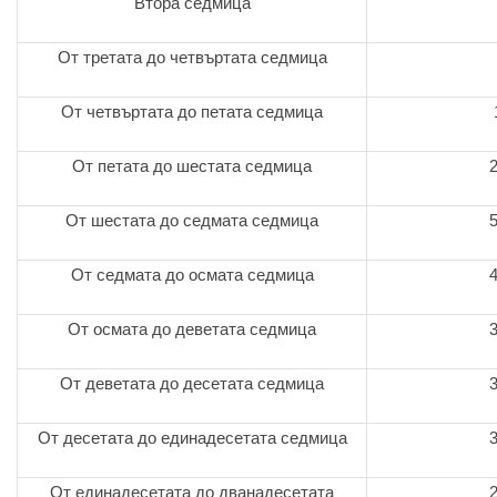
Втора седмица
От третата до четвъртата седмица
От четвъртата до петата седмица
От петата до шестата седмица
От шестата до седмата седмица
От седмата до осмата седмица
От осмата до деветата седмица
От деветата до десетата седмица
От десетата до единадесетата седмица
От единадесетата до дванадесетата