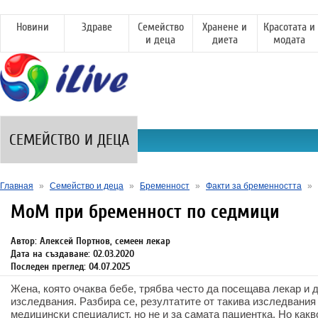
Новини
Здраве
Семейство
Хранене и
Красотата и
и деца
диета
модата
СЕМЕЙСТВО И ДЕЦА
Главная
»
Семейство и деца
»
Бременност
»
Факти за бременността
»
MoM при бременност по седмици
Автор: Алексей Портнов, семеен лекар
Дата на създаване: 02.03.2020
Последен преглед: 04.07.2025
Жена, която очаква бебе, трябва често да посещава лекар и 
изследвания. Разбира се, резултатите от такива изследвания 
медицински специалист, но не и за самата пациентка. Но какв