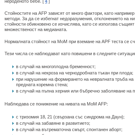
нероденото бебе. [
4
]
Стойностите на AFP зависят от много фактори, като например
методи. За да се избегнат недоразумения, отклонението на н
стойности обикновено се изчислява, като се използва същият
множественост на медианата.
Нормалната стойност на MoM при вземане на APF теста се счит
Тези числа се наблюдават като повишени в следните ситуаци
в случай на многоплодна бременност;
в случай на некроза на чернодробната тъкан при плода;
при нарушение на формирането на невралната тръба на 
предната коремна стена;
в случай на пъпна херния или бъбречно заболяване на 
Наблюдава се понижение на нивата на MoM AFP:
с тризомия 18, 21 (свързана със синдрома на Даун);
в случай на забавяне в развитието;
в случай на вътрематочна смърт, спонтанен аборт;