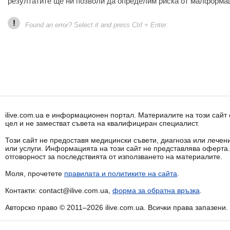
резултатите ще ни позволи да определим риска от малформац
!
Found an error? Select it and press Ctrl + Enter.
ilive.com.ua е информационен портал. Материалите на този сай
цел и не заместват съвета на квалифициран специалист.
Този сайт не предоставя медицински съвети, диагноза или лечени
или услуги. Информацията на този сайт не представлява оферта
отговорност за последствията от използването на материалите.
Моля, прочетете
правилата и политиките на сайта
.
Контакти: contact@ilive.com.ua,
форма за обратна връзка
.
Авторско право © 2011–2026 ilive.com.ua. Всички права запазени.