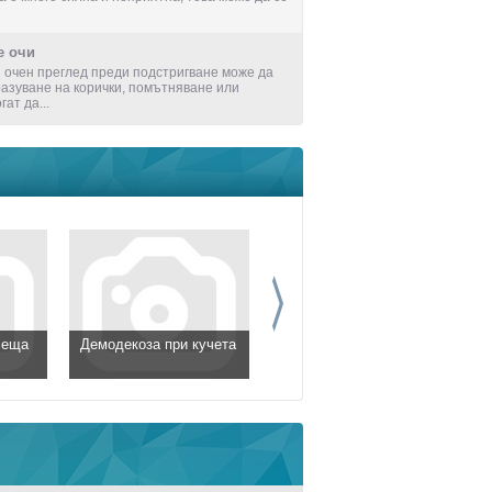
е очи
очен преглед преди подстригване може да
разуване на корички, помътняване или
ат да...
сеща
Демодекоза при кучета
Епилепсия при кучета
и