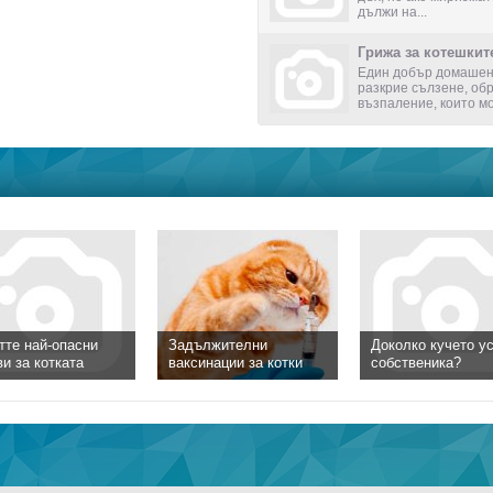
дължи на...
Грижа за котешкит
Един добър домашен 
разкрие сълзене, об
възпаление, които мог
тте най-опасни
Задължителни
Доколко кучето у
ви за котката
ваксинации за котки
собственика?