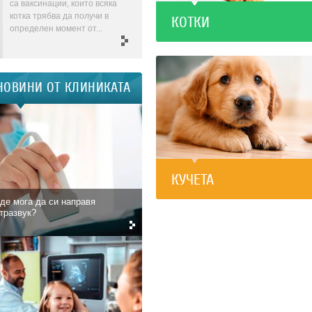
са ваксинации, които всяка
котка трябва да получи в
КОТКИ
определен момент от...
НОВИНИ ОТ КЛИНИКАТА
КУЧЕТА
де мога да си направя
тразвук?