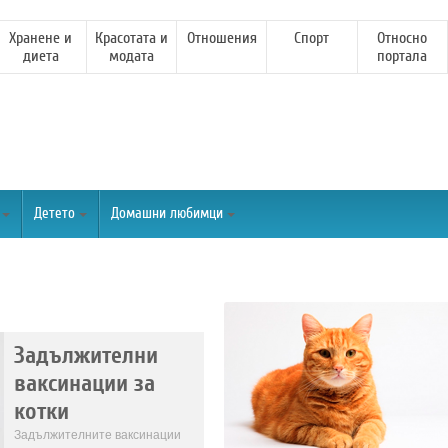
Хранене и
Красотата и
Отношения
Спорт
Относно
диета
модата
портала
Детето
Домашни любимци
Задължителни
ваксинации за
котки
Задължителните ваксинации