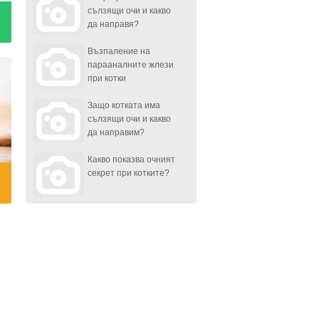
сълзящи очи и какво
да направя?
Възпаление на
парааналните жлези
при котки
Защо котката има
сълзящи очи и какво
да направим?
Какво показва очният
секрет при котките?