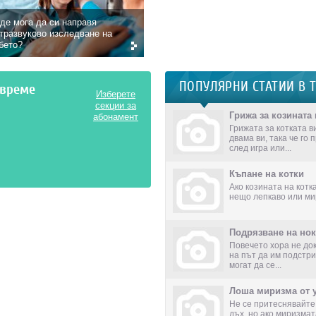
де мога да си направя
тразвуково изследване на
бето?
ПОПУЛЯРНИ СТАТИИ В 
авреме
Изберете
секции за
Грижа за козината 
абонамент
Грижата за котката в
двама ви, така че го 
след игра или...
Къпане на котки
Ако козината на котк
нещо лепкаво или ми
Подрязване на нок
Повечето хора не док
на път да им подстри
могат да се...
Лоша миризма от у
Не се притеснявайте,
дъх, но ако миризмат