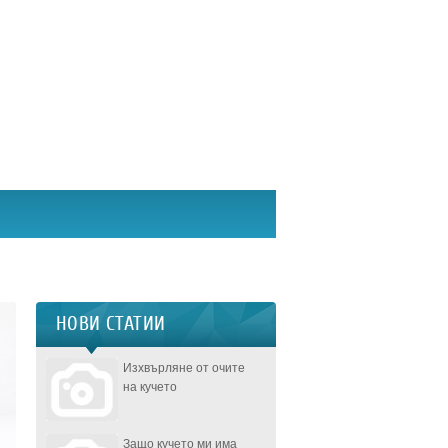
НОВИ СТАТИИ
Изхвърляне от очите
на кучето
Защо кучето ми има