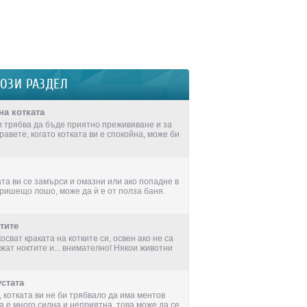
ТОЗИ РАЗДЕЛ
на котката
и трябва да бъде приятно преживяване и за
правете, когато котката ви е спокойна, може би
ата ви се замърси и омазни или ако попадне в
ришещо лошо, може да ѝ е от полза баня.
тите
осват краката на котките си, освен ако не са
жат ноктите и... внимателно! Някои животни
стата
 котката ви не би трябвало да има ментов
а е много силна и неприятна, това може да се