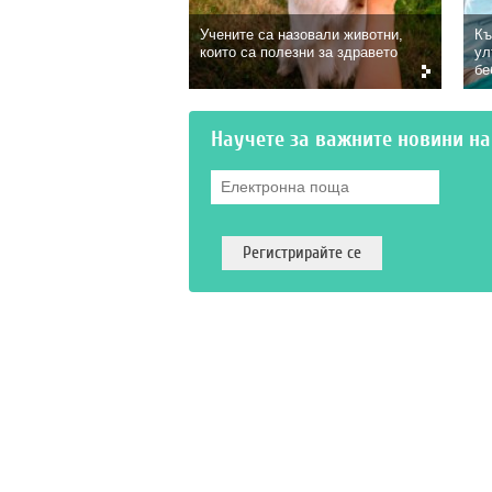
Учените са назовали животни,
Къ
които са полезни за здравето
ул
бе
Научете за важните новини н
Електронна поща
*