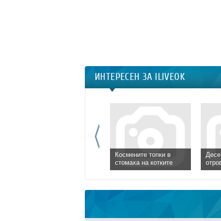
ИНТЕРЕСЕН ЗА ILIVEOK
Космените топки в
Десе
стомаха на котките
отро