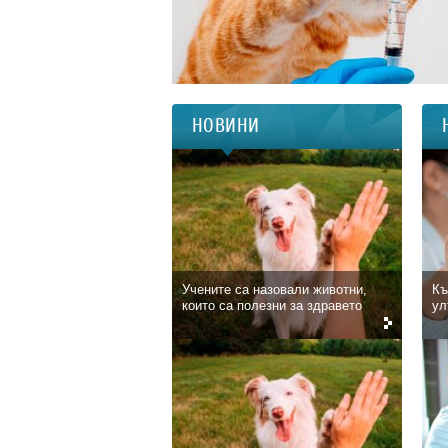
НОВИНИ
Учените са назовали животни,
Къ
които са полезни за здравето
ул