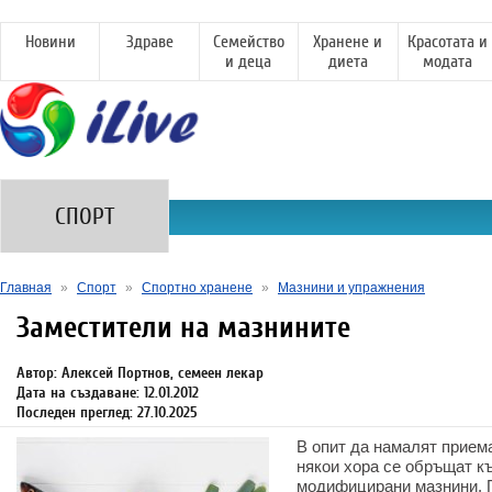
Новини
Здраве
Семейство
Хранене и
Красотата и
и деца
диета
модата
СПОРТ
Главная
»
Спорт
»
Спортно хранене
»
Мазнини и упражнения
Заместители на мазнините
Автор: Алексей Портнов, семеен лекар
Дата на създаване: 12.01.2012
Последен преглед: 27.10.2025
В опит да намалят приема
някои хора се обръщат к
модифицирани мазнини. П