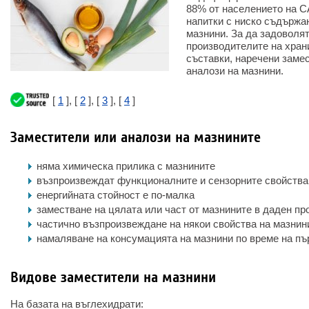
88% от населението на С
напитки с ниско съдържа
мазнини. За да задоволят
производителите на хран
съставки, наречени заме
аналози на мазнини.
[
1
], [
2
], [
3
], [
4
]
Заместители или аналози на мазнините
няма химическа прилика с мазнините
възпроизвеждат функционалните и сензорните свойства
енергийната стойност е по-малка
заместване на цялата или част от мазнините в даден пр
частично възпроизвеждане на някои свойства на мазнин
намаляване на консумацията на мазнини по време на пъ
Видове заместители на мазнини
На базата на въглехидрати: