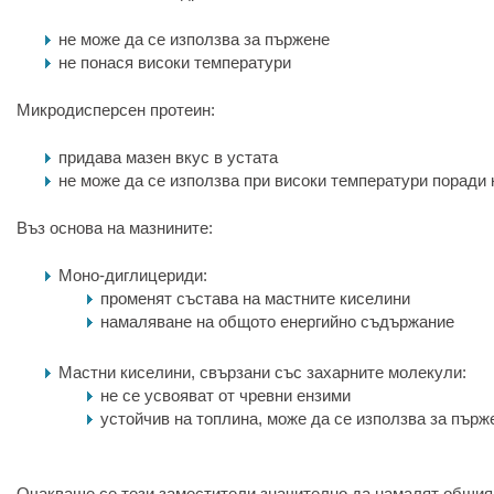
не може да се използва за пържене
не понася високи температури
Микродисперсен протеин:
придава мазен вкус в устата
не може да се използва при високи температури поради 
Въз основа на мазнините:
Моно-диглицериди:
променят състава на мастните киселини
намаляване на общото енергийно съдържание
Мастни киселини, свързани със захарните молекули:
не се усвояват от чревни ензими
устойчив на топлина, може да се използва за пърж
Очакваше се тези заместители значително да намалят общия