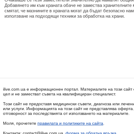
Добавянето им към храната обаче не замества хранителните м
смятат, че мазнините в храната могат да бъдат безопасно на
използване на подходящи техники за обработка на храни.
ilive.com.ua е информационен портал. Материалите на този сай
цел и не заместват съвета на квалифициран специалист.
Този сайт не предоставя медицински съвети, диагноза или лечени
или услуги. Информацията на този сайт не представлява оферта
отговорност за последствията от използването на материалите.
Моля, прочетете
правилата и политиките на сайта
.
Контакти: contact@ilive.com.ua,
форма за обратна връзка
.