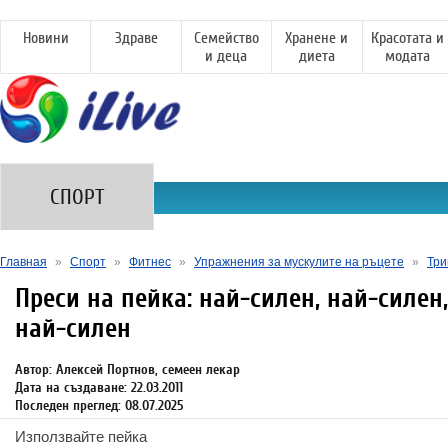
Новини
Здраве
Семейство
Хранене и
Красотата и
и деца
диета
модата
СПОРТ
Главная
»
Спорт
»
Фитнес
»
Упражнения за мускулите на ръцете
»
Три
Преси на пейка: най-силен, най-силен,
най-силен
Автор: Алексей Портнов, семеен лекар
Дата на създаване: 22.03.2011
Последен преглед: 08.07.2025
Използвайте пейка