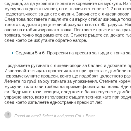
седмица, за да укрепите гърдите и коремните си мускули. Из
мускулна недостатъчност, но в първия сет спрете 1-2 повтор
недостатъчност, за да сте сигурни. Започнете с лицеви опори
След това поставете пищялите си върху стабилизираща топка
тялото си, докато ръцете ви образуват ъгъл от 90 градуса. Н
опори на стабилизиращата топка. Поставете пръстите на крака
топката, точно под раменете си. Сгънете ръцете си, докато гъ
след което се избутайте обратно нагоре.
Седмици 5 и 6: Прогресия на пресата за гърди с топка з
Продължете рутината с лицеви опори за баланс и добавете пр
Използвайте същата прогресия като при пресата с дъмбели от
невромускулните процеси, които ще подобрят цялостното раз
Легнете по гръб върху топката за упражнения. Стегнете коре
мускули, тялото ви трябва да приеме формата на планк. Вдиг
си. Задръжте тази позиция, след което бавно спуснете дъмб
упражнението, като използвате същата техника като при редув
след което изпълнете едностранни преси от лег.
!
Found an error? Select it and press Ctrl + Enter.