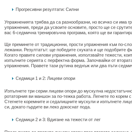
Прогресивни резултати: Силни
Упражненията трябва да са разнообразни, но всичко си има г
упражнения, преди да усвоите основите, просто ще се срутит
вас 6-седмична тренировъчна програма, която ще ви гарантир
Ще преминете от традиционни, прости упражнения към по-сло
лежанки. Резултатът: ще победите скуката и ще подобрите ф
Когато правите силови упражнения, използвайте тежести, кои
изпълните серията с перфектна форма. Започвайки от вторат
упражнения. Правете тази рутина веднъж или два пъти седми
Седмици 1 и 2: Лицеви опори
Изпълнете три серии лицеви опори до мускулна недостатъчно
ротаторния ви маншон за по-тежка работа. Легнете по корем с
Стегнете коремните и седалищните мускули и изпълнете лице
си, докато гърдите ви леко докоснат пода.
Седмици 2 и 3: Вдигане на тежести от лег