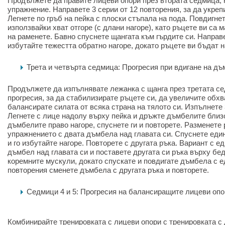
Продължете да правите лицеви опори през втората седмица, 
упражнение. Направете 3 серии от 12 повторения, за да укреп
Легнете по гръб на пейка с плоски стъпала на пода. Повдигнет
използвайки хват отгоре (с длани нагоре), като ръцете ви са
на раменете. Бавно спуснете щангата към гърдите си. Направе
избутайте тежестта обратно нагоре, докато ръцете ви бъдат 
Трета и четвърта седмица: Прогресия при вдигане на дъ
Продължете да изпълнявате лежанка с щанга през третата с
прогресия, за да стабилизирате ръцете си, да увеличите обхв
балансирате силата от всяка страна на тялото си. Изпълнете 
Легнете с лице надолу върху пейка и дръжте дъмбелите близо
дъмбелите право нагоре, спуснете ги и повторете. Разменете 
упражнението с двата дъмбела над главата си. Спуснете еди
и го избутайте нагоре. Повторете с другата ръка. Вариант с 
дъмбел над главата си и поставете другата си ръка върху бед
коремните мускули, докато спускате и повдигате дъмбела с е
повторения сменете дъмбела с другата ръка и повторете.
Седмици 4 и 5: Прогресия на балансиращите лицеви опо
Комбинирайте тренировката с лицеви опори с тренировката с