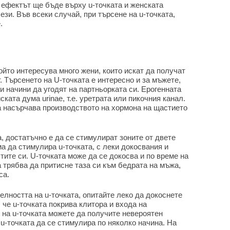
 ефектът ще бъде върху u-точката и женската
ези. Във всеки случай, при търсене на u-точката,
.
ойто интересува много жени, които искат да получат
. Търсенето на U-точката е интересно и за мъжете,
и начини да угодят на партньорката си. Ерогенната
ската дума urinae, т.е. уретрата или пикочния канал.
 насърчава производството на хормона на щастието
а, достатъчно е да се стимулират зоните от двете
а да стимулира u-точката, с леки докосвания и
тите си. U-точката може да се докосва и по време на
а трябва да притисне таза си към бедрата на мъжа,
са.
елността на u-точката, опитайте леко да докоснете
 че u-точката покрива клитора и входа на
 на u-точката можете да получите невероятен
u-точката да се стимулира по няколко начина. На