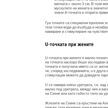
матката с около 3 см. В този м
мускулите на жената и значител
значи А-точката е открита прав
Гуа точките са специални ерогенни з
тези точки води до възбуда и незабр
намиране и стимулиране на чувствите
U-точката при жените
U-точката при жените е малко позна
на точката наскоро беше изследван 
точката е получила името си от англий
че, според изследванията, u е друга 
стимулация можете да доведете парт
U се намира извън уретрата, т.е. над
малко под уретрата, между нея и ваг
на Скене или като гъбесто тяло на ур
Жлезите на Скине са кръстени на Але
описва тази ерогенна зона в медицин