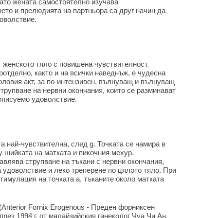
гато жената самостоятелно изучава
нето и прелюдията на партньора са друг начин да
доволствие.
т женското тяло с повишена чувствителност.
оотделно, както и на всички наведнъж, е чудесна
оловия акт, за по-интензивен, вълнуващ и вълнуващ
струпване на нервни окончания, които се разминават
еописуемо удоволствие.
та най-чувствителна, след g. Точката се намира в
 шийката на матката и пикочния мехур.
авлява струпване на тъкани с нервни окончания,
 удоволствие и леко треперене по цялото тяло. При
тимулация на точката a, тъканите около матката
(Anterior Fornix Erogenous - Преден форниксен
през 1994 г. от малайзийския гинеколог Чуа Чи Ан.