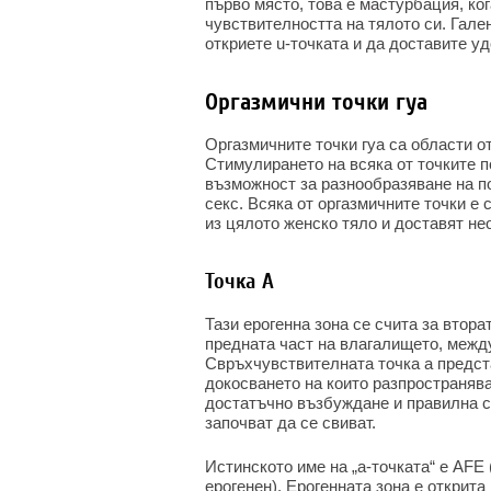
първо място, това е мастурбация, ко
чувствителността на тялото си. Гале
откриете u-точката и да доставите у
Оргазмични точки гуа
Оргазмичните точки гуа са области о
Стимулирането на всяка от точките п
възможност за разнообразяване на п
секс. Всяка от оргазмичните точки е 
из цялото женско тяло и доставят н
Точка А
Тази ерогенна зона се счита за втора
предната част на влагалището, между
Свръхчувствителната точка a предст
докосването на които разпространява
достатъчно възбуждане и правилна с
започват да се свиват.
Истинското име на „а-точката“ е AFE 
ерогенен). Ерогенната зона е открита 