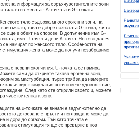
Бактери
полезна информация за свръхчувствителните зони
по тялото на жената - А-точката и G-точката.
Бактери
Ранната
Женското тяло съдържа много ерогенни зони, на
имуннот
първо място, това е добре познатата G-точка, която
все още е обект на спорове. В допълнение към G-
Лечение
точката, има U-точка и дори A-точка. Но това далеч
препоръ
то се намират по женското тяло. Особеността на
преживе
 им стимулация жената може да получи незабравимо
Учените
упражне
сеяна с нервни окончания. U-точката се намира
Можете сами да откриете такава ерогенна зона,
оворим за мастурбация, първо трябва да намерите
те какъв вид стимулация носи повече удоволствие,
оглаждане. След като сте открили своето u, можете
ра чувствителната зона.
цията на u-точката не винаги е задължително да
простото докосване с пръсти и поглаждане може да
е и дори до оргазъм. Тъй като точката е
равилна стимулация тя ще се превърне в нов