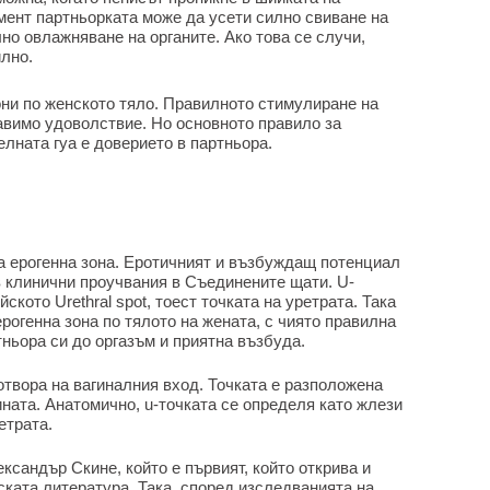
омент партньорката може да усети силно свиване на
но овлажняване на органите. Ако това се случи,
илно.
они по женското тяло. Правилното стимулиране на
авимо удоволствие. Но основното правило за
лната гуа е доверието в партньора.
та ерогенна зона. Еротичният и възбуждащ потенциал
в клинични проучвания в Съединените щати. U-
ското Urethral spot, тоест точката на уретрата. Така
ерогенна зона по тялото на жената, с чиято правилна
ньора си до оргазъм и приятна възбуда.
 отвора на вагиналния вход. Точката е разположена
ината. Анатомично, u-точката се определя като жлези
етрата.
ксандър Скине, който е първият, който открива и
ската литература. Така, според изследванията на