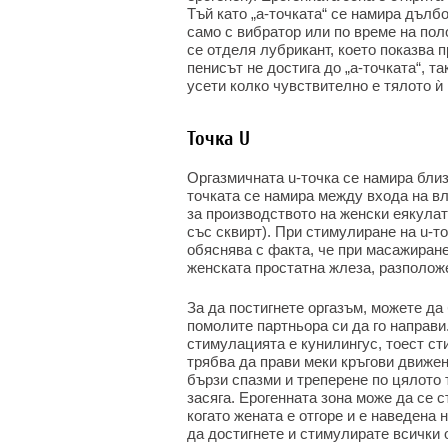
Тъй като „а-точката“ се намира дълб
само с вибратор или по време на поло
се отделя лубрикант, което показва
пенисът не достига до „а-точката“, т
усети колко чувствително е тялото ѝ 
Точка U
Оргазмичната u-точка се намира близо
точката се намира между входа на вл
за производството на женски еякулат
със сквирт). При стимулиране на u-то
обяснява с факта, че при масажиране 
женската простатна жлеза, разположе
За да постигнете оргазъм, можете д
помолите партньора си да го направи
стимулацията е кунилингус, тоест ст
трябва да прави меки кръгови движен
бързи спазми и треперене по цялото 
засяга. Ерогенната зона може да се 
когато жената е отгоре и е наведена 
да достигнете и стимулирате всички 