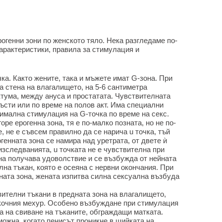
рогенни зони по женското тяло. Нека разгледаме по-
характеристики, правила за стимулация и
чка. Както жените, така и мъжете имат G-зона. При
а стена на влагалището, на 5-6 сантиметра
ктума, между ануса и простатата. Чувствителната
ъсти или по време на полов акт. Има специални
имална стимулация на G-точка по време на секс.
оре ерогенна зона, тя е по-малко позната, но не по-
, не е съвсем правилно да се нарича u точка, тъй
генната зона се намира над уретрата, от двете ѝ
изследванията, u точката не е чувствителна при
ена получава удоволствие и се възбужда от нейната
лна тъкан, която е осеяна с нервни окончания. При
ната зона, жената изпитва силна сексуална възбуда
вителни тъкани в предната зона на влагалището,
кочния мехур. Особено възбуждане при стимулация
а на свиване на тъканите, обграждащи матката.
ожна, когато пенисът проникне в шийката на