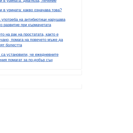
и в урината: диагноза, лечение
и в урината: какво означава това?
 употреба на антибиотици нарушава
о развитие при кърмачетата
то на рак на простатата, както е
чано, помага на повечето мъже да
ят болестта
 са установили, че ежедневните
ния помагат за по-добър сън