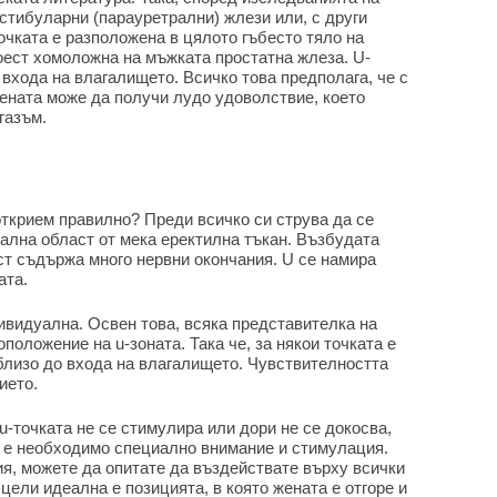
естибуларни (парауретрални) жлези или, с други
очката е разположена в цялото гъбесто тяло на
тоест хомоложна на мъжката простатна жлеза. U-
 входа на влагалището. Всичко това предполага, че с
жената може да получи лудо удоволствие, което
газъм.
 открием правилно? Преди всичко си струва да се
циална област от мека еректилна тъкан. Възбудата
ст съдържа много нервни окончания. U се намира
ата.
ивидуална. Освен това, всяка представителка на
положение на u-зоната. Така че, за някои точката е
о-близо до входа на влагалището. Чувствителността
ието.
 u-точката не се стимулира или дори не се докосва,
 е необходимо специално внимание и стимулация.
я, можете да опитате да въздействате върху всички
цели идеална е позицията, в която жената е отгоре и