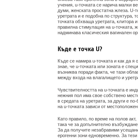
учения, u-точката се нарича малки в
думи, женската простатна жлеза. U-т
уретрата и е подобна по структура, 
точката обхваща уретрата, клитора и
правилна стимулация на u-точката, 
надминава класическия вагинален ор
Къде е точка U?
Къде се намира u-точката и как да я
знае, че u-точката или зоната е спе
възниква поради факта, че тази обла
между входа на влагалището и уретр
Чувствителността на u-точката е инд
нежния пол има свое собствено место
в средата на уретрата, за други е п
на u-точката зависи от местоположен
Като правило, по време на полов акт,
така че за допълнително възбуждане
За да получите незабравими усещани
ерогенни зони едновременно. За тези 