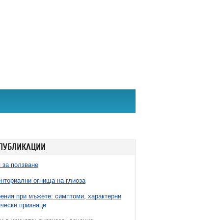
ПУБЛИКАЦИИ
 за ползване
нториални огнища на глиоза
ния при мъжете: симптоми, характерни
чески признаци