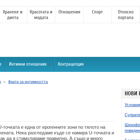
Хранене и
Красотата и
Отношения
Спорт
Относно
диета
модата
портала
е
Интимни отношения
Контрацепция
я
»
Факти за интимността
НОВИ 
Условия
Супрате
Шизофре
U-точката е една от ерогенните зони по тялото на
поведен
жената. Нека разгледаме къде се намира U-точката и
как да я стимулираме правилно. А също и много