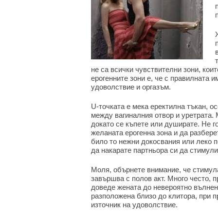
не са всички чувствителни зони, кои
ерогенните зони е, че с правилната
удоволствие и оргазъм.
U-точката е мека еректилна тъкан, о
между вагиналния отвор и уретрата. 
докато се къпете или душирате. Не г
желаната ерогенна зона и да разбере
било то нежни докосвания или леко п
да накарате партньора си да стимули
Моля, обърнете внимание, че стимула
завършва с полов акт. Много често, 
доведе жената до невероятно вълнени
разположена близо до клитора, при п
източник на удоволствие.