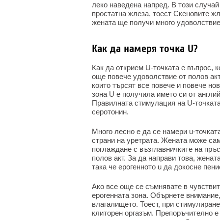
леко наведена напред. В този случай
простатна жлеза, тоест Скеновите жл
жената ще получи много удоволствие
Как да намеря точка U?
Как да открием U-точката е въпрос, к
още повече удоволствие от полов акт
които търсят все повече и повече нов
зона U е получила името си от англий
Правилната стимулация на U-точката
серотонин.
Много лесно е да се намери u-точкат
страни на уретрата. Жената може сам
поглаждане с възглавничките на пръс
полов акт. За да направи това, женат
така че ерогенното u да докосне пени
Ако все още се съмнявате в чувствит
ерогенната зона. Обърнете внимание,
влагалището. Тоест, при стимулиране
клиторен оргазъм. Препоръчително е 