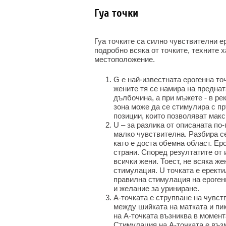
Гуа точки
Гуа точките са силно чувствителни е
подробно всяка от точките, техните 
местоположение.
G е най-известната ерогенна то
жените тя се намира на преднат
дълбочина, а при мъжете - в ре
зона може да се стимулира с пр
позиции, които позволяват макс
U – за разлика от описаната по-г
малко чувствителна. Разбира се
като е доста обемна област. Еро
страни. Според резултатите от 
всички жени. Тоест, не всяка ж
стимулация. U точката е еректи
правилна стимулация на ероген
и желание за уриниране.
А-точката е струпване на чувст
между шийката на матката и пи
на А-точката възниква в момент
Стимулация на А-точката е възм