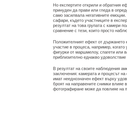
Но експертите открили и обратния ефе
принуден да прави или гледа в опред
само засилвала негативните емоции.
сафари, където участниците в експе
резултат на това групата с камери п
сравнение с тези, които просто набл
Положителният ефект от държането на
участие в процеса, например, когато
фигурки от маршмелоу, спагети или в
приблизително еднакво удоволствие 
В резултат на своите наблюдения ам
заключения: камерата и процесът на
имат нееднозначен ефект върху удов
броят на направените снимки влияе 
фотографиране може да повлияе на п