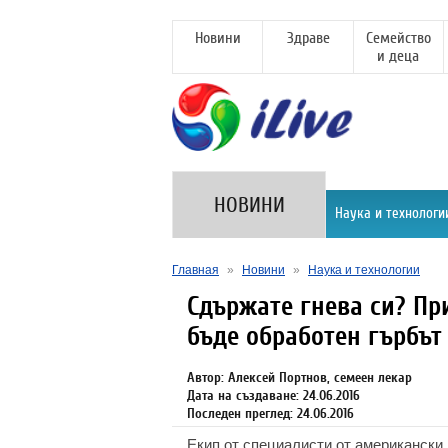
Новини
Здраве
Семейство
и деца
НОВИНИ
Наука и технологи
Главная
»
Новини
»
Наука и технологии
Сдържате гнева си? При
бъде обработен гърбът
Автор: Алексей Портнов, семеен лекар
Дата на създаване: 24.06.2016
Последен преглед: 24.06.2016
Екип от специалисти от американски