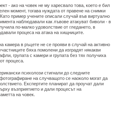
кт - ако на човек не му харесвало това, което е бил
елен момент, тогава нуждата от правене на снимки
 Като пример учените описали случай във виртуално
римента наблюдавали как лъвове атакуват биволи - в
олучила по-малко удоволствие от гледането, в
юдавали процеса на атака на хищниците.
 камера в ръцете не се прояви в случай на активно
 участниците бяха помолени да изградят някакви
афли, групата с камери и групата без тях получиха
от процеса.
ерикански психолози стигнали до следните
 фотографиране на случващото се наоколо могат да
олствието. Експертите планират да проучат дали
върху възприятието и дали процесът на
аметта на човек.