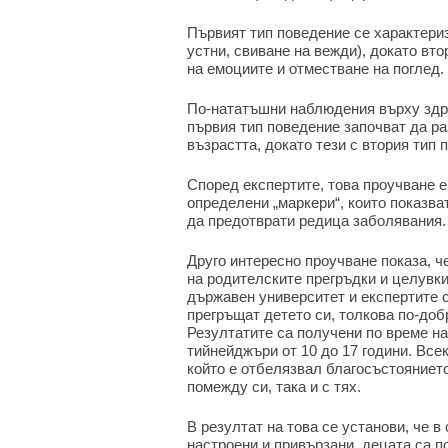
Първият тип поведение се характериз
устни, свиване на вежди), докато вто
на емоциите и отместване на поглед.
По-нататъшни наблюдения върху здра
първия тип поведение започват да р
възрастта, докато тези с втория тип 
Според експертите, това проучване е
определени „маркери“, които показв
да предотврати редица заболявания.
Друго интересно проучване показа, ч
на родителските прегръдки и целувки
държавен университет и експертите с
прегръщат детето си, толкова по-доб
Резултатите са получени по време на
тийнейджъри от 10 до 17 години. Все
който е отбелязвал благосъстоянието
помежду си, така и с тях.
В резултат на това се установи, че 
настроени и привързани, децата са п