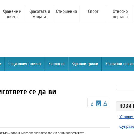
Хранене и
Красотата и
Отношения
Спорт
Относно
диета
модата
портала
и
Социалният живот
Екология
Здравни грижи
Клинични новин
гответе се да ви
A
A
A
НОВИ 
Условия
Супрате
 държавен изследователски университет