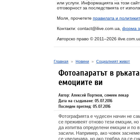
или услуги. Информацията на този сай
отговорност за последствията от изпол
Моля, прочетете
правилата и политикит
Контакти: contact@ilive.com.ua,
форма з
Авторско право © 2011–2026 ilive.com.u
Главная
»
Новини
»
Социалният живот
Фотоапаратът в ръката
емоциите ви
Автор: Алексей Портнов, семеен лекар
Дата на създаване: 05.07.2016
Последен преглед: 05.07.2016
Фотографията е чудесен начин не сам
се преживеят отново тези емоции, н
да изпитва определени емоции и по в
засили. Например, ако човек заснеме
се увеличава, но ако трябва да се с