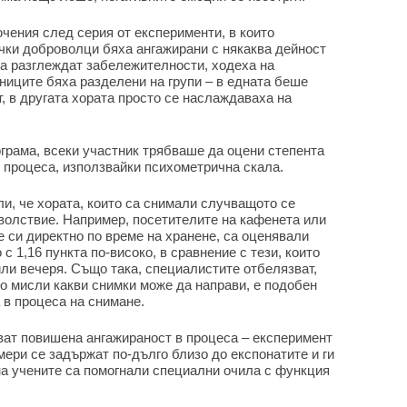
ючения след серия от експерименти, в които
чки доброволци бяха ангажирани с някаква дейност
да разглеждат забележителности, ходеха на
ниците бяха разделени на групи – в едната беше
, в другата хората просто се наслаждаваха на
грама, всеки участник трябваше да оцени степента
 процеса, използвайки психометрична скала.
ли, че хората, които са снимали случващото се
оволствие. Например, посетителите на кафенета или
е си директно по време на хранене, са оценявали
с 1,16 пункта по-високо, в сравнение с тези, които
ли вечеря. Също така, специалистите отбелязват,
то мисли какви снимки може да направи, е подобен
 в процеса на снимане.
ват повишена ангажираност в процеса – експеримент
мери се задържат по-дълго близо до експонатите и ги
на учените са помогнали специални очила с функция