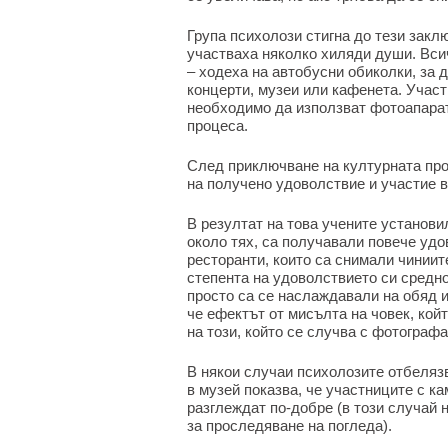
Група психолози стигна до тези закл
участваха няколко хиляди души. Вси
– ходеха на автобусни обиколки, за 
концерти, музеи или кафенета. Участ
необходимо да използват фотоапарат
процеса.
След приключване на културната про
на получено удоволствие и участие в
В резултат на това учените установи
около тях, са получавали повече уд
ресторанти, които са снимали чиниит
степента на удоволствието си средно 
просто са се наслаждавали на обяд и
че ефектът от мисълта на човек, кой
на този, който се случва с фотографа
В някои случаи психолозите отбеляз
в музей показва, че участниците с ка
разглеждат по-добре (в този случай 
за проследяване на погледа).