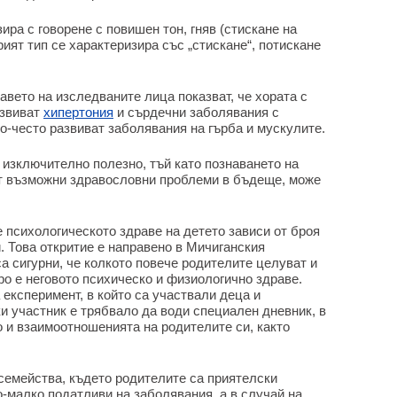
ира с говорене с повишен тон, гняв (стискане на
рият тип се характеризира със „стискане“, потискане
вето на изследваните лица показват, че хората с
азвиват
хипертония
и сърдечни заболявания с
по-често развиват заболявания на гърба и мускулите.
 изключително полезно, тъй като познаването на
ат възможни здравословни проблеми в бъдеще, може
е психологическото здраве на детето зависи от броя
. Това откритие е направено в Мичиганския
а сигурни, че колкото повече родителите целуват и
ро е неговото психическо и физиологично здраве.
 експеримент, в който са участвали деца и
ки участник е трябвало да води специален дневник, в
 и взаимоотношенията на родителите си, както
в семейства, където родителите са приятелски
о-малко податливи на заболявания, а в случай на