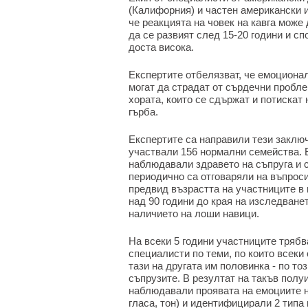
(Калифорния) и частен американски 
че реакцията на човек на кавга може
да се развият след 15-20 години и сп
доста висока.
Експертите отбелязват, че емоционалн
могат да страдат от сърдечни пробле
хората, които се сдържат и потискат 
гърба.
Експертите са направили тези заключ
участвали 156 нормални семейства. 
наблюдавали здравето на съпруга и с
периодично са отговаряли на въпроси
предвид възрастта на участниците в 
над 90 години до края на изследванет
наличието на лоши навици.
На всеки 5 години участниците трябв
специалисти по теми, по които всеки 
тази на другата им половинка - по т
съпрузите. В резултат на такъв полу
наблюдавали проявата на емоциите н
гласа, тон) и идентифицирали 2 типа