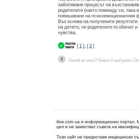
заболяване процесът на възстановява
родителите (както помежду си, така 
повишаване на психоемоционалния фо
Въз основа на получените резултати 
на детето, че родителите го обичат и
чувства.
[
1
], [
2
]
!
Found an error? Select it and press Ctr
ilive.com.ua е информационен портал.
цел и не заместват съвета на квалифиц
Този сайт не предоставя медицински съ