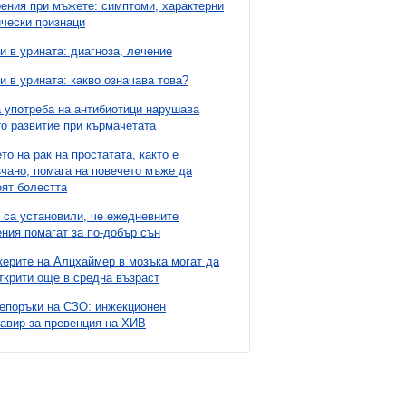
ния при мъжете: симптоми, характерни
чески признаци
и в урината: диагноза, лечение
и в урината: какво означава това?
 употреба на антибиотици нарушава
о развитие при кърмачетата
то на рак на простатата, както е
чано, помага на повечето мъже да
ят болестта
 са установили, че ежедневните
ния помагат за по-добър сън
ерите на Алцхаймер в мозъка могат да
ткрити още в средна възраст
епоръки на СЗО: инжекционен
авир за превенция на ХИВ