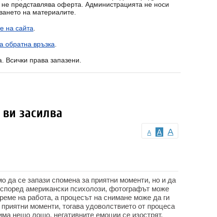
т не представлява оферта. Администрацията не носи
зването на материалите.
е на сайта
.
а обратна връзка
.
a. Всички права запазени.
 ви засилва
A
A
A
о да се запази спомена за приятни моменти, но и да
о според американски психолози, фотографът може
реме на работа, а процесът на снимане може да ги
 приятни моменти, тогава удоволствието от процеса
нима нещо лошо, негативните емоции се изострят.