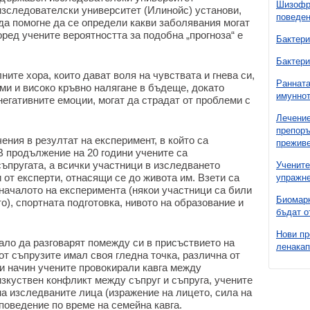
Шизофре
изследователски университет (Илинойс) установи,
поведен
 да помогне да се определи какви заболявания могат
оред учените вероятността за подобна „прогноза“ е
Бактери
Бактери
ите хора, които дават воля на чувствата и гнева си,
Ранната
ми и високо кръвно налягане в бъдеще, докато
имуннот
негативните емоции, могат да страдат от проблеми с
Лечение
препоръ
ения в резултат на експеримент, в който са
преживе
В продължение на 20 години учените са
ъпругата, а всички участници в изследването
Учените
 от експерти, отнасящи се до живота им. Взети са
упражне
началото на експеримента (някои участници са били
Биомарк
о), спортната подготовка, нивото на образование и
бъдат о
Нови пр
ало да разговарят помежду си в присъствието на
ленакап
от съпрузите имал своя гледна точка, различна от
ози начин учените провокирали кавга между
изкуствен конфликт между съпруг и съпруга, учените
а изследваните лица (изражение на лицето, сила на
 поведение по време на семейна кавга.