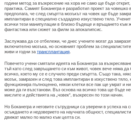
години метод за възкресение на хора не само ще бъде открит
практика. Самият Боканегра е разработил проект за човешко 
предполага, че след смъртта мозъкът на човек ще бъде замра
имплантиран в специално създадено изкуствено тяло. Ученит
всички тези манипулации в близко бъдеще и връщането към ж
фантастика или сюжет за филм за апокалипсис.
Заслужава да се отбележи, че днес учените могат да замразя
включително мозъка, но основният проблем за специалистите 
живи и годни за
трансплантация
.
Повечето учени смятали идеята на Боканегра за възкресяване
тъй като след завръщането си към живот, човек вече няма да
всичко, което му се е случило преди смъртта. Също така, няк
мозък, замразен и след това имплантиран в изкуствено тяло,
функционира пълноценно, някои клетки все пак ще умрат и ни
може да ги възстанови. Въз основа на всичко това ще бъде н
мислите и действията на „човек“, възкресен по този начин.
Но Боканегра и неговите сътрудници са уверени в успеха на с
осъждането и недоверието на научната общност, специалист
движат малко по малко към целта си.