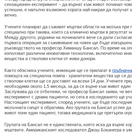
сензационен експеримент – да върнат към живот починал чове
успешни, е напълно възможно хората най-накрая да получат 
вечно.
Учените планират да съживят мъртви области на мозъка при п
специално при такива, които са клинично мъртви в резултат 
Между другото, роднини на починалите вече са дали съгласие
първата операция за съживяване на човек ще бъде извършена
ръководството на професор Химаншу Бансал. По време на о
използват различни иновативни технологии, включително инж
вещества и стволови клетки от живи донори.
Както обясниха учените, инжекции ще се прилагат в
гръбначн
помощта на специална помпа - хранителни вещества ще се до
стволови клетки ще се доставят на всеки 14 дни. Учените пре
необходими около 1,5 месеца, за да се върне към живот един
Заслужава да се отбележи, че професор Бансал заяви, че веч
експеримент с двама пациенти, но сега в изследването ще уч
Настоящият експеримент, според учените, ще бъде последния
мозъчната смърт е обратима. Ако групата на Бансал успее да
живот поне един пациент, тогава медицината ще претърпи огр
Групата на Бансал не е единствената, която иска да върне хо
мъртвите. Американският изследовател Джош Боканегра е уве