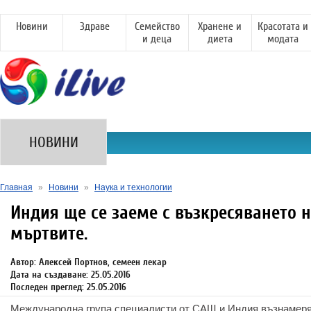
Новини
Здраве
Семейство
Хранене и
Красотата и
и деца
диета
модата
НОВИНИ
Главная
»
Новини
»
Наука и технологии
Индия ще се заеме с възкресяването 
мъртвите.
Автор: Алексей Портнов, семеен лекар
Дата на създаване: 25.05.2016
Последен преглед: 25.05.2016
Международна група специалисти от САЩ и Индия възнамеря