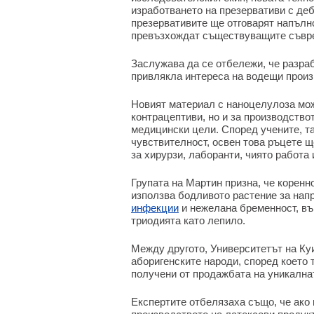
изработването на презервативи с де
презервативите ще отговарят напълн
превъзхождат съществуващите съвре
Заслужава да се отбележи, че разра
привлякла интереса на водещи произ
Новият материал с наноцелулоза мож
контрацептиви, но и за производствот
медицински цели. Според учените, т
чувствителност, освен това ръцете щ
за хирурзи, лаборанти, чиято работа
Групата на Мартин призна, че коренн
използва бодливото растение за нап
инфекции
и нежелана бременност, въ
триодията като лепило.
Между другото, Университетът на Ку
аборигенските народи, според което 
получени от продажбата на уникална
Експертите отбелязаха също, че ако