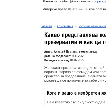
Контакти: contact@ilive.com.ua,
форма з
Авторско право © 2011–2026 ilive.com.u
Главная
»
Отношения
»
Интимни отношени
Какво представлява ж
презерватив и как да 
Автор: Алексей Портнов, семеен лекар
Дата на създаване: 21.10.2012
Последен преглед: 06.07.2025
Женският презерватив е един от най-
вариант. Нарича се фемидом или през
средство за предпазване, а самата м
можете да се погрижите за себе си и 
Кога и защо е изобретен ж
Не е известно със сигурност къде е