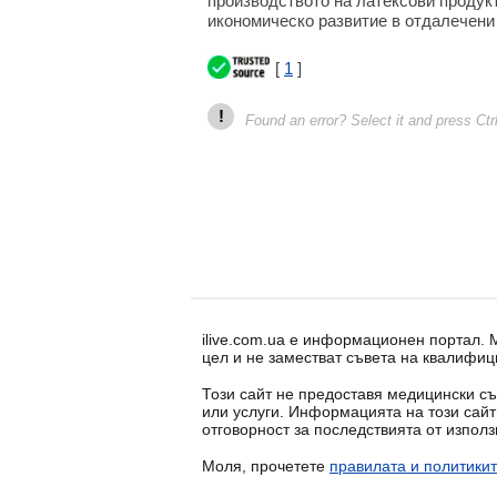
производството на латексови продукт
икономическо развитие в отдалечени 
[
1
]
!
Found an error? Select it and press Ctr
ilive.com.ua е информационен портал.
цел и не заместват съвета на квалифиц
Този сайт не предоставя медицински съ
или услуги. Информацията на този сай
отговорност за последствията от изпол
Моля, прочетете
правилата и политикит