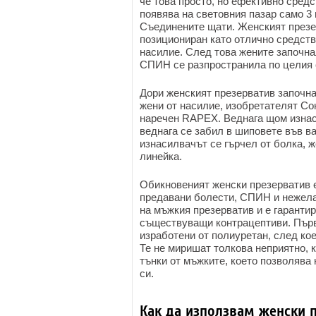
че това просто, но ефективно средст
появява на световния пазар само 3 г
Съединените щати. Женският презер
позициониран като отлично средств
насилие. След това жените започна
СПИН се разпространила по целия 
Дори женският презерватив започна
жени от насилие, изобретателят Со
наречен RAPEX. Веднага щом изнас
веднага се забил в шиповете във ва
изнасилвачът се гърчел от болка, ж
линейка.
Обикновеният женски презерватив е
предавани болести, СПИН и нежела
на мъжкия презерватив и е гарантир
съществуващи контрацептиви. Първ
изработени от полиуретан, след кое
Те не миришат толкова неприятно, к
тънки от мъжките, което позволява
си.
Как да използвам женски 