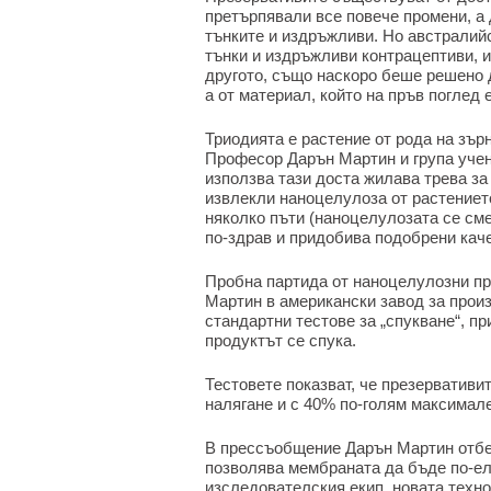
претърпявали все повече промени, а 
тънките и издръжливи. Но австралийс
тънки и издръжливи контрацептиви, и
другото, също наскоро беше решено д
а от материал, който на пръв поглед 
Триодията е растение от рода на зър
Професор Дарън Мартин и група учен
използва тази доста жилава трева за
извлекли наноцелулоза от растениет
няколко пъти (наноцелулозата се сме
по-здрав и придобива подобрени каче
Пробна партида от наноцелулозни пр
Мартин в американски завод за прои
стандартни тестове за „спукване“, пр
продуктът се спука.
Тестовете показват, че презервативит
налягане и с 40% по-голям максимал
В прессъобщение Дарън Мартин отбел
позволява мембраната да бъде по-ел
изследователския екип, новата техн