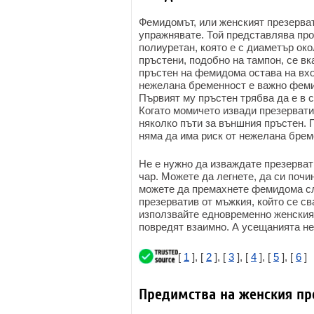
Фемидомът, или женският презервати
упражнявате. Той представлява про
полиуретан, която е с диаметър око
пръстени, подобно на тампон, се в
пръстен на фемидома остава на вхо
нежелана бременност е важно феми
Първият му пръстен трябва да е в с
Когато момичето извади презервати
няколко пъти за външния пръстен. 
няма да има риск от нежелана брем
Не е нужно да изваждате презервати
чар. Можете да легнете, да си почи
можете да премахнете фемидома сле
презерватив от мъжкия, който се св
използвайте едновременно женския 
повредят взаимно. А усещанията не
[
1
], [
2
], [
3
], [
4
], [
5
], [
6
]
Предимства на женския пр