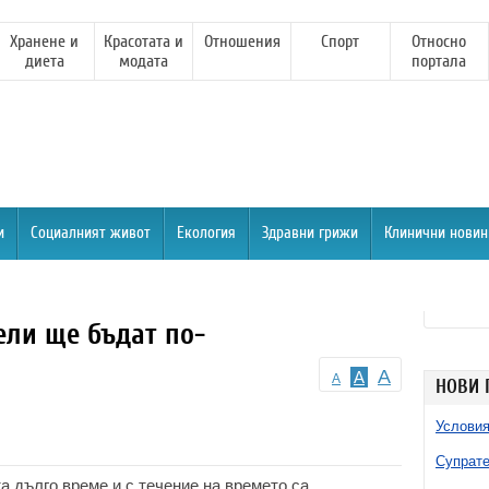
Хранене и
Красотата и
Отношения
Спорт
Относно
диета
модата
портала
и
Социалният живот
Екология
Здравни грижи
Клинични новин
ели ще бъдат по-
A
A
A
НОВИ 
Условия
Супрате
 дълго време и с течение на времето са