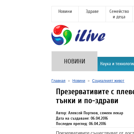
Новини
Здраве
Семейство
и деца
НОВИНИ
Наука и технологи
Главная
»
Новини
»
Социалният живот
Презервативите с плев
тънки и по-здрави
Автор: Алексей Портнов, семеен лекар
Дата на създаване: 06.04.2016
Последен преглед: 06.04.2016
Презервативите съществуват от доста