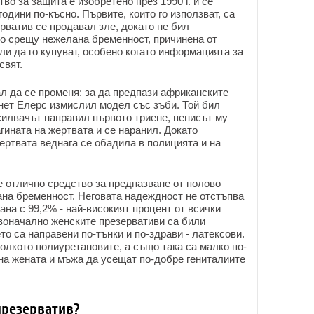
во за защита е изобретено през 1990 г. и се
одини по-късно. Първите, които го използват, са
ватив се продавал зле, докато не бил
о срещу нежелана бременност, причинена от
ли да го купуват, особено когато информацията за
свят.
л да се променя: за да предпази африканските
нет Елерс измислил модел със зъби. Той бил
илвачът направил първото триене, пенисът му
гината на жертвата и се наранил. Докато
ертвата веднага се обадила в полицията и на
 отлично средство за предпазване от полово
на бременност. Неговата надеждност не отстъпва
ана с 99,2% - най-високият процент от всички
оначално женските презервативи са били
то са направени по-тънки и по-здрави - латексови.
олкото полиуретановите, а също така са малко по-
 на жената и мъжа да усещат по-добре гениталиите
презерватив?