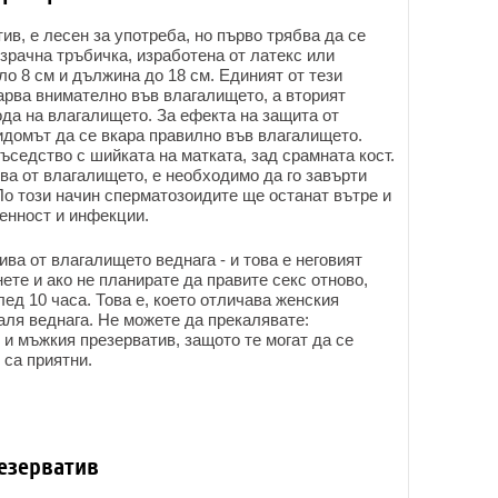
в, е лесен за употреба, но първо трябва да се
зрачна тръбичка, изработена от латекс или
ло 8 см и дължина до 18 см. Единият от тези
карва внимателно във влагалището, а вторият
да на влагалището. За ефекта на защита от
домът да се вкара правилно във влагалището.
ъседство с шийката на матката, зад срамната кост.
ва от влагалището, е необходимо да го завърти
По този начин сперматозоидите ще останат вътре и
енност и инфекции.
ва от влагалището веднага - и това е неговият
нете и ако не планирате да правите секс отново,
д 10 часа. Това е, което отличава женския
аля веднага. Не можете да прекалявате:
и мъжкия презерватив, защото те могат да се
 са приятни.
езерватив