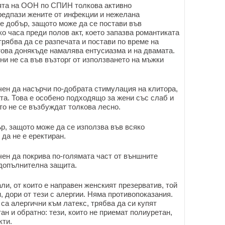
ията на ООН по СПИН толкова активно
предпази жените от инфекции и нежелана
е добър, защото може да се постави във
о часа преди полов акт, което запазва романтиката
рябва да се разпечата и постави по време на
това донякъде намалява ентусиазма и на двамата.
ни не са във възторг от използването на мъжки
ен да насърчи по-добрата стимулация на клитора,
та. Това е особено подходящо за жени със слаб и
то не се възбуждат толкова лесно.
р, защото може да се използва във всяко
 да не е еректиран.
ен да покрива по-голямата част от външните
 допълнителна защита.
ли, от които е направен женският презерватив, той
, дори от тези с алергии. Няма противопоказания.
 са алергични към латекс, трябва да си купят
ан и обратно: тези, които не приемат полиуретан,
кти.