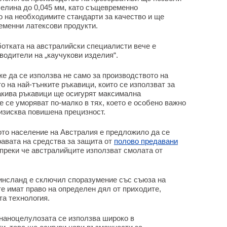
белина до 0,045 мм, като същевременно
о на необходимите стандарти за качество и ще
менни латексови продукти.
ботката на австралийски специалисти вече е
водители на „каучукови изделия“.
е да се използва не само за производството на
о на най-тънките ръкавици, които се използват за
акива ръкавици ще осигурят максимална
е се уморяват по-малко в тях, което е особено важно
 изисква повишена прецизност.
ото население на Австралия е предложило да се
равата на средства за защита от
полово предавани
преки че австралийците използват смолата от
инсланд е сключил споразумение със съюза на
те имат право на определен дял от приходите,
та технология.
 наноцелулозата се използва широко в