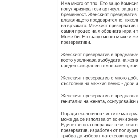
Има много от тях. Ето защо Комис
популяризира този артикул, за да 
бременност. Женският презерватив 
влагалището предварително, няколк
на връзката. Мъжкият презерватив т
самия процес на любовната игра и 
Може би. Ето защо много мъже и же
презервативи.
Женският презерватив е предназнач
което увеличава възбудата на жена
среден сексуален темперамент, кои
Женският презерватив е много добъ
състояние на мъжкия пенис - дори и
Женският презерватив е предназнач
гениталии на жената, осигурявайки
Поради екологично чистите материа
може да се използва от всички жени
Единствената поправка: тези, които
презерватив, изработен от полиурет
трябва да изберат латексови проду