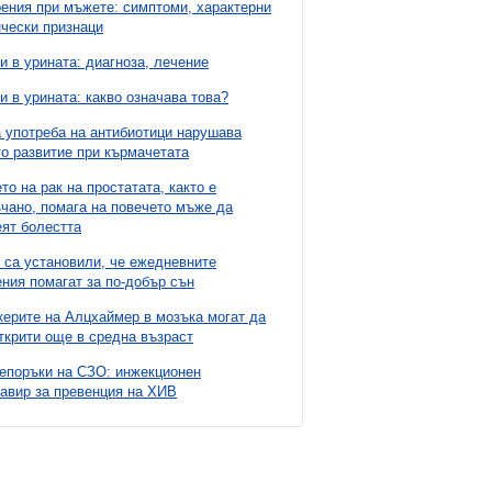
ния при мъжете: симптоми, характерни
чески признаци
и в урината: диагноза, лечение
и в урината: какво означава това?
 употреба на антибиотици нарушава
о развитие при кърмачетата
то на рак на простатата, както е
чано, помага на повечето мъже да
ят болестта
 са установили, че ежедневните
ния помагат за по-добър сън
ерите на Алцхаймер в мозъка могат да
ткрити още в средна възраст
епоръки на СЗО: инжекционен
авир за превенция на ХИВ