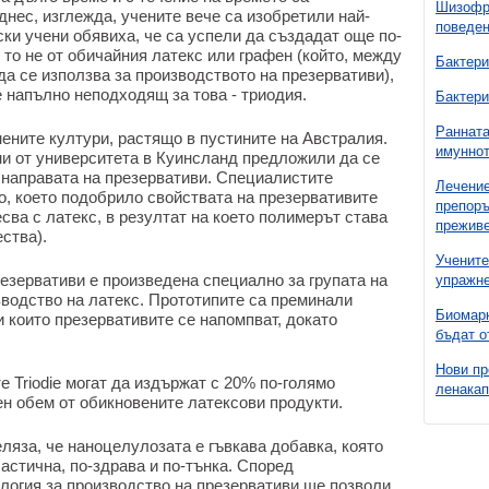
Шизофре
днес, изглежда, учените вече са изобретили най-
поведен
ки учени обявиха, че са успели да създадат още по-
 то не от обичайния латекс или графен (който, между
Бактери
а се използва за производството на презервативи),
е напълно неподходящ за това - триодия.
Бактери
Ранната
нените култури, растящо в пустините на Австралия.
имуннот
и от университета в Куинсланд предложили да се
 направата на презервативи. Специалистите
Лечение
о, което подобрило свойствата на презервативите
препоръ
сва с латекс, в резултат на което полимерът става
преживе
ства).
Учените
езервативи е произведена специално за групата на
упражне
зводство на латекс. Прототипите са преминали
Биомарк
и които презервативите се напомпват, докато
бъдат о
Нови пр
е Triodie могат да издържат с 20% по-голямо
ленакап
ен обем от обикновените латексови продукти.
яза, че наноцелулозата е гъвкава добавка, която
астична, по-здрава и по-тънка. Според
ология за производство на презервативи ще позволи