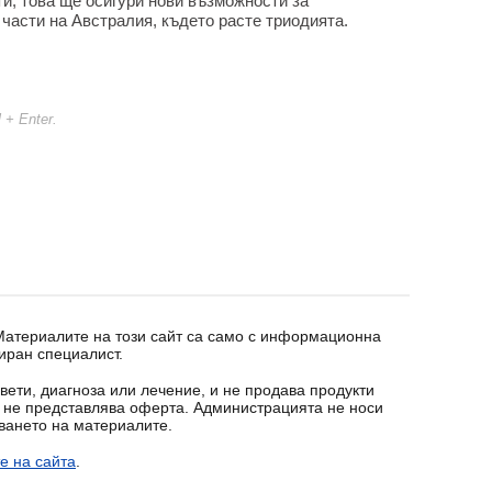
и, това ще осигури нови възможности за
части на Австралия, където расте триодията.
l + Enter.
 Материалите на този сайт са само с информационна
иран специалист.
вети, диагноза или лечение, и не продава продукти
т не представлява оферта. Администрацията не носи
зването на материалите.
е на сайта
.