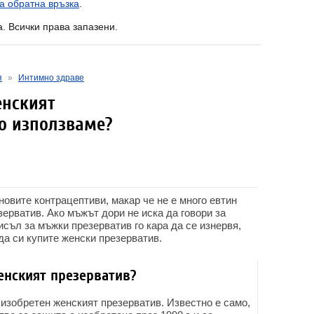
а обратна връзка
.
a. Всички права запазени.
я
»
Интимно здраве
енският
го използваме?
новите контрацептиви, макар че не е много евтин
ерватив. Ако мъжът дори не иска да говори за
исъл за мъжки презерватив го кара да се изнервя,
да си купите женски презерватив.
енският презерватив?
 изобретен женският презерватив. Известно е само,