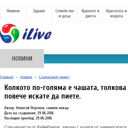
Новини
Здраве
Семейство
Хранене и
Красотата и
и деца
диета
модата
НОВИНИ
Главная
»
Новини
»
Социалният живот
Колкото по-голяма е чашата, толкова
повече искате да пиете.
Автор: Алексей Портнов, семеен лекар
Дата на създаване: 29.06.2016
Последен преглед: 29.06.2016
Специалисти от Кеймбридж, заедно с колеги от университета 