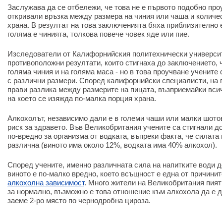
Заслужава да се отбележи, че това не е първото подобно про
откривали връзка между размера на чиния или чаша и количе
храна. В резултат на това заключенията бяха приблизително 
голяма е чинията, толкова повече човек яде или пие.
Изследователи от Калифорнийския политехнически универси
противоположни резултати, които стигнаха до заключението, 
голяма чиния и на голяма маса - но в това проучване учените
с различни размери. Според калифорнийски специалисти, на 
прави разлика между размерите на пицата, възприемайки всич
на което се изяжда по-малка порция храна.
Алкохолът, независимо дали е в големи чаши или малки шото
риск за здравето. Във Великобритания учените са стигнали до
по-вредно за организма от водката, въпреки факта, че силата
различна (виното има около 12%, водката има 40% алкохол).
Според учените, именно различната сила на напитките води 
виното е по-малко вредно, което всъщност е една от причини
алкохолна зависимост
. Много жители на Великобритания пият 
за нормално, възможно е това отношение към алкохола да е д
заеме 2-ро място по чернодробна цироза.