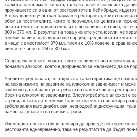
колкото по-голяма е чашата, толкова повече човек иска да пи
проучването си в един от ресторантите в Кеймбридж, където
В проучването участвал барман в ресторанта, който наливал 
обем за посетителите, които го поръчали, но цената на поръч
посетителите се давало едно и също количество вино, но в ча
300 и 370 мл. В резултат на това учените установили, че хора
големи чаши и поръчвали още порция; средно посетителите, н
в чаши с вместимост 370 мл, пиели с 10% повече, в сравнение
пиели от чаши от 250 и 300 мл.
Според експертите, хората, които са пили от по-големи чаши
по-малко алкохол, което е допринесло за желанието да се по
Учените предполагат, че откритата характеристика ще позво
на механизмите на развитие на алкохолна зависимост и може
законово да забранят употребата на големи чаши в ресторант
броя на алкохолно зависимите. Злоупотребата с алкохол е се
страни, алкохолът в големи количества често провокира разв
заболявания като диабет, рак, чернодробна дисфункция, така
важно за здравето на всички страни.
Изследователската група планира да проведе повторен експер
ресторанта едновременно, така че резултатите да бъдат по-н