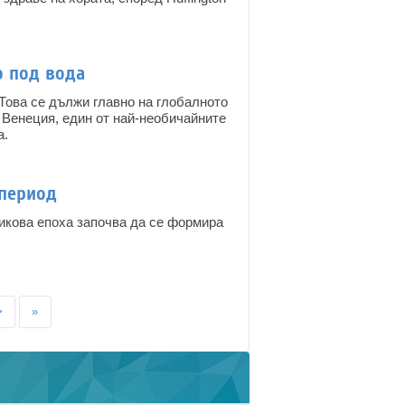
о под вода
 Това се дължи главно на глобалното
 Венеция, един от най-необичайните
а.
 период
икова епоха започва да се формира
>
»