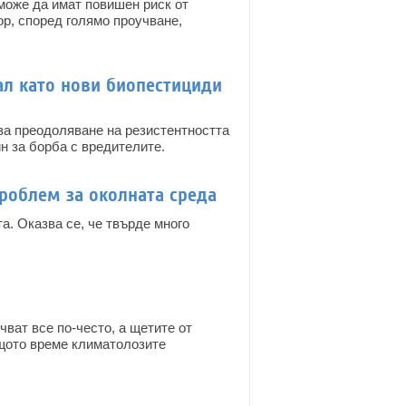
 може да имат повишен риск от
р, според голямо проучване,
ал като нови биопестициди
 за преодоляване на резистентността
н за борба с вредителите.
проблем за околната среда
а. Оказва се, че твърде много
ват все по-често, а щетите от
ъщото време климатолозите