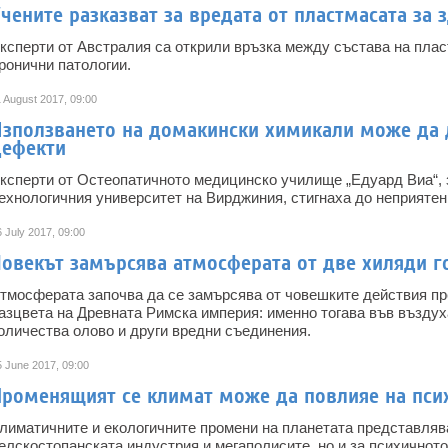
чените разказват за вредата от пластмасата за 
ксперти от Австралия са открили връзка между състава на плас
ронични патологии.
1 August 2017, 09:00
Използването на домакински химикали може да 
дефекти
ксперти от Остеопатичното медицинско училище „Едуард Виа“, 
ехнологичния университет на Вирджиния, стигнаха до неприятен
 July 2017, 09:00
Човекът замърсява атмосферата от две хиляди г
тмосферата започва да се замърсява от човешките действия пре
азцвета на Древната Римска империя: именно тогава във въздух
оличества олово и други вредни съединения.
5 June 2017, 09:00
Променящият се климат може да повлияе на псих
лиматичните и екологичните промени на планетата представлява
елскостопанската индустрия и мегаполисите, но и за психичното 