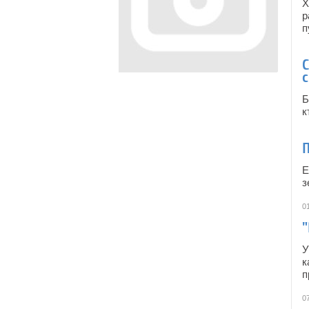
Х
р
п
Б
к
П
Е
з
0
У
к
п
0