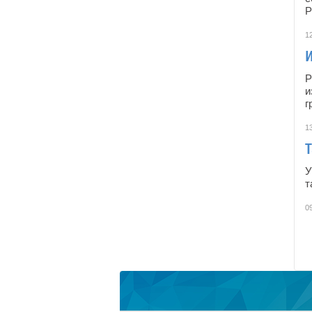
P
12
Р
и
г
1
У
т
0