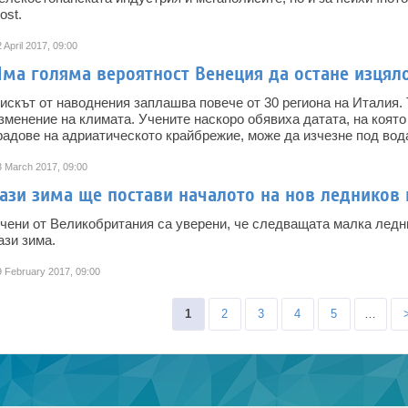
ost.
 April 2017, 09:00
Има голяма вероятност Венеция да остане изцял
искът от наводнения заплашва повече от 30 региона на Италия.
зменение на климата. Учените наскоро обявиха датата, на която
радове на адриатическото крайбрежие, може да изчезне под вод
3 March 2017, 09:00
Тази зима ще постави началото на нов ледников
чени от Великобритания са уверени, че следващата малка ледн
ази зима.
9 February 2017, 09:00
Pages
1
2
3
4
5
…