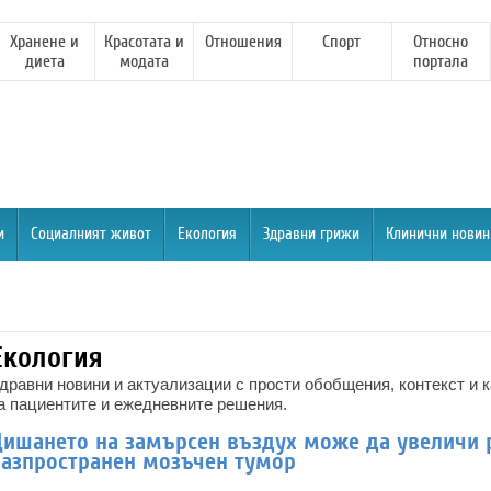
Хранене и
Красотата и
Отношения
Спорт
Относно
диета
модата
портала
и
Социалният живот
Екология
Здравни грижи
Клинични новин
Екология
дравни новини и актуализации с прости обобщения, контекст и 
а пациентите и ежедневните решения.
Дишането на замърсен въздух може да увеличи 
разпространен мозъчен тумор