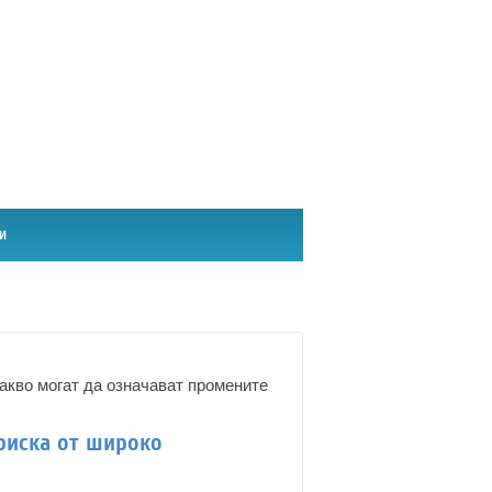
и
какво могат да означават промените
риска от широко