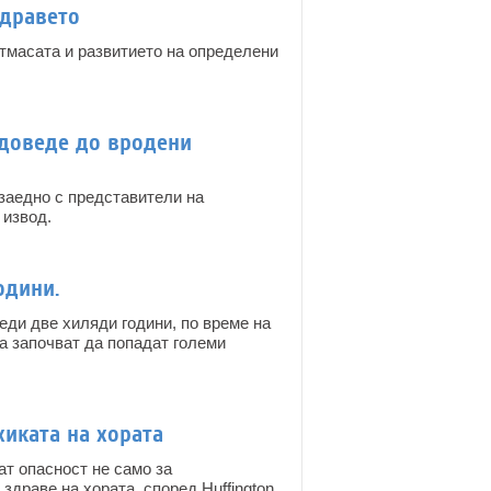
здравето
тмасата и развитието на определени
доведе до вродени
заедно с представители на
 извод.
одини.
ди две хиляди години, по време на
а започват да попадат големи
иката на хората
т опасност не само за
здраве на хората, според Huffington