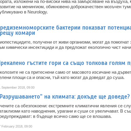
ората, изложени на по-високи нива на замърсяване на въздуха,
азвитие на менингиом, обикновено доброкачествен мозъчен тумо
убликувано в Neurology.
Средиземноморските бактерии показват потенци
срещу комари
иопестицидите, получени от живи организми, могат да помогнат
ъм химически инсектициди и да предложат екологично чист начи
рекалено гъстите гори са също толкова голям 
колозите не са притеснени само от масовото изсичане на дървет
елени площи са и опасни, тъй като могат да доведат до суша.
1 September 2018, 09:00
"Разрушаването" на климата: докъде ще доведе?
чените са обезпокоени: екстремните климатични явления се случ
атаклизми като наводнения, урагани и суши се увеличават. В с
редупреждават: в бъдеще всичко само ще се влошава.
7 February 2018, 09:00