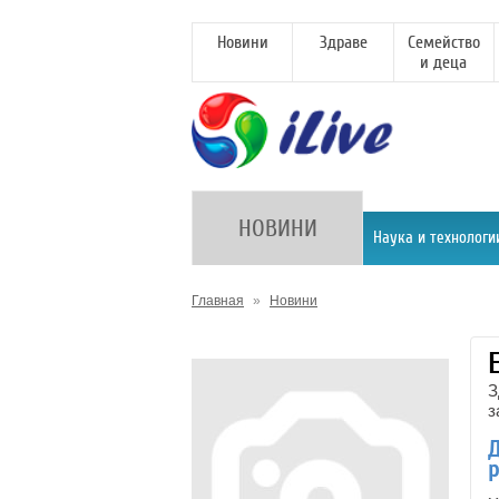
Новини
Здраве
Семейство
и деца
НОВИНИ
Наука и технологи
Главная
»
Новини
З
з