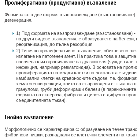
Пролиферативно (продуктивно) възпаление
Формира се в две форми: възпроизвеждане (възстановяване) н
дегенерация.
1) Под формата на възпроизвеждане (възстановяване) -
на други видове възпаления, с образуването на белези,
реорганизация, до пълна резорбция.
2) Типично пролиферативно възпаление, обикновено раз
излагане на патогенен агент. На практика това е защитна
насочена към ограничаване на дразнителя (чуждо тяло, 
инфекция, например ревматоидна). В основата на прол
пролиферацията на млади клетки на локалната съединит
камбиални клетки на кръвоносните съдове, т.е. формира
хематогенни реакции, които са съпроводени с: тъканна 
грануломи, груби деформиращи белези (в паренхимните 
формата на склероза, фиброза и цироза с дифузна про
съединителната тъкан).
Гнойно възпаление
Морфологично се характеризира с: образуване на течен тран
фибринови нишки, разпаднали се клетъчни елементи на кръвт