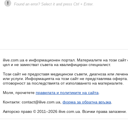
!
Found an error? Select it and press Ctrl + Enter.
ilive.com.ua е информационен портал. Материалите на този сай
цел и не заместват съвета на квалифициран специалист.
Този сайт не предоставя медицински съвети, диагноза или лечени
или услуги. Информацията на този сайт не представлява оферта
отговорност за последствията от използването на материалите.
Моля, прочетете
правилата и политиките на сайта
.
Контакти: contact@ilive.com.ua,
форма за обратна връзка
.
Авторско право © 2011–2026 ilive.com.ua. Всички права запазени.