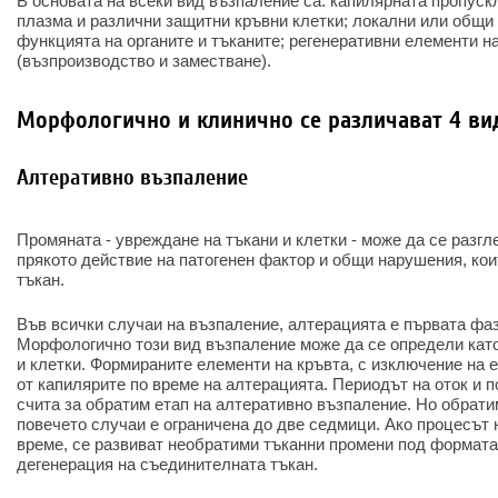
В основата на всеки вид възпаление са: капилярната пропускл
плазма и различни защитни кръвни клетки; локални или общи
функцията на органите и тъканите; регенеративни елементи 
(възпроизводство и заместване).
Морфологично и клинично се различават 4 ви
Алтеративно възпаление
Промяната - увреждане на тъкани и клетки - може да се разгл
прякото действие на патогенен фактор и общи нарушения, кои
тъкан.
Във всички случаи на възпаление, алтерацията е първата фаз
Морфологично този вид възпаление може да се определи като
и клетки. Формираните елементи на кръвта, с изключение на е
от капилярите по време на алтерацията. Периодът на оток и п
счита за обратим етап на алтеративно възпаление. Но обрати
повечето случаи е ограничена до две седмици. Ако процесът 
време, се развиват необратими тъканни промени под формата
дегенерация на съединителната тъкан.