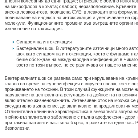
дневни колебания до един градус; втрисане с обилно изпотяв
на микрофлора в кръвта; слабост, неразположение. Кръвните 
висока левкоцитоза, повишена СУЕ; в левкоцитната формула 
повишаване на индекса на интоксикация и увеличаване на фр
молекули. Функционалните промени във вътрешните органи не
изключение на тахикардия.
Синдром на интоксикация
Бактериален шок. В литературните източници много авт
шок като синдром на интоксикация, което е фундамента
беше обсъждан на международна конференция в Чикаго (
взето по този въпрос, не се различава от нашето мнение
Бактериалният шок се развива само при нарушаване на кръвн
главно по време на суперинфекция с вирусен пасаж, което оп
проникването на токсини. В този случай функциите на мозъчн
нарушение на централната регулация на дейността на всички
включително жизненоважните. Интензивен оток на мозъка се 
ексудативно възпаление, до вклиняване на продълговатия мо
Отличителна клинична характеристика е внезапната загуба н
гнойно-възпалително заболяване с пълна арефлексия - дори 
при такива пациенти настъпва бързо, в рамките на един час.
безполезни.