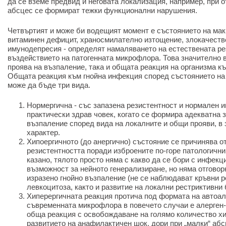
да се вземе предвид и неговата локализация, например, при 
абсцес се формират тежки функционални нарушения.
Четвъртият и може би водещият момент е състоянието на мак
витаминен дефицит, храносмилателно изтощение, злокачестве
имунодепресия - определят намаляването на естествената ре
въздействието на патогенната микрофлора. Това значително 
проява на възпаление, така и общата реакция на организма к
Общата реакция към гнойна инфекция според състоянието на 
може да бъде три вида.
Нормергична - със запазена резистентност и нормален им
практически здрав човек, когато се формира адекватна 
възпаление според вида на локалните и общи прояви, в 
характер.
Хипоергичното (до анергично) състояние се причинява о
резистентността поради изброените по-горе патологичн
казано, тялото просто няма с какво да се бори с инфекц
възможност за нейното генерализиране, но няма отгово
изразено гнойно възпаление (не се наблюдават кръвни 
левкоцитоза, както и развитие на локални рестриктивни 
Хиперергичната реакция протича под формата на автоале
съвременната микрофлора в повечето случаи е алерген-
обща реакция с освобождаване на голямо количество хи
развитието на анафилактичен шок, дори при „малки“ абс