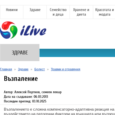
Новини
Здраве
Семейство
Хранене и
Красотата и
и деца
диета
модата
ЗДРАВЕ
Главная
»
Здраве
»
Болест
»
Травми и отравяния
Възпаление
Автор: Алексей Портнов, семеен лекар
Дата на създаване: 06.03.2013
Последен преглед: 03.10.2025
Възпалението е сложна компенсаторно-адаптивна реакция на
въздействието на патогенни фактори на външната или вътре