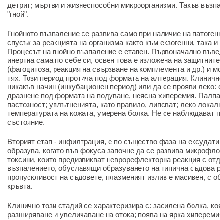
детрит; мъртви и жизнеспособни микроорганизми. Такъв възп
"гной".
Гнойното възпаление се развива само при наличие на патоген
спусък за реакцията на организма както към екзогенни, така 
Процесът на гнойно възпаление е етапен. Първоначално във
инертна сама по себе си, освен това е изложена на защитнит
(фагоцитоза, реакция на свързване на комплемента и др.) и 
тях. Този период протича под формата на алтерация. Клиничн
никакъв начин (инкубационен период) или да се прояви леко:
дразнене под формата на подуване, неясна хиперемия. Палпа
пастозност; уплътненията, като правило, липсват; леко лока
температурата на кожата, умерена болка. Не се наблюдават 
състояние.
Вторият етап - инфилтрация, е по същество фаза на ексудати
образува, когато във фокуса започне да се развива микрофл
токсини, които предизвикват неврорефлекторна реакция с от
възпалението, обуславящи образуването на типична съдова 
пропускливост на съдовете, плазменият излив е масивен, с о
кръвта.
Клинично този стадий се характеризира с: засилена болка, к
разширяване и увеличаване на отока; поява на ярка хипереми