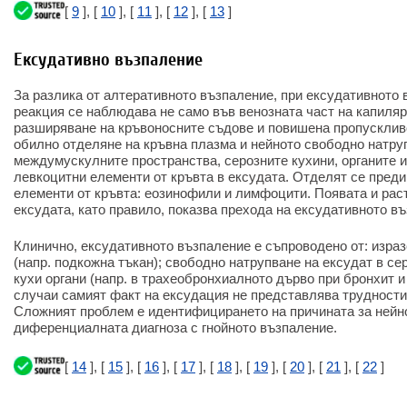
[
9
], [
10
], [
11
], [
12
], [
13
]
Ексудативно възпаление
За разлика от алтеративното възпаление, при ексудативното
реакция се наблюдава не само във венозната част на капиляри
разширяване на кръвоносните съдове и повишена пропускливо
обилно отделяне на кръвна плазма и нейното свободно натру
междумускулните пространства, серозните кухини, органите и 
левкоцитни елементи от кръвта в ексудата. Отделят се пред
елементи от кръвта: еозинофили и лимфоцити. Появата и рас
ексудата, като правило, показва прехода на ексудативното въ
Клинично, ексудативното възпаление е съпроводено от: израз
(напр. подкожна тъкан); свободно натрупване на ексудат в се
кухи органи (напр. в трахеобронхиалното дърво при бронхит и
случаи самият факт на ексудация не представлява трудности
Сложният проблем е идентифицирането на причината за нейно
диференциалната диагноза с гнойното възпаление.
[
14
], [
15
], [
16
], [
17
], [
18
], [
19
], [
20
], [
21
], [
22
]