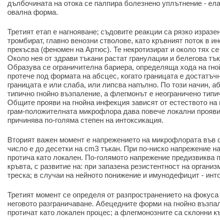
дълбочината на отока се палпира болезнено уплътнение - ела
овална форма.
Третият етап е нагнояване; съдовите реакции са рязко изразе
тромбират, главно венозни стволове, като кръвният поток в и
прекъсва (феномен на Артюс). Те некротизират и около тях се
Около нея от здрави тъкани растат гранулации и белегова тъ
Образува се ограничителна бариера, определяща хода на гно
протече под формата на абсцес, когато границата е достатъчн
границата е или слаба, или липсва напълно. По този начин, а
типично гнойно възпаление, а флегмонът е неограничено типи
Общите прояви на гнойна инфекция зависят от естеството на
грам-положителната микрофлора дава повече локални прояви,
причинява по-голяма степен на интоксикация.
Вторият важен момент е напрежението на микрофлората във ф
число е до десетки на cm3 тъкан. При по-ниско напрежение 
протича като локален. По-голямото напрежение предизвиква 
кръвта, с развитие на: при запазена резистентност на организ
треска; в случаи на нейното понижение и имунодефицит - инт
Третият момент се определя от разпространението на фокуса
неговото разграничаване. Абецедните форми на гнойно възпал
протичат като локален процес; а флегмонозните са склонни к