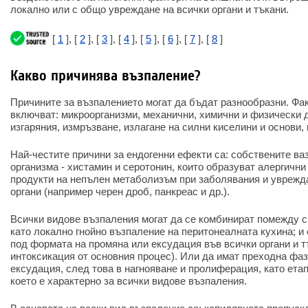
локално или с общо увреждане на всички органи и тъкани.
[
1
], [
2
], [
3
], [
4
], [
5
], [
6
], [
7
], [
8
]
Какво причинява възпаление?
Причините за възпалението могат да бъдат разнообразни. Фа
включват: микроорганизми, механични, химични и физически 
изгаряния, измръзване, излагане на силни киселини и основи, 
Най-честите причини за ендогенни ефекти са: собствените ва
организма - хистамин и серотонин, които образуват алергични
продукти на непълен метаболизъм при заболявания и уврежд
органи (например черен дроб, панкреас и др.).
Всички видове възпаления могат да се комбинират помежду с
като локално гнойно възпаление на перитонеалната кухина; 
под формата на промяна или ексудация във всички органи и тъ
интоксикация от основния процес). Или да имат преходна фаз
ексудация, след това в нагнояване и пролиферация, като етап
което е характерно за всички видове възпаления.