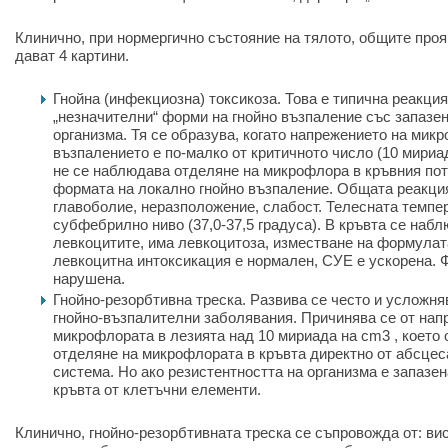
Клинично, при нормергично състояние на тялото, общите проя
дават 4 картини.
Гнойна (инфекциозна) токсикоза. Това е типична реакция
„незначителни“ форми на гнойно възпаление със запазен
организма. Тя се образува, когато напрежението на мик
възпалението е по-малко от критичното число (10 мириа
не се наблюдава отделяне на микрофлора в кръвния пот
формата на локално гнойно възпаление. Общата реакция
главоболие, неразположение, слабост. Телесната темпе
субфебрилно ниво (37,0-37,5 градуса). В кръвта се наб
левкоцитите, има левкоцитоза, изместване на формулат
левкоцитна интоксикация е нормален, СУЕ е ускорена. Ф
нарушена.
Гнойно-резорбтивна треска. Развива се често и усложня
гнойно-възпалителни заболявания. Причинява се от нап
микрофлората в лезията над 10 мириада на cm3
,
което 
отделяне на микрофлората в кръвта директно от абсцес
система. Но ако резистентността на организма е запазен
кръвта от клетъчни елементи.
Клинично, гнойно-резорбтивната треска се съпровожда от: ви