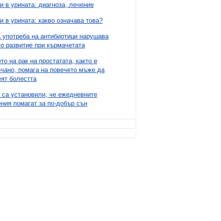
и в урината: диагноза, лечение
и в урината: какво означава това?
 употреба на антибиотици нарушава
о развитие при кърмачетата
то на рак на простатата, както е
чано, помага на повечето мъже да
ят болестта
 са установили, че ежедневните
ния помагат за по-добър сън