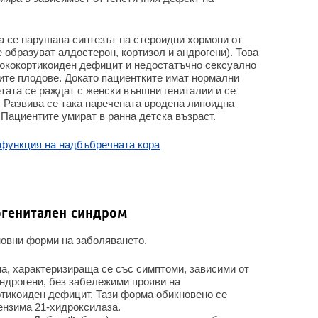
а се нарушава синтезът на стероидни хормони от
е образуват алдостерон, кортизол и андрогени). Това
глюкокортикоиден дефицит и недостатъчно сексуално
те плодове. Докато пациентките имат нормални
тата се раждат с женски външни гениталии и се
Развива се така наречената вродена липоидна
Пациентите умират в ранна детска възраст.
сфункция на надбъбречната кора
огенитален синдром
новни форми на заболяването.
, характеризираща се със симптоми, зависими от
ндрогени, без забележими прояви на
тикоиден дефицит. Тази форма обикновено се
ензима 21-хидроксилаза.