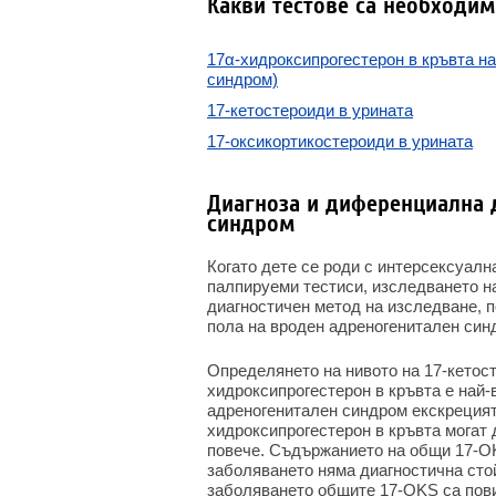
Какви тестове са необходим
17α-хидроксипрогестерон в кръвта на
синдром)
17-кетостероиди в урината
17-оксикортикостероиди в урината
Диагноза и диференциална 
синдром
Когато дете се роди с интерсексуалн
палпируеми тестиси, изследването н
диагностичен метод на изследване, 
пола на вроден адреногенитален син
Определянето на нивото на 17-кетост
хидроксипрогестерон в кръвта е най-
адреногенитален синдром екскрецията
хидроксипрогестерон в кръвта могат 
повече. Съдържанието на общи 17-OK
заболяването няма диагностична сто
заболяването общите 17-OKS са пови