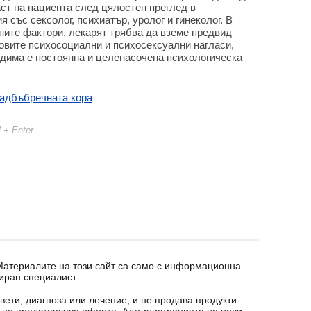
ст на пациента след цялостен преглед в
 със сексолог, психиатър, уролог и гинеколог. В
ите фактори, лекарят трябва да вземе предвид
говите психосоциални и психосексуални нагласи,
одима е постоянна и целенасочена психологическа
надбъбречната кора
l + Enter.
 Материалите на този сайт са само с информационна
иран специалист.
вети, диагноза или лечение, и не продава продукти