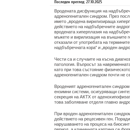
Последен преглед: 27.10.2025
Вродената дисфункция на надбъбречн
адреногенитален синдром. През посл
името „вродена вирилизираща хиперпл
действието на надбъбречните андроге
вродената хиперплазия на надбъбреч
мъжете и вирилизация на външните г
отказали от употребата на терминит
надбъбречната кора“ и „вроден андр
Чести са и случаите на късна диагно
патология. Въпросът за навременната
като при това състояние физическото
адреногенитален синдром почти не се
Вроденият адреногенитален синдром 
ензимни системи, осигуряващи синте
секреция на АКТХ от аденохипофизат
това заболяване отделя главно андро
При вроден адреногенитален синдром 
действието на рецесивен ген. Порад
нарушаването на процеса на биосинт
период, а клиничната картина се фор