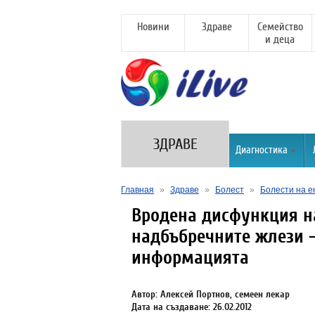
Новини
Здраве
Семейство
и деца
ЗДРАВЕ
Диагностика
Главная
»
Здраве
»
Болест
»
Болести на е
Вродена дисфункция н
надбъбречните жлези -
информацията
Автор: Алексей Портнов, семеен лекар
Дата на създаване: 26.02.2012