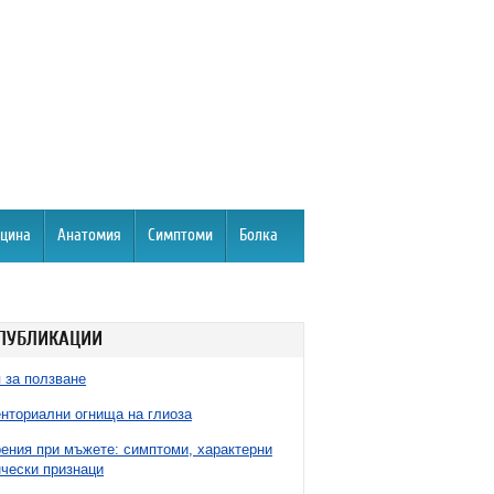
цина
Анатомия
Симптоми
Болка
ПУБЛИКАЦИИ
 за ползване
нториални огнища на глиоза
ния при мъжете: симптоми, характерни
чески признаци