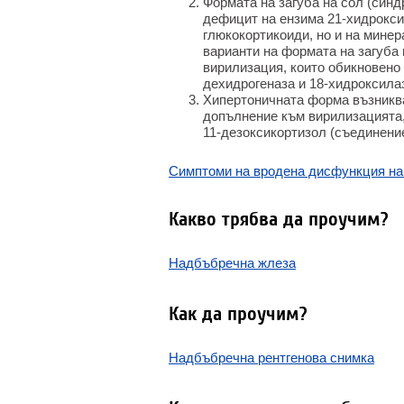
Формата на загуба на сол (син
дефицит на ензима 21-хидрокси
глюкокортикоиди, но и на минер
варианти на формата на загуба 
вирилизация, които обикновено 
дехидрогеназа и 18-хидроксила
Хипертоничната форма възниква
допълнение към вирилизацията,
11-дезоксикортизол (съединение
Симптоми на вродена дисфункция на
Какво трябва да проучим?
Надбъбречна жлеза
Как да проучим?
Надбъбречна рентгенова снимка