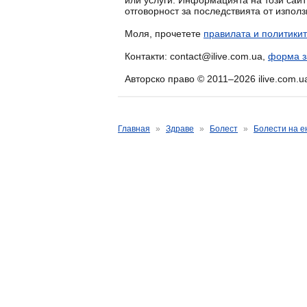
или услуги. Информацията на този сай
отговорност за последствията от изпол
Моля, прочетете
правилата и политикит
Контакти: contact@ilive.com.ua,
форма з
Авторско право © 2011–2026 ilive.com.u
Главная
»
Здраве
»
Болест
»
Болести на е
Хиперплазия на надбъ
Автор: Алексей Портнов, семеен лекар
Дата на създаване: 20.04.2015
Последен преглед: 27.10.2025
Причини
Патогенеза
Симптоми
Форми
Диагностика