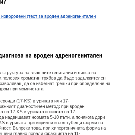
и?
 новородени (тест за вроден адреногенитален
диагноза на вроден адреногенитален
а структура на външните гениталии и липса на
а половия хроматин трябва да бъде задължителен
позволяващ да се избегнат грешки при определяне на
дром при момичетата.
ероиди (17-KS) в урината или 17-
важният диагностичен метод: при вроден
 на 17-KS в урината и нивото на 17-
да надвишават нормата 5-10 пъти, а понякога дори
S в урината при вирилни и сол-губещи форми на
йност. Въпреки това, при хипертоничната форма на
шени главно поради фракцията на 11-