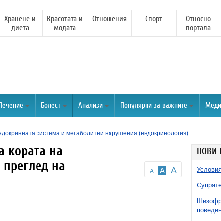
Хранене и
Красотата и
Отношения
Спорт
Относно
диета
модата
портала
Лечение
Болест
Анализи
Популярни за важните
Меди
ндокринната система и метаболитни нарушения (ендокринология)
а кората на
НОВИ 
 преглед на
A
Условия
A
A
Супрате
Шизофре
поведен