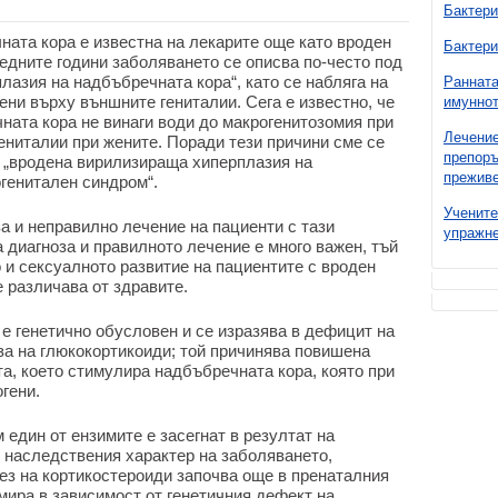
Бактери
ата кора е известна на лекарите още като вроден
Бактери
едните години заболяването се описва по-често под
азия на надбъбречната кора“, като се набляга на
Ранната
ни върху външните гениталии. Сега е известно, че
имуннот
ната кора не винаги води до макрогенитозомия при
Лечение
ениталии при жените. Поради тези причини сме се
препоръ
е „вродена вирилизираща хиперплазия на
преживе
огенитален синдром“.
Учените
за и неправилно лечение на пациенти с тази
упражне
 диагноза и правилното лечение е много важен, тъй
 и сексуалното развитие на пациентите с вроден
 различава от здравите.
е генетично обусловен и се изразява в дефицит на
за на глюкокортикоиди; той причинява повишена
а, което стимулира надбъбречната кора, която при
гени.
един от ензимите е засегнат в резултат на
и наследствения характер на заболяването,
ез на кортикостероиди започва още в пренаталния
мира в зависимост от генетичния дефект на