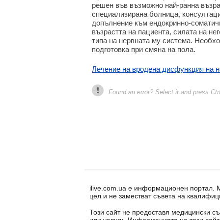
решен във възможно най-ранна възра
специализирана болница, консултация
допълнение към ендокринно-соматичн
възрастта на пациента, силата на не
типа на нервната му система. Необх
подготовка при смяна на пола.
Лечение на вродена дисфункция на 
!
Found an error? Select it and press Ctr
ilive.com.ua е информационен портал.
цел и не заместват съвета на квалифиц
Този сайт не предоставя медицински съ