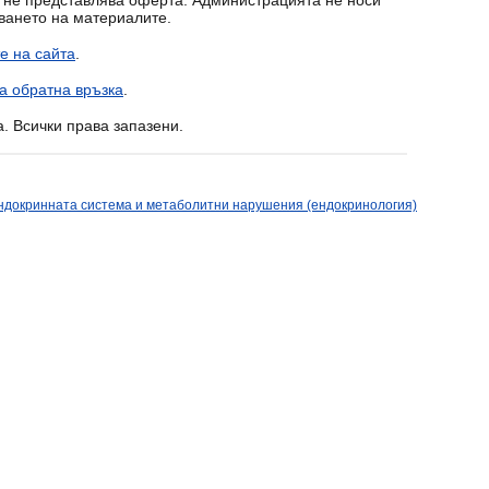
т не представлява оферта. Администрацията не носи
зването на материалите.
е на сайта
.
а обратна връзка
.
a. Всички права запазени.
ндокринната система и метаболитни нарушения (ендокринология)
бречните жлези
A
A
A
Как да проучим?
Какви тестове са необходими?
Диференциална диагноза
Лечение
Към кого да се свържете?