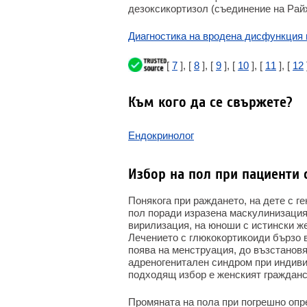
дезоксикортизол (съединение на Райх
Диагностика на вродена дисфункция 
[
7
], [
8
], [
9
], [
10
], [
11
], [
12
Към кого да се свържете?
Ендокринолог
Избор на пол при пациенти
Понякога при раждането, на дете с г
пол поради изразена маскулинизация
вирилизация, на юноши с истински же
Лечението с глюкокортикоиди бързо 
поява на менструация, до възстанов
адреногенитален синдром при индивид
подходящ избор е женският гражданс
Промяната на пола при погрешно опр