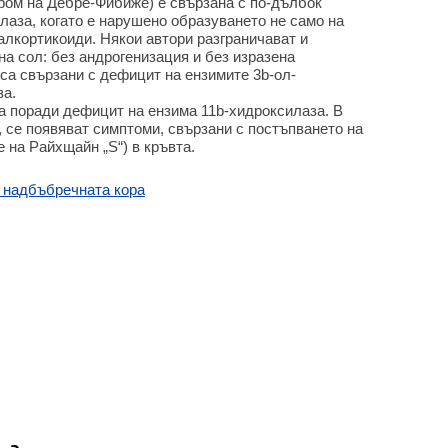
дром на Дебре-Фибиже) е свързана с по-дълбок
лаза, когато е нарушено образуването не само на
алкортикоиди. Някои автори разграничават и
на сол: без андрогенизация и без изразена
са свързани с дефицит на ензимите 3b-ол-
за.
 поради дефицит на ензима 11b-хидроксилаза. В
 се появяват симптоми, свързани с постъпването на
 на Райхщайн „S“) в кръвта.
 надбъбречната кора