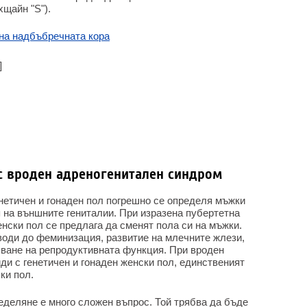
щайн "S").
на надбъбречната кора
]
 с вроден адреногенитален синдром
енетичен и гонаден пол погрешно се определя мъжки
 на външните гениталии. При изразена пубертетна
нски пол се предлага да сменят пола си на мъжки.
води до феминизация, развитие на млечните жлези,
яване на репродуктивната функция. При вроден
и с генетичен и гонаден женски пол, единственият
ки пол.
еделяне е много сложен въпрос. Той трябва да бъде