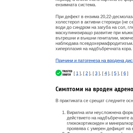
ензимната система.
При дефект в ензима 20,22-десмолаз
холестерол в активни стероиди (не с
води до синдром на загуба на сол, 
маскулинизиращо развитие при мъжки
вътрешни и външни гениталии, момче
наблюдава псевдохермафродитизъм. 
хиперплазия на надбъбречната кора. 
Причини и патогенеза на вродена ди
[
1
], [
2
], [
3
], [
4
], [
5
], [
6
]
Симптоми на вроден адрен
В практиката се срещат следните ос
Вирилна или неусложнена форма
действието на надбъбречните а
глюкокортикоиден и минералкор
проявява с умерен дефицит на 