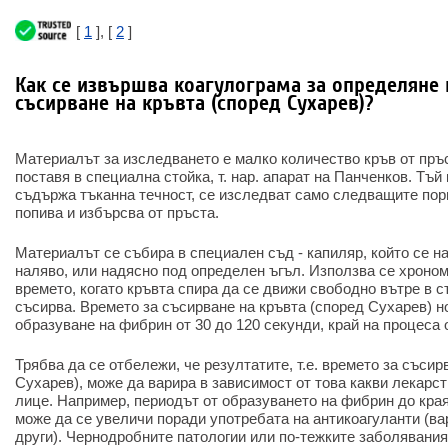
[
1
], [
2
]
Как се извършва коагулограма за определяне 
съсирване на кръвта (според Сухарев)?
Материалът за изследването е малко количество кръв от пръс
поставя в специална стойка, т. нар. апарат на Панченков. Тъй
съдържа тъканна течност, се изследват само следващите порц
попива и избърсва от пръста.
Материалът се събира в специален съд - капиляр, който се н
наляво, или надясно под определен ъгъл. Използва се хроном
времето, когато кръвта спира да се движи свободно вътре в съ
съсирва. Времето за съсирване на кръвта (според Сухарев) н
образуване на фибрин от 30 до 120 секунди, край на процеса о
Трябва да се отбележи, че резултатите, т.е. времето за съсир
Сухарев), може да варира в зависимост от това какви лекарс
лице. Например, периодът от образуването на фибрин до кра
може да се увеличи поради употребата на антикоагуланти (в
други). Чернодробните патологии или по-тежките заболявани