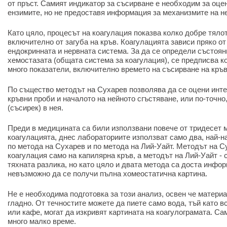
от пръст. Самият индикатор за съсирване е необходим за оце
ензимите, но не предоставя информация за механизмите на н
Като цяло, процесът на коагулация показва колко добре тяло
включително от загуба на кръв. Коагулацията зависи пряко о
ендокринната и нервната система. За да се определи състоян
хемостазата (общата система за коагулация), се предписва к
много показатели, включително времето на съсирване на кръв
По същество методът на Сухарев позволява да се оцени инт
кръвни проби и началото на нейното сгъстяване, или по-точно
(съсирек) в нея.
Преди в медицината са били използвани повече от тридесет 
коагулацията, днес лабораториите използват само два, най-
по метода на Сухарев и по метода на Лий-Уайт. Методът на С
коагулация само на капилярна кръв, а методът на Лий-Уайт - 
тяхната разлика, но като цяло и двата метода са доста инфор
невъзможно да се получи пълна хомеостатична картина.
Не е необходима подготовка за този анализ, освен че материа
гладно. От течностите можете да пиете само вода, тъй като вс
или кафе, могат да изкривят картината на коагулограмата. С
много малко време.