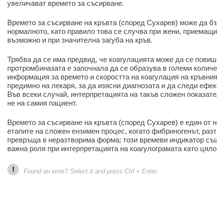
увеличават времето за съсирване.
Времето за съсирване на кръвта (според Сухарев) може да бъ
нормалното, като правило това се случва при жени, приемащи
възможно и при значителна загуба на кръв.
Трябва да се има предвид, че коагулацията може да се повиш
протромбиназата е започнала да се образува в големи количе
информация за времето и скоростта на коагулация на кръвни
предимно на лекаря, за да изясни диагнозата и да следи ефек
Във всеки случай, интерпретацията на такъв сложен показате
не на самия пациент.
Времето за съсирване на кръвта (според Сухарев) е един от 
етапите на сложен ензимен процес, когато фибриногенът, раз
превръща в неразтворима форма; този времеви индикатор съ
важна роля при интерпретацията на коагулограмата като цяло
!
Found an error? Select it and press Ctrl + Enter.