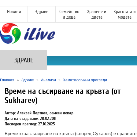
Новини
Здраве
Семейство
Хранене и
Красотата и
и деца
диета
модата
ЗДРАВЕ
Главная
»
Здраве
»
Анализи
»
Хематологични прегледи
Време на съсирване на кръвта (от
Sukharev)
Автор: Алексей Портнов, семеен лекар
Дата на създаване: 28.02.2011
Последен преглед: 27.10.2025
Времето за съсирване на кръвта (според Сухарев) е сравнител