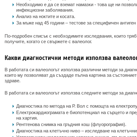
Необходимо е да се вземат намазки - това ще ни позво
инфекциозни заболявания.
Анализ на ноктите и косата.
За мъже над 45 години – тестове за специфичен антиген 
По-подробен списък с необходимите изследвания, които трябв
получите, когато се свържете с валеолог.
Какви диагностични методи използва валеоло
В работата си валеологът използва различни методи за диагн
които му позволяват да създаде пълна картина за състояниет
здраве.
В работата си валеологът използва следните методи за диаг
Диагностика по метода на Р. Вол с помощта на електроп
Електрокардиограмата е биопотенциал на сърцето и пре
на хартия.
Рентгенова снимка на гръдния кош (флуорография).
Диагностика на клетъчно ниво – изследване на клетъчн