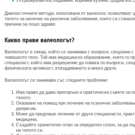
Ултразвукови изследвания: коремна кухина, гръдна кост,
Диагностичните методи, използвани от валеолог, позволяват 
тялото за наличие на различни заболявания, които са станали
причина за лошо здраве.
Какво прави валеологът?
Валеологът е лекар, който се занимава с въпроси, свързани 
човешкото тяло. Той има медицинско образование, което го п
специалист, който има разрешение да помага по въпроси, свъ
физическата активност, втвърдяването и много други.
Валеологът се занимава със следните проблеми:
Има право да дава препоръки и практически съвети за п
тялото.
Оказване на помощ при лечение на психични заболявани
депресия.
Може да предпише лечение от други специалисти, прак
медицина.
Създайте хранителен план за определен сезон, за да п
на тялото си.