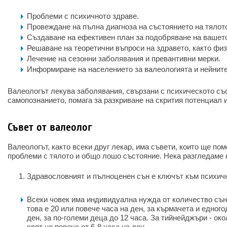
Проблеми с психичното здраве.
Провеждане на пълна диагноза на състоянието на тялот
Създаване на ефективен план за подобряване на вашето
Решаване на теоретични въпроси на здравето, както физ
Лечение на сезонни заболявания и превантивни мерки.
Информиране на населението за валеологията и нейнит
Валеологът лекува заболявания, свързани с психическото съ
самопознанието, помага за разкриване на скрития потенциал и
Съвет от валеолог
Валеологът, както всеки друг лекар, има съвети, които ще по
проблеми с тялото и общо лошо състояние. Нека разгледаме н
Здравословният и пълноценен сън е ключът към психичн
Всеки човек има индивидуална нужда от количество сън
това е 20 или повече часа на ден, за кърмачета и едного
ден, за по-големи деца до 12 часа. За тийнейджъри - око
спят не повече от 6-8 часа на ден.