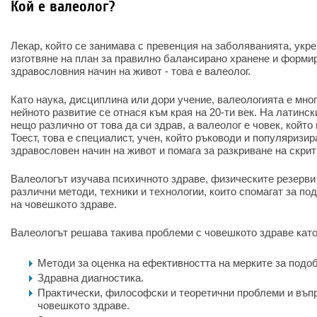
Кой е валеолог?
Лекар, който се занимава с превенция на заболяванията, укр
изготвяне на план за правилно балансирано хранене и формир
здравословния начин на живот - това е валеолог.
Като наука, дисциплина или дори учение, валеологията е мно
нейното развитие се отнася към края на 20-ти век. На латинс
нещо различно от това да си здрав, а валеолог е човек, който
Тоест, това е специалист, учен, който ръководи и популяризи
здравословен начин на живот и помага за разкриване на скрит
Валеологът изучава психичното здраве, физическите резерви 
различни методи, техники и технологии, които спомагат за п
на човешкото здраве.
Валеологът решава такива проблеми с човешкото здраве като
Методи за оценка на ефективността на мерките за подоб
Здравна диагностика.
Практически, философски и теоретични проблеми и въпр
човешкото здраве.