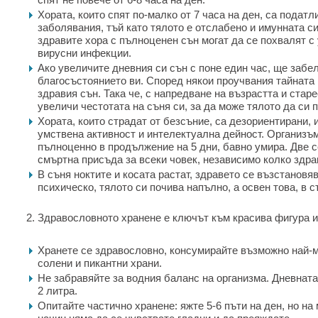
Хората, които спят по-малко от 7 часа на ден, са податл
заболявания, тъй като тялото е отслабено и имунната с
здравите хора с пълноценен сън могат да се похвалят с
вирусни инфекции.
Ако увеличите дневния си сън с поне един час, ще забе
благосъстоянието ви. Според някои проучвания тайната 
здравия сън. Така че, с напредване на възрастта и старе
увеличи честотата на съня си, за да може тялото да си 
Хората, които страдат от безсъние, са дезориентирани,
умствена активност и интелектуална дейност. Организъм
пълноценно в продължение на 5 дни, бавно умира. Две 
смъртна присъда за всеки човек, независимо колко здра
В съня ноктите и косата растат, здравето се възстановяв
психическо, тялото си почива напълно, а освен това, в 
Здравословното хранене е ключът към красива фигура и
Хранете се здравословно, консумирайте възможно най-м
солени и пикантни храни.
Не забравяйте за водния баланс на организма. Дневната
2 литра.
Опитайте частично хранене: яжте 5-6 пъти на ден, но на