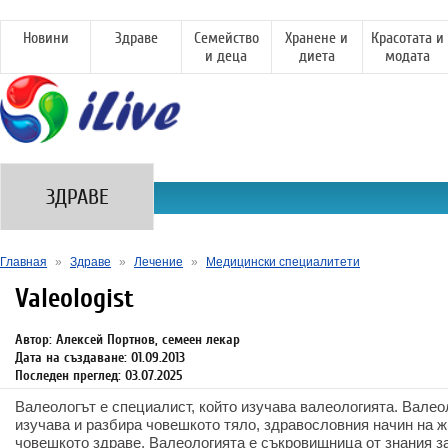
Новини
Здраве
Семейство
Хранене и
Красотата и
и деца
диета
модата
ЗДРАВЕ
Главная
»
Здраве
»
Лечение
»
Медицински специалитети
Valeologist
Автор: Алексей Портнов, семеен лекар
Дата на създаване: 01.09.2013
Последен преглед: 03.07.2025
Валеологът е специалист, който изучава валеологията. Валеол
изучава и разбира човешкото тяло, здравословния начин на ж
човешкото здраве. Валеологията е съкровищница от знания з