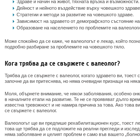
Здраве и начин на живот, тяхната връзка и възможности.
Дейност и нейното въздействие върху човешкото здраве 
Стратегии и методи за развитие на човешкото здраве.
Зависимост на здравето от демографското състояние на
Образоване на населението по проблемите на валеологи
Може спокойно да се каже, че валеологът е лекар, който позн
подробно разбиране за проблемите на човешкото тяло.
Кога трябва да се свържете с валеолог?
Трябва да се свържете с валеолог, когато здравето ви, тоест 
започне да ви притеснява, но няма очевидни признаци на няк
Моля, обърнете внимание, че някои заболявания, особено онк
в началните етапи на развитие. Те не се проявяват дълго врем
известна тревожност и не намира причина за това. Ако това ви
се свържете с валеолог.
Валеологът ще ви предпише рехабилитационен курс, тоест ле
това ще трябва да се подложите на реални прегледи и изследв
няма заболяване и целият проблем е само във вашето „болно