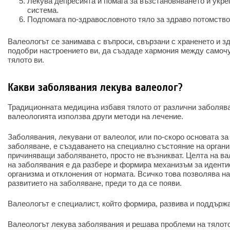
Лекува депресията и помага за възстановяването и укре
система.
Подпомага по-здравословното тяло за здраво потомство
Валеологът се занимава с въпроси, свързани с храненето и зд
подобри настроението ви, да създаде хармония между самочу
тялото ви.
Какви заболявания лекува валеолог?
Традиционната медицина избавя тялото от различни заболяван
валеологията използва други методи на лечение.
Заболявания, лекувани от валеолог, или по-скоро основата за
заболяване, е създаването на специално състояние на органи
причиняващи заболяването, просто не възникват. Целта на ва
на заболявания е да разбере и формира механизъм за идент
организма и отклонения от нормата. Всичко това позволява н
развитието на заболяване, преди то да се появи.
Валеологът е специалист, който формира, развива и поддърж
Валеологът лекува заболявания и решава проблеми на тялото