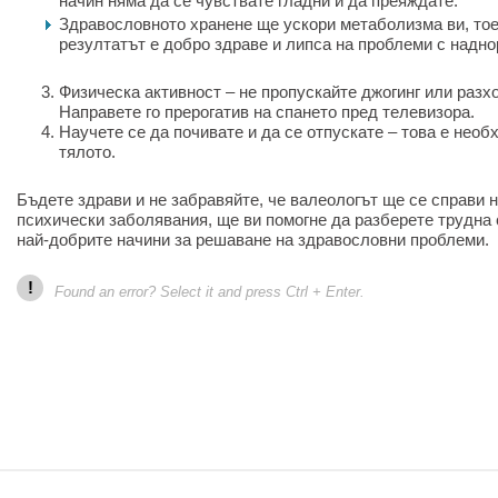
начин няма да се чувствате гладни и да преяждате.
Здравословното хранене ще ускори метаболизма ви, тое
резултатът е добро здраве и липса на проблеми с надно
Физическа активност – не пропускайте джогинг или разх
Направете го прерогатив на спането пред телевизора.
Научете се да почивате и да се отпускате – това е необ
тялото.
Бъдете здрави и не забравяйте, че валеологът ще се справи н
психически заболявания, ще ви помогне да разберете трудна 
най-добрите начини за решаване на здравословни проблеми.
!
Found an error? Select it and press Ctrl + Enter.