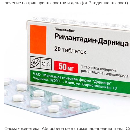
лечение на грип при възрастни и деца (от 7-годишна възраст).
Фармакокинетика. Абсорбира се в стомашно-чревния тракт. С