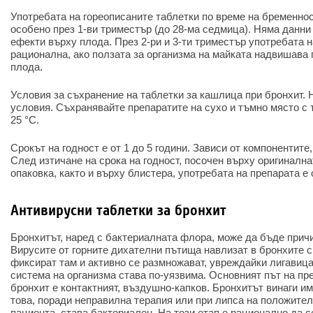
Употребата на гореописаните таблетки по време на бременнос
особено през 1-ви триместър (до 28-ма седмица). Няма данни
ефекти върху плода. През 2-ри и 3-ти триместър употребата н
рационална, ако ползата за организма на майката надвишава
плода.
Условия за съхранение на таблетки за кашлица при бронхит. 
условия. Съхранявайте препаратите на сухо и тъмно място с 
25 °C.
Срокът на годност е от 1 до 5 години. Зависи от компонентите
След изтичане на срока на годност, посочен върху оригиналн
опаковка, както и върху блистера, употребата на препарата е 
Антивирусни таблетки за бронхит
Бронхитът, наред с бактериалната флора, може да бъде причи
Вирусите от горните дихателни пътища навлизат в бронхите с
фиксират там и активно се размножават, увреждайки лигавиц
система на организма става по-уязвима. Основният път на пр
бронхит е контактният, въздушно-капков. Бронхитът винаги и
това, поради неправилна терапия или при липса на положител
пациента, става бактериален. На този етап е рационално да 