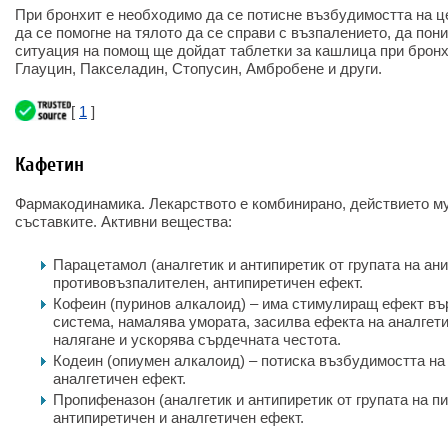
При бронхит е необходимо да се потисне възбудимостта на це
да се помогне на тялото да се справи с възпалението, да пон
ситуация на помощ ще дойдат таблетки за кашлица при бронх
Глауцин, Пакселадин, Стопусин, Амбробене и други.
[
1
]
Кафетин
Фармакодинамика. Лекарството е комбинирано, действието му
съставките. Активни вещества:
Парацетамол (аналгетик и антипиретик от групата на ан
противовъзпалителен, антипиретичен ефект.
Кофеин (пуринов алкалоид) – има стимулиращ ефект въ
система, намалява умората, засилва ефекта на аналгет
налягане и ускорява сърдечната честота.
Кодеин (опиумен алкалоид) – потиска възбудимостта на
аналгетичен ефект.
Пропифеназон (аналгетик и антипиретик от групата на п
антипиретичен и аналгетичен ефект.