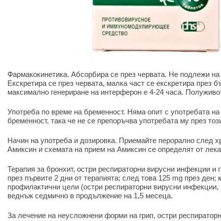
Фармакокинетика. Абсорбира се през червата. Не подлежи н
Екскретира се през червата, малка част се екскретира през 
максимално генериране на интерферон е 4-24 часа. Полуживот
Употреба по време на бременност. Няма опит с употребата на
бременност, така че не се препоръчва употребата му през тоз
Начин на употреба и дозировка. Приемайте перорално след хр
Амиксин и схемата на прием на Амиксин се определят от лека
Терапия за бронхит, остри респираторни вирусни инфекции и г
през първите 2 дни от терапията; след това 125 mg през ден; к
профилактични цели (остри респираторни вирусни инфекции, г
веднъж седмично в продължение на 1,5 месеца.
За лечение на неусложнени форми на грип, остри респиратор