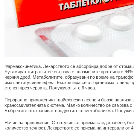
Фармакокинетика. Лекарството се абсорбира добре от стомаш
Бутамират цитратът се свързва с плазмените протеини с 94%
черния дроб. Метаболитите, образувани по време на трансфо
имат антитусивен ефект. Екскретира се от организма главно ч
степен през червата. Полуживотът е 6 часа.
Перорално приложеният гвайфенезин лесно и бързо навлиза в
храносмилателната система. Малко количество се свързва с 
Бъбреците отстраняват продуктите от метаболизма. Полуживо
Начин на приложение. Стоптузин се приема след хранене, без
количество течност. Лекарството се приема на интервали от 4