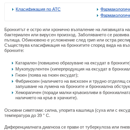
Класификация по ATC
Фармакологичн
Фармакологич
Бронхитът е остро или хронично възпаление на лигавицата н
бактериален или вирусен произход. Заболяването се развива
пътища. Обикновено е усложнение след грип или остра респи
Съществува класификация на бронхитите според вида на въз
бронхите:
Катарален (повишено образуване на ексудат в бронхите)
Мукопурулентен (хиперпродукция на ексудат в бронхиал
Гноен (поява на гноен ексудат);
Фибринозен (наличието на вискозен и трудно отделящ се
запушване на лумена на бронхите и бронхиална обструк
Хеморагичен (поради малки кръвоизливи в бронхиалнат
наличието на кръв в храчките).
Основни симптоми: силна, упорита кашлица (суха или с ексу
температура до 39
°
C.
Диференциалната диагноза се прави от туберкулоза или пнев