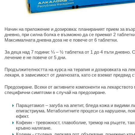
Начин на приложение и дозировка: планираният прием за възра
дневно, при силна болка е възможно да се приемат 2 таблетк
Максималната дневна доза не е повече от 6 таблетки.
За деца над 7 години: ¼ – ½ таблетка от 1 до 4 пъти дневно. 
лечение е не повече от 5 дни.
Продължителността на курса на терапия и дозировката на лек
лекаря, в зависимост от диагнозата, като се вземат предвид 
Предозиране. Всеки от активните компоненти на лекарството
специфични симптоми в случай на предозиране.
Парацетамол – загуба на апетит, бледа кожа и видими л
епигастриума. Метаболитните процеси са нарушени, поя
ефект.
Кофеин - тревожност, главоболие, тремор на ръцете, та
кръвно налягане.
Кодеин - студена, лепкава пот, объркване, понижено кръ