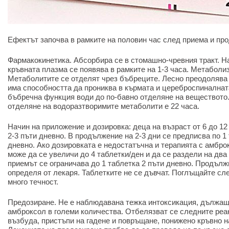
Ефектът започва в рамките на половин час след приема и про
Фармакокинетика. Абсорбира се в стомашно-чревния тракт. Н
кръвната плазма се появява в рамките на 1-3 часа. Метаболиз
Метаболитите се отделят чрез бъбреците. Лесно преодолява
има способността да прониква в кърмата и цереброспиналнат
бъбречна функция води до по-бавно отделяне на веществото
отделяне на водоразтворимите метаболити е 22 часа.
Начин на приложение и дозировка: деца на възраст от 6 до 12 
2-3 пъти дневно. В продължение на 2-3 дни се предписва по 1 
дневно. Ако дозировката е недостатъчна и терапията с амбро
може да се увеличи до 4 таблетки/ден и да се раздели на два
приемът се ограничава до 1 таблетка 2 пъти дневно. Продълж
определя от лекаря. Таблетките не се дъвчат. Поглъщайте сл
много течност.
Предозиране. Не е наблюдавана тежка интоксикация, дължаща
амброксол в големи количества. Отбелязват се следните реа
възбуда, пристъпи на гадене и повръщане, понижено кръвно н