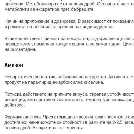
протеини. Метаболизира се от черния дроб. Основната част 
метаболити се екскретира през бъбреците.
Начин на приложение и дозировка. В зависимост от показания
и режимът на лечение се предписват индивидуално.
Взаимодействие. Приемът на лекарства, съдържащи ацетилс
парацетамол, намалява концентрацията на римантадин. Циме
на римантадин.
Амизон
Ненаркотичен аналгетик, антивирусно лекарство. Активната съ
продукт на пара-пиридинкарбоксилна киселина.
Потиска действието на грипните вируси. Укрепва устойчивост
инфекции, има противовъзпалително, температуропонижаващ
действие.
Фармакокинетика. Чрез стомашно-чревния тракт навлиза в си
достигайки най-високите си стойности в рамките на 2-2,5 час
черния дроб. Екскретира се с урината.