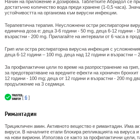
Начин на приложение и дозировка. Таблетките Абридол се пр
достатъчно количество вода преди хранене (1-0,5 часа). Зна
устойчивостта на организма към вирусни инфекции.
Терапевтична терапия. Неусложнени остри респираторни виру
единична доза е: деца 3-6 години - 50 mg, деца 6-12 години - 
възрастни - 200 mg. Прилагайте на интервали от 6 часа в про
Грип или остра респираторна вирусна инфекция с усложнения.
деца 6-12 години – 100 mg, деца над 12 години и възрастни – 
За профилактични цели по време на разпространение на грип,
за предотвратяване на вредните ефекти на хроничен бронхит - 
12 години - 100 mg; деца от 12 години и възрастни - 200 mg д
продължение на 3 седмици.
[
6
]
Римантадин
Трицикличен амин. Активното вещество е римантадин. Има ак
вируси. В началните етапи блокира репликацията на вируса и
на нови вириони. Използва се както за профилактични цели, т