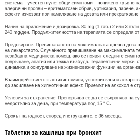
система – учестен пулс; общи симптоми – понижено кръвно на
алергични прояви – еритематозен обрив, уртикария, парене, 
ефекти изчезват при намаляване на дозата или прекратяване 
Начин на приложение и дозировка. 80 mg (1 таб.) 2 или 3 път
240 mg/ден. Продължителността на терапията се определя от
Предозиране. Превишаването на максималната дневна доза 
на лекарството. Случайното превишаване на максималната т
незабавна медицинска помощ, ако се появят следните симптом
повръщане, апатия или тежка възбуда. Терапевтични мерки: 
динамика и осигуряване на жизненоважни функции на организ
Взаимодействието с антихистамини, успокоителни и лекарств
до засилване на хипнотичния ефект. Приемът на алкохол е ст
Условия за съхранение: Препоръчва се да се съхранява на су
недостъпно за деца, при температура под 15
°
C.
Срокът на годност, според инструкциите, е 36 месеца.
Таблетки за кашлица при бронхит