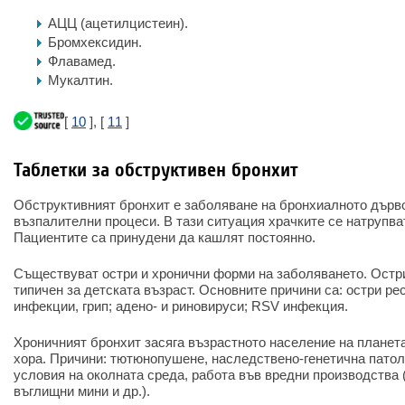
АЦЦ (ацетилцистеин).
Бромхексидин.
Флавамед.
Мукалтин.
[
10
], [
11
]
Таблетки за обструктивен бронхит
Обструктивният бронхит е заболяване на бронхиалното дърво
възпалителни процеси. В тази ситуация храчките се натрупват
Пациентите са принудени да кашлят постоянно.
Съществуват остри и хронични форми на заболяването. Остр
типичен за детската възраст. Основните причини са: остри р
инфекции, грип; адено- и риновируси; RSV инфекция.
Хроничният бронхит засяга възрастното население на планета
хора. Причини: тютюнопушене, наследствено-генетична патол
условия на околната среда, работа във вредни производства
въглищни мини и др.).