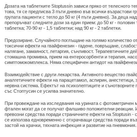
Дозата на таблетките Stoptussin зависи пряко от телесното те
това, тя се предписва 3 пъти дневно във всички възрастови г
групата пациенти с тегло до 50 кг (4 пъти дневно). За деца на
препоръчват следните дози за един прием: до 50 кг - половин т
таблетка; 70-90 кг - 1,5 таблетки; над 90 кг - 2 таблетки.
Предозиране. Случайното поглъщане на голямо количество от
токсични ефекти на гвайфенезин - гадене, повръщане, слабос
налягане, замаяност, летаргия, сънливост. Терапевтичните де
стомашна промивка, прием на ентеросорбенти и терапия, нас
симптомокомплекса. Няма специфичен антидот на гвайфенез
Взаимодействие с други лекарства. Активното вещество гвай
аналгетичните ефекти на парацетамол, аспирин, анестетици,
нервна система. Ефектът на психолептиците и сънотворните
със Стоптусин се усилва значително.
При провеждане на изследвания на урината с фотометричен м
фтален могат да се получат фалшиво положителни реакции. 
превозни средства поради страничните ефекти на Stoptusin - 
се използва едновременно с отхрачващи средства поради въ
застой на храчки, тяхната инфекция и развитие на пневмония.