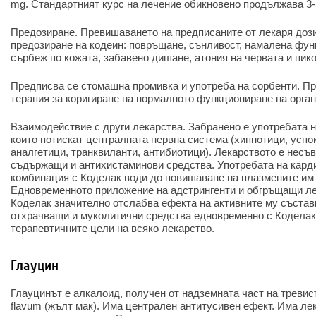
mg. Стандартният курс на лечение обикновено продължава 3-
Предозиране. Превишаването на предписаните от лекаря дози
предозиране на кодеин: повръщане, сънливост, намалена фун
сърбеж по кожата, забавено дишане, атония на червата и пик
Предписва се стомашна промивка и употреба на сорбенти. П
терапия за коригиране на нормалното функциониране на орган
Взаимодействие с други лекарства. Забранено е употребата н
които потискат централната нервна система (хипнотици, успо
аналгетици, транквиланти, антибиотици). Лекарството е несъ
съдържащи и антихистаминови средства. Употребата на кард
комбинация с Коделак води до повишаване на плазмените им
Едновременното приложение на адстрингенти и обгръщащи ле
Коделак значително отслабва ефекта на активните му състав
отхрачващи и муколитични средства едновременно с Коделак
терапевтичните цели на всяко лекарство.
Глауцин
Глауцинът е алкалоид, получен от надземната част на тревис
flavum (жълт мак). Има централен антитусивен ефект. Има ле