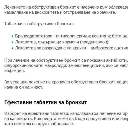
Лечението на обструктивен бронхит е насочено към облекчав
намаляване на вискозитета и отстраняване на храчките.
Таблетки за обструктивен бронхит:
Бронходилататори - антихолинергици; ксантини; бета-ад
Лекарства, съдържащи хормони (преднизолон);
Лекарства за разреждане на храчки – амброксол; ацети
При лечение на обструктивен бронхит са показани антибиотиц
флуорохинолоните; макролиди; аминопеницилини, ако се наб
инфекция.
За успешно лечение на хроничен обструктивен бронхит, паци
начина си на живот.
Ефективни таблетки за бронхит
Изборът на ефективни таблетки, използвани за лечение на бро
на кашлицата. Кашлицата може да бъде продуктивна или неп
като симптом на друго заболяване.