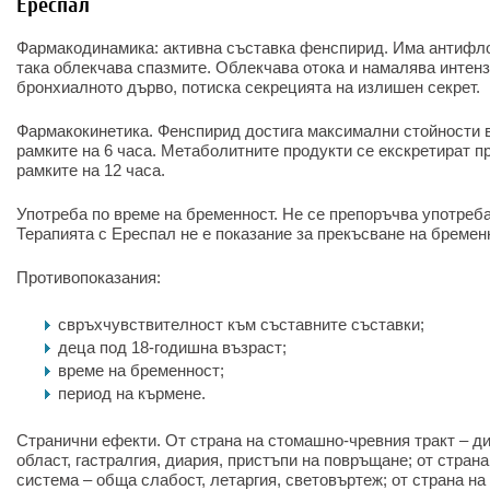
Ереспал
Фармакодинамика: активна съставка фенспирид. Има антифло
така облекчава спазмите. Облекчава отока и намалява интенз
бронхиалното дърво, потиска секрецията на излишен секрет.
Фармакокинетика. Фенспирид достига максимални стойности в
рамките на 6 часа. Метаболитните продукти се екскретират п
рамките на 12 часа.
Употреба по време на бременност. Не се препоръчва употреба
Терапията с Ереспал не е показание за прекъсване на бремен
Противопоказания:
свръхчувствителност към съставните съставки;
деца под 18-годишна възраст;
време на бременност;
период на кърмене.
Странични ефекти. От страна на стомашно-чревния тракт – д
област, гастралгия, диария, пристъпи на повръщане; от стран
система – обща слабост, летаргия, световъртеж; от страна н