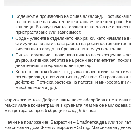
Кодеинът е производно на опиев алкалоид. Противокаш
на потискане на дихателните и кашличните центрове. Б
кашлица. В допустимата терапевтична доза не е опасен,
пристрастяване или зависимост.
Сода - улеснява отделянето на храчки, като намалява в
стимулира по-активната работа на ресничестия епител 
киселинната среда на бронхиалната слуз в алкална.
Билка термопсис – повишава нивото на секреция на жле
дърво, активира работата на ресничестия епител, покр
дихателния и повръщателния център.
Корен от женско биле – съдържа флавоноиди, които има
регенериращо, спазмолитично действие. Отхрачващо и
действие. Потиска растежа на патогенни микроорганизм
микобактерии и др.).
Фармакокинетика. Добре и напълно се абсорбира от стомашно
Максимална концентрация в кръвната плазма се наблюдава с
Екскретира се през бъбреците след 6-9 часа.
Начин на приложение. Възрастни – 1 таблетка два или три пъ
максимална доза 3-метилморфин – 50 mg. Максимална дневна