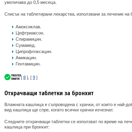
увеличава до 0,5 месеца.
Списък на таблетирани лекарства, използвани за лечение на 
Амоксиклав.
Цефтриаксон.
Спирамицин.
Сумамед.
Ципрофлоксацин.
Амикацин.
Гентамицин.
[
8
], [
9
]
Отхрачващи таблетки за бронхит
Влажната кашлица е съпроводена с храчки, от които е най-доб
вид кашлица ще спре, когато всички храчки изчезнат.
Следните отхрачващи таблетки се използват по време на леч
кашлица при бронхит: