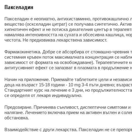
Пакселадин
Пакселадин е неопиатно, антихистаминно, противокашлично л
вещество (оскселадин цитрат) се получава синтетично. Акти
хипнотичен ефект и не потиска дихателния център в терапев
намалява интензивността на сухата и обсесивна кашлица, н
честота. Не предизвиква лекарствена зависимост.
Фармакокинетика. Добре се абсорбира от стомашно-чревния тр
системния кръвен поток максималната концентрация се наблю
зависимост от формата на освобождаване). Терапевтичните к
антитусивният ефект се запазват в плазмата в продължение н
Начин на приложение. Приемайте таблетките цели и независим
деца на възраст 15-18 години - 10 mg 3-4 пъти дневно; възраст
Стандартният курс на лечение е 3 дни, но продължителността
се определя от лекаря индивидуално.
Предозиране. Причинява сънливост, диспептични симптоми и 
налягане. Лечението включва прием на активен въглен и соле
обстановка.
Взаимодействие с други лекарства. Пакселадин не се препор