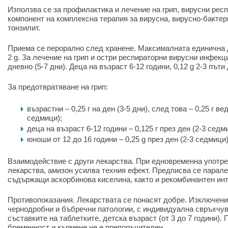
Използва се за профилактика и лечение на грип, вирусни рес
компонент на комплексна терапия за вирусна, вирусно-бакте
тонзилит.
Приема се перорално след хранене. Максималната единична до
2 g. За лечение на грип и остри респираторни вирусни инфекции
дневно (5-7 дни). Деца на възраст 6-12 години, 0,12 g 2-3 пъти 
За предотвратяване на грип:
възрастни – 0,25 г на ден (3-5 дни), след това – 0,25 г ве
седмици);
деца на възраст 6-12 години – 0,125 г през ден (2-3 седм
юноши от 12 до 16 години – 0,25 g през ден (2-3 седмици)
Взаимодействие с други лекарства. При едновременна употр
лекарства, амизон усилва техния ефект. Предписва се парале
съдържащи аскорбинова киселина, както и рекомбинантен ин
Противопоказания. Лекарствата се понасят добре. Изключени
чернодробни и бъбречни патологии, с индивидуална свръхчу
съставките на таблетките, детска възраст (от 3 до 7 години).
бременност и кърмене не е препоръчителен.