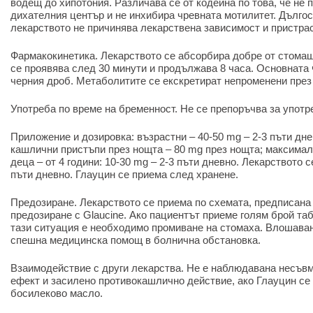
водещ до хипотония. Различава се от кодеина по това, че не 
дихателния център и не инхибира чревната мотилитет. Дълго
лекарството не причинява лекарствена зависимост и пристра
Фармакокинетика. Лекарството се абсорбира добре от стомаш
се проявява след 30 минути и продължава 8 часа. Основната 
черния дроб. Метаболитите се екскретират непроменени през
Употреба по време на бременност. Не се препоръчва за употр
Приложение и дозировка: възрастни – 40-50 mg – 2-3 пъти дне
кашлични пристъпи през нощта – 80 mg през нощта; максимал
деца – от 4 години: 10-30 mg – 2-3 пъти дневно. Лекарството 
пъти дневно. Глауцин се приема след хранене.
Предозиране. Лекарството се приема по схемата, предписана 
предозиране с Glaucine. Ако пациентът приеме голям брой таб
тази ситуация е необходимо промиване на стомаха. Влошаван
спешна медицинска помощ в болнична обстановка.
Взаимодействие с други лекарства. Не е наблюдавана несъв
ефект и засилено противокашлично действие, ако Глауцин се
босилеково масло.