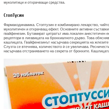
муколитици и отхрачващи средства.
СтопТусин
Фармакодинамика. Стоптузин е комбинирано лекарство, чийт
муколитичен и отхрачващ ефект. Основните активни съставки
гвайфенезин. Бутамират цитратът има локален анестетичен 
рецептори в лигавицата на бронхиалното дърво. Това обясняв
кашлицата. Гвайфенезинът насърчава секрецията на жлезите
Слузта се втечнява, количеството ѝ се увеличава. Ресничест
насърчава отстраняването на секрета от бронхите. Кашлицата