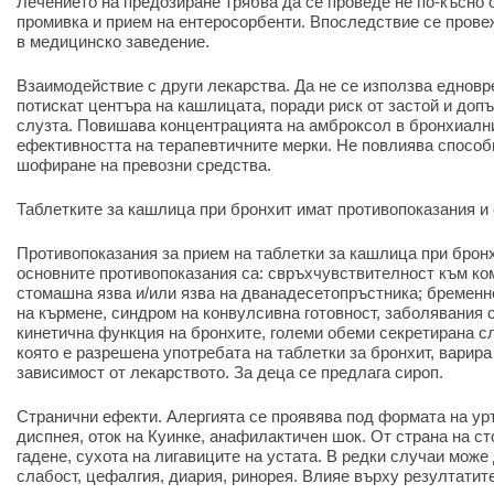
Лечението на предозиране трябва да се проведе не по-късно 
промивка и прием на ентеросорбенти. Впоследствие се пров
в медицинско заведение.
Взаимодействие с други лекарства. Да не се използва едновр
потискат центъра на кашлицата, поради риск от застой и до
слузта. Повишава концентрацията на амброксол в бронхиалн
ефективността на терапевтичните мерки. Не повлиява способ
шофиране на превозни средства.
Таблетките за кашлица при бронхит имат противопоказания и
Противопоказания за прием на таблетки за кашлица при бронх
основните противопоказания са: свръхчувствителност към ко
стомашна язва и/или язва на дванадесетопръстника; бременн
на кърмене, синдром на конвулсивна готовност, заболявания 
кинетична функция на бронхите, големи обеми секретирана сл
която е разрешена употребата на таблетки за бронхит, варира 
зависимост от лекарството. За деца се предлага сироп.
Странични ефекти. Алергията се проявява под формата на урт
диспнея, оток на Куинке, анафилактичен шок. От страна на с
гадене, сухота на лигавиците на устата. В редки случаи може 
слабост, цефалгия, диария, ринорея. Влияе върху резултатите