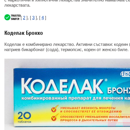
лекарствата.
[
2
], [
3
], [
4
]
Коделак Бронхо
Коделак е комбинирано лекарство. Активни съставки: кодеин 
натриев бикарбонат (сода), термопсис, корен от женско биле.