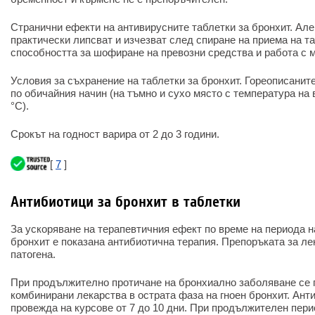
Странични ефекти на антивирусните таблетки за бронхит. Але
практически липсват и изчезват след спиране на приема на та
способността за шофиране на превозни средства и работа с 
Условия за съхранение на таблетки за бронхит. Гореописанит
по обичайния начин (на тъмно и сухо място с температура на 
°C).
Срокът на годност варира от 2 до 3 години.
[
7
]
Антибиотици за бронхит в таблетки
За ускоряване на терапевтичния ефект по време на периода н
бронхит е показана антибиотична терапия. Препоръката за ле
патогена.
При продължително протичане на бронхиално заболяване се 
комбинирани лекарства в острата фаза на гноен бронхит. Ант
провежда на курсове от 7 до 10 дни. При продължителен пери