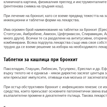
клиничната картина, физикалния преглед и инструменталните
(рентгенова снимка на гръдния кош).
При лечение на бронхит, като се вземе предвид тежестта на з
инжекционни и таблетни форми на лекарства.
Има огромен брой наименования на таблетки за бронхит (Ере
Стоптусин, Амбробене, Амизон, Цефтриаксон, Спирамицин, А
много други). Всички те са разделени на антитусивни, отхрач
комбинирани. Всяка подгрупа лекарства също има своя собст
трудно да се вземе решение за избора на необходимото лека
Таблетки за кашлица при бронхит
Пакселадин, Глауцин, Либексин, Тусупрекс, Ереспал и др. Еф
върху тялото не е еднакъв - някои директно засягат центъра 
или прекъсват импулсите, отиващи към мозъка от засегнатат
При остър обструктивен бронхит с инфекциозен генезис се и
средства, които прекъсват основните патогенетични звена във
възпалителни промени в дихателните пътища. Такова лекарст