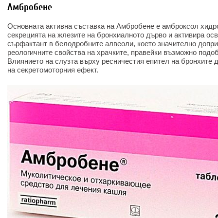
Амбробене
Основната активна съставка на Амбробене е амброксол хидр
секрецията на жлезите на бронхиалното дърво и активира ос
сърфактант в белодробните алвеоли, което значително допри
реологичните свойства на храчките, правейки възможно подо
Влиянието на слузта върху ресничестия епител на бронхите 
на секретомоторния ефект.