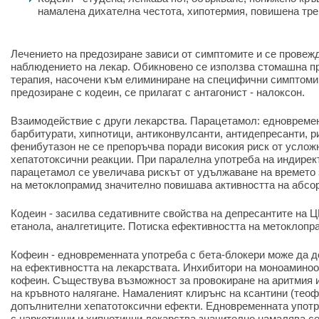
намалена дихателна честота, хипотермия, повишена тре
Лечението на предозиране зависи от симптомите и се провежд
наблюдението на лекар. Обикновено се използва стомашна п
терапия, насочени към елиминиране на специфични симптоми
предозиране с кодеин, се прилагат с антагонист - налоксон.
Взаимодействие с други лекарства. Парацетамол: едновреме
барбитурати, хипнотици, антиконвулсанти, антидепресанти, р
фенибутазон не се препоръчва поради високия риск от услож
хепатотоксични реакции. При паралелна употреба на индирек
парацетамол се увеличава рискът от удължаване на времето 
на метоклопрамид значително повишава активността на абсо
Кодеин - засилва седативните свойства на депресантите на 
етанола, аналгетиците. Потиска ефективността на метоклопр
Кофеин - едновременната употреба с бета-блокери може да д
на ефективността на лекарствата. Инхибитори на моноаминоо
кофеин. Съществува възможност за провокиране на аритмия
на кръвното налягане. Намаленият клирънс на ксантини (теоф
допълнителни хепатотоксични ефекти. Едновременната употр
с наркотични и хипнотични лекарства значително намалява с