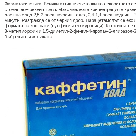
Фармакокинетика. Всички активни съставки на лекарството с
стомашно-чревния тракт. Максималната концентрация в кръвн
достига след 2,5-2 часа; кофеин - след 0,4-1,4 часа; кодеин - 
минути. Разгражда се от черния дроб. Парацетамолът се екс
формата на конюгати (сулфити и глюкурониди). Кофеинът се 
3-метилморфин и 1,5-диметил-2-фенил-4-пропан-2-лпиразол-3
бъбреците и жлъчката.