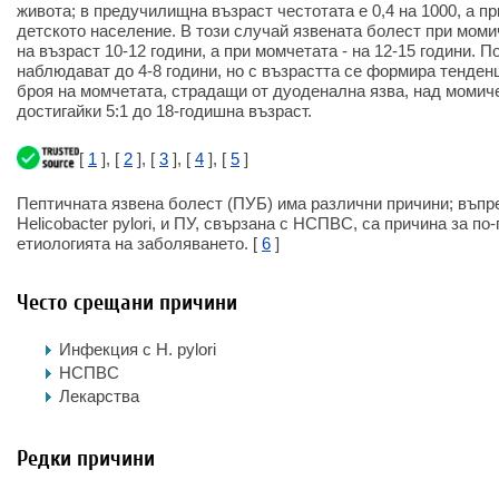
живота; в предучилищна възраст честотата е 0,4 на 1000, а при
детското население. В този случай язвената болест при моми
на възраст 10-12 години, а при момчетата - на 12-15 години. 
наблюдават до 4-8 години, но с възрастта се формира тенден
броя на момчетата, страдащи от дуоденална язва, над момиче
достигайки 5:1 до 18-годишна възраст.
[
1
], [
2
], [
3
], [
4
], [
5
]
Пептичната язвена болест (ПУБ) има различни причини; въпре
Helicobacter pylori, и ПУ, свързана с НСПВС, са причина за по
етиологията на заболяването. [
6
]
Често срещани причини
Инфекция с H. pylori
НСПВС
Лекарства
Редки причини