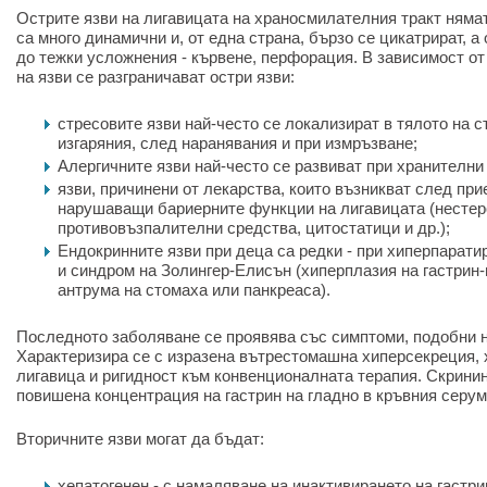
Острите язви на лигавицата на храносмилателния тракт нямат
са много динамични и, от една страна, бързо се цикатрират, а 
до тежки усложнения - кървене, перфорация. В зависимост от
на язви се разграничават остри язви:
стресовите язви най-често се локализират в тялото на с
изгаряния, след наранявания и при измръзване;
Алергичните язви най-често се развиват при хранителни
язви, причинени от лекарства, които възникват след при
нарушаващи бариерните функции на лигавицата (нестер
противовъзпалителни средства, цитостатици и др.);
Ендокринните язви при деца са редки - при хиперпарати
и синдром на Золингер-Елисън (хиперплазия на гастрин
антрума на стомаха или панкреаса).
Последното заболяване се проявява със симптоми, подобни н
Характеризира се с изразена вътрестомашна хиперсекреция,
лигавица и ригидност към конвенционалната терапия. Скринин
повишена концентрация на гастрин на гладно в кръвния серум
Вторичните язви могат да бъдат:
хепатогенен - с намаляване на инактивирането на гастри