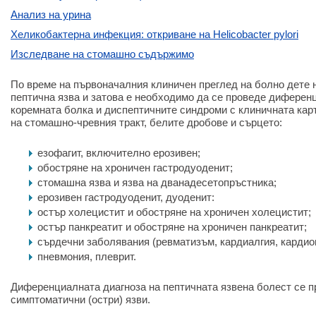
Анализ на урина
Хеликобактерна инфекция: откриване на Helicobacter pylori
Изследване на стомашно съдържимо
По време на първоначалния клиничен преглед на болно дете 
пептична язва и затова е необходимо да се проведе диферен
коремната болка и диспептичните синдроми с клиничната кар
на стомашно-чревния тракт, белите дробове и сърцето:
езофагит, включително ерозивен;
обостряне на хроничен гастродуоденит;
стомашна язва и язва на дванадесетопръстника;
ерозивен гастродуоденит, дуоденит:
остър холецистит и обостряне на хроничен холецистит;
остър панкреатит и обостряне на хроничен панкреатит;
сърдечни заболявания (ревматизъм, кардиалгия, кардио
пневмония, плеврит.
Диференциалната диагноза на пептичната язвена болест се п
симптоматични (остри) язви.