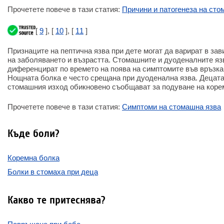
Прочетете повече в тази статия:
Причини и патогенеза на сто
[
9
], [
10
], [
11
]
Признаците на пептична язва при дете могат да варират в за
на заболяването и възрастта. Стомашните и дуоденалните язв
диференцират по времето на поява на симптомите във връзка 
Нощната болка е често срещана при дуоденална язва. Децата
стомашния изход обикновено съобщават за подуване на корем
Прочетете повече в тази статия:
Симптоми на стомашна язва
Къде боли?
Коремна болка
Болки в стомаха при деца
Какво те притеснява?