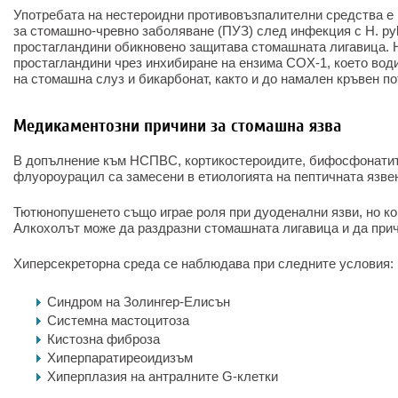
Употребата на нестероидни противовъзпалителни средства е 
за стомашно-чревно заболяване (ПУЗ) след инфекция с H. pylo
простагландини обикновено защитава стомашната лигавица. 
простагландини чрез инхибиране на ензима COX-1, което вод
на стомашна слуз и бикарбонат, както и до намален кръвен по
Медикаментозни причини за стомашна язва
В допълнение към НСПВС, кортикостероидите, бифосфонатит
флуороурацил са замесени в етиологията на пептичната язвен
Тютюнопушенето също играе роля при дуоденални язви, но ко
Алкохолът може да раздразни стомашната лигавица и да при
Хиперсекреторна среда се наблюдава при следните условия:
Синдром на Золингер-Елисън
Системна мастоцитоза
Кистозна фиброза
Хиперпаратиреоидизъм
Хиперплазия на антралните G-клетки