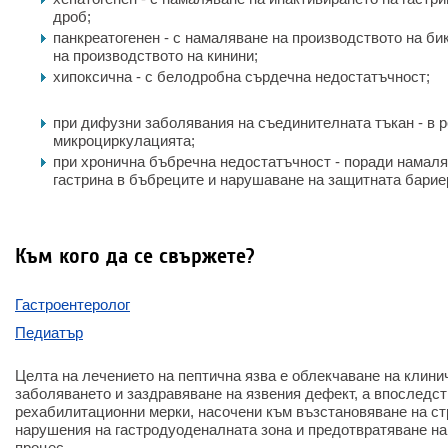
дроб;
панкреатогенен - с намаляване на производството на би
на производството на кинини;
хипоксична - с белодробна сърдечна недостатъчност;
при дифузни заболявания на съединителната тъкан - в 
микроциркулацията;
при хронична бъбречна недостатъчност - поради намаля
гастрина в бъбреците и нарушаване на защитната барие
Към кого да се свържете?
Гастроентеролог
Педиатър
Целта на лечението на пептична язва е облекчаване на клини
заболяването и заздравяване на язвения дефект, а впоследс
рехабилитационни мерки, насочени към възстановяване на с
нарушения на гастродуоденалната зона и предотвратяване на
процес.