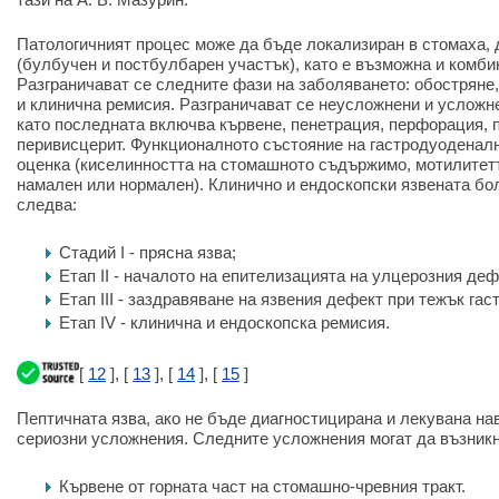
Патологичният процес може да бъде локализиран в стомаха,
(булбучен и постбулбарен участък), като е възможна и комби
Разграничават се следните фази на заболяването: обостряне
и клинична ремисия. Разграничават се неусложнени и усложн
като последната включва кървене, пенетрация, перфорация, 
перивисцерит. Функционалното състояние на гастродуоденал
оценка (киселинността на стомашното съдържимо, мотилитет
намален или нормален). Клинично и ендоскопски язвената бо
следва:
Стадий I - прясна язва;
Етап II - началото на епителизацията на улцерозния деф
Етап III - заздравяване на язвения дефект при тежък гас
Етап IV - клинична и ендоскопска ремисия.
[
12
], [
13
], [
14
], [
15
]
Пептичната язва, ако не бъде диагностицирана и лекувана на
сериозни усложнения. Следните усложнения могат да възникн
Кървене от горната част на стомашно-чревния тракт.