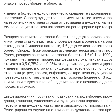
рядко в постбулбарните области.
Язвената болест е едно от най-често срещаните заболявания
население. Според чуждестранни и местни статистически про
на европейските страни страда от стомашна и дуоденална язв
милиона пациенти с тази патология са регистрирани при гастр
Разпространението на язвена болест при децата варира в раз
няма точна статистика. Така, според Детската болница на Бр
ежегодно от 4 милиона пациенти, 4-6 деца се диагностицират 
болест. Според Нижегородския изследователски институт по 
Русия, разпространението на язвена болест е 1,6±0,1 на 100
показват, че язвеният процес при децата е локализиран в ду
стомаха в 0,5-0,75%, а в 0,25% от случаите се диагностицира
Язвеният процес в стомаха при децата често е остър по прир
етиология (стрес, травма, инфекция, лекарствено-индуцирани 
потвърждават от резултатите от дългосрочно (повече от 3 го
клинично и ендоскопско наблюдение, което е позволило да с
процес в стомаха.
Епидемиологични проучвания, базирани на задълбочено проу
данни, клинични, ендоскопски и функционални паралели, ни 
честотата на дуоденалната язва в зависимост от възрастта и 
Регистрирани са случаи на откриване на дуоденална язва при 