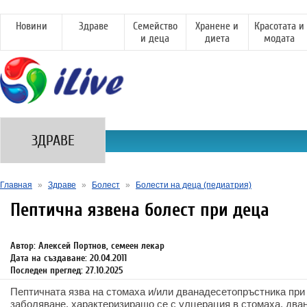
Новини
Здраве
Семейство
Хранене и
Красотата и
и деца
диета
модата
ЗДРАВЕ
Главная
»
Здраве
»
Болест
»
Болести на деца (педиатрия)
Пептична язвена болест при деца
Автор: Алексей Портнов, семеен лекар
Дата на създаване: 20.04.2011
Последен преглед: 27.10.2025
Пептичната язва на стомаха и/или дванадесетопръстника при
заболяване, характеризиращо се с улцерация в стомаха, два