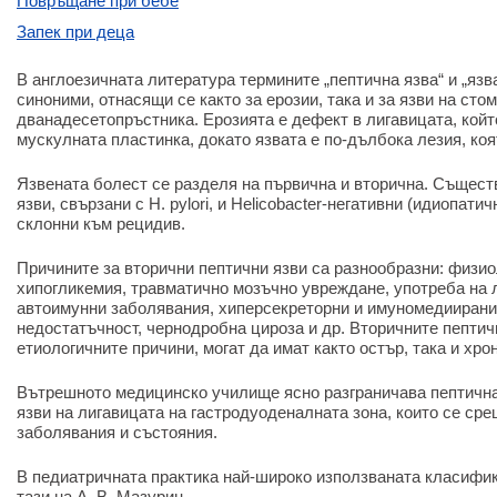
Повръщане при бебе
Запек при деца
В англоезичната литература термините „пептична язва“ и „язва
синоними, отнасящи се както за ерозии, така и за язви на сто
дванадесетопръстника. Ерозията е дефект в лигавицата, койт
мускулната пластинка, докато язвата е по-дълбока лезия, коя
Язвената болест се разделя на първична и вторична. Същест
язви, свързани с H. pylori, и Helicobacter-негативни (идиопатич
склонни към рецидив.
Причините за вторични пептични язви са разнообразни: физиол
хипогликемия, травматично мозъчно увреждане, употреба на 
автоимунни заболявания, хиперсекреторни и имуномедиирани
недостатъчност, чернодробна цироза и др. Вторичните пептичн
етиологичните причини, могат да имат както остър, така и хро
Вътрешното медицинско училище ясно разграничава пептична
язви на лигавицата на гастродуоденалната зона, които се ср
заболявания и състояния.
В педиатричната практика най-широко използваната класифик
тази на А. В. Мазурин.