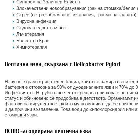
Синдром на Золингер-Елисън
Злокачествени новообразувания (рак на стомаха/белия
Стрес (остро заболяване, изгаряния, травма на главата)
Вирусна инфекция
Съдова недостатъчност
Лъчетерапия
Болест на Крон
Химиотерапия
Пептична язва, свързана с Helicobacter Pylori
H. pylori е грам-отрицателен бацил, който се намира в епител
бактерия е отговорна за 90% от дуоденалните язви и 70% до 
Инфекцията с H. pylori е по-често срещана при хора с по-нис
статус и обикновено се придобива в детството. Организмът и
фактори на вирулентност, които му позволяват да се прикреп
и да причини възпаление. Това води до хипохлорхидрия или а
стомашни язви.
НСПВС-асоциирана пептична язва