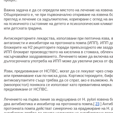
Важна задача е да се определи мястото на лечение на язвена
Общопризнато е, че при първоначално откриване на язвена б
преглед и лечение са задължителни, коригирани с оглед на а
на психичното състояние на детето и психологическия клима
или детската градина.
Антисекреторните лекарства, използвани при пептична язва,
антагонисти и инхибитори на протонната помпа (ИПП). ИПП д
блокерите на H2 рецепторите поради превъзходното им заздр
ИПП блокират производството на киселина в стомаха, облекч
насърчавайки заздравяването. Лечението може да включва ка
дългосрочната употреба на ИПП може да увеличи риска от фр
Язви, предизвикани от НСПВС, могат да се лекуват чрез спи
или преминаване към по-ниска доза. Кортикостероидите, биф
антикоагулантите също трябва да се спрат, ако е възможно. 
(мизопростол) понякога се използват като превантивна мярка 
предизвикани от НСПВС.
Лечението на първа линия за индуцирана от H. pylori язвена 
два антибиотика и инхибитор на протонната помпа.[
23
] Антиб
протонната помпа действат синергично за ерадикиране на H. py
антибиотик трябва да отчита наличието на антибиотична рези