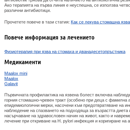
Ако терапията на първа линия е неуспешна, се използва четв
различни антибиотици.
Прочетете повече в тази статия:
Как се лекува стомашна язва
Повече информация за лечението
Физиотерапия при язва на стомаха и дванадесетопръстника
Медикаменти
Maalox mini
Maalox
Galavit
Първичната профилактика на язвена болест включва наблюде
горния стомашно-чревен тракт (особено при деца с фамилна а
епидемиологични мерки, насочени към предотвратяване на инфе
наблюдение на спазването на подходяща за възрастта диета и
насърчаване на здравословен начин на живот, както и навре
лечение при откриване на H. pylori инфекция и коригиране на