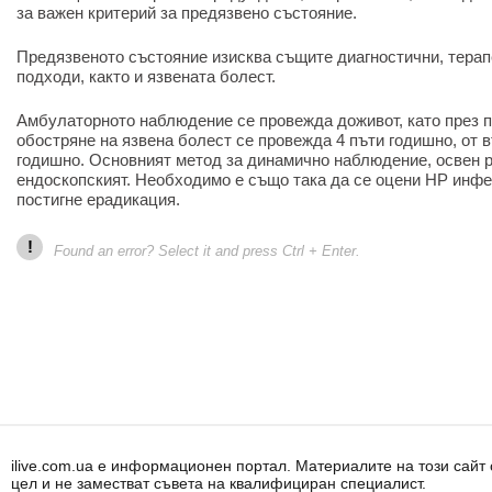
за важен критерий за предязвено състояние.
Предязвеното състояние изисква същите диагностични, терап
подходи, както и язвената болест.
Амбулаторното наблюдение се провежда доживот, като през п
обостряне на язвена болест се провежда 4 пъти годишно, от в
годишно. Основният метод за динамично наблюдение, освен ра
ендоскопският. Необходимо е също така да се оцени HP инфе
постигне ерадикация.
!
Found an error? Select it and press Ctrl + Enter.
ilive.com.ua е информационен портал. Материалите на този сай
цел и не заместват съвета на квалифициран специалист.