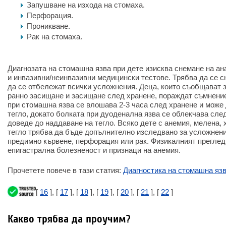
Запушване на изхода на стомаха.
Перфорация.
Проникване.
Рак на стомаха.
Диагнозата на стомашна язва при дете изисква снемане на а
и инвазивни/неинвазивни медицински тестове. Трябва да се с
да се отбележат всички усложнения. Деца, които съобщават з
ранно засищане и засищане след хранене, пораждат съмнение
при стомашна язва се влошава 2-3 часа след хранене и може 
тегло, докато болката при дуоденална язва се облекчава сле
доведе до наддаване на тегло. Всяко дете с анемия, мелена, 
тегло трябва да бъде допълнително изследвано за усложнени
предимно кървене, перфорация или рак. Физикалният преглед
епигастрална болезненост и признаци на анемия.
Прочетете повече в тази статия:
Диагностика на стомашна яз
[
16
], [
17
], [
18
], [
19
], [
20
], [
21
], [
22
]
Какво трябва да проучим?