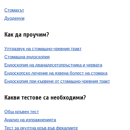
Стомахът
Дуоденум
Как да проучим?
Ултразвук на стомашно-чревния тракт
Стомашна ендоскопия
Ендоскопия на дванадесетопръстника и червата
Ендоскопско лечение на язвена болест на стомаха
Ендоскопия при кървене от стомашно-чревния тракт
Какви тестове са необходими?
Общ кръвен тест
Анализ на изпражненията
Тест за окултна кръв във фекалиите