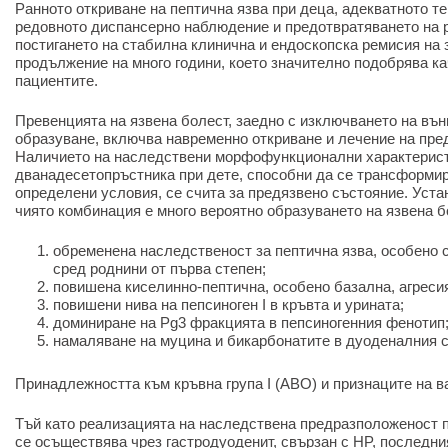
Ранното откриване на пептична язва при деца, адекватното т
редовното диспансерно наблюдение и предотвратяването на 
постигането на стабилна клинична и ендоскопска ремисия на 
продължение на много години, което значително подобрява ка
пациентите.
Превенцията на язвена болест, заедно с изключването на въ
образуване, включва навременно откриване и лечение на пре
Наличието на наследствени морфофункционални характерист
дванадесетопръстника при дете, способни да се трансформир
определени условия, се счита за предязвено състояние. Уста
чиято комбинация е много вероятно образуването на язвена б
обременена наследственост за пептична язва, особено 
сред роднини от първа степен;
повишена киселинно-пептична, особено базална, агресия
повишени нива на пепсиноген I в кръвта и урината;
доминиране на Pg3 фракцията в пепсиногенния фенотип
намаляване на муцина и бикарбонатите в дуоденалния с
Принадлежността към кръвна група I (ABO) и признаците на в
Тъй като реализацията на наследствена предразположеност п
се осъществява чрез гастродуоденит, свързан с HP, последни