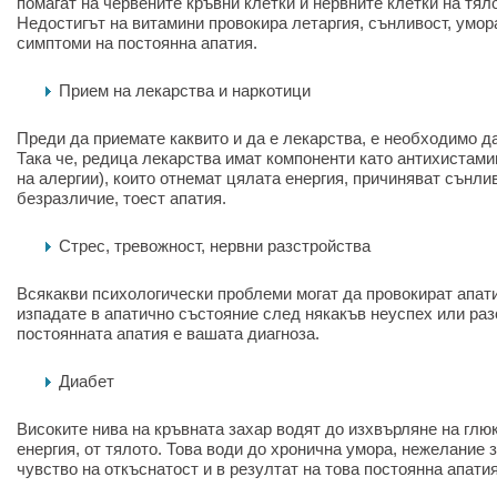
помагат на червените кръвни клетки и нервните клетки на тял
Недостигът на витамини провокира летаргия, сънливост, умора
симптоми на постоянна апатия.
Прием на лекарства и наркотици
Преди да приемате каквито и да е лекарства, е необходимо д
Така че, редица лекарства имат компоненти като антихистами
на алергии), които отнемат цялата енергия, причиняват сънлив
безразличие, тоест апатия.
Стрес, тревожност, нервни разстройства
Всякакви психологически проблеми могат да провокират апати
изпадате в апатично състояние след някакъв неуспех или раз
постоянната апатия е вашата диагноза.
Диабет
Високите нива на кръвната захар водят до изхвърляне на глю
енергия, от тялото. Това води до хронична умора, нежелание з
чувство на откъснатост и в резултат на това постоянна апатия