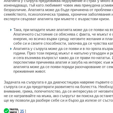
Апатията у съпруга предизвиква недоумение и страх у много ж
изненадващо, тъй като любимият човек има принудена усмивк
безразличие. Апатията може да бъде причинена от проблеми 
семейството, психологическа травма, хронични заболявания и
експерти свързват апатията при мъжете с възрастови кризи.
Така, при младите мъже апатията може да се появи на въ
Апатичното състояние се обяснява с факта, че мъжът е 
енергия, но всичко върви срещу неговите желания и пла
себе си и своите способности, започва да се чувства ка
Апатията у съпруга може да се появи и в по-зряла възра
години. През този период мъжът е напълно утвърден и р
и сега възниква въпросът какво да се прави по-нататък.
перспективи причинява апатия и загуба на интерес към 
апатията може да се появи поради разочарование от се
преживяния живот.
Задачата на съпругата е да диагностицира навреме първите с
съпруга си и да предотврати развитието на болестта. Необхо
внимание, грижа, попечителство, да се интересува от неговит
не се натрапвайте на мъжа, ако съпругът ви поиска да останет
ще му позволи да разбере себе си и бързо да излезе от състо
[
35
]