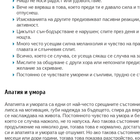
Нищо не носи радост или удоволствие.
Вече не вярваш в това, което преди ти е давало сила и т
отпуснеш.
Изискванията на другите предизвикват пасивни реакции
активност.
Цикълът сън-бодърстване е нарушен; спите през деня и
нощта.
Много често усещам силна меланхолия и чувство на пра
главата и слънчевия сплит.
Всичко, което се случва, се усеща сякаш се случва на з
Мислите за общуване с други хора или непознати преди
желание за скриване.
Постоянно се чувствате уморени и сънливи, трудно се с
Апатия и умора
Апатията и умората са едни от най-често срещаните състояни
липса на мотивация, губи надежда за бъдещето, спира да вярв
се наслаждава на живота. Постоянното чувство на умора и бе
което се случва наоколо, не го напуска. Ако такова състояни
продължение на няколко дни, тогава това е нормално, достат
си и апатията и умората ще отшумят. Но ако такова състояни
месеци или дори години, тогава това показва разстройство, к