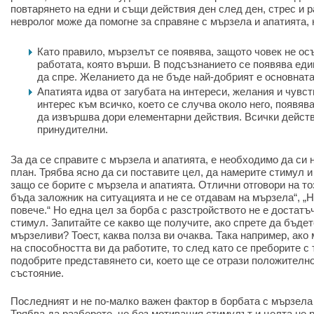
повтарянето на едни и същи действия ден след ден, стрес и 
невролог може да помогне за справяне с мързела и апатията, 
Като правило, мързелът се появява, защото човек не ос
работата, която върши. В подсъзнанието се появява един
да спре. Желанието да не бъде най-добрият е основната
Апатията идва от загубата на интереси, желания и чувст
интерес към всичко, което се случва около него, появяв
да извършва дори елементарни действия. Всички действ
принудителни.
За да се справите с мързела и апатията, е необходимо да си 
план. Трябва ясно да си поставите цел, да намерите стимул и
защо се борите с мързела и апатията. Отлични отговори на то
бъда заложник на ситуацията и не се отдавам на мързела“, „Н
повече.“ Но една цел за борба с разстройството не е достатъ
стимул. Запитайте се какво ще получите, ако спрете да бъде
мързеливи? Тоест, каква полза ви очаква. Така например, ако
на способността ви да работите, то след като се преборите с
подобрите представянето си, което ще се отрази положителн
състояние.
Последният и не по-малко важен фактор в борбата с мързела 
Трябва да разберете, че без мотивация стимулът и целта не р