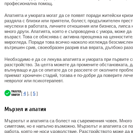
професионална помощ.
Апатията и умората могат да се появят поради житейски кризи
раздяла с близки или приятели, болест, продължителен прест
неуспехи в работата, личните отношения или бизнеса, липса 
много други. Апатията, която е съпроводена с умора, може да
възраст. Това се обяснява с активна преоценка на ценностите
мирогледа. Поради това всичко наоколо изглежда безсмислен
вътрешен срив, своеобразен разрив във вярата, дълбоко раз
Необходимо е да се лекува апатията и умората при първите 
разстройство. За целта можете да промените обстановката, д
вълнуващо и да се опитате да се разсеете от околните пробл
приемат хроничен стадий, тогава е по-добре да поверите ле
невролог или психотерапевт.
[
4
], [
5
]
Мързел и апатия
Мързелът и апатията са болест на съвременния човек. Много 
симптоми, но е напълно възможно. Мързелът и апатията се п
работа, която не носи удоволствие. Разстройството може да 