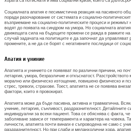
хората са потиснати и има социални кризи, които са дългосро
Социалната апатия е песимистична реакция на пасивното общ
поради разочарование от системата и социално-политическит
възприемане на социално-политическите процеси и режимът 
водят до появата на синдром на умора. Но социалната апатия 
движещата сила на бъдещите промени се ражда в рамките на 
случай задачата на политиците е да започнат да управляват 
промените, а не да се борят с негативните последици от соци
Апатия и униние
Апатията и унинието се появяват по различни причини, но поч
летаргия, умора, безразличие и откъснатост. Разстройството
морално или физическо изтощение, повишено физическо и пс
стрес, тревоги, страхове. Тоест, апатията не се появява внеза
фактори, които я провокират.
Апатията може да бъде пасивна, активна и травматична. Вся
униние, летаргия, сънливост, раздразнителност. Детайлните с
индивидуални за всеки пациент. Това се обяснява с факта, че
заболяване зависи от темперамента и характера на човека. Та
личности, апатията почти винаги е съпроводена не само с унин
раздразнителност. Но при слаби и меланхолични хора, апатия