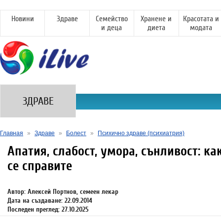
Новини
Здраве
Семейство
Хранене и
Красотата и
и деца
диета
модата
ЗДРАВЕ
Главная
»
Здраве
»
Болест
»
Психично здраве (психиатрия)
Апатия, слабост, умора, сънливост: ка
се справите
Автор: Алексей Портнов, семеен лекар
Дата на създаване: 22.09.2014
Последен преглед: 27.10.2025