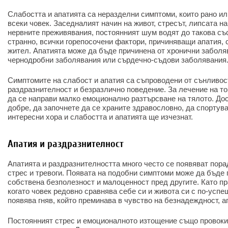
Слабостта и апатията са неразделни симптоми, които рано или
всеки човек. Заседналият начин на живот, стресът, липсата н
нервните преживявания, постоянният шум водят до такова със
странно, всички горепосочени фактори, причиняващи апатия, 
жител. Апатията може да бъде причинена от хронични заболя
чернодробни заболявания или сърдечно-съдови заболявания
Симптомите на слабост и апатия са съпроводени от сънливост
раздразнителност и безразлично поведение. За лечение на т
да се направи малко емоционално разтърсване на тялото. Дос
добре, да започнете да се храните здравословно, да спортув
интересни хора и слабостта и апатията ще изчезнат.
Апатия и раздразнителност
Апатията и раздразнителността много често се появяват пор
стрес и тревоги. Появата на подобни симптоми може да бъде 
собствена безполезност и малоценност пред другите. Като пр
когато човек редовно сравнява себе си и живота си с по-успе
появява гняв, който преминава в чувство на безнадеждност, а
Постоянният стрес и емоционалното изтощение също провоки