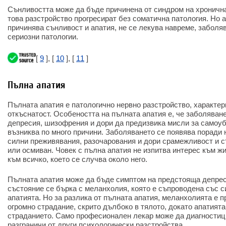
Сънливостта може да бъде причинена от синдром на хроничн
това разстройство прогресират без соматична патология. Но а
причинява сънливост и апатия, не се лекува навреме, заболя
сериозни патологии.
[
9
], [
10
], [
11
]
Пълна апатия
Пълната апатия е патологично нервно разстройство, характер
откъснатост. Особеността на пълната апатия е, че заболяване
депресия, шизофрения и дори да предизвика мисли за самоуб
възниква по много причини. Заболяването се появява поради 
силни преживявания, разочарования и дори срамежливост и с
или осмиван. Човек с пълна апатия не изпитва интерес към жи
към всичко, което се случва около него.
Пълната апатия може да бъде симптом на предстояща депрес
състояние се бърка с меланхолия, която е съпроводена със 
апатията. Но за разлика от пълната апатия, меланхолията е 
огромно страдание, скрито дълбоко в тялото, докато апатията
страданието. Само професионален лекар може да диагностици
разграничи от други психологически разстройства.