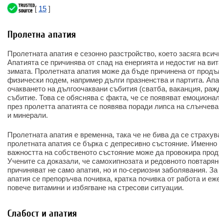
[
15
]
Пролетна апатия
Пролетната апатия е сезонно разстройство, което засяга всич
Апатията се причинява от спад на енергията и недостиг на ви
зимата. Пролетната апатия може да бъде причинена от прод
физически подем, например дълги празненства и партита. Апа
очакването на дългоочаквани събития (сватба, ваканция, раж
събитие. Това се обяснява с факта, че се появяват емоциона
през пролетта апатията се появява поради липса на слънчева
и минерали.
Пролетната апатия е временна, така че не бива да се страхув
пролетната апатия се бърка с депресивно състояние. Именно
важността на собственото състояние може да провокира про
Учените са доказали, че самохипнозата и редовното повтарян
причиняват не само апатия, но и по-сериозни заболявания. За
апатия се препоръчва почивка, кратка почивка от работа и е
повече витамини и избягване на стресови ситуации.
Слабост и апатия