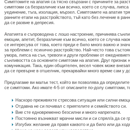
Симптомите на апатия са тясно свързани с причините за разс
симптоми са безразличие към всичко, което се случва, липса
уединение, тъга, изолация, мързел. Симптомите на апатия тр
ранните етапи на разстройството, тъй като без лечение в ран
да се развие в депресия.
Апатията е съпроводена с лошо настроение, причинява сънлив
емоции, апетит, безразличие към всичко, което се случва нао
се интересува от това, което преди е било много важно и знач
за проблеми с психично разстройство. Най-често това състоя
умора, липса на сън, тревоги и други проблеми от ежедневиет
сънливостта са основните симптоми на апатия. Друг признак н
комуникация. Така, един общителен, весел човек може внезапн
да се превърне в отшелник, прекарвайки много време сам у д
Предлагаме ви малък тест, който ви позволява да определите
се симптоми. Ако имате 4-5 от описаните по-долу симптоми, т
Наскоро преживяхте стресова ситуация или силни емоц
Отдавна не си почивал с приятелите и семейството си.
Вие сте едновременно безсилни и много напрегнати.
Постоянно възникват мрачни мисли и си спрял/а да се г
Изгубих желание да правя каквото и да било или да ход