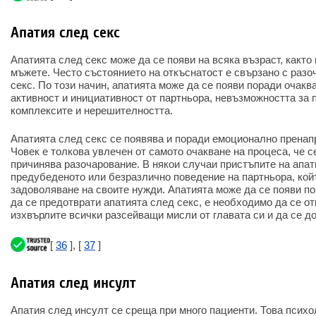
Апатия след секс
Апатията след секс може да се появи на всяка възраст, както 
мъжете. Често състоянието на откъснатост е свързано с разо
секс. По този начин, апатията може да се появи поради очакв
активност и инициативност от партньора, невъзможността за
комплексите и нерешителността.
Апатията след секс се появява и поради емоционално пренапре
Човек е толкова увлечен от самото очакване на процеса, че с
причинява разочарование. В някои случаи пристъпите на апат
предубеденото или безразлично поведение на партньора, кой
задоволяване на своите нужди. Апатията може да се появи по
да се предотврати апатията след секс, е необходимо да се о
изхвърлите всички разсейващи мисли от главата си и да се до
[
36
], [
37
]
Апатия след инсулт
Апатия след инсулт се среща при много пациенти. Това психо