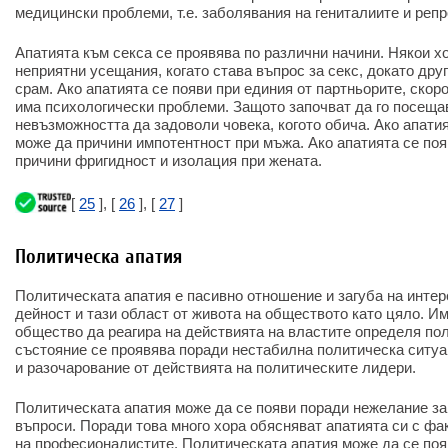
медицински проблеми, т.е. заболявания на гениталиите и реп
Апатията към секса се проявява по различни начини. Някои х
неприятни усещания, когато става въпрос за секс, докато друг
срам. Ако апатията се появи при единия от партньорите, скор
има психологически проблеми. Защото започват да го посеща
невъзможността да задоволи човека, когото обича. Ако апатия
може да причини импотентност при мъжа. Ако апатията се поя
причини фригидност и изолация при жената.
[
25
], [
26
], [
27
]
Политическа апатия
Политическата апатия е пасивно отношение и загуба на инте
дейност и тази област от живота на обществото като цяло. Им
общество да реагира на действията на властите определя пол
състояние се проявява поради нестабилна политическа ситуа
и разочарование от действията на политическите лидери.
Политическата апатия може да се появи поради нежелание за
въпроси. Поради това много хора обясняват апатията си с фак
на професионалистите. Политическата апатия може да се поя