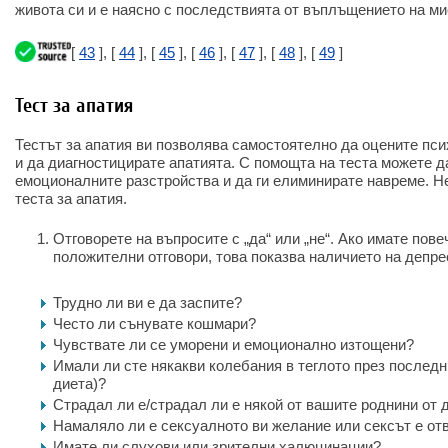
живота си и е наясно с последствията от въплъщението на ми
[
43
], [
44
], [
45
], [
46
], [
47
], [
48
], [
49
]
Тест за апатия
Тестът за апатия ви позволява самостоятелно да оцените пси
и да диагностицирате апатията. С помощта на теста можете д
емоционалните разстройства и да ги елиминирате навреме. Н
теста за апатия.
Отговорете на въпросите с „да“ или „не“. Ако имате пов
положителни отговори, това показва наличието на депре
Трудно ли ви е да заспите?
Често ли сънувате кошмари?
Чувствате ли се уморени и емоционално изтощени?
Имали ли сте някакви колебания в теглото през последн
диета)?
Страдал ли е/страдал ли е някой от вашите роднини от
Намаляло ли е сексуалното ви желание или сексът е от
Имате ли слухови или зрителни халюцинации?