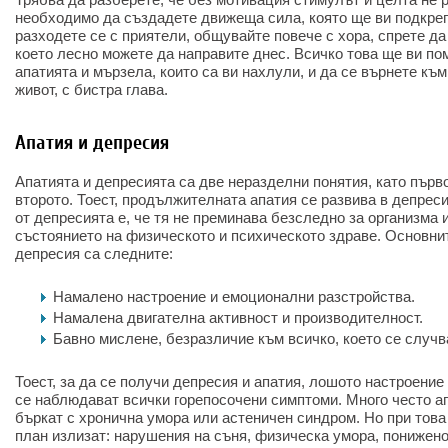
необходимо да създадете движеща сила, която ще ви подкреп
разходете се с приятели, общувайте повече с хора, спрете да 
което лесно можете да направите днес. Всичко това ще ви по
апатията и мързела, които са ви нахлули, и да се върнете къ
живот, с бистра глава.
Апатия и депресия
Апатията и депресията са две неразделни понятия, като първ
второто. Тоест, продължителната апатия се развива в депрес
от депресията е, че тя не преминава безследно за организма 
състоянието на физическото и психическото здраве. Основни
депресия са следните:
Намалено настроение и емоционални разстройства.
Намалена двигателна активност и производителност.
Бавно мислене, безразличие към всичко, което се случв
Тоест, за да се получи депресия и апатия, лошото настроение
се наблюдават всички горепосочени симптоми. Много често а
бъркат с хронична умора или астеничен синдром. Но при това
план излизат: нарушения на съня, физическа умора, понижен