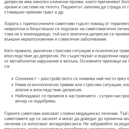
депресия има няколко клинични прояви, които причиняват бо
органи и системи на тялото. Пациентът започва да страда от
стомашно-чревния тракт и др.
Хората с горепосочените симптоми търсят помощ от терапевти
невролози и безуспешно се подлагат на симптоматично лечени
това не е изненадващо, тъй като апатична депресия се проявя
външни неразположения и соматични заболявания.
Като правило, различни стресови ситуации и психически трав
впоследствие до депресия. Но съществуват и ендогенни нару
от метаболитни нарушения в мозъка. Основните признаци на 
са:
Сезонност – разстройството се появява най-често през п
Няма психологически травми или стресови ситуации, ко
апатия и впоследствие депресия.
Наблюдават се промени в настроението - сутрин настрое
вечер се подобрява.
Горните симптоми изискват сложно медицинско лечение. Тъй
симптомите ще се засилят и могат да доведат до хронична ап
лечение се използват антидепресанти. Не забравяйте за ред
процедури, които значително подобряват настроението, облек