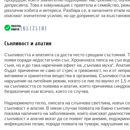
депресията. Това е комуникация с приятели и семейство, режи
различни хобита и интереси. Разбира се, в началните етапи н
изискват значителни усилия, но ще допринесат за възстановя
[
6
], [
7
], [
8
]
Сънливост и апатия
Сънливостта и апатията са доста често срещани състояния. 
появи поради недостатъчен сън. Хроничната липса на сън во
съня, но и до така наречения ефект на „сънлива муха“. Апати
бъдат причинени не само от стрес и тревожност, но и от непр
витамини и хранителни вещества в организма. Сънливостта м
нарушение на питейния режим, когато се пие по-малко от 1,5 
на сънливостта се появява и апатия, която причинява синдром
безразличие към всичко, което се случва.
Наднорменото тегло, липсата на слънчева светлина, извън се
сънливост и апатия. В някои случаи появата на бавно сънлив
показва наличието на заболявания, които изискват диагностик
сънливост и апатия могат да се появят при анемия, ендокрин
инфекциозни лезии, поради появата на тумори, нарушения на