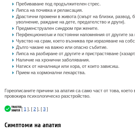
Пребиваване под продължителен стрес.
Липса на почивка и релаксация.
Драстични промени в живота (смърт на близки, развод, 
уволнение, раждане на дете, предателство и други).
Предменструален синдром при жените.
Перфекционизъм и постоянни напомняния от другите за
Чувство на срам, което възниква при изразяване на соб
Дълго чакане на важно или опасно събитие.
Липса на разбиране от другите и пристрастяване (хазарт,
Наличие на хронични заболявания.
Натиск от началници или хора, от които зависиш.
Прием на хормонални лекарства.
Гореописаните причини за апатия са само част от това, коет
провокира психологическо разстройство.
[
1
], [
2
], [
3
]
Симптоми на апатия