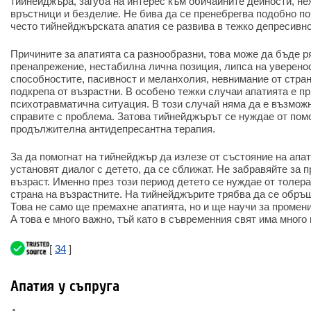
тийнейджъра, загуба на интерес към обичайните дейности, н
връстници и безделие. Не бива да се пренебрегва подобно по
често тийнейджърската апатия се развива в тежко депресивно
Причините за апатията са разнообразни, това може да бъде 
пренапрежение, нестабилна лична позиция, липса на уверенос
способностите, пасивност и меланхолия, невнимание от стран
подкрепа от възрастни. В особено тежки случаи апатията е п
психотравматична ситуация. В този случай няма да е възмож
справите с проблема. Затова тийнейджърът се нуждае от пом
продължителна антидепресантна терапия.
За да помогнат на тийнейджър да излезе от състояние на апа
установят диалог с детето, да се сближат. Не забравяйте за
възраст. Именно през този период детето се нуждае от толер
страна на възрастните. На тийнейджърите трябва да се обръщ
Това не само ще премахне апатията, но и ще научи за промени
А това е много важно, тъй като в съвременния свят има много
[
34
]
Апатия у съпруга