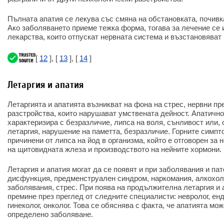
Пълната апатия се лекува със смяна на обстановката, почивка
Ако заболяването приеме тежка форма, тогава за лечение се 
лекарства, които отпускат нервната система и възстановяват
[
12
], [
13
], [
14
]
Летаргия и апатия
Летаргията и апатията възникват на фона на стрес, нервни пр
разстройства, които нарушават умствената дейност. Апатично
характеризира с безразличие, липса на воля, сънливост или, 
летаргия, нарушение на паметта, безразличие. Горните симпт
причинени от липса на йод в организма, който е отговорен з
на щитовидната жлеза и производството на нейните хормони.
Летаргия и апатия могат да се появят и при заболявания и па
дисфункция, предменструален синдром, наркомания, алкохол
заболявания, стрес. При поява на продължителна летаргия и 
премине през преглед от следните специалисти: невролог, енд
гинеколог, онколог. Това се обяснява с факта, че апатията мо
определено заболяване.