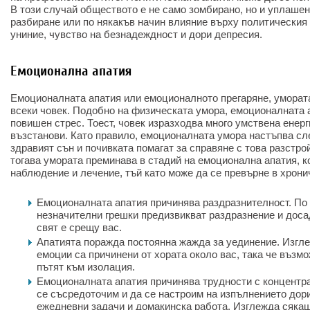
В този случай обществото е не само зомбирано, но и уплашено
разбиране или по някакъв начин влияние върху политическия 
униние, чувство на безнадеждност и дори депресия.
Емоционална апатия
Емоционалната апатия или емоционалното прегаряне, умората
всеки човек. Подобно на физическата умора, емоционалната 
повишен стрес. Тоест, човек изразходва много умствена енерг
възстанови. Като правило, емоционалната умора настъпва сл
здравият сън и почивката помагат за справяне с това разстрой
тогава умората преминава в стадий на емоционална апатия, к
наблюдение и лечение, тъй като може да се превърне в хрон
Емоционалната апатия причинява раздразнителност. По 
незначителни грешки предизвикват раздразнение и доса
свят е срещу вас.
Апатията поражда постоянна жажда за уединение. Изгле
емоции са причинени от хората около вас, така че възм
пътят към изолация.
Емоционалната апатия причинява трудности с концентра
се съсредоточим и да се настроим на изпълнението дори
ежедневни задачи и домакинска работа. Изглежда сяка