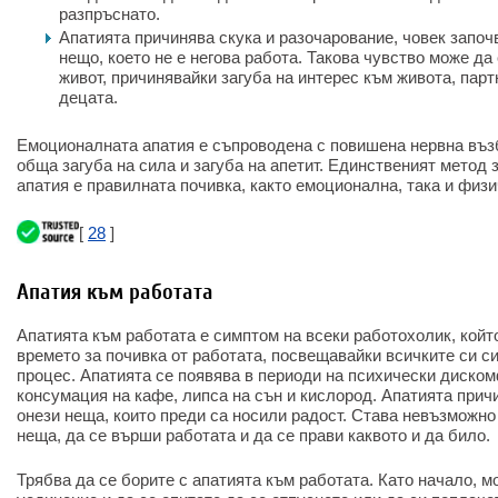
разпръснато.
Апатията причинява скука и разочарование, човек започв
нещо, което не е негова работа. Такова чувство може да
живот, причинявайки загуба на интерес към живота, парт
децата.
Емоционалната апатия е съпроводена с повишена нервна възб
обща загуба на сила и загуба на апетит. Единственият метод 
апатия е правилната почивка, както емоционална, така и физи
[
28
]
Апатия към работата
Апатията към работата е симптом на всеки работохолик, койт
времето за почивка от работата, посвещавайки всичките си с
процес. Апатията се появява в периоди на психически диско
консумация на кафе, липса на сън и кислород. Апатията при
онези неща, които преди са носили радост. Става невъзможн
неща, да се върши работата и да се прави каквото и да било.
Трябва да се борите с апатията към работата. Като начало, 