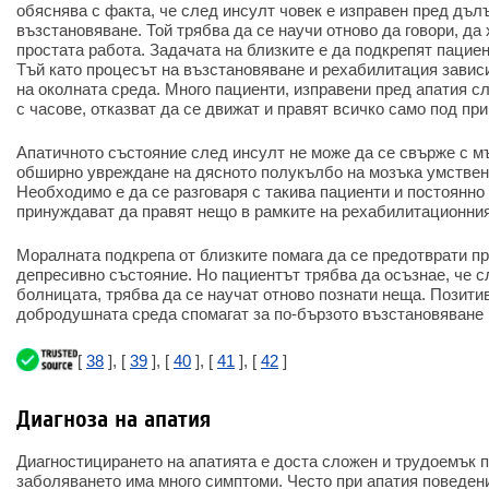
обяснява с факта, че след инсулт човек е изправен пред дъл
възстановяване. Той трябва да се научи отново да говори, да
простата работа. Задачата на близките е да подкрепят пациен
Тъй като процесът на възстановяване и рехабилитация завис
на околната среда. Много пациенти, изправени пред апатия сл
с часове, отказват да се движат и правят всичко само под при
Апатичното състояние след инсулт не може да се свърже с мъ
обширно увреждане на дясното полукълбо на мозъка умствен
Необходимо е да се разговаря с такива пациенти и постоянно
принуждават да правят нещо в рамките на рехабилитационния
Моралната подкрепа от близките помага да се предотврати п
депресивно състояние. Но пациентът трябва да осъзнае, че с
болницата, трябва да се научат отново познати неща. Позити
добродушната среда спомагат за по-бързото възстановяване 
[
38
], [
39
], [
40
], [
41
], [
42
]
Диагноза на апатия
Диагностицирането на апатията е доста сложен и трудоемък п
заболяването има много симптоми. Често при апатия поведен