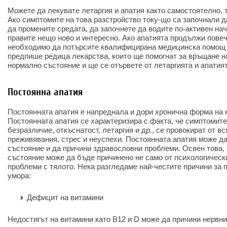
Можете да лекувате летаргия и апатия както самостоятелно, 
Ако симптомите на това разстройство току-що са започнали да
да промените средата, да започнете да водите по-активен нач
правите нещо ново и интересно. Ако апатията продължи повече
необходимо да потърсите квалифицирана медицинска помощ з
предпише редица лекарства, които ще помогнат за връщане н
нормално състояние и ще се отървете от летаргията и апатият
Постоянна апатия
Постоянната апатия е напреднала и дори хронична форма на 
Постоянната апатия се характеризира с факта, че симптомите
безразличие, откъснатост, летаргия и др., се провокират от в
преживявания, стрес и неуспехи. Постоянната апатия може да
състояние и да причини здравословни проблеми. Освен това,
състояние може да бъде причинено не само от психологически
проблеми с тялото. Нека разгледаме най-честите причини за п
умора:
Дефицит на витамини
Недостигът на витамини като B12 и D може да причини нервн