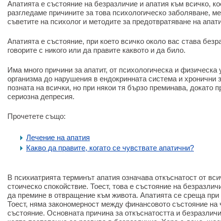
Апатията е състояние на безразличие и апатия към всичко, ко
разгледаме причините за това психологическо заболяване, ме
съветите на психолог и методите за предотвратяване на апати
Апатията е състояние, при което всичко около вас става без
говорите с никого или да правите каквото и да било.
Има много причини за апатит, от психологическа и физическа
организма до нарушения в ендокринната система и хронични 
позната на всички, но при някои тя бързо преминава, докато п
сериозна депресия.
Прочетете също:
Лечение на апатия
Какво да правите, когато се чувствате апатични?
В психиатрията терминът апатия означава откъснатост от всич
стоическо спокойствие. Тоест, това е състояние на безразлич
да премине в отвращение към живота. Апатията се среща при
Тоест, няма закономерност между финансовото състояние на 
състояние. Основната причина за откъснатостта и безразличи