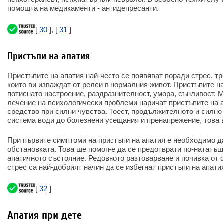
помощта на медикаменти - антидепресанти.
[
30
], [
31
]
Пристъпи на апатия
Пристъпите на апатия най-често се появяват поради стрес, тр
които ви изваждат от релси в нормалния живот. Пристъпите н
потиснато настроение, раздразнителност, умора, сънливост. 
лечение на психологически проблеми наричат пристъпите на 
средство при силни чувства. Тоест, продължителното и силно
система води до болезнени усещания и пренапрежение, това в
При първите симптоми на пристъпи на апатия е необходимо да
обстановката. Това ще помогне да се предотврати по-нататъш
апатичното състояние. Редовното разтоварване и почивка от
стрес са най-добрият начин да се избегнат пристъпи на апати
[
32
]
Апатия при дете