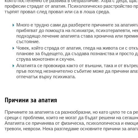
която постепенно се развива в безразличие. Хора с деца, ща
професии страдат от апатия. Психологическо разстройство пр
търпят провал след провал или са в лоша среда.
Много е трудно сами да разберете причините за апатият
прибягват до помощта на психиатри, психотерапевти, не
подходящо лечение апатията става хронична или преми
състояние.
Човек, който страда от апатия, гледа на живота си с отк
планове за бъдещето, да създава познанства и просто д
струва монотонен и скучен.
Апатията се провокира както от външни, така и от вътре
пръв поглед незначително събитие може да причини апат
отпечатък върху психиката.
Причини за апатия
Причините за апатията са разнообразни, но като цяло те са р
срещи с проблеми, които не могат да бъдат решени на сегашн
Апатията се причинява от физическа, психологическа и емоци
тревоги, неврози. Нека разгледаме основните причини за апат