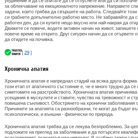
уединение и да се опитате да се отпуснете или да си поплаче
за облекчаване на емоционалното напрежение. Направете сп
задачи, които трябва да свършите на работа. Следвайте този 
си грабнете допълнително работно място. Не забравяйте да с
работен ден, да си купите нещо вкусно или най-накрая да оти
Движете се повече, водете активен начин на живот, запишете 
повече време на открито. Друг сигурен начин да се отървете о
да отидете на почивка.
[
29
]
Хронична апатия
Хроничната апатия е напреднал стадий на всяка друга форма 
този етап от апатичното състояние е, че е много трудно да се
симптомите на разстройството. Хроничната апатия причинява
усещания в мускулите и ставите, чувство на тревожност и стр
повишена сънливост. Обострянето на хронични заболявания 
Причините за апатията са разнообразни, те могат да бъдат въ
психологически, и външни - физически по природа.
Хроничната апатия трябва да се лекува безпроблемно. За це
подложите на преглед за заболявания и да потърсите квали
психотерапевт, психиатър или невролог. В особено тежки слу