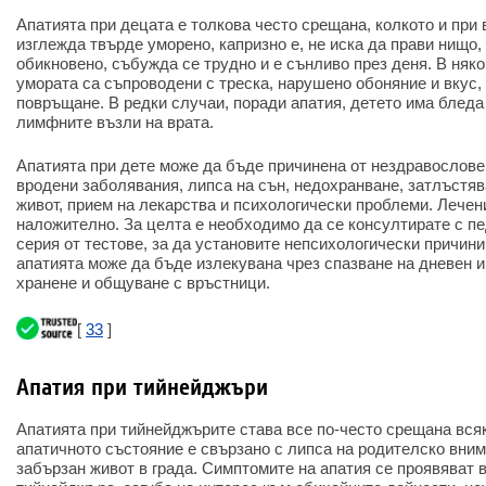
Апатията при децата е толкова често срещана, колкото и при 
изглежда твърде уморено, капризно е, не иска да прави нищо, 
обикновено, събужда се трудно и е сънливо през деня. В няко
умората са съпроводени с треска, нарушено обоняние и вкус, 
повръщане. В редки случаи, поради апатия, детето има бледа
лимфните възли на врата.
Апатията при дете може да бъде причинена от нездравослове
вродени заболявания, липса на сън, недохранване, затлъстяв
живот, прием на лекарства и психологически проблеми. Лечен
наложително. За целта е необходимо да се консултирате с пе
серия от тестове, за да установите непсихологически причини
апатията може да бъде излекувана чрез спазване на дневен 
хранене и общуване с връстници.
[
33
]
Апатия при тийнейджъри
Апатията при тийнейджърите става все по-често срещана всяк
апатичното състояние е свързано с липса на родителско вни
забързан живот в града. Симптомите на апатия се проявяват 