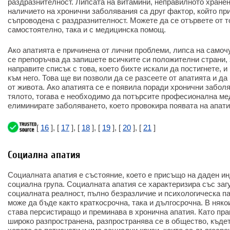
раздразнителност. Липсата на витамини, неправилното хранен
наличието на хронични заболявания са друг фактор, който пр
съпроводена с раздразнителност. Можете да се отървете от т
самостоятелно, така и с медицинска помощ.
Ако апатията е причинена от лични проблеми, липса на самочу
се препоръчва да запишете всичките си положителни страни, 
направите списък с това, което бихте искали да постигнете, 
към него. Това ще ви позволи да се разсеете от апатията и д
от живота. Ако апатията се е появила поради хронични заболя
тялото, тогава е необходимо да потърсите професионална м
елиминирате заболяването, което провокира появата на апати
[
16
], [
17
], [
18
], [
19
], [
20
], [
21
]
Социална апатия
Социалната апатия е състояние, което е присъщо на даден и
социална група. Социалната апатия се характеризира със заг
социалната реалност, пълно безразличие и психологическа па
може да бъде както краткосрочна, така и дългосрочна. В няк
става персистиращо и преминава в хронична апатия. Като пра
широко разпространена, разпространява се в общество, къдет