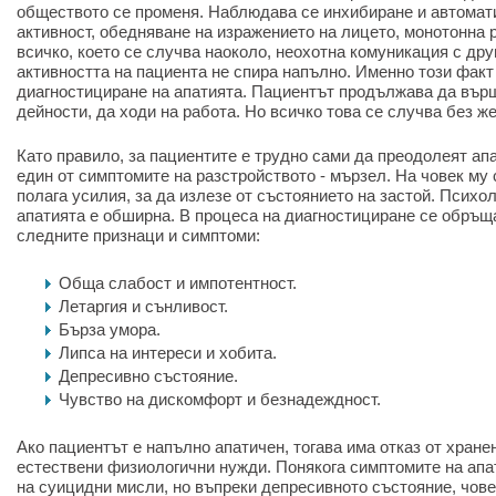
обществото се променя. Наблюдава се инхибиране и автомат
активност, обедняване на изражението на лицето, монотонна р
всичко, което се случва наоколо, неохотна комуникация с дру
активността на пациента не спира напълно. Именно този фак
диагностициране на апатията. Пациентът продължава да вър
дейности, да ходи на работа. Но всичко това се случва без 
Като правило, за пациентите е трудно сами да преодолеят апа
един от симптомите на разстройството - мързел. На човек му 
полага усилия, за да излезе от състоянието на застой. Психо
апатията е обширна. В процеса на диагностициране се обръщ
следните признаци и симптоми:
Обща слабост и импотентност.
Летаргия и сънливост.
Бърза умора.
Липса на интереси и хобита.
Депресивно състояние.
Чувство на дискомфорт и безнадеждност.
Ако пациентът е напълно апатичен, тогава има отказ от хране
естествени физиологични нужди. Понякога симптомите на апа
на суицидни мисли, но въпреки депресивното състояние, чове