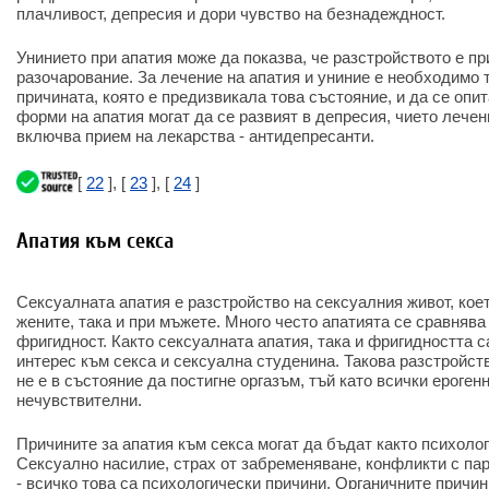
плачливост, депресия и дори чувство на безнадеждност.
Унинието при апатия може да показва, че разстройството е пр
разочарование. За лечение на апатия и униние е необходимо 
причината, която е предизвикала това състояние, и да се опит
форми на апатия могат да се развият в депресия, чието лече
включва прием на лекарства - антидепресанти.
[
22
], [
23
], [
24
]
Апатия към секса
Сексуалната апатия е разстройство на сексуалния живот, кое
жените, така и при мъжете. Много често апатията се сравнява 
фригидност. Както сексуалната апатия, така и фригидността 
интерес към секса и сексуална студенина. Такова разстройств
не е в състояние да постигне оргазъм, тъй като всички ероген
нечувствителни.
Причините за апатия към секса могат да бъдат както психолог
Сексуално насилие, страх от забременяване, конфликти с пар
- всичко това са психологически причини. Органичните причи