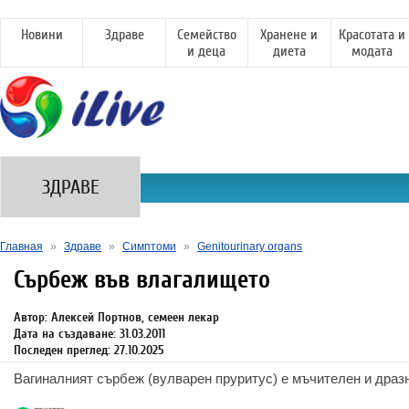
Новини
Здраве
Семейство
Хранене и
Красотата и
и деца
диета
модата
ЗДРАВЕ
Главная
»
Здраве
»
Симптоми
»
Genitourinary organs
Сърбеж във влагалището
Автор: Алексей Портнов, семеен лекар
Дата на създаване: 31.03.2011
Последен преглед: 27.10.2025
Вагиналният сърбеж (вулварен пруритус) е мъчителен и драз