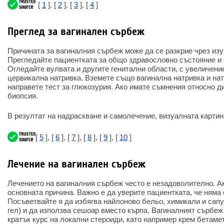
[
1
], [
2
], [
3
], [
4
]
Преглед за вагинален сърбеж
Причината за вагиналния сърбеж може да се разкрие чрез изу
Прегледайте пациентката за общо здравословно състояние и 
Огледайте вулвата и другите генитални области, с увеличение
цервикална натривка. Вземете също вагинална натривка и нат
направете тест за глюкозурия. Ако имате съмнения относно д
биопсия.
В резултат на надраскване и самолечение, визуалната картин
[
5
], [
6
], [
7
], [
8
], [
9
], [
10
]
Лечение на вагинален сърбеж
Лечението на вагиналния сърбеж често е незадоволително. А
основната причина. Важно е да уверите пациентката, че няма
Посъветвайте я да избягва найлоново бельо, химикали и сапу
гел) и да използва сешоар вместо кърпа. Вагиналният сърбеж
кратък курс на локални стероиди, като например крем бетаме