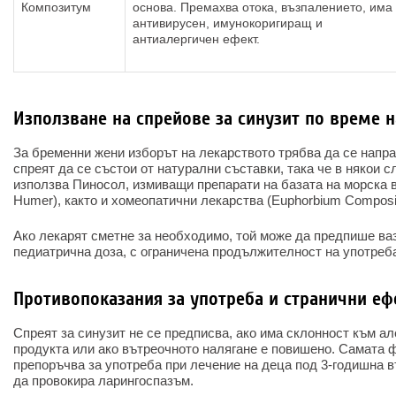
Композитум
основа. Премахва отока, възпалението, има
антивирусен, имунокоригиращ и
антиалергичен ефект.
Използване на спрейове за синузит по време 
За бременни жени изборът на лекарството трябва да се напра
спреят да се състои от натурални съставки, така че в някои 
използва Пиносол, измиващи препарати на базата на морска 
Humer), както и хомеопатични лекарства (Euphorbium Composi
Ако лекарят сметне за необходимо, той може да предпише ва
педиатрична доза, с ограничена продължителност на употреб
Противопоказания за употреба и странични еф
Спреят за синузит не се предписва, ако има склонност към ал
продукта или ако вътреочното налягане е повишено. Самата ф
препоръчва за употреба при лечение на деца под 3-годишна в
да провокира ларингоспазъм.