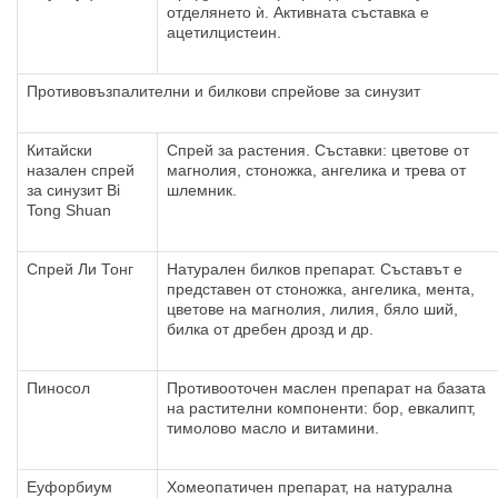
отделянето ѝ. Активната съставка е
ацетилцистеин.
Противовъзпалителни и билкови спрейове за синузит
Китайски
Спрей за растения. Съставки: цветове от
назален спрей
магнолия, стоножка, ангелика и трева от
за синузит Bi
шлемник.
Tong Shuan
Спрей Ли Тонг
Натурален билков препарат. Съставът е
представен от стоножка, ангелика, мента,
цветове на магнолия, лилия, бяло ший,
билка от дребен дрозд и др.
Пиносол
Противооточен маслен препарат на базата
на растителни компоненти: бор, евкалипт,
тимолово масло и витамини.
Еуфорбиум
Хомеопатичен препарат, на натурална