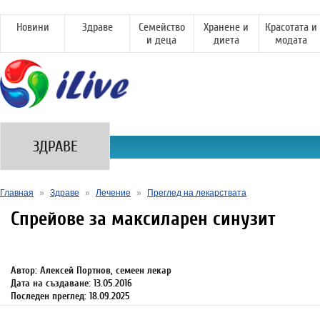
Новини
Здраве
Семейство
Хранене и
Красотата и
и деца
диета
модата
ЗДРАВЕ
Главная
»
Здраве
»
Лечение
»
Преглед на лекарствата
Спрейове за максиларен синузит
Автор: Алексей Портнов, семеен лекар
Дата на създаване: 13.05.2016
Последен преглед: 18.09.2025