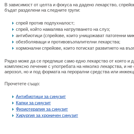
В зависимост от целта и фокуса на дадено лекарство, спрейов
бъдат разделени на следните групи:
спрей против подпухналост;
спрей, който намалява натрупването на слуз;
антибиотици (спрейове, които унищожават патогенни ми
обезболяващи и противовъзпалителни лекарства;
хормонални спрейове, които потискат развитието на въз
Рядко може да се предпише само едно лекарство от която и да
комплексно лечение с употребата на няколко лекарства, и не
аерозол, но и под формата на перорални средства или инжекц
Прочетете също:
Антибиотици за синузит
Капки за синузит
Физиотерапия за синузит
Хирургия за хроничен синузит