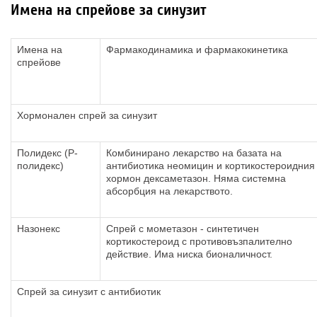
Имена на спрейове за синузит
Имена на
Фармакодинамика и фармакокинетика
спрейове
Хормонален спрей за синузит
Полидекс (P-
Комбинирано лекарство на базата на
полидекс)
антибиотика неомицин и кортикостероидния
хормон дексаметазон. Няма системна
абсорбция на лекарството.
Назонекс
Спрей с мометазон - синтетичен
кортикостероид с противовъзпалително
действие. Има ниска бионаличност.
Спрей за синузит с антибиотик