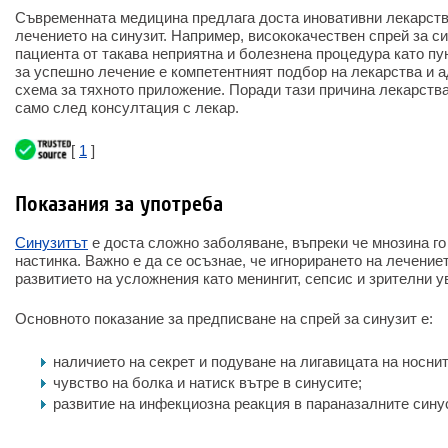
Съвременната медицина предлага доста иновативни лекарства
лечението на синузит. Например, висококачествен спрей за с
пациента от такава неприятна и болезнена процедура като п
за успешно лечение е компетентният подбор на лекарства и 
схема за тяхното приложение. Поради тази причина лекарства
само след консултация с лекар.
[
1
]
Показания за употреба
Синузитът
е доста сложно заболяване, въпреки че мнозина го
настинка. Важно е да се осъзнае, че игнорирането на лечение
развитието на усложнения като менингит, сепсис и зрителни 
Основното показание за предписване на спрей за синузит е:
наличието на секрет и подуване на лигавицата на носнит
чувство на болка и натиск вътре в синусите;
развитие на инфекциозна реакция в параназалните сину