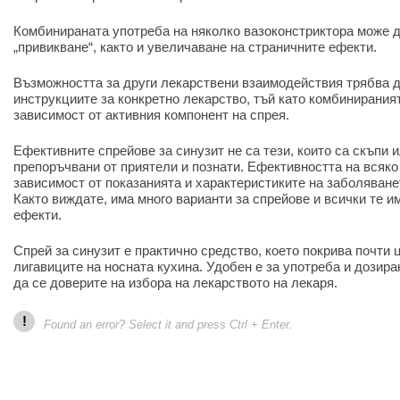
Комбинираната употреба на няколко вазоконстриктора може д
„привикване“, както и увеличаване на страничните ефекти.
Възможността за други лекарствени взаимодействия трябва д
инструкциите за конкретно лекарство, тъй като комбинирания
зависимост от активния компонент на спрея.
Ефективните спрейове за синузит не са тези, които са скъпи 
препоръчвани от приятели и познати. Ефективността на всяко
зависимост от показанията и характеристиките на заболяване
Както виждате, има много варианти за спрейове и всички те 
ефекти.
Спрей за синузит е практично средство, което покрива почти 
лигавиците на носната кухина. Удобен е за употреба и дозира
да се доверите на избора на лекарството на лекаря.
!
Found an error? Select it and press Ctrl + Enter.