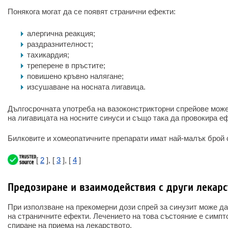
Понякога могат да се появят странични ефекти:
алергична реакция;
раздразнителност;
тахикардия;
треперене в пръстите;
повишено кръвно налягане;
изсушаване на носната лигавица.
Дългосрочната употреба на вазоконстрикторни спрейове мож
на лигавицата на носните синуси и също така да провокира еф
Билковите и хомеопатичните препарати имат най-малък брой 
[
2
], [
3
], [
4
]
Предозиране и взаимодействия с други лекарс
При използване на прекомерни дози спрей за синузит може д
на страничните ефекти. Лечението на това състояние е симпт
спиране на приема на лекарството.