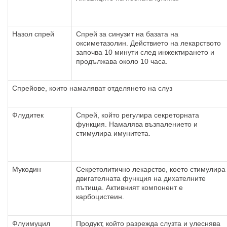
Назол спрей
Спрей за синузит на базата на
оксиметазолин. Действието на лекарството
започва 10 минути след инжектирането и
продължава около 10 часа.
Спрейове, които намаляват отделянето на слуз
Флудитек
Спрей, който регулира секреторната
функция. Намалява възпалението и
стимулира имунитета.
Мукодин
Секретолитично лекарство, което стимулира
двигателната функция на дихателните
пътища. Активният компонент е
карбоцистеин.
Флуимуцил
Продукт, който разрежда слузта и улеснява