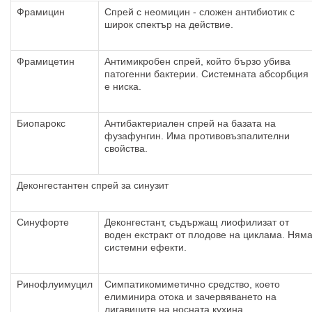
Фрамицин
Спрей с неомицин - сложен антибиотик с
широк спектър на действие.
Фрамицетин
Антимикробен спрей, който бързо убива
патогенни бактерии. Системната абсорбция
е ниска.
Биопарокс
Антибактериален спрей на базата на
фузафунгин. Има противовъзпалителни
свойства.
Деконгестантен спрей за синузит
Синуфорте
Деконгестант, съдържащ лиофилизат от
воден екстракт от плодове на циклама. Ням
системни ефекти.
Ринофлуимуцил
Симпатикомиметично средство, което
елиминира отока и зачервяването на
лигавиците на носната кухина.