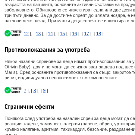
възрастта на пациента, основните активни съставки на продук
заболяването. Обикновено се инжектират една или две дози в
три пъти дневно. За да достигне спреят до цялата ноздра, е 
наклони леко назад. При малки деца спреят се инжектира в л
[
12
], [
13
], [
14
], [
15
], [
16
], [
17
], [
18
]
Противопоказания за употреба
Някои назални спрейове за деца нямат противопоказания за у
Otrivin Baby), други не могат да се използват за деца под шест
Maris). Сред основните противопоказания са също: закритоъг
ринит, индивидуална непоносимост към компонентите.
[
7
], [
8
], [
9
]
Странични ефекти
Понякога след употреба на назален спрей за деца могат да с
реакции: гадене, замаяност, алергии (парене, обрив, уртикария
кръвно налягане, аритмия, тахикардия, безсъние, раздразнени
умора.