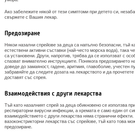
Ако забележите някой от тези симптоми при детето си, незаба
свържете с Вашия лекар.
Предозиране
Някои назални спрейове за деца са напълно безопасни, тъй ка
естествени активни съставки (най-често морска вода), така ч
са установени. Други, напротив, трябва да се използват с осо
спазват внимателно инструкциите. Понякога предозирането н
доведе до замаяност, гадене, аритмия, главоболие, учестен п
забравяйте да следите дозата на лекарството и да прочетете 
доставят със спрея.
Взаимодействия с други лекарства
Тъй като назалният спрей за деца обикновено се използва пр
респираторни вирусни инфекции, а хремата е само един от си
взаимодействието с други лекарства няма странични ефекти. 
вазоконстрикторни лекарства със спрейове, тъй като това мо
предозиране.