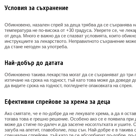
Условия за съхранение
Обикновено, назален спрей за деца трябва да се съхранява н
температура не по-висока от +30 градуса. Уверете се, че лек
от деца. Много е важно да се спазват условията, които обикн
инструкциите за лекарството. Неправилното съхранение може
да стане негоден за употреба.
Най-добър до датата
Обикновено такива лекарства могат да се съхраняват до три 
изтичане на срока на годност, тъй като това може да доведе д
да видите срока на годност, погледнете опаковката на спрея.
Ефективни спрейове за хрема за деца
Ако смятате, че е по-добре да не лекувате хрема, а да я оста
тогава това е грешно решение. Особено ако се е появила при 
може да стигне по-далеч и да засегне носоглътката и ушите. 
загуба на апетит, главоболие, лош сън. Най-добре е в такива
специални спрейове, тъй като те се абсорбират по-добре, по-