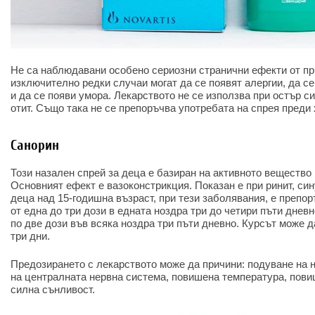
Не са наблюдавани особено сериозни странични ефекти от пр
изключително редки случаи могат да се появят алергии, да с
и да се появи умора. Лекарството не се използва при остър си
отит. Също така не се препоръчва употребата на спрея преди
Санорин
Този назален спрей за деца е базиран на активното вещество
Основният ефект е вазоконстрикция. Показан е при ринит, сину
деца над 15-годишна възраст, при тези заболявания, е препо
от една до три дози в едната ноздра три до четири пъти дневн
по две дози във всяка ноздра три пъти дневно. Курсът може 
три дни.
Предозирането с лекарството може да причини: подуване на н
на централната нервна система, повишена температура, пови
силна сънливост.