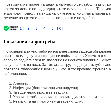
През зимата и пролетта децата най-често се разболяват от р
хрема за деца е по-подходящ в този случай от капки. Това мо
е дозиран, позволява ви да напоите напълно цялата лигавица
лечение на хрема със спрей е по-проста и по-удобна.
[
1
], [
2
], [
3
], [
4
], [
5
], [
6
]
Показания за употреба
Показанията за употреба на назален спрей за деца обикновен
настинка или други инфекциозни заболявания. Хремата е мног
започва веднага след възпаление на носната лигавица. Бебет
запушването на носа. За тях става трудно да дишат, губят апе
появяват главоболие и шум в ушите. Като правило, хремата 
заболявания:
Алергия.
Инфекции (бактериални или вирусни).
Твърде много прах във въздуха.
Хронични заболявания на горните дихателни пътища.
Реакцията на тялото към цигарения дим.