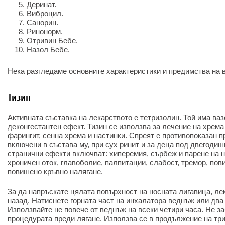
Деринат.
Виброцил.
Санорин.
Ринонорм.
Отривин Бебе.
Назол Бебе.
Нека разгледаме основните характеристики и предимства на в
Тизин
Активната съставка на лекарството е тетризолин. Той има ва
деконгестантен ефект. Тизин се използва за лечение на хрема 
фарингит, сенна хрема и настинки. Спреят е противопоказан п
включени в състава му, при сух ринит и за деца под двегодиш
странични ефекти включват: хиперемия, сърбеж и парене на н
хроничен оток, главоболие, палпитации, слабост, тремор, пов
повишено кръвно налягане.
За да напръскате цялата повърхност на носната лигавица, ле
назад. Натиснете горната част на инхалатора веднъж или два 
Използвайте не повече от веднъж на всеки четири часа. Не з
процедурата преди лягане. Използва се в продължение на три 