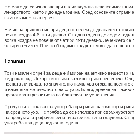
Не може да се използва при индивидуална непоносимост към
лекарството, както и до една година. Сред основните странич
само възможна алергия.
Начин на приложение при деца от седем до дванадесет годин
всяка ноздра 4-6 пъти дневно. От една година до седем годин
всяка ноздра не повече от четири пъти дневно. Лечението се 
четири седмици. При необходимост курсът може да се повтор
Називин
Този назален спрей за деца е базиран на активно вещество к
хидрохлорид. Лекарството има вазоконстрикторен ефект. Сл
носната лигавица, то значително намалява отока на носните 
и намалява количеството на слузта. Благодарение на Називи
предотврати развитието на бактериални усложнения.
Продуктът е показан за употреба при ринит, вазомоторни ринит
на средното ухо. Не трябва да се използва при свръхчувстви
на продукта, атрофичен ринит и закритоъгълна глаукома. Същ
употреба при деца под една година.