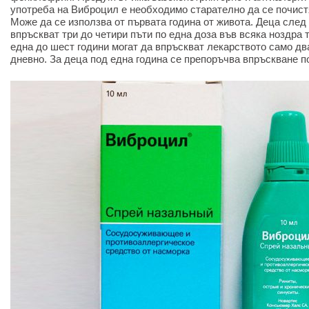
употреба на Виброцил е необходимо старателно да се почистя
Може да се използва от първата година от живота. Деца след
впръскват три до четири пъти по една доза във всяка ноздра 
една до шест години могат да впръскват лекарството само дв
дневно. За деца под една година се препоръчва впръскване п