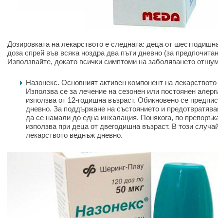
Дозировката на лекарството е следната: деца от шестгодишна
доза спрей във всяка ноздра два пъти дневно (за предпочитан
Използвайте, докато всички симптоми на заболяването отшум
Назонекс. Основният активен компонент на лекарството
Използва се за лечение на сезонен или постоянен алерг
използва от 12-годишна възраст. Обикновено се предпи
дневно. За поддържане на състоянието и предотвратява
да се намали до една инхалация. Понякога, по препоръка
използва при деца от двегодишна възраст. В този случай
лекарството веднъж дневно.