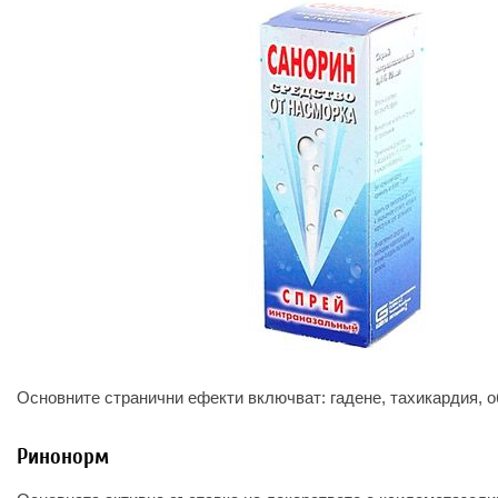
Основните странични ефекти включват: гадене, тахикардия, о
Ринонорм