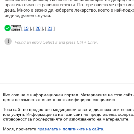
практика нямат странични ефекти. По-горе описахме ефективн
деца. Много е важно да изберете лекарство, което е най-под
индивидуален случай.
[
19
], [
20
], [
21
]
!
Found an error? Select it and press Ctrl + Enter.
ilive.com.ua е информационен портал. Материалите на този сай
цел и не заместват съвета на квалифициран специалист.
Този сайт не предоставя медицински съвети, диагноза или лечени
или услуги. Информацията на този сайт не представлява оферта
отговорност за последствията от използването на материалите.
Моля, прочетете
правилата и политиките на сайта
.