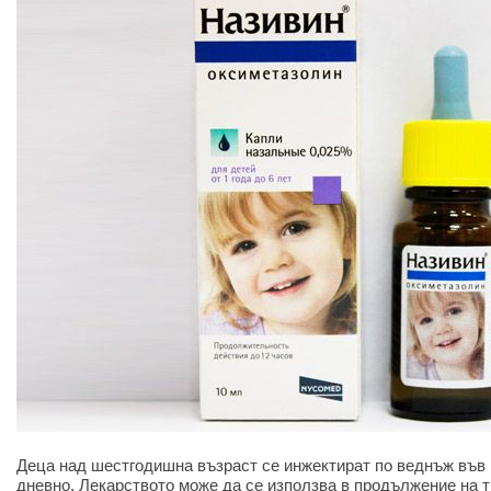
Деца над шестгодишна възраст се инжектират по веднъж във 
дневно. Лекарството може да се използва в продължение на т