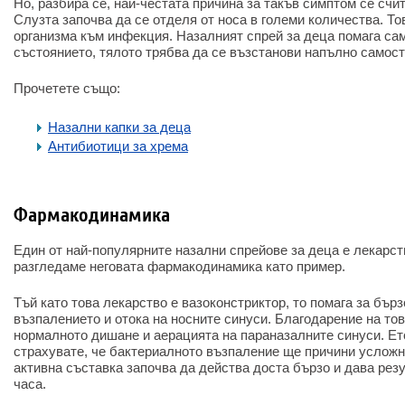
Но, разбира се, най-честата причина за такъв симптом се счи
Слузта започва да се отделя от носа в големи количества. То
организма към инфекция. Назалният спрей за деца помага са
състоянието, тялото трябва да се възстанови напълно самос
Прочетете също:
Назални капки за деца
Антибиотици за хрема
Фармакодинамика
Един от най-популярните назални спрейове за деца е лекарст
разгледаме неговата фармакодинамика като пример.
Тъй като това лекарство е вазоконстриктор, то помага за бър
възпалението и отока на носните синуси. Благодарение на то
нормалното дишане и аерацията на параназалните синуси. Ет
страхувате, че бактериалното възпаление ще причини усложн
активна съставка започва да действа доста бързо и дава рез
часа.