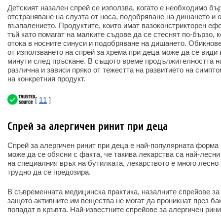
Детският назален спрей се използва, когато е необходимо бъ
отстраняване на слузта от носа, подобряване на дишането и 
възпалението. Продуктите, които имат вазоконстрикторен ефе
тъй като помагат на малките съдове да се стеснят по-бързо, 
отока в носните синуси и подобряване на дишането. Обикнов
от използването на спрей за хрема при деца може да се види 
минути след пръскане. В същото време продължителността н
различна и зависи пряко от тежестта на развитието на симпт
на конкретния продукт.
[
11
]
Спрей за алергичен ринит при деца
Спрей за алергичен ринит при деца е най-популярната форма 
може да се обясни с факта, че такива лекарства са най-лесни
на специалния връх на бутилката, лекарството е много лесно 
трудно да се предозира.
В съвременната медицинска практика, назалните спрейове за 
защото активните им вещества не могат да проникнат през ба
попадат в кръвта. Най-известните спрейове за алергичен рини