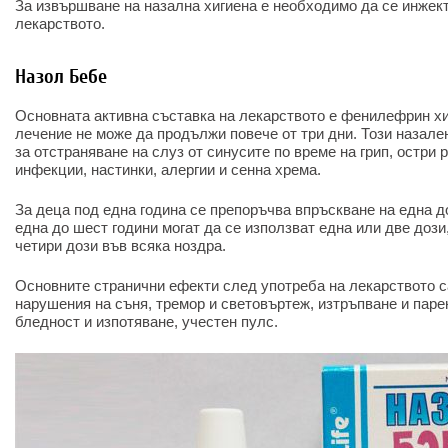
За извършване на назална хигиена е необходимо да се инжект
лекарството.
Назол Бебе
Основната активна съставка на лекарството е фенилефрин х
лечение не може да продължи повече от три дни. Този назале
за отстраняване на слуз от синусите по време на грип, остри
инфекции, настинки, алергии и сенна хрема.
За деца под една година се препоръчва впръскване на една д
една до шест години могат да се използват една или две дози,
четири дози във всяка ноздра.
Основните странични ефекти след употреба на лекарството са
нарушения на съня, тремор и световъртеж, изтръпване и паре
бледност и изпотяване, учестен пулс.