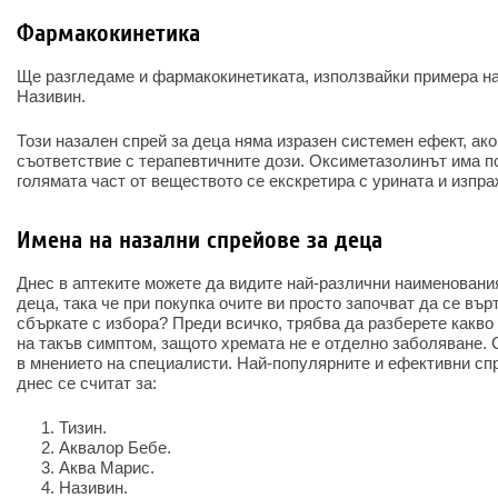
Фармакокинетика
Ще разгледаме и фармакокинетиката, използвайки примера н
Називин.
Този назален спрей за деца няма изразен системен ефект, ако
съответствие с терапевтичните дози. Оксиметазолинът има по
голямата част от веществото се екскретира с урината и изпра
Имена на назални спрейове за деца
Днес в аптеките можете да видите най-различни наименования
деца, така че при покупка очите ви просто започват да се вър
сбъркате с избора? Преди всичко, трябва да разберете какво
на такъв симптом, защото хремата не е отделно заболяване. 
в мнението на специалисти. Най-популярните и ефективни сп
днес се считат за:
Тизин.
Аквалор Бебе.
Аква Марис.
Називин.