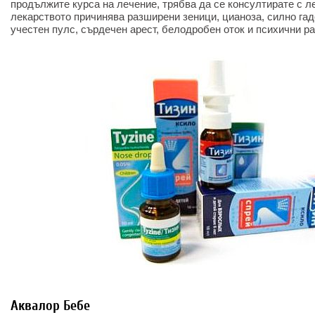
продължите курса на лечение, трябва да се консултирате с л
лекарството причинява разширени зеници, цианоза, силно гаде
учестен пулс, сърдечен арест, белодробен оток и психични р
Аквалор Бебе