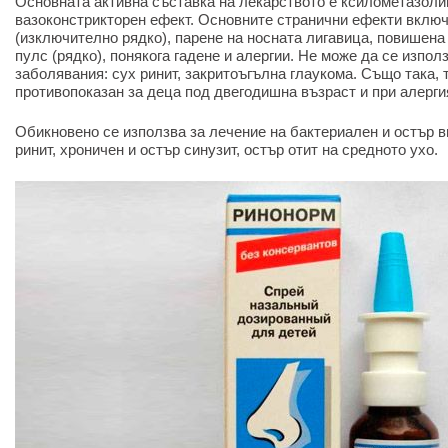
Основната активна съставка на лекарството е ксилометазоли
вазоконстрикторен ефект. Основните странични ефекти включ
(изключително рядко), парене на носната лигавица, повишена
пулс (рядко), понякога гадене и алергии. Не може да се изпол
заболявания: сух ринит, закритоъгълна глаукома. Също така, 
противопоказан за деца под двегодишна възраст и при алерги
Обикновено се използва за лечение на бактериален и остър в
ринит, хроничен и остър синузит, остър отит на средното ухо.