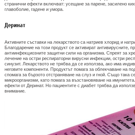
странични ефекти включват: усещане за парене, засилено ких
главоболие, гадене и умора.
Деринат
Активните съставки на лекарството са натриев хлорид и натр
Благодарение на този продукт се активират антивирусните, п
антиинфекциозните защитни сили на организма. Спреят за хре
лечение на остри респираторни вирусни инфекции, остри рес
синузит. Лекарството не трябва да се използва, ако има инд
неговите компоненти. Продуктът помага за облекчаване на по
спомага за бързото отстраняване на слуз и гной. Също така с
микроорганизми, като помага за възстановяване на имунитета.
ефекти от Деринат. Но пациентите с диабет трябва да използ
внимание.