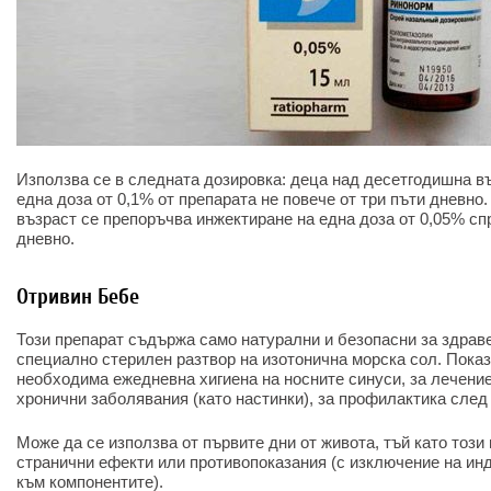
Използва се в следната дозировка: деца над десетгодишна в
една доза от 0,1% от препарата не повече от три пъти дневно
възраст се препоръчва инжектиране на една доза от 0,05% спр
дневно.
Отривин Бебе
Този препарат съдържа само натурални и безопасни за здраве
специално стерилен разтвор на изотонична морска сол. Показа
необходима ежедневна хигиена на носните синуси, за лечени
хронични заболявания (като настинки), за профилактика след
Може да се използва от първите дни от живота, тъй като този
странични ефекти или противопоказания (с изключение на и
към компонентите).