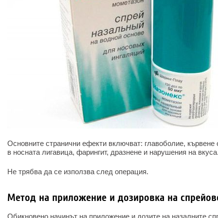
Основните странични ефекти включват: главоболие, кървене 
в носната лигавица, фарингит, дразнене и нарушения на вкуса
Не трябва да се използва след операция.
Метод на приложение и дозировка на спрейове
Обикновено начинът на приложение и дозите на назалните спр