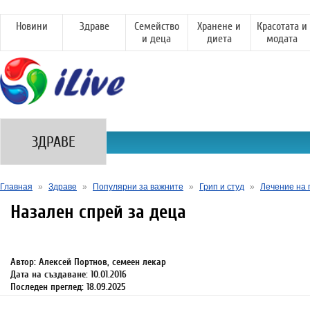
Новини
Здраве
Семейство
Хранене и
Красотата и
и деца
диета
модата
ЗДРАВЕ
Главная
»
Здраве
»
Популярни за важните
»
Грип и студ
»
Лечение на 
Назален спрей за деца
Автор: Алексей Портнов, семеен лекар
Дата на създаване: 10.01.2016
Последен преглед: 18.09.2025