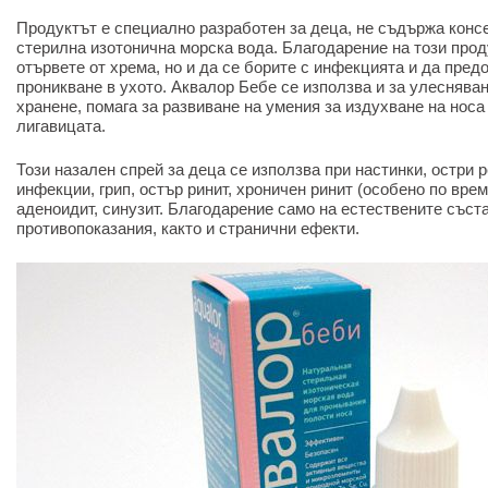
Продуктът е специално разработен за деца, не съдържа конс
стерилна изотонична морска вода. Благодарение на този прод
отървете от хрема, но и да се борите с инфекцията и да пред
проникване в ухото. Аквалор Бебе се използва и за улеснява
хранене, помага за развиване на умения за издухване на нос
лигавицата.
Този назален спрей за деца се използва при настинки, остри 
инфекции, грип, остър ринит, хроничен ринит (особено по време
аденоидит, синузит. Благодарение само на естествените съст
противопоказания, както и странични ефекти.