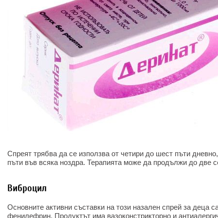
Спреят трябва да се използва от четири до шест пъти дневно,
пъти във всяка ноздра. Терапията може да продължи до две 
Виброцил
Основните активни съставки на този назален спрей за деца с
фенилефрин. Продуктът има вазоконстрикторно и антиалерги