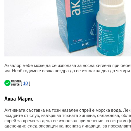
Аквалор Бебе може да се използва за носна хигиена при бебе
им. Необходимо е всяка ноздра да се изплаква два до четири
[
10
]
Аква Марис
Активната съставка на този назален спрей е морска вода. Ле
ноздрите от слуз, извършва тяхната хигиена, овлажнява, обл
спрей за хрема за деца се използва при лечение на остри ин
аденоидит, след операции на носната лигавица, за профилакт