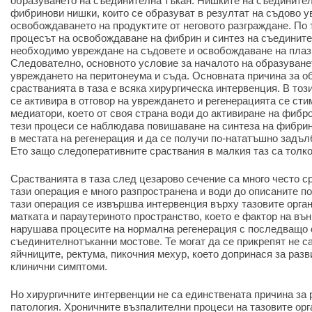
образуването на съединителна тъкан. Нишките на съединител
фибринови нишки, които се образуват в резултат на съдово 
освобождаването на продуктите от неговото разграждане. По т
процесът на освобождаване на фибрин и синтез на съедините
необходимо увреждане на съдовете и освобождаване на плаз
Следователно, основното условие за началото на образуване
увреждането на перитонеума и съда. Основната причина за о
срастванията в таза е всяка хирургическа интервенция. В тоз
се активира в отговор на увреждането и регенерацията се ст
медиатори, което от своя страна води до активиране на фибр
тези процеси се наблюдава повишаване на синтеза на фибрин
в местата на регенерация и да се получи по-нататъшно задъл
Ето защо следоперативните сраствания в малкия таз са толко
Срастванията в таза след цезарово сечение са много често с
тази операция е много разпространена и води до описаните по
тази операция се извършва интервенция върху тазовите орга
матката и параутериното пространство, което е фактор на въ
нарушава процесите на нормална регенерация с последващо 
съединителнотъканни мостове. Те могат да се прикрепят не са
яйчниците, ректума, пикочния мехур, което допринася за раз
клинични симптоми.
Но хирургичните интервенции не са единствената причина за 
патология. Хроничните възпалителни процеси на тазовите орг