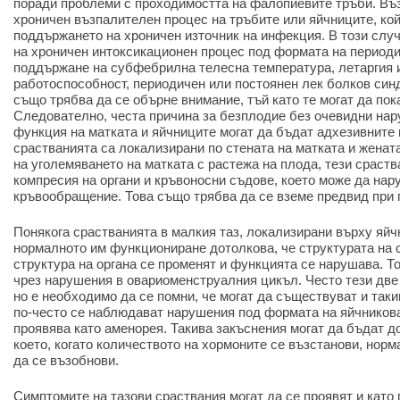
поради проблеми с проходимостта на фалопиевите тръби. Въ
хроничен възпалителен процес на тръбите или яйчниците, ко
поддържането на хроничен източник на инфекция. В този слу
на хроничен интоксикационен процес под формата на периоди
поддържане на субфебрилна телесна температура, летаргия 
работоспособност, периодичен или постоянен лек болков син
също трябва да се обърне внимание, тъй като те могат да пок
Следователно, честа причина за безплодие без очевидни на
функция на матката и яйчниците могат да бъдат адхезивните 
срастванията са локализирани по стената на матката и женат
на уголемяването на матката с растежа на плода, тези сраств
компресия на органи и кръвоносни съдове, което може да на
кръвообращение. Това също трябва да се вземе предвид при 
Понякога срастванията в малкия таз, локализирани върху яйч
нормалното им функциониране дотолкова, че структурата на 
структура на органа се променят и функцията се нарушава. Т
чрез нарушения в овариоменструалния цикъл. Често тези две 
но е необходимо да се помни, че могат да съществуват и таки
по-често се наблюдават нарушения под формата на яйчникова
проявява като аменорея. Такива закъснения могат да бъдат д
което, когато количеството на хормоните се възстанови, нор
да се възобнови.
Симптомите на тазови сраствания могат да се проявят и като 