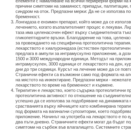
елементи с намаляване на всички периферни форми на к
причини симптоми на замаяност, припадък, палпитации, 
синдром на оток. Предпазни мерки: Да не се използва по
бременност.
Лонгидаза е ензимен препарат, който може да се използв
лечението, когато възпалителният процес е лекуван. Ли
таза има целенасочен ефект върху съединителната тъка
гликопептидните връзки. Благодарение на това, целена
за провеждането на специфична протеолитична терапия.
лекарството е хиалуронидаза (естествен протеолитичен 
предлага в ампули за интрамускулно приложение, а дози
1500 и 3000 международни единици. Методът на приложе
интрамускулен, 3000 единици от лекарството на ден, кур
дни до три седмици. Курсът на лечение може да се повт
Странични ефекти са възможни само под формата на ал
на мястото на инжектиране. Предпазни мерки - нежелате
лекарството по време на бременност и кърмене.
Терилитин е лекарство, което съдържа протеолитични п
протеолитична активност по отношение на съединителна
успешно да се използва за подобряване на динамиката 
срастванията върху яйчниците като комбинирана терапи
под формата на вагинални супозитории, което подобряв
приложение. Начинът на употреба на лекарството е по е
два пъти дневно. Страничните ефекти могат да бъдат п
симптоми на сърбеж във влагалището. Системните стра