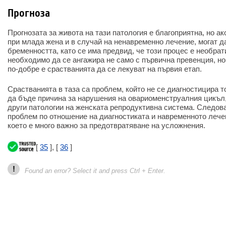
Прогноза
Прогнозата за живота на тази патология е благоприятна, но а
при млада жена и в случай на ненавременно лечение, могат д
бременността, като се има предвид, че този процес е необра
необходимо да се ангажира не само с първична превенция, но 
по-добре е срастванията да се лекуват на първия етап.
Срастванията в таза са проблем, който не се диагностицира т
да бъде причина за нарушения на овариоменструалния цикъл,
други патологии на женската репродуктивна система. Следова
проблем по отношение на диагностиката и навременното лече
което е много важно за предотвратяване на усложнения.
[
35
], [
36
]
!
Found an error? Select it and press Ctrl + Enter.