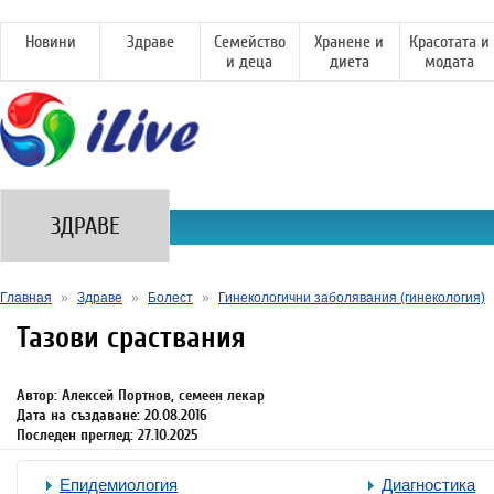
Новини
Здраве
Семейство
Хранене и
Красотата и
и деца
диета
модата
ЗДРАВЕ
Главная
»
Здраве
»
Болест
»
Гинекологични заболявания (гинекология)
Тазови сраствания
Автор: Алексей Портнов, семеен лекар
Дата на създаване: 20.08.2016
Последен преглед: 27.10.2025
Епидемиология
Диагностика