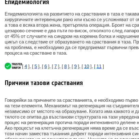
Епидемиология
Епидемиологията на развитието на сраствания в таза е такава
хирургичните интервенции рано или късно се усложняват от о
а това е всяка втора жена, претърпяла операция. Броят на ср
цезарово сечение е два пъти по-висок, отколкото след лапар
от 45% от случаите на синдром на коремна болка и нарушени
цикъл са следствие от образуването на сраствания в таза. П
на проблема, е необходимо да се предприемат първични прев
процеса на срастване в таза.
[
4
], [
5
], [
6
], [
7
], [
8
], [
9
], [
10
], [
11
]
Причини тазови сраствания
Говорейки за причините за срастванията, е необходимо първо
на тези елементи. Механизмът на регенерация на съединителн
независимо от мястото на образуване. Когато има каквото и д
тялото се опитва да възстанови структурата на тази увредена
процес на регенерация протича поради интензивното делене н
Ако процесът на клетъчна регенерация няма време да се възс
този начин замества тъканния дефект поради интензивния си