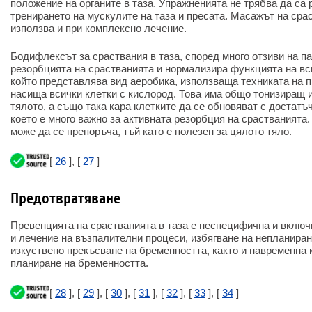
положение на органите в таза. Упражненията не трябва да са 
тренирането на мускулите на таза и пресата. Масажът на срас
използва и при комплексно лечение.
Бодифлексът за сраствания в таза, според много отзиви на па
резорбцията на срастванията и нормализира функцията на вси
който представлява вид аеробика, използваща техниката на 
насища всички клетки с кислород. Това има общо тонизиращ 
тялото, а също така кара клетките да се обновяват с достатъ
което е много важно за активната резорбция на срастванията
може да се препоръча, тъй като е полезен за цялото тяло.
[
26
], [
27
]
Предотвратяване
Превенцията на срастванията в таза е неспецифична и включ
и лечение на възпалителни процеси, избягване на непланиран
изкуствено прекъсване на бременността, както и навременна 
планиране на бременността.
[
28
], [
29
], [
30
], [
31
], [
32
], [
33
], [
34
]