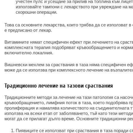
учестен пулс и усещане за прилив на топлина към лицет
използвайте тампони с лекарството при увреждане на м
скорошни операции.
Това са основните лекарства, които трябва да се използват в
е предписано от лекар.
Витамините нямат специфичен ефект при лечението на сраства
комплексната терапия подобряват кръвообращението и норма
включително локалния.
Вишневски мехлем за сраствания в таза няма специфичен ефе
може да се използва при комплексното лечение на възпалите
Традиционно лечение на тазови сраствания
Традиционните методи за лечение на тази патология са насо
кръвообращението, лимфния поток в таза, което подобрява п
пролиферация и намалява количеството на съединителната тъ
използва на всеки етап от заболяването, тъй като тези методи
могат да се прилагат дълго време. Основните традиционни ре
Пиявиците се използват при сраствания в таза поради с