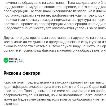
причина за образуване на сраствания. Това създава много бл
поддържане на муден възпалителен процес, който се поддър
пролиферация. По този начин хроничното възпаление в яйчни
постоянно присъствие на неутрофилни левкоцити, гранулоци
- всички тези клетки увреждат нормалната структура на перит
постоянен процес на пролиферация и регенерация на съедини
Следователно, съществуват благоприятни условия за развити
Друга, по-рядка причина за сраствания е нарушение на топогр
което може да се дължи на вродени дефекти в структурата и
пикочно-половата система. В този случай нарушението на но
органите е провокиращ фактор за началото на образуването н
[
12
]
Рискови фактори
Като се имат предвид всички възможни причини за тази патол
идентифицира рискова група жени, които трябва да бъдат на
сраствания. Това ще помогне не само за намаляване на проб
овариоменструалния цикъл, но и за намаляване на женското 
може да бъде излекувано на този етап от фибропластичните п
включва: