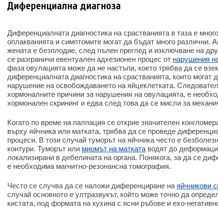
Диференциална диагноза
Диференциалната диагностика на срастванията в таза е много
оплакванията и симптомите могат да бъдат много различни. А
жената е безплодие, след пълен преглед и изключване на дру
се разграничи евентуален адхезионен процес от
нарушения н
фаза овулацията може да не настъпи, което трябва да се взе
диференциалната диагностика на срастванията, които могат 
нарушение на освобождаването на яйцеклетката. Следователн
хормоналните причини за нарушения на овулацията, е необхо
хормонален скрининг и едва след това да се мисли за механи
Когато по време на палпация се открие значителен конгломер
върху яйчника или матката, трябва да се проведе диференци
процеси. В този случай туморът на яйчника често е безболезн
контури. Туморът или
миомът на матката
водят до деформация
локализирани в дебелината на органа. Понякога, за да се ди
е необходима магнитно-резонансна томография.
Често се случва да се наложи диференциране на
яйчникови с
случай основното е ултразвукът, който може точно да опреде
кистата, под формата на кухина с ясни ръбове и ехо-негатив