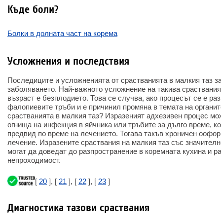
Къде боли?
Болки в долната част на корема
Усложнения и последствия
Последиците и усложненията от срастванията в малкия таз за
заболяването. Най-важното усложнение на такива сраствания
възраст е безплодието. Това се случва, ако процесът се е ра
фалопиевите тръби и е причинил промяна в темата на органите
срастванията в малкия таз? Изразеният адхезивен процес м
огнища на инфекция в яйчника или тръбите за дълго време, ко
предвид по време на лечението. Тогава такъв хроничен оофор
лечение. Изразените сраствания на малкия таз със значителн
могат да доведат до разпространение в коремната кухина и р
непроходимост.
[
20
], [
21
], [
22
], [
23
]
Диагностика тазови сраствания