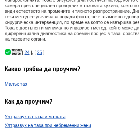
камера през специален проводник в тазовата кухина, което п
види естеството на промените и тяхното разпространение. Ди
този метод се увеличава поради факта, че е възможно еднов
хирургическа интервенция, по време на която се извършва рев
Това е достъпен и минимално инвазивен метод, който може да
диференциална диагностика на обемен процес в таза, сраств
на тазовите органи.
[
24
], [
25
]
Какво трябва да проучим?
Малък таз
Как да проучим?
Ултразвук на таза и матката
Ултразвук на таза при небременни жени