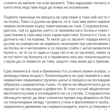
стените на малкия таз към органите. Това нарушава тяхната 
което впоследствие води до поява на оплаквания.
Първите признаци на процеса на срастване в таза най-често 
на болка. Това се дължи на факта, че в таза има много нервн
нервни окончания върху перитонеума на таза. Следователно, 
разтяга, той се дразни, което се проявява като болка и тежест
сраствания в таза има свои характеристики: болката е тъпа, 
долната част на корема. Те могат да се засилят поради менст
дължи на компресия на нервните окончания при увеличаване 
на болка не е интензивен и се лекува слабо с антиспазмолит
болки е, че те са от един и същи тип и не се засилват, нямат 
естеството на болката се е променило или ако локализацията 
струва да се помисли за това, защото това може да е признак
Срастванията в таза и бременността са много важен въпрос, 
репродуктивна възраст. Локализацията на срастванията е мно
нормалния овариоменструален цикъл и процеса на оплождане
образува съединителна тъкан, тя пречи на яйцеклетката да н
процесът на овулация е дефектен. В този случай яйцеклеткат
маточната кухина и оплождането не се случва. Следователно
яйчниците могат да имат клинични прояви под формата на бе
са локализирани между тазовата стена и фалопиевата тръба, 
нормалното движение на сперматозоидите, което усложнява 