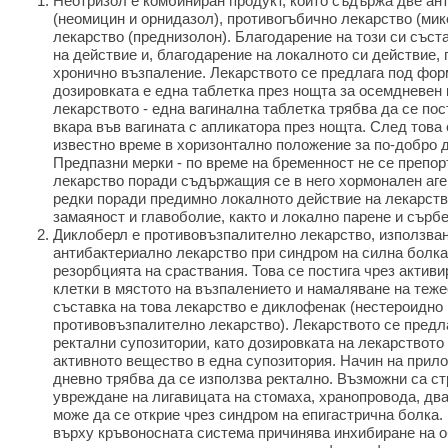
Неотризол е комбиниран продукт, който съдържа две ан
(неомицин и орнидазол), противогъбично лекарство (ми
лекарство (преднизолон). Благодарение на този си съст
на действие и, благодарение на локалното си действие, 
хронично възпаление. Лекарството се предлага под форм
дозировката е една таблетка през нощта за осемдневен 
лекарството - една вагинална таблетка трябва да се пос
вкара във вагината с апликатора през нощта. След това
известно време в хоризонтално положение за по-добро д
Предпазни мерки - по време на бременност не се препор
лекарство поради съдържащия се в него хормонален аге
редки поради предимно локалното действие на лекарство
замаяност и главоболие, както и локално парене и сърб
Диклоберл е противовъзпалително лекарство, използван
антибактериално лекарство при синдром на силна болка,
резорбцията на сраствания. Това се постига чрез актив
клетки в мястото на възпалението и намаляване на теже
съставка на това лекарство е диклофенак (нестероидно
противовъзпалително лекарство). Лекарството се предл
ректални супозитории, като дозировката на лекарството
активното вещество в една супозитория. Начин на прило
дневно трябва да се използва ректално. Възможни са с
увреждане на лигавицата на стомаха, хранопровода, дв
може да се открие чрез синдром на епигастрична болка.
върху кръвоносната система причинява инхибиране на 