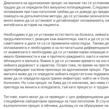
Диагнозата на адхезионния процес на малкия таз се усложнява
трудно да се определи без визуално потвърждение. Следоват
оплаквания при тази патология трябва да се доведе до предва
помощта на допълнителни методи, да се установи окончателн
много важно да се установят и детайлизират оплакванията, ка
житейската история на пациента.
Необходимо е да се установи естеството на болката, нейната
продължителност, реакция към аналгетици, както и да се уст
симптомите и дали те са се променили напоследък. Такова д
оплакванията е необходимо и за по-нататъшна диференциалн
от анамнезата е необходимо да се установи какви операции е
имало бременности и как е протекло раждането, както и нали
яйчниците и матката. Важно е да се установи времето на пос
нейната редовност и характер. Освен това, по време на прегл
идентифицират косвени признаци на адхезионния процес. Пр
матката може да се определи нейната недостатъчна подвижно
може да се определи едностранен инфилтрат, който не е боле
болезнен. Но този процес не бива да се изключва, ако няма 
прегледа на жената в огледалата, тъй като процесът е труден
Тестове, които могат да се проведат с цел диференциална диа
специфични лабораторни признаци за тази патология. В случ
възпалителен процес в яйчника, дължащ се на образуване на