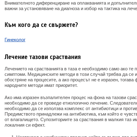
Внимателното диференциране на оплакванията и допълнителн
важни за установяване на диагноза и избор на тактика на леч
Към кого да се свържете?
Гинеколог
Лечение тазови сраствания
Лечението на срастванията в таза е необходимо само ако те 
симптоми. Медицинските методи в този случай трябва да се и
обостряне на процесите, а ако процесът не е изразен, тогава
народните методи имат приоритет.
Ако има изразен възпалителен процес на фона на тазови срас
необходимо да се проведе етиологично лечение. Следователн
необходимо да се използва комплекс от антибиотици и проти
Предимството принадлежи на антибиотика, към който е чувст
от влагалището. Супозиториите за сраствания в малкия таз 
локалния си ефект.