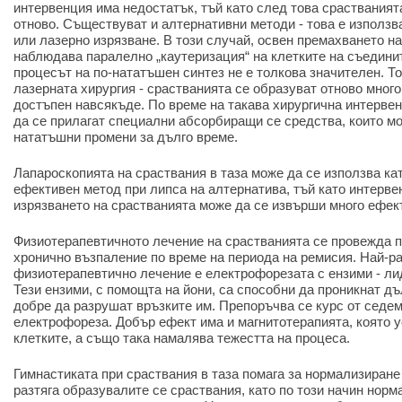
интервенция има недостатък, тъй като след това срастваният
отново. Съществуват и алтернативни методи - това е използв
или лазерно изрязване. В този случай, освен премахването на
наблюдава паралелно „каутеризация“ на клетките на съединит
процесът на по-нататъшен синтез не е толкова значителен. Т
лазерната хирургия - срастванията се образуват отново много 
достъпен навсякъде. По време на такава хирургична интерве
да се прилагат специални абсорбиращи се средства, които мо
нататъшни промени за дълго време.
Лапароскопията на сраствания в таза може да се използва ка
ефективен метод при липса на алтернатива, тъй като интерве
изрязването на срастванията може да се извърши много ефек
Физиотерапевтичното лечение на срастванията се провежда п
хронично възпаление по време на периода на ремисия. Най-р
физиотерапевтично лечение е електрофорезата с ензими - лид
Тези ензими, с помощта на йони, са способни да проникнат дъ
добре да разрушат връзките им. Препоръчва се курс от седем
електрофореза. Добър ефект има и магнитотерапията, която 
клетките, а също така намалява тежестта на процеса.
Гимнастиката при сраствания в таза помага за нормализиран
разтяга образувалите се сраствания, като по този начин нор