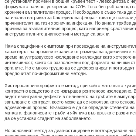
се установят промени в общия кръвен тест - левкоцитоза с н
формулата наляво, ускорение на СУЕ. Това би трябвало да н
хроничен възпалителен процес. Необходимо е също така да с
вагинална натривка за бактериална флора - това ще позволи
причинителят на тази хронична инфекция. Но винаги трябва д
причина за възпалителния процес, като например сраствания
инструменталните диагностични методи са важни.
Няма специфични симптоми при провеждане на инструменталн
характерът на промените зависи от размера на адхезивните к
време на ултразвуково изследване изглеждат като хетерогенн
интензивност, които са разположени под формата на нишки от
органите. Но е много трудно да се диференцират и потвърдят 
предпочитат по-информативни методи.
Хистеросалпингографията е метод, при който маточната кухин
контрастно вещество и се извършва рентгеново изследване. В
видят евентуални дефекти в пълненето на тръбите в ампуларн
запълване с контраст, което може да се използва като основа
адхезионния процес. Възможно е да се определи степента на
матката, фалопиевите тръби и яйчника във връзка с развитие
да се установи стадият на заболяването.
Но основният метод за диагностициране и потвърждаване на с
лапароскопията. Това е визуален диагностичен метод, който 