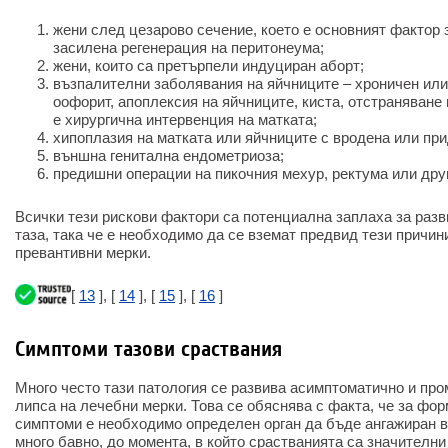
жени след цезарово сечение, което е основният фактор 
засилена регенерация на перитонеума;
жени, които са претърпели индуциран аборт;
възпалителни заболявания на яйчниците – хроничен или
оофорит, апоплексия на яйчниците, киста, отстраняване 
е хирургична интервенция на матката;
хипоплазия на матката или яйчниците с вродена или при
външна генитална ендометриоза;
предишни операции на пикочния мехур, ректума или друг
Всички тези рискови фактори са потенциална заплаха за разв
таза, така че е необходимо да се вземат предвид тези причин
превантивни мерки.
[
13
], [
14
], [
15
], [
16
]
Симптоми тазови сраствания
Много често тази патология се развива асимптоматично и про
липса на лечебни мерки. Това се обяснява с факта, че за фо
симптоми е необходимо определен орган да бъде ангажиран в
много бавно, до момента, в който срастванията са значителни