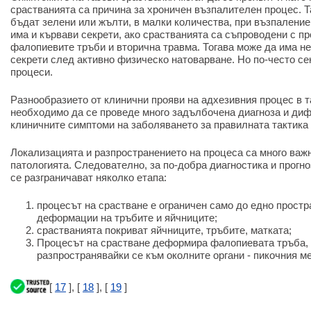
срастванията са причина за хроничен възпалителен процес. Т
бъдат зелени или жълти, в малки количества, при възпалени
има и кървави секрети, ако срастванията са съпроводени с пр
фалопиевите тръби и вторична травма. Тогава може да има н
секрети след активно физическо натоварване. Но по-често се
процеси.
Разнообразието от клинични прояви на адхезивния процес в та
необходимо да се проведе много задълбочена диагноза и ди
клиничните симптоми на заболяването за правилната тактика 
Локализацията и разпространението на процеса са много важн
патологията. Следователно, за по-добра диагностика и прогно
се разграничават няколко етапа:
процесът на срастване е ограничен само до едно простр
деформации на тръбите и яйчниците;
срастванията покриват яйчниците, тръбите, матката;
Процесът на срастване деформира фалопиевата тръба, 
разпространявайки се към околните органи - пикочния ме
[
17
], [
18
], [
19
]