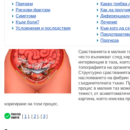
Причини
Какво трябва 
Рискови фактори
Как да проучи
Симптоми
Диференциалн
Къде боли?
Лечение
Усложнения и последствия
Към кого да с
Предотвратяв
Прогноза
Срастванията в малкия та
често възникват след хи
интервенции в таза, коит
топографията на органите
Структурно срастванията
наслояването на фибрин 
съединителната тъкан. П
процес в малкия таз мож
тежест, от асимптоматич
картина, което изисква п
коригиране на този процес.
[
1
], [
2
], [
3
]