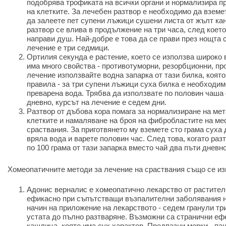
подобрява трофиката на всички органи и нормализира 
на клетките. За лечебен разтвор е необходимо да вземе
да залеете пет супени лъжици сушени листа от жълт кан
разтвор се влива в продължение на три часа, след коет
направи душ. Най-добре е това да се прави през нощта 
лечение е три седмици.
Ортилия секунда е растение, което се използва широко в
има много свойства - противотуморни, резорбционни, пр
лечение използвайте водна запарка от тази билка, която
правила - за три супени лъжици суха билка е необходим
преварена вода. Трябва да използвате по половин чаша 
дневно, курсът на лечение е седем дни.
Разтвор от дъбова кора помага за нормализиране на ме
клетките и намаляване на броя на фибробластите на мес
сраствания. За приготвянето му вземете сто грама суха 
вряла вода и варете половин час. След това, когато раз
по 100 грама от тази запарка вместо чай два пъти дневно
Хомеопатичните методи за лечение на сраствания също се из
Адонис верналис е хомеопатично лекарство от растителе
ефикасно при съпътстващи възпалителни заболявания н
начин на приложение на лекарството - седем гранули тр
устата до пълно разтваряне. Възможни са странични еф
кашлица, която има сух характер. Предпазни мерки - па