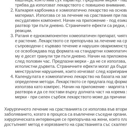
трябва да използват лекарството с повишено внимание.
Калкарея карбоника е хомеопатично лекарство на основ
материал. Използва се за лечение на сраствания при па
ексудативен компонент. Начин на приложение - под езика
разтвор три пъти дневно. Страничните ефекти са редки,
реакции.
Ратаня е еднокомпонентен хомеопатичен препарат, чият
е растение. Лекарството се препоръчва за лечение на ср
съпроводени с кърваво течение и нарушен овариоменст
се освобождава под формата на стандартни хомеопатичн
му е десет гранули три пъти дневно. Начин на приложени
след половин час. Предпазни мерки - да не се използва,
иглолистни дървета. Страничните ефекти могат да бъда
менструални нарушения, които изчезват след коригиране
Календулата е хомеопатично лекарство на базата на зап
определени методи. Лекарството се предлага под формат
използва като компрес. Начин на приложение - марлята 
разтвора и да се постави върху долната част на корема
мерки - при силен сърбеж лекарството може да причини
Хирургичното лечение на срастванията се използва във втори
заболяването, когато в процеса са въвлечени съседни органи.
хирургическата интервенция се препоръчва на жени, които пл
достъпният метод е изрязването на срастванията със скалпел