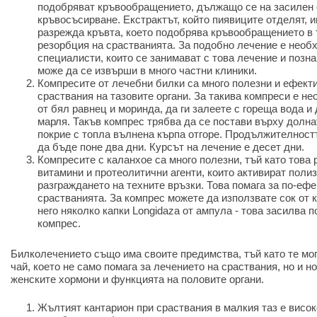
подобряват кръвообращението, дължащо се на засилен 
кръвосъсирване. Екстрактът, който пиявиците отделят, 
разрежда кръвта, което подобрява кръвообращението в 
резорбция на срастванията. За подобно лечение е необ
специалисти, които се занимават с това лечение и позна
може да се извърши в много частни клиники.
Компресите от лечебни билки са много полезни и ефект
сраствания на тазовите органи. За такива компреси е н
от бял равнец и моринда, да ги залеете с гореща вода и
марля. Такъв компрес трябва да се постави върху долнат
покрие с топла вълнена кърпа отгоре. Продължителност
да бъде поне два дни. Курсът на лечение е десет дни.
Компресите с каланхое са много полезни, тъй като това
витамини и протеолитични агенти, които активират поли
разграждането на техните връзки. Това помага за по-еф
срастванията. За компрес можете да използвате сок от 
него няколко капки Longidaza от ампула - това засилва 
компрес.
Билколечението също има своите предимства, тъй като те мог
чай, което не само помага за лечението на сраствания, но и 
женските хормони и функцията на половите органи.
Жълтият кантарион при сраствания в малкия таз е висок