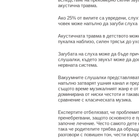
акустична травма.
Ако 25% от вилите са увредени, слух
човек може напълно да загуби слуха 
Акустичната травма в детството мож
пукалка наблизо, силен трясък до ухо
Загубата на слуха може да бъде при
слушалки, където звукът може да дос
нервната система.
Вакуумните слушалки представляват 
напълно затварят ушния канал и пред
същото време музикалният жанр е от 
доминирана от ниски честоти и такав
сравнение с класическата музика.
Експертите отбелязват, че проблемит
пренебрегвани, защото основното е 
започне лечение. Често самото дете 
така че родителите трябва да обръщ
разговори с повишен тон, чести въпро