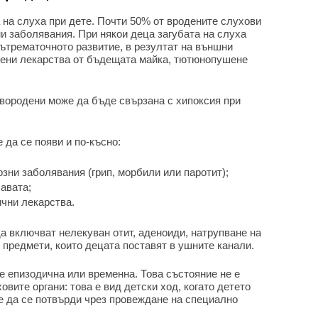
 на слуха при дете. Почти 50% от вродените слухови
и заболявания. При някои деца загубата на слуха
ътрематочното развитие, в резултат на външни
лени лекарства от бъдещата майка, тютюнопушене
овородени може да бъде свързана с хипоксия при
да се появи и по-късно:
зни заболявания (грип, морбили или паротит);
лавата;
ични лекарства.
да включват нелекуван отит, аденоиди, натрупване на
и предмети, които децата поставят в ушните канали.
 е епизодична или временна. Това състояние не е
овите органи: това е вид детски ход, когато детето
же да се потвърди чрез провеждане на специално