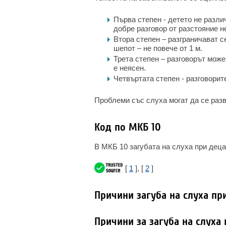
Първа степен - детето не разли
добре разговор от разстояние не
Втора степен – разграничават се
шепот – не повече от 1 м.
Трета степен – разговорът може
е неясен.
Четвъртата степен - разговорите
Проблеми със слуха могат да се разв
Код по МКБ 10
В МКБ 10 загубата на слуха при деца
[
1
], [
2
]
Причини загуба на слуха пр
Причини за загуба на слуха