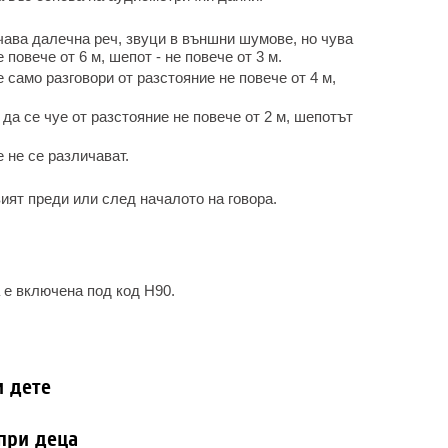
чава далечна реч, звуци в външни шумове, но чува
 повече от 6 м, шепот - не повече от 3 м.
 само разговори от разстояние не повече от 4 м,
 да се чуе от разстояние не повече от 2 м, шепотът
 не се различават.
ият преди или след началото на говора.
 е включена под код H90.
и дете
 при деца