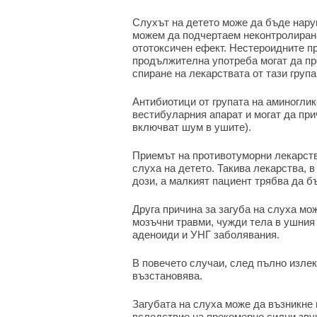
Слухът на детето може да бъде нару
можем да подчертаем неконтролирана
ототоксичен ефект. Нестероидните п
продължителна употреба могат да про
спиране на лекарствата от тази груп
Антибиотици от групата на аминоглик
вестибуларния апарат и могат да при
включват шум в ушите).
Приемът на противотуморни лекарст
слуха на детето. Такива лекарства, 
дози, а малкият пациент трябва да б
Друга причина за загуба на слуха мо
мозъчни травми, чужди тела в ушния 
аденоиди и УНГ заболявания.
В повечето случаи, след пълно излек
възстановява.
Загубата на слуха може да възникне
вследствие на прекомерно силни звуц