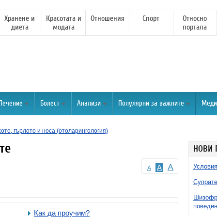
Хранене и
Красотата и
Отношения
Спорт
Относно
диета
модата
портала
Лечение
Болест
Анализи
Популярни за важните
Меди
хото, гърлото и носа (отоларингология)
те
НОВИ 
A
Условия
A
A
Супрате
Шизофре
поведен
Как да проучим?