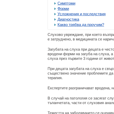
Симптоми
Форми
Усложнения и последствия
Диагностика
Какво трябва да проучим?
Слухово увреждане, при което възпри
е затруднено, в медицината се нарич
Загубата на слуха при децата е чест
вродени форми на загуба на слуха, 
слуха през първите 3 години от живот
При децата загубата на слуха е свърз
съществено значение проблемите да 
терапия.
Експертите разграничават вродена, н
В случай на патология се засягат сл
тъпанчетата, части от слуховия анал
Тежестта на заболяването се оценяв