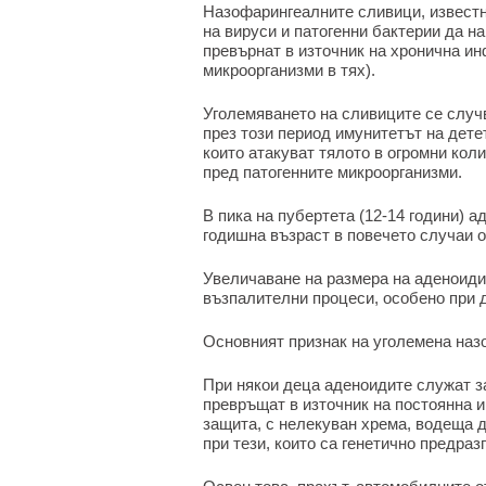
Назофарингеалните сливици, известн
на вируси и патогенни бактерии да на
превърнат в източник на хронична ин
микроорганизми в тях).
Уголемяването на сливиците се случв
през този период имунитетът на детет
които атакуват тялото в огромни кол
пред патогенните микроорганизми.
В пика на пубертета (12-14 години) 
годишна възраст в повечето случаи о
Увеличаване на размера на аденоиди
възпалителни процеси, особено при д
Основният признак на уголемена наз
При някои деца аденоидите служат за
превръщат в източник на постоянна 
защита, с нелекуван хрема, водеща д
при тези, които са генетично предра