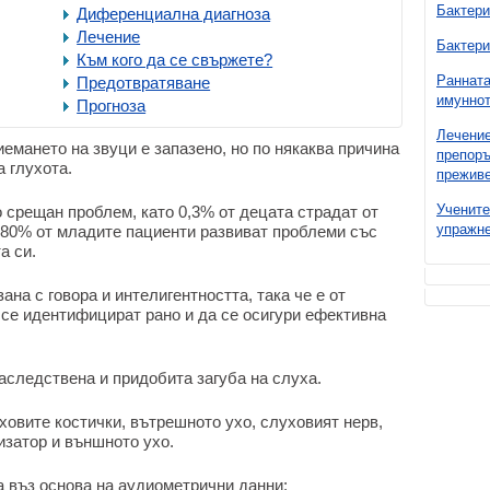
Бактери
Диференциална диагноза
Лечение
Бактери
Към кого да се свържете?
Ранната
Предотвратяване
имуннот
Прогноза
Лечение
емането на звуци е запазено, но по някаква причина
препоръ
а глухота.
преживе
Учените
о срещан проблем, като 0,3% от децата страдат от
упражне
а 80% от младите пациенти развиват проблеми със
а си.
ана с говора и интелигентността, така че е от
се идентифицират рано и да се осигури ефективна
аследствена и придобита загуба на слуха.
уховите костички, вътрешното ухо, слуховият нерв,
изатор и външното ухо.
а въз основа на аудиометрични данни: