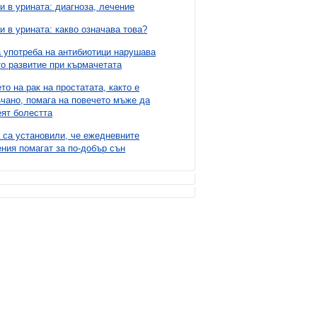
и в урината: диагноза, лечение
и в урината: какво означава това?
 употреба на антибиотици нарушава
о развитие при кърмачетата
то на рак на простатата, както е
чано, помага на повечето мъже да
ят болестта
 са установили, че ежедневните
ния помагат за по-добър сън