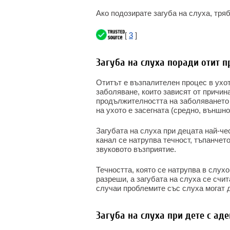
Ако подозирате загуба на слуха, тряб
[
3
]
Загуба на слуха поради отит п
Отитът е възпалителен процес в ухо
заболяване, които зависят от причина
продължителността на заболяването и
на ухото е засегната (средно, външно
Загубата на слуха при децата най-чес
канал се натрупва течност, тъпанчет
звуковото възприятие.
Течността, която се натрупва в слухо
разреши, а загубата на слуха се счи
случаи проблемите със слуха могат 
Загуба на слуха при дете с ад