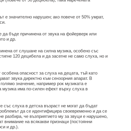
ът е значително нарушен; ако повече от 50% умрат,
си.
е да бъде причинена от звука на фойерверк или
то и др.
чинена от слушане на силна музика, особено със
тигне 120 децибела и да засегне не само слуха, но и
особена опасност за слуха на децата, тъй като
ават звука директно към сензорния апарат. В
голямо значение, например рок музиката е
а музика има по-силен ефект върху слуха в
е със слуха в детска възраст не могат да бъдат
проблемът да се идентифицира своевременно и да се
не разбира, че възприятието му за звуци е нарушено,
ат внимание на всякакви признаци (постоянни
си и др.).