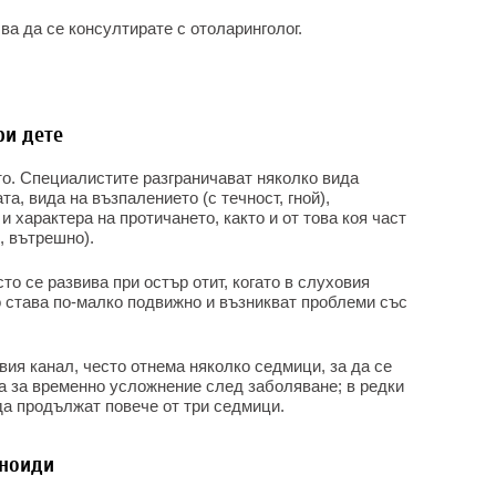
ва да се консултирате с отоларинголог.
ри дете
то. Специалистите разграничават няколко вида
та, вида на възпалението (с течност, гной),
 характера на протичането, както и от това коя част
, вътрешно).
то се развива при остър отит, когато в слуховия
о става по-малко подвижно и възникват проблеми със
вия канал, често отнема няколко седмици, за да се
та за временно усложнение след заболяване; в редки
да продължат повече от три седмици.
еноиди