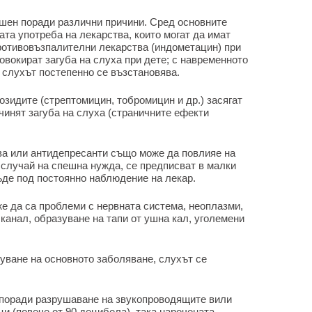
шен поради различни причини. Сред основните
та употреба на лекарства, които могат да имат
ротивовъзпалителни лекарства (индометацин) при
вокират загуба на слуха при дете; с навременното
а слухът постепенно се възстановява.
озидите (стрептомицин, тобромицин и др.) засягат
чинят загуба на слуха (страничните ефекти
ва или антидепресанти също може да повлияе на
в случай на спешна нужда, се предписват в малки
ъде под постоянно наблюдение на лекар.
же да са проблеми с нервната система, неоплазми,
канал, образуване на тапи от ушна кал, уголемени
уване на основното заболяване, слухът се
 поради разрушаване на звукопроводящите вили
и (повече от 90 децибела), така наречената