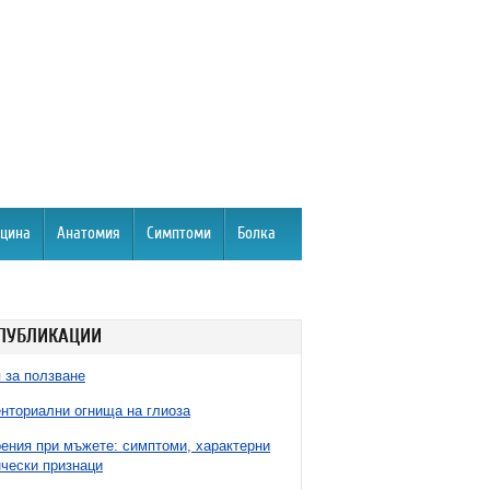
цина
Анатомия
Симптоми
Болка
ПУБЛИКАЦИИ
 за ползване
нториални огнища на глиоза
ния при мъжете: симптоми, характерни
чески признаци