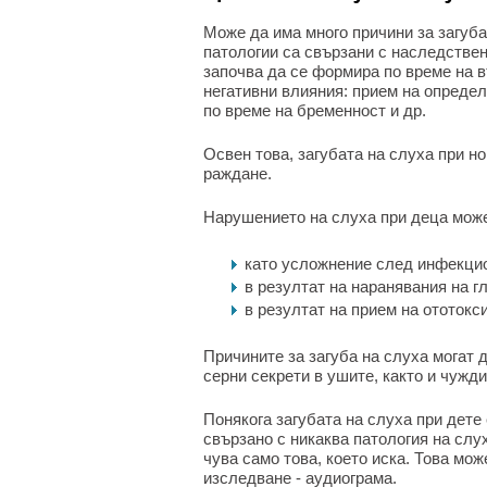
Може да има много причини за загуба
патологии са свързани с наследствен
започва да се формира по време на в
негативни влияния: прием на опреде
по време на бременност и др.
Освен това, загубата на слуха при н
раждане.
Нарушението на слуха при деца може 
като усложнение след инфекцио
в резултат на наранявания на г
в резултат на прием на ототокс
Причините за загуба на слуха могат 
серни секрети в ушите, както и чужд
Понякога загубата на слуха при дете
свързано с никаква патология на слух
чува само това, което иска. Това мо
изследване - аудиограма.