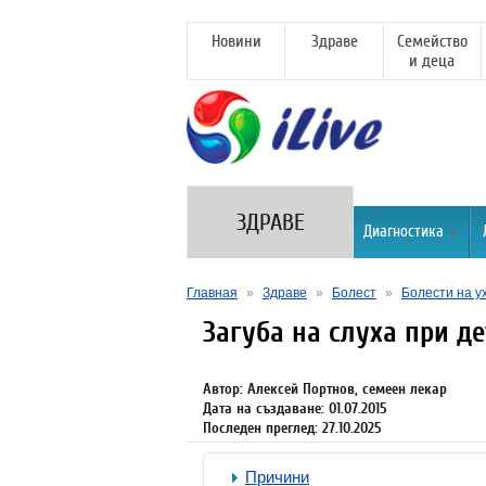
Новини
Здраве
Семейство
и деца
ЗДРАВЕ
Диагностика
Главная
»
Здраве
»
Болест
»
Болести на у
Загуба на слуха при де
Автор: Алексей Портнов, семеен лекар
Дата на създаване: 01.07.2015
Последен преглед: 27.10.2025
Причини