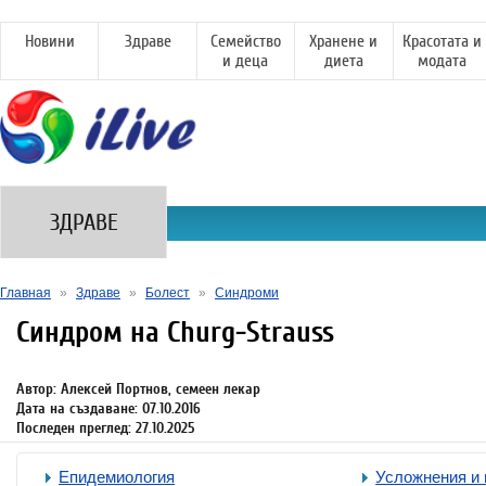
Новини
Здраве
Семейство
Хранене и
Красотата и
и деца
диета
модата
ЗДРАВЕ
Главная
»
Здраве
»
Болест
»
Синдроми
Синдром на Churg-Strauss
Автор: Алексей Портнов, семеен лекар
Дата на създаване: 07.10.2016
Последен преглед: 27.10.2025
Епидемиология
Усложнения и