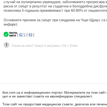
случай на полиорганно увреждане, заболяването прогресира 
риска от смърт в резултат на сърдечна и белодробна дисфун
позволява 5-годишна преживяемост при 60-80% от пациентите
Основните причини за смърт при синдрома на Чърг-Щраус са
инфаркт.
[
42
], [
43
]
!
Found an error? Select it and press Ctrl + Enter.
ilive.com.ua е информационен портал. Материалите на този сай
цел и не заместват съвета на квалифициран специалист.
Този сайт не предоставя медицински съвети, диагноза или лечени