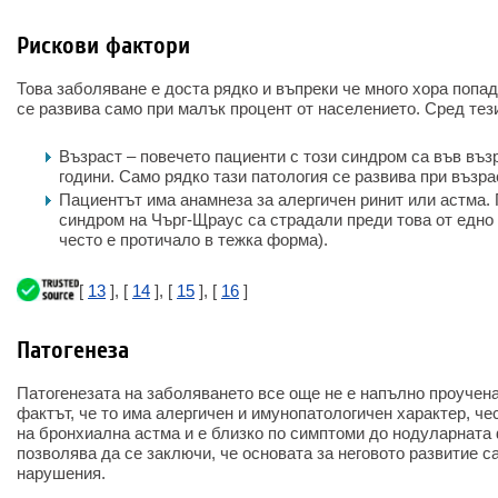
Рискови фактори
Това заболяване е доста рядко и въпреки че много хора попад
се развива само при малък процент от населението. Сред тез
Възраст – повечето пациенти с този синдром са във въз
години. Само рядко тази патология се развива при възра
Пациентът има анамнеза за алергичен ринит или астма.
синдром на Чърг-Щраус са страдали преди това от едно 
често е протичало в тежка форма).
[
13
], [
14
], [
15
], [
16
]
Патогенеза
Патогенезата на заболяването все още не е напълно проучена
фактът, че то има алергичен и имунопатологичен характер, че
на бронхиална астма и е близко по симптоми до нодуларната 
позволява да се заключи, че основата за неговото развитие 
нарушения.