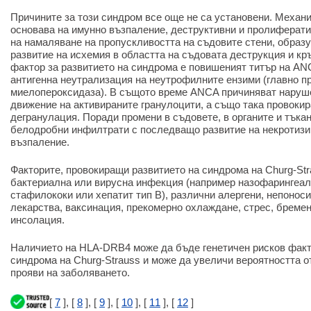
Причините за този синдром все още не са установени. Механи
основава на имунно възпаление, деструктивни и пролифератив
на намаляване на пропускливостта на съдовите стени, образу
развитие на исхемия в областта на съдовата деструкция и кр
фактор за развитието на синдрома е повишеният титър на AN
антигенна неутрализация на неутрофилните ензими (главно пр
миелопероксидаза). В същото време ANCA причиняват наруш
движение на активираните гранулоцити, а също така провоки
дегранулация. Поради промени в съдовете, в органите и тъка
белодробни инфилтрати с последващо развитие на некротиз
възпаление.
Факторите, провокиращи развитието на синдрома на Churg-Str
бактериална или вирусна инфекция (например назофарингеа
стафилококи или хепатит тип B), различни алергени, непонос
лекарства, ваксинация, прекомерно охлаждане, стрес, бремен
инсолация.
Наличието на HLA-DRB4 може да бъде генетичен рисков факт
синдрома на Churg-Strauss и може да увеличи вероятността о
прояви на заболяването.
[
7
], [
8
], [
9
], [
10
], [
11
], [
12
]