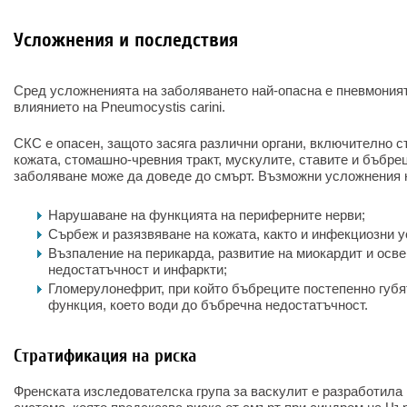
Усложнения и последствия
Сред усложненията на заболяването най-опасна е пневмоният
влиянието на Pneumocystis carini.
СКС е опасен, защото засяга различни органи, включително с
кожата, стомашно-чревния тракт, мускулите, ставите и бъбрец
заболяване може да доведе до смърт. Възможни усложнения 
Нарушаване на функцията на периферните нерви;
Сърбеж и разязвяване на кожата, както и инфекциозни 
Възпаление на перикарда, развитие на миокардит и осв
недостатъчност и инфаркти;
Гломерулонефрит, при който бъбреците постепенно губ
функция, което води до бъбречна недостатъчност.
Стратификация на риска
Френската изследователска група за васкулит е разработила 