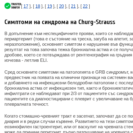
[
17
], [
18
], [
19
], [
20
], [
21
], [
22
]
Симптоми на синдрома на Churg-Strauss
В допълнение към неспецифичните прояви, които се наблюдав
периартериит (това е състояние на треска, загуба на апетит, з
неразположение), основният симптом е нарушение във функци
резултат на това започва тежка бронхиална астма и се получ
дробове, което се потвърждава от рентгенография на гръдния
изчезва - летлив ELI.
Сред основните симптоми на патологията е GRB синдромът, к
предвестник на появата на клинични признаци на системен ва
и добавянето на инфекциозни белодробни патологии с после
бронхиална астма от инфекциозен тип, както и бронхиектати
инфилтрати се наблюдават при 2/3 от пациентите със синдром
пациентите са диагностицирани с плеврит с увеличаване на 
плевралната течност.
Когато стомашно-чревният тракт е засегнат, започват да се п
диария и в редки случаи кървене. Развитието на тези симптом
еозинофилен гастроентерит, или от васкулит на чревната сте
може да причини перитонит, пълно разрушаване на чревната 