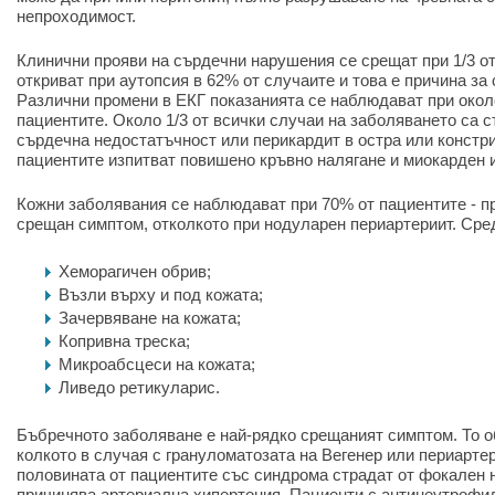
непроходимост.
Клинични прояви на сърдечни нарушения се срещат при 1/3 от 
откриват при аутопсия в 62% от случаите и това е причина за
Различни промени в ЕКГ показанията се наблюдават при окол
пациентите. Около 1/3 от всички случаи на заболяването са 
сърдечна недостатъчност или перикардит в остра или констр
пациентите изпитват повишено кръвно налягане и миокарден 
Кожни заболявания се наблюдават при 70% от пациентите - п
срещан симптом, отколкото при нодуларен периартериит. Сре
Хеморагичен обрив;
Възли върху и под кожата;
Зачервяване на кожата;
Копривна треска;
Микроабсцеси на кожата;
Ливедо ретикуларис.
Бъбречното заболяване е най-рядко срещаният симптом. То об
колкото в случая с грануломатозата на Вегенер или периарте
половината от пациентите със синдрома страдат от фокален н
причинява артериална хипертония. Пациенти с антинеутрофи