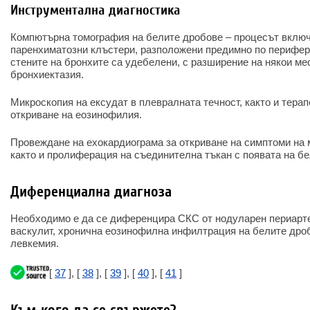
Инструментална диагностика
Компютърна томография на белите дробове – процесът включ
паренхиматозни клъстери, разположени предимно по перифери
стените на бронхите са удебелени, с разширение на някои ме
бронхиектазия.
Микроскопия на ексудат в плевралната течност, както и тера
откриване на еозинофилия.
Провеждане на ехокардиограма за откриване на симптоми на 
както и пролиферация на съединителна тъкан с появата на бе
Диференциална диагноза
Необходимо е да се диференцира СКС от нодуларен периарте
васкулит, хронична еозинофилна инфилтрация на белите дро
левкемия.
[
37
], [
38
], [
39
], [
40
], [
41
]