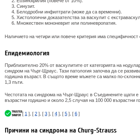
Еозинофилия (повече от 10%).
Синузит.
Белодробни инфилтрати (може да са временни).
Хистологични доказателства за васкулит с екстраваску
Множествен мононеврит или полиневропатия.
Наличието на четири или повече критерия има специфичност 
Епидемиология
Приблизително 20% от васкулитите от категорията на нодула
синдром на Чърг-Щраус. Тази патология започва да се развива
годишна възраст. В същото време мъжете са малко по-склонни
1,3 пъти.
Честотата на синдрома на Чърг-Щраус в Съединените щати е 1
възрастни годишно и около 2,5 случая на 100 000 възрастни 
[
1
], [
2
], [
3
], [
4
], [
5
], [
6
]
Причини на синдрома на Churg-Strauss