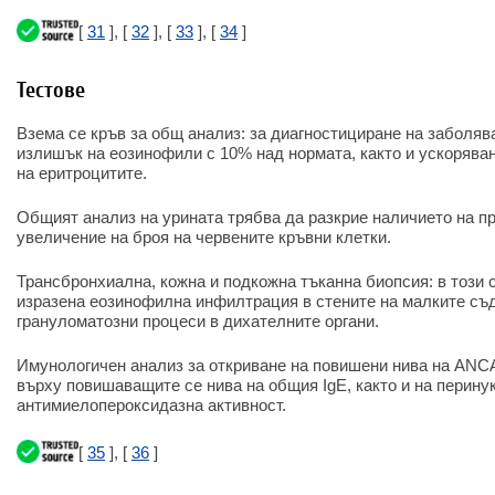
[
31
], [
32
], [
33
], [
34
]
Тестове
Взема се кръв за общ анализ: за диагностициране на заболяв
излишък на еозинофили с 10% над нормата, както и ускоряван
на еритроцитите.
Общият анализ на урината трябва да разкрие наличието на про
увеличение на броя на червените кръвни клетки.
Трансбронхиална, кожна и подкожна тъканна биопсия: в този 
изразена еозинофилна инфилтрация в стените на малките съд
грануломатозни процеси в дихателните органи.
Имунологичен анализ за откриване на повишени нива на ANCA
върху повишаващите се нива на общия IgE, както и на перину
антимиелопероксидазна активност.
[
35
], [
36
]