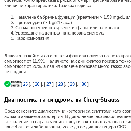
система, която предсказва риска от смърт при синдром на Чъ
клинични характеристики. Тези фактори са:
Намалена бъбречна функция (креатинин > 1,58 mg/dL или
Протеинурия (> 1 g/24 часа)
Стомашно-чревно кървене, инфаркт или панкреатит
Увреждане на централната нервна система
Кардиомиопатия
Липсата на който и да е от тези фактори показва по-леко прот
смъртност от 11,9%. Наличието на един фактор показва тежко
смъртност от 26%, а два или повече показват много тежко за
пет години.
[
25
], [
26
], [
27
], [
28
], [
29
], [
30
]
Диагностика на синдрома на Churg-Strauss
Сред основните диагностични критерии са симптоми като ео
астма и анамнеза за алергии. В допълнение, еозинофилна пне
възпаление на параназалните синуси, екстраваскуларна еози
поне 4 от тези заболявания, може да се диагностицира СКС.