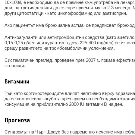
10x109/l, е необходимо да се премине към употреба на лекарс
дни, на третия ден или да се спре приемът му за 2-3 месеца. 
други цитостатици - като циклофосфамид или азатиоприн.
Ако пациентът има бронхиална астма, се предписват бронход
Антикоагуланти или антитромбоцитни средства (като ацетилс
0,15-0,25 g/ден или курантил в доза 225-400 mg/ден) се изпол
срещу развитието на тромбоемболични усложнения.
Систематичен преглед, проведен през 2007 г., показа ефектив
стероиди.
Витамини
Тъй като кортикостероидите влияят негативно върху здравина
да се компенсира загубата чрез прием на необходимото колич
консумация на приблизително 2000 IU витамин D на ден.
Прогноза
Синдромът на Чърг-Щраус без навременно лечение има небла