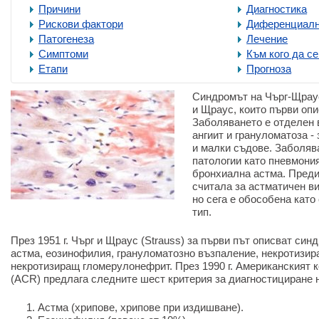
Причини
Диагностика
Рискови фактори
Диференциалн
Патогенеза
Лечение
Симптоми
Към кого да с
Етапи
Прогноза
Синдромът на Чърг-Щраус
и Щраус, които първи опи
Заболяването е отделен 
ангиит и грануломатоза -
и малки съдове. Заболяв
патологии като пневмони
бронхиална астма. Преди 
считала за астматичен в
но сега е обособена кат
тип.
През 1951 г. Чърг и Щраус (Strauss) за първи път описват син
астма, еозинофилия, грануломатозно възпаление, некротизир
некротизиращ гломерулонефрит. През 1990 г. Американският 
(ACR) предлага следните шест критерия за диагностициране 
Астма (хрипове, хрипове при издишване).