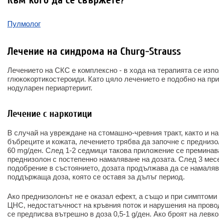
Към кого да се свържете?
Пулмолог
Лечение на синдрома на Churg-Strauss
Лечението на СКС е комплексно - в хода на терапията се изп
глюкокортикостероиди. Като цяло лечението е подобно на при
нодуларен периартериит.
Лечение с наркотици
В случай на увреждане на стомашно-чревния тракт, както и н
бъбреците и кожата, лечението трябва да започне с преднизо
60 mg/ден. След 1-2 седмици такова приложение се преминав
преднизолон с постепенно намаляване на дозата. След 3 мес
подобрение в състоянието, дозата продължава да се намаляв
поддържаща доза, която се оставя за дълъг период.
Ако преднизолонът не е оказал ефект, а също и при симптом
ЦНС, недостатъчност на кръвния поток и нарушения на прово
се предписва вътрешно в доза 0,5-1 g/ден. Ако броят на левк