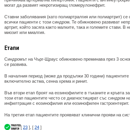
могат да развият некротизиращ гломерулонефрит.
Ставни заболявания (като полиартралгия или полиартрит) се 
всички пациенти с този синдром. Те обикновено развиват не
артрит, който засяга както малките, така и големите стави. В
миозит или миалгия.
Етапи
Синдромът на Чърг-Щраус обикновено преминава през 3 основ
се развива.
В началния период (може да продължи 30 години) пациентите 
включително астма, сенна хрема и ринит.
Във втори етап броят на еозинофилите в тъканите и кръвта з
този етап пациентите често се диагностицират със синдром 
инфилтрация с еозинофилия или еозинофилен гастроентерит.
На третия етап пациентите проявяват клинични прояви на сис
[
23
], [
24
]