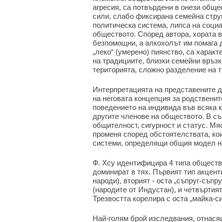
агресия, са потвърдени в онези обще
сили, слабо фиксирана семейна струк
политическа система, липса на социа
обществото. Според автора, хората в
безпомощни, а алкохолът им помага д
„леко“ (умерено) пиянство, са харак
на традициите, близки семейни връзк
територията, сложно разделение на т
Интерпретацията на представените да
на неговата концепция за родственит
поведението на индивида във всяка к
другите членове на обществото. В с
общителност, сигурност и статус. Мяс
променя според обстоятелствата, ко
системи, определящи общия модел на
Ф. Хсу идентифицира 4 типа обществ
доминират в тях. Първият тип акцент
народи), вторият - оста „съпруг-съпру
(народите от Индустан), и четвъртият
Трезвостта корелира с оста „майка-син
Най-голям брой изследвания, отнася