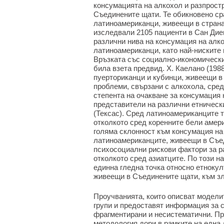
консумацията на алкохол и разпрост
Съединените щати. Те обикновено с
латиноамериканци, живеещи в страната
изследвали 2105 пациенти в Сан Дие
различни нива на консумация на алк
латиноамериканци, като най-ниските 
Връзката със социално-икономическит
била взета предвид. Х. Каелано (198
пуерториканци и кубинци, живеещи в
проблеми, свързани с алкохола, сред
степента на очакване за консумация 
представители на различни етническ
(Тексас). Сред латиноамериканците т
отколкото сред коренните бели америк
голяма склонност към консумация на
латиноамериканците, живеещи в Съе
психосоциални рискови фактори за р
отколкото сред азиатците. По този н
единна гледна точка относно етнокул
живеещи в Съединените щати, към зл
Проучванията, които описват модели
групи и предоставят информация за 
фрагментирани и несистематични. Пр
методология дори в рамките на една 