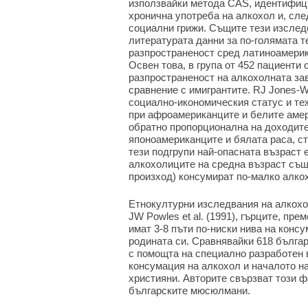
използвайки метода CAS, идентифици
хронична употреба на алкохол и, сл
социални грижи. Същите тези изсле
литературата данни за по-голямата т
разпространеност сред латиноамерик
Освен това, в група от 452 пациенти 
разпространеност на алкохолната з
сравнение с имигрантите. RJ Jones-We
социално-икономическия статус и те
при афроамериканците и белите амер
обратно пропорционална на доходите и
японоамериканците и бялата раса, ст
тези подгрупи най-опасната възраст 
алкохолиците на средна възраст същ
произход) консумират по-малко алкох
Етнокултурни изследвания на алкохол
JW Powles et al. (1991), гърците, пр
имат 3-8 пъти по-ниски нива на консу
родината си. Сравнявайки 618 българи
с помощта на специално разработен 
консумация на алкохол и началото н
християни. Авторите свързват този ф
българските мюсюлмани.