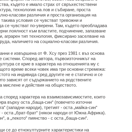
ства, където е имало страх от свръхестествени
тура, технология на лов и събиране, проста
лно-класови различия и проста организация на
 такива условия се чувстват тревожни и
а се чувстват по-уверени. Там, където преобладава
терни лоялност към властите, подчинение, запазване
и, аграрен тип технология, фиксирано заселване на
руда, наличието на социално-класови различия.
нни е извършена от Ф. Хсу през 1981 г. въз основа
е системи. Според автора, първоизточникът на
ултура се крие в характера на отношенията му с
ъщото време всеки човек има три основни стремежа:
тото на индивида сред другите не е статично и се
ито зависят от съдържанието на родствените
 мислене и действия на обществото.
а според характера на взаимозависимостите, които
ира върху оста „баща-син“ (повечето източни
га“ (западни народи), третият - оста „майка-син“
 - оста „брат-брат“ (някои народи от Южна Африка).
“, а „лекото“ пиянство - с оста „баща-син“.
щи се до етнокултурните характеристики на