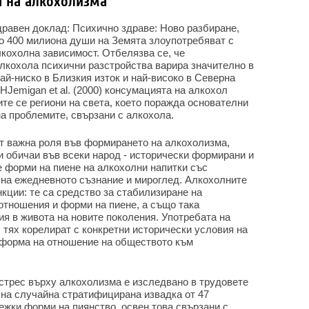
я на алкохолизма
дравен доклад: Психично здраве: Ново разбиране,
ло 400 милиона души на Земята злоупотребяват с
лкохолна зависимост. Отбелязва се, че
алкохола психични разстройства варира значително в
най-ниско в Близкия изток и най-високо в Северна
Jemigan et al. (2000) консумацията на алкохол
те се региони на света, което поражда основателни
а проблемите, свързани с алкохола.
ят важна роля във формирането на алкохолизма,
обичаи във всеки народ - исторически формирани и
е форми на пиене на алкохолни напитки със
на ежедневното съзнание и мироглед. Алкохолните
кции: те са средство за стабилизиране на
отношения и форми на пиене, а също така
я в живота на новите поколения. Употребата на
 тях корелират с конкретни исторически условия на
 форма на отношение на обществото към
стрес върху алкохолизма е изследвано в трудовете
 на случайна стратифицирана извадка от 47
жки форми на пиянство, освен това свързани с