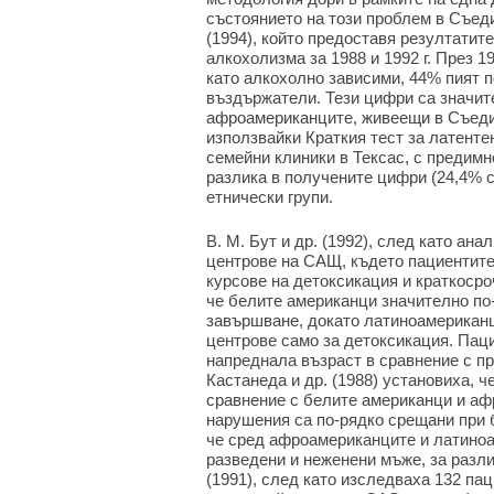
състоянието на този проблем в Съеди
(1994), който предоставя резултати
алкохолизма за 1988 и 1992 г. През 
като алкохолно зависими, 44% пият 
въздържатели. Тези цифри са значит
афроамериканците, живеещи в Съедине
използвайки Краткия тест за латент
семейни клиники в Тексас, с предимн
разлика в получените цифри (24,4% с
етнически групи.
В. М. Бут и др. (1992), след като а
центрове на САЩ, където пациентите
курсове на детоксикация и краткоср
че белите американци значително по
завършване, докато латиноамериканц
центрове само за детоксикация. Паци
напреднала възраст в сравнение с пр
Кастанеда и др. (1988) установиха, 
сравнение с белите американци и аф
нарушения са по-рядко срещани при б
че сред афроамериканците и латиноа
разведени и неженени мъже, за разли
(1991), след като изследваха 132 па