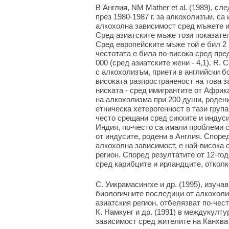
В Англия, NM Mather et al. (1989), с
през 1980-1987 г. за алкохолизъм, с
алкохолна зависимост сред мъжете и
Сред азиатските мъже този показател
Сред европейските мъже той е бил 2 п
честотата е била по-висока сред пре
000 (сред азиатските жени - 4,1). R. 
с алкохолизъм, приети в английски бо
високата разпространеност на това з
ниската - сред имигрантите от Африк
на алкохолизма при 200 души, родени
етническа хетерогенност в тази груп
често срещани сред сикхите и индуси
Индия, по-често са имали проблеми 
от индусите, родени в Англия. Според
алкохолна зависимост, е най-висока 
регион. Според резултатите от 12-г
сред карибците и ирландците, отколк
С. Уикрамасингхе и др. (1995), изуч
биологичните последици от алкохоли
азиатския регион, отбелязват по-чес
К. Намкунг и др. (1991) в междукулт
зависимост сред жителите на Канхва 