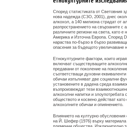
етнокултурните изследвани
Според статистиката от Световния з
нова надежда (СЗО, 2001), днес око
алкохол, а 140 милиона страдат от а
разпространението на свързаните с 
различните региони на света, като е 
Америка и Източна Европа. Според DH
нараства по-бързо в бързо развиващи
опасения за бъдещото увеличаване н
Етнокултурните фактори, които игра
включват съществуващите алкохолни 
предавани от поколение на поколени
съответстващи духовни еквиваленти 
обичаи изпълняват две социални фун
установените в дадена среда взаимо
възпроизвеждат тези взаимоотношени
алкохолни напитки и злоупотребата с
обществото и косвено действат като
алкохолните обичаи и опиянението.
Влиянието на културно обусловения 
на Й. Шефер (1976) върху материала
племенни общества. Изключително те