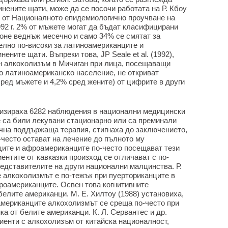
нените щати, може да се посочи работата на Р. Кбоу
те от Националното епидемиологично проучване на
1992 г. 2% от мъжете могат да бъдат класифицирани
поне веднъж месечно и само 34% се смятат за
елно по-високи за латиноамериканците и
ните щати. Въпреки това, JP Seale et al. (1992),
ен алкохолизъм в Мичиган при лица, посещаващи
о латиноамериканско население, не откриват
ред мъжете и 4,2% сред жените) от цифрите в други
нализираха 6282 наблюдения в национални медицински
 са били лекувани стационарно или са преминали
очна поддържаща терапия, стигнаха до заключението,
-често остават на лечение до пълното му
ите и афроамериканците по-често посещават тези
ентите от кавказки произход се отличават с по-
едставителите на други национални малцинства. Р.
че алкохолизмът е по-тежък при пуерториканците в
роамериканците. Освен това когнитивните
елите американци. М. Е. Хилтоу (1988) установиха,
мериканците алкохолизмът се среща по-често при
ка от белите американци. К. Л. Сервантес и др.
циенти с алкохолизъм от китайска националност,