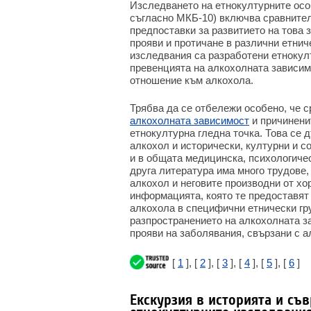
Изследването на етнокултурните осо
съгласно МКБ-10) включва сравните
предпоставки за развитието на това 
прояви и протичане в различни етниче
изследвания са разработени етнокул
превенцията на алкохолната зависим
отношение към алкохола.
Трябва да се отбележи особено, че с
алкохолната зависимост
и причиненит
етнокултурна гледна точка. Това се 
алкохол и исторически, културни и с
и в общата медицинска, психологиче
друга литература има много трудове
алкохол и неговите производни от хо
информацията, която те предоставят
алкохола в специфични етнически гру
разпространението на алкохолната з
прояви на заболявания, свързани с а
[
1
], [
2
], [
3
], [
4
], [
5
], [
6
]
Екскурзия в историята и съ