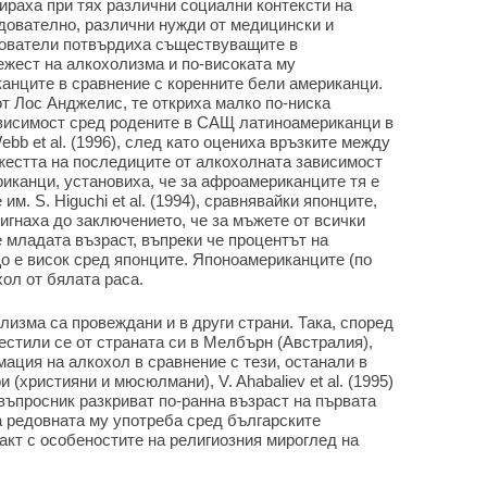
раха при тях различни социални контексти на
едователно, различни нужди от медицински и
дователи потвърдиха съществуващите в
ежест на алкохолизма и по-високата му
анците в сравнение с коренните бели американци.
от Лос Анджелис, те откриха малко по-ниска
ависимост сред родените в САЩ латиноамериканци в
bb et al. (1996), след като оцениха връзките между
жестта на последиците от алкохолната зависимост
иканци, установиха, че за афроамериканците тя е
м. S. Higuchi et al. (1994), сравнявайки японците,
игнаха до заключението, че за мъжете от всички
е младата възраст, въпреки че процентът на
о е висок сред японците. Японоамериканците (по
ол от бялата раса.
изма са провеждани и в други страни. Така, според
еместили се от страната си в Мелбърн (Австралия),
мация на алкохол в сравнение с тези, останали в
 (християни и мюсюлмани), V. Ahabaliev et al. (1995)
въпросник разкриват по-ранна възраст на първата
а редовната му употреба сред българските
акт с особеностите на религиозния мироглед на