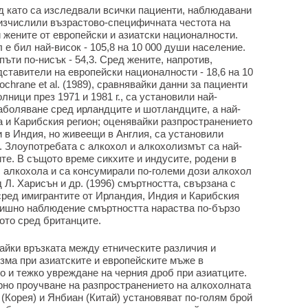
лед като са изследвали всички пациенти, наблюдавани
а изчислили възрастово-специфичната честота на
 жените от европейски и азиатски националности.
 е бил най-висок - 105,8 на 10 000 души население.
ъти по-нисък - 54,3. Сред жените, напротив,
дставители на европейски националности - 18,6 на 10
Cochrane et al. (1989), сравнявайки данни за пациенти
лници през 1971 и 1981 г., са установили най-
аболяване сред ирландците и шотландците, а най-
а и Карибския регион; оценявайки разпространението
 в Индия, но живеещи в Англия, са установили
а. Злоупотребата с алкохол и алкохолизмът са най-
те. В същото време сикхите и индусите, родени в
с алкохола и са консумирали по-големи дози алкохол
 Л. Харисън и др. (1996) смъртността, свързана с
сред имигрантите от Ирландия, Индия и Карибския
одишно наблюдение смъртността нараства по-бързо
ото сред британците.
авайки връзката между етническите различия и
зма при азиатските и европейските мъже в
то и тежко увреждане на черния дроб при азиатците.
урно проучване на разпространението на алкохолната
(Корея) и Янбиан (Китай) установяват по-голям брой