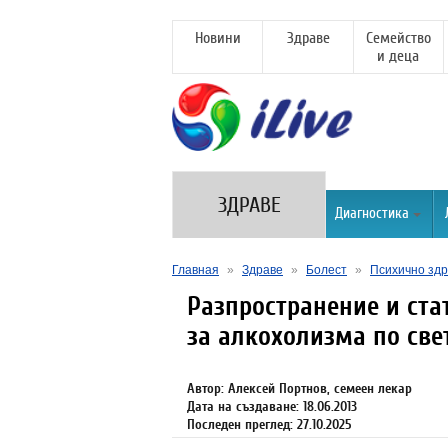
Новини
Здраве
Семейство
и деца
ЗДРАВЕ
Диагностика
Главная
»
Здраве
»
Болест
»
Психично здр
Разпространение и ста
за алкохолизма по све
Автор: Алексей Портнов, семеен лекар
Дата на създаване: 18.06.2013
Последен преглед: 27.10.2025