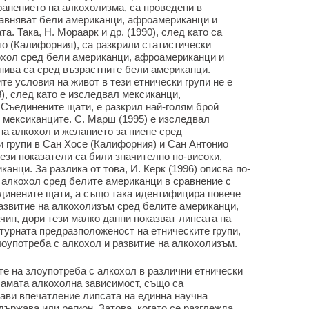
ранението на алкохолизма, са проведени в
равняват бели американци, афроамериканци и
. Така, Н. Мораарк и др. (1990), след като са
го (Калифорния), са разкрили статистически
охол сред бели американци, афроамериканци и
нива са сред възрастните бели американци.
е условия на живот в тези етнически групи не е
8), след като е изследвал мексиканци,
 Съединените щати, е разкрил най-голям брой
 мексиканците. С. Марш (1995) е изследвал
на алкохол и желанието за пиене сред
и групи в Сан Хосе (Калифорния) и Сан Антонио
ези показатели са били значително по-високи,
анци. За разлика от това, И. Керк (1996) описва по-
 алкохол сред белите американци в сравнение с
динените щати, а също така идентифицира повече
азвитие на алкохолизъм сред белите американци,
ачин, дори тези малко данни показват липсата на
турната предразположеност на етническите групи,
оупотреба с алкохол и развитие на алкохолизъм.
те на злоупотреба с алкохол в различни етнически
самата алкохолна зависимост, също са
ави впечатление липсата на единна научна
държава или регион. Затова, когато се разглежда