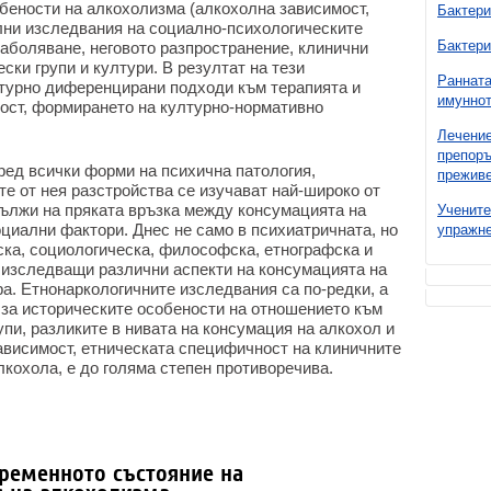
бености на алкохолизма (алкохолна зависимост,
Бактери
лни изследвания на социално-психологическите
Бактери
заболяване, неговото разпространение, клинични
ски групи и култури. В резултат на тези
Ранната
турно диференцирани подходи към терапията и
имуннот
ост, формирането на културно-нормативно
Лечение
препоръ
ред всички форми на психична патология,
преживе
е от нея разстройства се изучават най-широко от
дължи на пряката връзка между консумацията на
Учените
оциални фактори. Днес не само в психиатричната, но
упражне
ска, социологическа, философска, етнографска и
, изследващи различни аспекти на консумацията на
ра. Етнонаркологичните изследвания са по-редки, а
 за историческите особености на отношението към
пи, разликите в нивата на консумация на алкохол и
ависимост, етническата специфичност на клиничните
лкохола, е до голяма степен противоречива.
временното състояние на