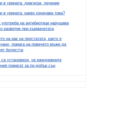
и в урината: диагноза, лечение
и в урината: какво означава това?
 употреба на антибиотици нарушава
о развитие при кърмачетата
то на рак на простатата, както е
чано, помага на повечето мъже да
ят болестта
 са установили, че ежедневните
ния помагат за по-добър сън