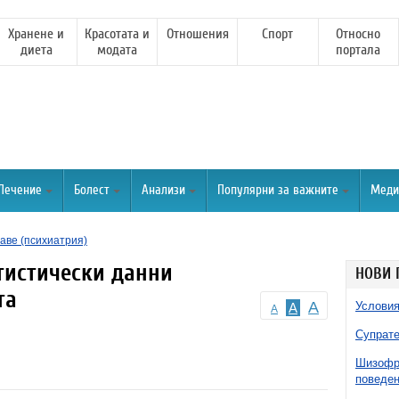
Хранене и
Красотата и
Отношения
Спорт
Относно
диета
модата
портала
Лечение
Болест
Анализи
Популярни за важните
Меди
аве (психиатрия)
тистически данни
НОВИ 
та
A
Условия
A
A
Супрате
Шизофре
поведен