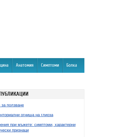
цина
Анатомия
Симптоми
Болка
ПУБЛИКАЦИИ
 за ползване
нториални огнища на глиоза
ния при мъжете: симптоми, характерни
чески признаци