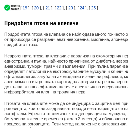
[
19
], [
20
], [
21
], [
22
], [
23
], [
24
], [
25
]
Придобита птоза на клепача
Придобитата птоза на клепача се наблюдава много по-често о
от произхода се разграничават неврогенна, миогенна, апонев
придобита птоза.
Неврогенната птоза на клепача с парализа на окомоторния не
едностранна и пълна, най-често причинена от диабетна невро
аневризми, тумори, травми и възпаления. При пълна парализа
определят патология на екстраокуларните мускули и клиничн
офталмоплегия: загуба на акомодация и зенични рефлекси, ми
аневризма на вътрешната каротидна артерия вътре в каверно
до пълна външна офталмоплегия с анестезия на инервационна
инфраорбиталния клон на троичния нерв.
Птозата на клепачите може да се индуцира с защитна цел при
роговицата, които не заздравяват поради незатварящата се 
лагофталм. Ефектът от химическата денервация на мускула, 
ботулинов токсин е временен (около 3 месеца) и обикновено е
процеса на роговицата. Този метод на лечение е алтернатива