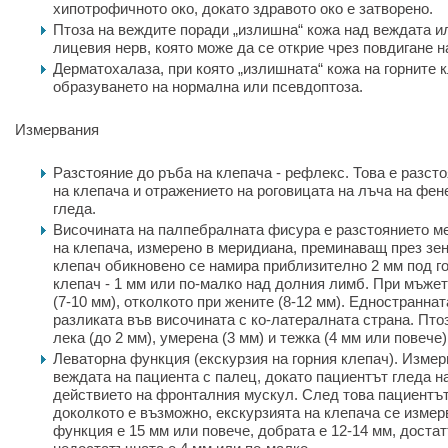
хипотрофичното око, докато здравото око е затворено.
Птоза на веждите поради „излишна“ кожа над веждата и
лицевия нерв, която може да се открие чрез повдигане н
Дерматохалаза, при която „излишната“ кожа на горните 
образуването на нормална или псевдоптоза.
Измервания
Разстояние до ръба на клепача - рефлекс. Това е разст
на клепача и отражението на роговицата на лъча на фен
гледа.
Височината на палпебралната фисура е разстоянието м
на клепача, измерено в меридиана, преминаващ през зен
клепач обикновено се намира приблизително 2 мм под го
клепач - 1 мм или по-малко над долния лимб. При мъжет
(7-10 мм), отколкото при жените (8-12 мм). Едностраннат
разликата във височината с ко-латералната страна. Пто
лека (до 2 мм), умерена (3 мм) и тежка (4 мм или повече)
Леваторна функция (екскурзия на горния клепач). Измер
веждата на пациента с палец, докато пациентът гледа н
действието на фронталния мускул. След това пациентът
доколкото е възможно, екскурзията на клепача се измер
функция е 15 мм или повече, добрата е 12-14 мм, достат