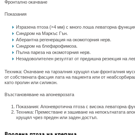
Фронтално окачване
Показания
Изразена птоза (>4 мм) с много лоша леваторна функция
Синдром на Маркъс Гън.
Аберантна регенерация на окомоторния нерв.
Синдром на блефарофимоза.
Пълна пареза на окомоторния нерв.
Незадоволителен резултат от предишна резекция на ле
Техника: Окачване на тарзалния хрущял към фронталния муск
от собствената фасция лата на пациента или от неабсорбира
като пролин или силикон.
Възстановяване на апоневрозата
Показания: Апоневротична птоза с висока леваторна фу
Техника: Преместване и зашиване на непокътнатата апо
хрущял чрез преден или заден достъп.
Вродена птоза на клепача