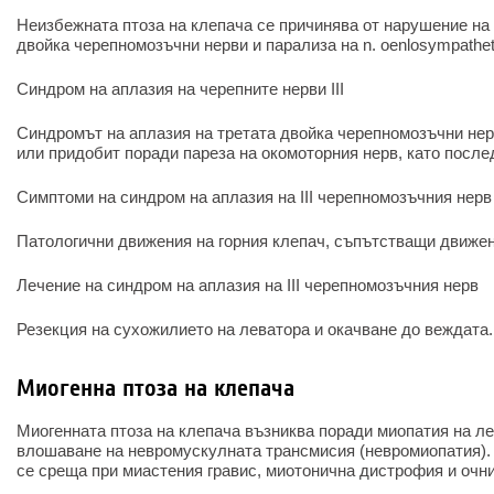
Неизбежната птоза на клепача се причинява от нарушение на
двойка черепномозъчни нерви и парализа на n. oenlosympatheti
Синдром на аплазия на черепните нерви III
Синдромът на аплазия на третата двойка черепномозъчни не
или придобит поради пареза на окомоторния нерв, като послед
Симптоми на синдром на аплазия на III черепномозъчния нерв
Патологични движения на горния клепач, съпътстващи движен
Лечение на синдром на аплазия на III черепномозъчния нерв
Резекция на сухожилието на леватора и окачване до веждата.
Миогенна птоза на клепача
Миогенната птоза на клепача възниква поради миопатия на ле
влошаване на невромускулната трансмисия (невромиопатия).
се среща при миастения гравис, миотонична дистрофия и очн