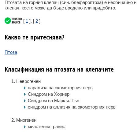
Птозата на горния клепач (син. блефароптоза) е необичайно 
клепач, което може да бъде вродено или придобито.
[
1
], [
2
]
Какво те притеснява?
Птоза
Класификация на птозата на клепачите
Неврогенен
парализа на окомоторния нерв
Синдром на Хорнер
Синдром на Маркъс Гън
синдром на аплазия на окомоторния нерв
Миогенен
миастения гравис