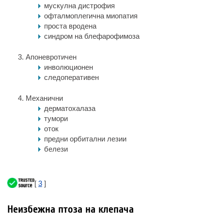
мускулна дистрофия
офталмоплегична миопатия
проста вродена
синдром на блефарофимоза
Апоневротичен
инволюционен
следоперативен
Механични
дерматохалаза
тумори
оток
предни орбитални лезии
белези
[
3
]
Неизбежна птоза на клепача