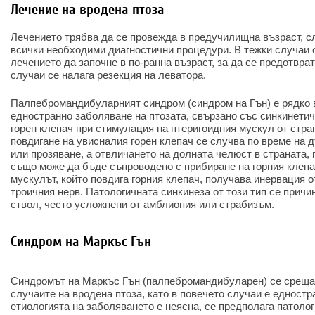
Лечение на вродена птоза
Лечението трябва да се провежда в предучилищна възраст, с
всички необходими диагностични процедури. В тежки случаи 
лечението да започне в по-ранна възраст, за да се предотвра
случаи се налага резекция на леватора.
Палпебромандибуларният синдром (синдром на Гън) е рядко 
едностранно заболяване на птозата, свързано със синкинети
горен клепач при стимулация на птеригоидния мускул от стра
повдигане на увисналия горен клепач се случва по време на д
или прозяване, а отвличането на долната челюст в страната,
също може да бъде съпроводено с прибиране на горния клепа
мускулът, който повдига горния клепач, получава инервация о
троичния нерв. Патологичната синкинеза от този тип се причи
ствол, често усложнени от амблиопия или страбизъм.
Синдром на Маркъс Гън
Синдромът на Маркъс Гън (палпебромандибуларен) се среща
случаите на вродена птоза, като в повечето случаи е едностр
етиологията на заболяването е неясна, се предполага патоло