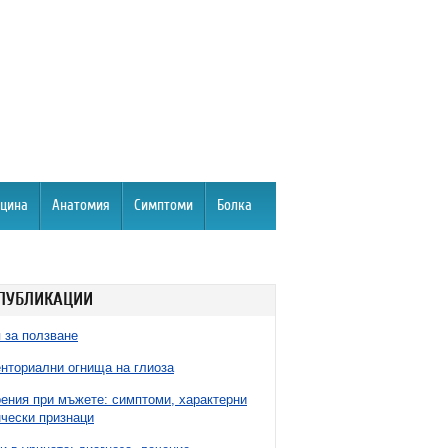
цина
Анатомия
Симптоми
Болка
ПУБЛИКАЦИИ
 за ползване
нториални огнища на глиоза
ния при мъжете: симптоми, характерни
чески признаци