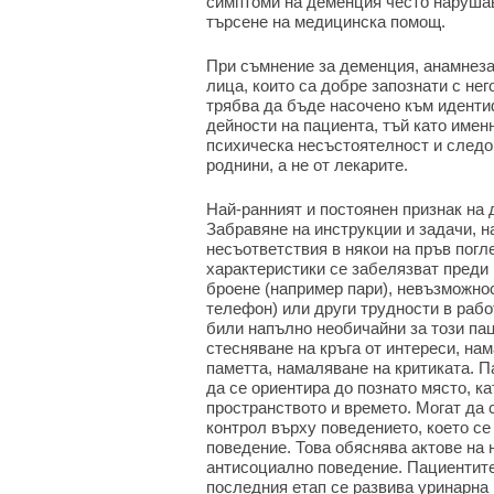
симптоми на деменция често нарушав
търсене на медицинска помощ.
При съмнение за деменция, анамнезат
лица, които са добре запознати с нег
трябва да бъде насочено към иденти
дейности на пациента, тъй като имен
психическа несъстоятелност и следо
роднини, а не от лекарите.
Най-ранният и постоянен признак на 
Забравяне на инструкции и задачи, 
несъответствия в някои на пръв погл
характеристики се забелязват преди 
броене (например пари), невъзможно
телефон) или други трудности в рабо
били напълно необичайни за този па
стесняване на кръга от интереси, на
паметта, намаляване на критиката. П
да се ориентира до познато място, к
пространството и времето. Могат да
контрол върху поведението, което се
поведение. Това обяснява актове на 
антисоциално поведение. Пациентите
последния етап се развива уринарна 