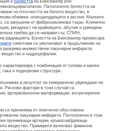
енция е
болестта
на Бинсвангер или
левкоенцефалопатия. Патологично болестта на
яване на плътността на бялото вещество, в
инови обвивки, олигодендроцити и аксони. Малките
, са запушени от фиброхиалинова тъкан. Клинично
ция, ригидност на крайниците, абулия и уринарна
гноза трябва да се направи със СПИН,
на радиацията. Болестта на Бинсвангер прогресира
ичните
симптоми се увеличават в продължение на
а разкрива множествени лакунарни инфаркти,
о вещество и хидроцефалия.
е характеризира с комбинация от големи и малки
 така и подкоркови структури.
възниква в резултат на хеморагично увреждане на
и. Рискови фактори в този случай са
ния, артериовенозни малформации, вътречерепни
я се причинява от генетично обусловена
ртикални лакунарни инфаркти. Патологично в този
лки проникващи артерии, кръвоснабдяващи
 бяло вещество. Примерите включват фамилна
 или церебрална автозомно доминантна