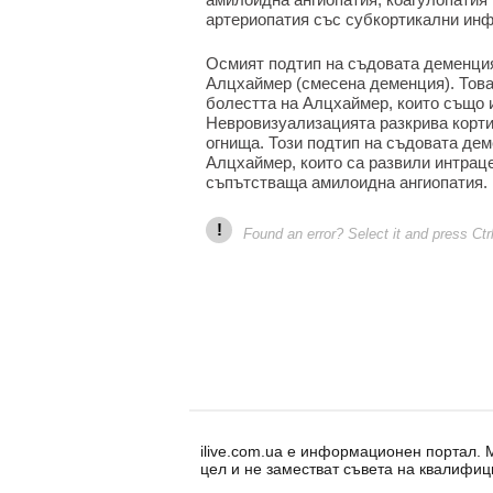
артериопатия със субкортикални ин
Осмият подтип на съдовата деменция
Алцхаймер (смесена деменция). Това
болестта на Алцхаймер, които също и
Невровизуализацията разкрива корти
огнища. Този подтип на съдовата дем
Алцхаймер, които са развили интрац
съпътстваща амилоидна ангиопатия.
!
Found an error? Select it and press Ctr
ilive.com.ua е информационен портал.
цел и не заместват съвета на квалифиц