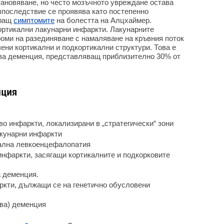
ановяване, но често мозъчното увреждане остава
впоследствие се проявява като постепенно
иращ
симптомите
на болестта на Алцхаймер.
ортикални лакунарни инфаркти. Лакунарните
роми на разединяване с намаляване на кръвния поток
ени кортикални и подкортикални структури. Това е
ова деменция, представляващ приблизително 30% от
нция
о инфаркти, локализирани в „стратегически“ зони
кунарни инфаркти
ална левкоенцефалопатия
инфаркти, засягащи кортикалните и подкорковите
а деменция.
ркти, дължащи се на генетично обусловени
ва) деменция