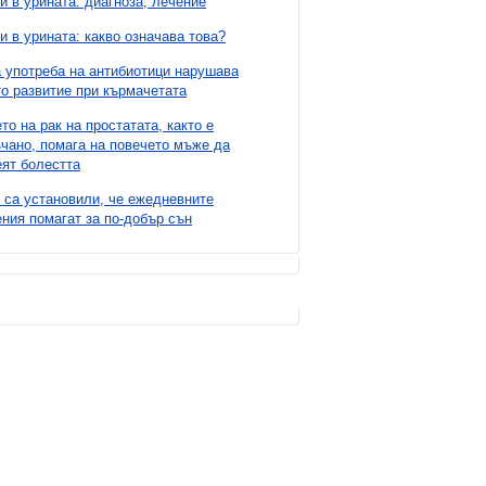
и в урината: диагноза, лечение
и в урината: какво означава това?
 употреба на антибиотици нарушава
о развитие при кърмачетата
то на рак на простатата, както е
чано, помага на повечето мъже да
ят болестта
 са установили, че ежедневните
ния помагат за по-добър сън