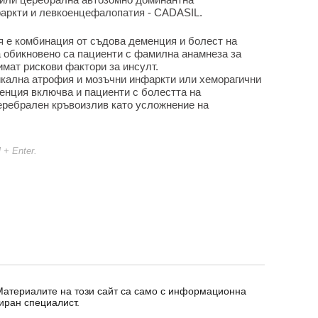
фаркти и левкоенцефалопатия - CADASIL.
 е комбинация от съдова деменция и болест на
 обикновено са пациенти с фамилна анамнеза за
мат рискови фактори за инсулт.
кална атрофия и мозъчни инфаркти или хеморагични
енция включва и пациенти с болестта на
еребрален кръвоизлив като усложнение на
l + Enter.
 Материалите на този сайт са само с информационна
иран специалист.