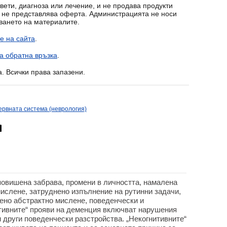
вети, диагноза или лечение, и не продава продукти
т не представлява оферта. Администрацията не носи
зването на материалите.
е на сайта
.
а обратна връзка
.
a. Всички права запазени.
ервната система (неврология)
я
повишена забрава, промени в личността, намалена
ислене, затруднено изпълнение на рутинни задачи,
ено абстрактно мислене, поведенчески и
тивните“ прояви на деменция включват нарушения
и други поведенчески разстройства. „Некогнитивните“