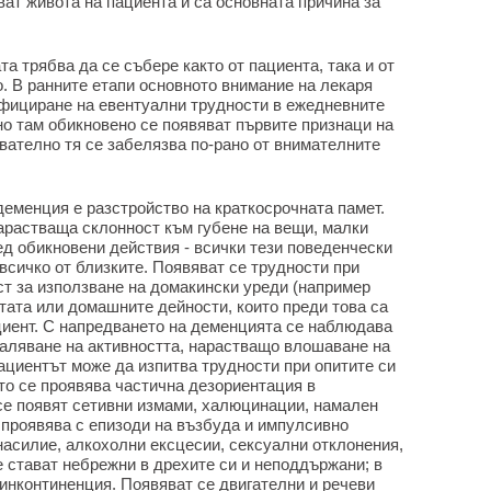
ат живота на пациента и са основната причина за
а трябва да се събере както от пациента, така и от
о. В ранните етапи основното внимание на лекаря
фициране на евентуални трудности в ежедневните
но там обикновено се появяват първите признаци на
вателно тя се забелязва по-рано от внимателните
деменция е разстройство на краткосрочната памет.
нарастваща склонност към губене на вещи, малки
ед обикновени действия - всички тези поведенчески
всичко от близките. Появяват се трудности при
ст за използване на домакински уреди (например
тата или домашните дейности, които преди това са
циент. С напредването на деменцията се наблюдава
маляване на активността, нарастващо влошаване на
ациентът може да изпитва трудности при опитите си
ато се проявява частична дезориентация в
 се появят сетивни измами, халюцинации, намален
 проявява с епизоди на възбуда и импулсивно
насилие, алкохолни ексцесии, сексуални отклонения,
 стават небрежни в дрехите си и неподдържани; в
инконтиненция. Появяват се двигателни и речеви