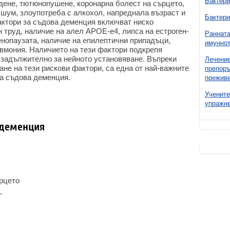
Бактери
дене, тютюнопушене, коронарна болест на сърцето,
 шум, злоупотреба с алкохол, напреднала възраст и
Бактери
ктори за съдова деменция включват ниско
 труд, наличие на алел APOE-e4, липса на естроген-
Ранната
енопаузата, наличие на епилептични припадъци,
имуннот
вмония. Наличието на тези фактори подкрепя
е задължително за нейното установяване. Въпреки
Лечение
ане на тези рискови фактори, са една от най-важните
препоръ
на съдова деменция.
преживе
Учените
упражне
 деменция
ърцето
,