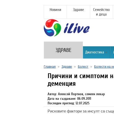
Новини
Здраве
Семейство
и деца
ЗДРАВЕ
Диагностика
Главная
»
Здраве
»
Болест
»
Болести на н
Причини и симптоми н
деменция
Автор: Алексей Портнов, семеен лекар
Дата на създаване: 06.09.2011
Последен преглед: 12.07.2025
Рисковите фактори за инсулт са същ