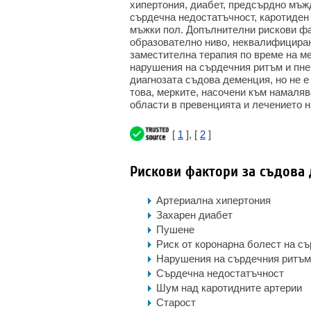
хипертония, диабет, предсърдно мъж
сърдечна недостатъчност, каротиден
мъжки пол. Допълнителни рискови фа
образователно ниво, неквалифициран
заместителна терапия по време на м
нарушения на сърдечния ритъм и пне
диагнозата съдова деменция, но не 
това, мерките, насочени към намаляв
области в превенцията и лечението 
[
1
], [
2
]
Рискови фактори за съдова
Артериална хипертония
Захарен диабет
Пушене
Риск от коронарна болест на с
Нарушения на сърдечния ритъм
Сърдечна недостатъчност
Шум над каротидните артерии
Старост