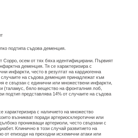
ит
олко подтипа съдова деменция.
от Coppo, осем от тях бяха идентифицирани. Първият
нфарктна деменция. Тя се характеризира с
ни инфаркти, често в резултат на кардиогенна
т случаите на съдова деменция принадлежат към
ия е свързан с единични или множествени инфаркти,
ти (таламус, бяло вещество на фронталния лоб,
Този подтип представлява 14% от случаите на съдова
се характеризира с наличието на множество
които възникват поради артериосклеротични или
 дълбоко проникващи артериоли, често свързани с
иабет. Клинично в този случай развитието на
 от епизоди на преходни исхемични атаки или