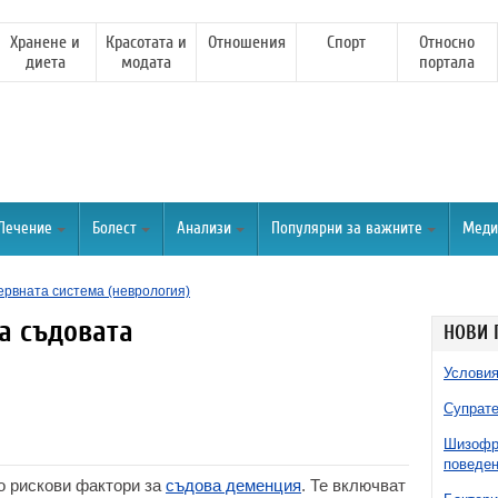
Хранене и
Красотата и
Отношения
Спорт
Относно
диета
модата
портала
Лечение
Болест
Анализи
Популярни за важните
Меди
ервната система (неврология)
а съдовата
НОВИ 
Условия
Супрате
Шизофре
поведен
о рискови фактори за
съдова деменция
. Те включват