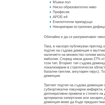
Мъжки пол
Ниско образователно ниво
Професия
APOE-e4
Епилептични припадъци
Некоригиран естрогенен дефиц
Обичайно е да се разграничават няк
Така, в наскоро публикуван преглед 
подтип на съдова деменция е мултии
наличието на множество големи мозъч
емболия. Според някои данни 27% о
този тип. Вторият тип съдова деменц
локализирани в стратегически облас
базални ганглии, ангуларен гирус). 
деменция.
Третият подтип на съдова деменция 
субкортикални лакунарни инфаркти, 
дегенеративни промени в стените на
артериална хипертония или захарен д
деменция може да бъде предшествано