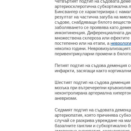
Четвъртият подтип на съдовата дем
артериосклеротична субкортикална 
Бинсвангер се характеризира с намал
резултат на частична загуба на миел
съдове, снабдяващи бялото вещество
заболяването се проявява като демен
инконтиненция. Диференциалната диа
множествена склероза или ефектите 
постепенно или на етапи, а
невролог
няколко години. Невровизуализацият
перивентрикуларни промени в бялот
Петият подтип на съдова деменция с
инфаркти, засягащи както кортикални,
Шестият подтип на съдова деменция 
мозъка при вътречерепни кръвоизлив
неконтролирана артериална хиперто
аневризми.
Седмият подтип на съдовата деменци
артериопатия, която причинява субко
случай се разкрива увреждане на ма
базалните ганглии и субкортикално
амилоидна ангиопатия, коагулопатия