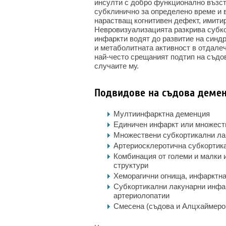
инсулти с добро функционално възст
субклинично за определено време и 
нарастващ когнитивен дефект, имит
Невровизуализацията разкрива субк
инфаркти водят до развитие на синд
и метаболитната активност в отдалеч
най-често срещаният подтип на съд
случаите му.
Подвидове на съдова деме
Мултиинфарктна деменция
Единичен инфаркт или множеств
Множествени субкортикални ла
Артериосклеротична субкортик
Комбинация от големи и малки 
структури
Хеморагични огнища, инфарктн
Субкортикални лакунарни инфа
артериолопатии
Смесена (съдова и Алцхаймеро