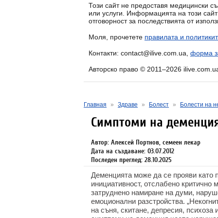
Този сайт не предоставя медицински съ
или услуги. Информацията на този сай
отговорност за последствията от изпол
Моля, прочетете
правилата и политикит
Контакти: contact@ilive.com.ua,
форма з
Авторско право © 2011–2026 ilive.com.u
Главная
»
Здраве
»
Болест
»
Болести на н
Симптоми на деменци
Автор: Алексей Портнов, семеен лекар
Дата на създаване: 03.07.2012
Последен преглед: 28.10.2025
Деменцията може да се прояви като 
инициативност, отслабено критично м
затруднено намиране на думи, наруш
емоционални разстройства. „Некогни
на съня, скитане, депресия, психоза 