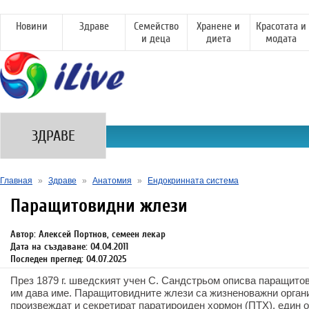
Новини
Здраве
Семейство
Хранене и
Красотата и
и деца
диета
модата
ЗДРАВЕ
Главная
»
Здраве
»
Анатомия
»
Ендокринната система
Паращитовидни жлези
Автор: Алексей Портнов, семеен лекар
Дата на създаване: 04.04.2011
Последен преглед: 04.07.2025
През 1879 г. шведският учен С. Сандстрьом описва паращито
им дава име. Паращитовидните жлези са жизненоважни органи
произвеждат и секретират паратироиден хормон (ПТХ), един о