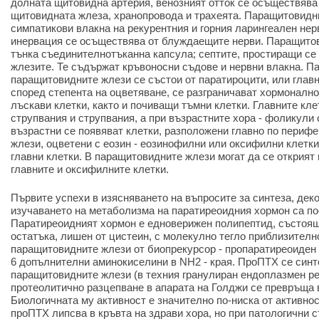
долната щитовидна артерия, венозният отток се осъществява 
щитовидната жлеза, хранопровода и трахеята. Паращитовидни
симпатикови влакна на рекурентния и горния ларингеален нер
инервация се осъществява от блуждаещите нерви. Паращитов
тънка съединителнотъканна капсула; септите, простиращи се 
жлезите. Те съдържат кръвоносни съдове и нервни влакна. П
паращитовидните жлези се състои от паратироцити, или главни
според степента на оцветяване, се разграничават хормонално
лъскави клетки, както и почиващи тъмни клетки. Главните кле
струпвания и струпвания, а при възрастните хора - фоликули 
възрастни се появяват клетки, разположени главно по периф
жлези, оцветени с еозин - еозинофилни или оксифилни клетки
главни клетки. В паращитовидните жлези могат да се открия
главните и оксифилните клетки.
Първите успехи в изясняването на въпросите за синтеза, дек
изучаването на метаболизма на паратиреоидния хормон са пос
Паратиреоидният хормон е едноверижен полипептид, състоящ
остатъка, лишен от цистеин, с молекулно тегло приблизителн
паращитовидните жлези от биопрекурсор - пропаратиреоиден 
6 допълнителни аминокиселини в NH2
-
края. ПроПТХ се синте
паращитовидните жлези (в техния гранулиран ендоплазмен ре
протеолитично разцепване в апарата на Голджи се превръща 
Биологичната му активност е значително по-ниска от активно
проПТХ липсва в кръвта на здрави хора, но при патологични с