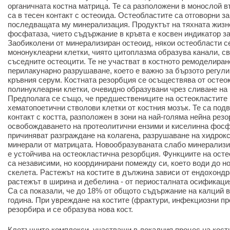
органичната костна матрица. Те са разположени в монослой в
са в тесен контакт с остеоида. Остеобластите са отговорни за
последващата му минерализация. Продуктът на тяхната жизн
фосфатаза, чието съдържание в кръвта е косвен индикатор за
Заобиколени от минерализиран остеоид, някои остеобласти с
мононуклеарни клетки, чиято цитоплазма образува канали, св
съседните остеоцити. Те не участват в костното ремоделиране
перилакунарно разрушаване, което е важно за бързото регули
кръвния серум. Костната резорбция се осъществява от остеок
полинуклеарни клетки, очевидно образувани чрез сливане на
Предполага се също, че предшествениците на остеокластите 
хематопоетични стволови клетки от костния мозък. Те са под
контакт с костта, разположен в зони на най-голяма нейна рез
освобождаването на протеолитични ензими и киселинна фосф
причиняват разграждане на колагена, разрушаване на хидрокс
минерали от матрицата. Новообразуваната слабо минерализир
е устойчива на остеокластична резорбция. Функциите на осте
са независими, но координирани помежду си, което води до 
скелета. Растежът на костите в дължина зависи от ендохонд
растежът в ширина и дебелина - от периосталната осификаци
Ca са показали, че до 18% от общото съдържание на калций в
година. При увреждане на костите (фрактури, инфекциозни пр
резорбира и се образува нова кост.
Клетъчните комплекси, участващи в локалния процес на кост