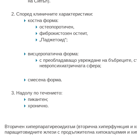
на Сипъл).
Според клиничните характеристики:
костна форма:
остеопоротичен,
фиброкистозен остеит,
„Паджетоид“;
висцеропатична форма:
с преобладаващо увреждане на бъбреците, с
невропсихиатричната сфера;
смесена форма.
Надолу по течението:
пикантен;
хронично.
Вторичен хиперпаратиреоидизъм (вторична хиперфункция и х
паращитовидните жлези с продължителна хипокалцемия и х