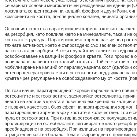
се наричат основни многоклетъчни ремоделиращи единици (О
локалната концентрация на калций, фосфор и други йони, син
компоненти на костта, по-специално колаген, нейната органи
Основният ефект на паратироидния хормон в костите на скеле
на резорбция, като повлияе както на минералните, така и на 
костната структура. Паратироидният хормон насърчава расте
тяхната активност, което е съпроводено със засилен остеоли
на костната резорбция. В този случай кристалите на хидрокси
освобождаване на калций и фосфор в кръвта. Този процес е 
повишаване на нивото на калций в кръвта. Той се състои от т
мобилизиране на калций от перилакунарната кост (дълбоки о
остеопрогенераторни клетки в остеокласти; поддържане на по
кръвта чрез регулиране на освобождаването му от костта (по
По този начин, паратиреоидният хормон първоначално повиша
остеоцитите и остеокластите, засилвайки остеолизата, прич
нивото на калций в кръвта и повишена екскреция на калций и 
е първият, качествен, бърз ефект на паратиреоидния хормон.
паратиреоидния хормон върху костите е количествен. Той е с
пула от остеокласти. При активна остеолиза се получава сти
пролиферация на остеобластите, активират се както резорбци
преобладаване на резорбция. При излишък на паратиреоиден
отрицателен костен баланс. Това е съпроводено с прекомерна