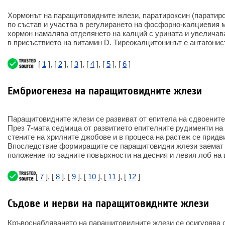
Хормонът на паращитовидните жлези, паратироксин (паратиро
по състав и участва в регулирането на фосфорно-калциевия
хормон намалява отделянето на калций с урината и увеличав
в присъствието на витамин D. Тиреокалцитонинът е антагонис
[
1
], [
2
], [
3
], [
4
], [
5
], [
6
]
Ембриогенеза на паращитовидните жлези
Паращитовидните жлези се развиват от епитела на сдвоените I
През 7-мата седмица от развитието епителните рудименти на 
стените на хрилните джобове и в процеса на растеж се придв
Впоследствие формиращите се паращитовидни жлези заемат 
положение по задните повърхности на десния и левия лоб на
[
7
], [
8
], [
9
], [
10
], [
11
], [
12
]
Съдове и нерви на паращитовидните жлези
Кръвоснабдяването на паращитовидните жлези се осигурява о