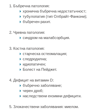
Бъбречна патология:
хронична бъбречна недостатъчност;
тубулопатия (тип Олбрайт-Фанкони);
бъбречен рахит.
Чревна патология:
синдром на малабсорбция.
Костна патология:
старческа остеомалация;
следродилна;
идиопатичен;
Болест на Пейджет.
Дефицит на витамин D:
бъбречно заболяване;
черен дроб;
наследствени ензимни дефицити.
Злокачествени заболявания: миелом.