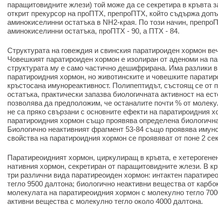
паращитовидните жлези) той може да се секретира в кръвта 
открит прекурсор на проПТХ, препроПТХ, който съдържа доп
аминокиселинни остатъка в NH2-края. По този начин, препро
аминокиселинни остатъка, проПТХ - 90, а ПТХ - 84.
Структурата на говеждия и свинския паратироиден хормон ве
Човешкият паратироиден хормон е изолиран от аденоми на п
структурата му е само частично дешифрирана. Има разлики в
паратироидния хормон, но животинските и човешките парати
кръстосана имунореактивност. Полипептидът, състоящ се от 
остатъка, практически запазва биологичната активност на ест
позволява да предположим, че останалите почти % от молеку
не са пряко свързани с основните ефекти на паратироидния х
паратироидния хормон също проявява определена биологична
Биологично неактивният фрагмент 53-84 също проявява имунол
свойства на паратироидния хормон се проявяват от поне 2 се
Паратиреоидният хормон, циркулиращ в кръвта, е хетерогенен
нативния хормон, секретиран от паращитовидните жлези. В кр
три различни вида паратиреоиден хормон: интактен паратире
тегло 9500 далтона; биологично неактивни вещества от карбо
молекулата на паратиреоидния хормон с молекулно тегло 700
активни вещества с молекулно тегло около 4000 далтона.