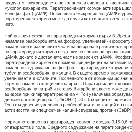
продукт от разграждането на колагена и сиаловите киселини, 
мукополизахаридите. Паратиреоидният хормон активира цикл
монофосфат (цАМФ). Повишената екскреция на цАМФ в урина
паратиреоиден хормон може да служи като индикатор за тъка
него.
Най-важният ефект на паратироидния хормон върху бъбрецит
намалява реабсорбцията на фосфор, увеличавайки фосфатур
намаляване в различните части на нефрона е различен: в про
на паратироидния хормон се дължи на повишена пропускливос
цАМФ, докато в дисталната част не зависи от цАМФ. Фосфат
паратироидния хормон се променя при дефицит на витамин D,
намалено съдържание на фосфор. Паратироидните хормони л
тубулна реабсорбция на калций. В същото време я намаляват
увеличават в дисталните. Последното е от доминиращо значе
хормон намалява калциевия клирънс. Паратироидният хормо
реабсорбция на натрий и неговия бикарбонат, което може да 
ацидоза при хиперпаратиреоидизъм. Той увеличава образуван
диоксихолекалциферол 1,25(OH2
)
D3
в
бъбреците - активна
Това съединение увеличава реабсорбцията на калций в тънки
активността на специфичен калций-свързващ протеин (CaBP) 
Нормалното ниво на паратироиден хормон е средно 0,15-0,6 ng
от възрастта и пола. Средното съдържание на паратироиден х