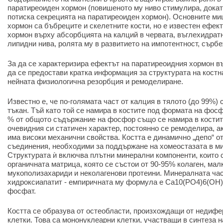
паратиреоиден хормон (повишеното му ниво стимулира, докат
потиска секрецията на паратиреоиден хормон). Основните м
хормон са бъбреците и скелетните кости, но е известен ефек
хормон върху абсорбцията на калций в червата, въглехидрат
липидни нива, ролята му в развитието на импотентност, сърбе
За да се характеризира ефектът на паратиреоидния хормон в
да се предостави кратка информация за структурата на костн
нейната физиологична резорбция и ремоделиране.
Известно е, че по-голямата част от калция в тялото (до 99%)
тъкан. Тъй като той се намира в костите под формата на фос
% от общото съдържание на фосфор също се намира в костите
очевидния си статичен характер, постоянно се ремоделира, а
има високи механични свойства. Костта е динамично „депо“ о
съединения, необходими за поддържане на хомеостазата в м
Структурата ѝ включва плътни минерални компоненти, които с
органичната матрица, която се състои от 90-95% колаген, мал
мукополизахариди и неколагенови протеини. Минералната част
хидроксиапатит - емпиричната му формула е Ca10(PO4)6(OH)
фосфат.
Костта се образува от остеобласти, произхождащи от недиф
клетки. Това са мононуклеарни клетки, участващи в синтеза н