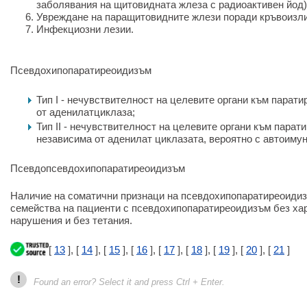
заболявания на щитовидната жлеза с радиоактивен йод)
Увреждане на паращитовидните жлези поради кръвоизли
Инфекциозни лезии.
Псевдохипопаратиреоидизъм
Тип I - нечувствителност на целевите органи към парат
от аденилатциклаза;
Тип II - нечувствителност на целевите органи към парат
независима от аденилат циклазата, вероятно с автоимун
Псевдопсевдохипопаратиреоидизъм
Наличие на соматични признаци на псевдохипопаратиреоидиз
семейства на пациенти с псевдохипопаратиреоидизъм без ха
нарушения и без тетания.
[
13
], [
14
], [
15
], [
16
], [
17
], [
18
], [
19
], [
20
], [
21
]
!
Found an error? Select it and press Ctrl + Enter.