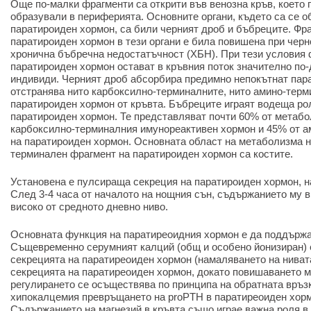
Още по-малки фрагменти са открити във венозна кръв, което п
образували в периферията. Основните органи, където са се 
паратироиден хормон, са били черният дроб и бъбреците. Фр
паратироиден хормон в тези органи е била повишена при черн
хронична бъбречна недостатъчност (ХБН). При тези условия 
паратироиден хормон остават в кръвния поток значително по-
индивиди. Черният дроб абсорбира предимно непокътнат пара
отстранява нито карбоксилно-терминалните, нито амино-терм
паратироиден хормон от кръвта. Бъбреците играят водеща ро
паратироиден хормон. Те представляват почти 60% от метабо
карбоксилно-терминалния имунореактивен хормон и 45% от 
на паратироиден хормон. Основната област на метаболизма н
терминален фрагмент на паратироиден хормон са костите.
Установена е пулсираща секреция на паратироиден хормон, н
След 3-4 часа от началото на нощния сън, съдържанието му в 
високо от средното дневно ниво.
Основната функция на паратиреоидния хормон е да поддържа
Същевременно серумният калций (общ и особено йонизиран) е
секрецията на паратиреоиден хормон (намаляването на ниват
секрецията на паратиреоиден хормон, докато повишаването му 
регулирането се осъществява по принципа на обратната връз
хипокалцемия превръщането на proPTH в паратиреоиден хорм
Съдържанието на магнезий в кръвта също играе важна роля в