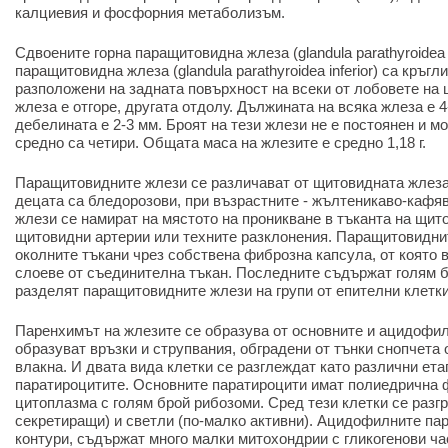
калциевия и фосфорния метаболизъм.
Сдвоените горна паращитовидна жлеза (glandula parathyroidea 
паращитовидна жлеза (glandula parathyroidea inferior) са кръг
разположени на задната повърхност на всеки от лобовете на
жлеза е отгоре, другата отдолу. Дължината на всяка жлеза е 4
дебелината е 2-3 мм. Броят на тези жлези не е постоянен и мо
средно са четири. Общата маса на жлезите е средно 1,18 г.
Паращитовидните жлези се различават от щитовидната жлеза 
децата са бледорозови, при възрастните - жълтеникаво-кафя
жлези се намират на мястото на проникване в тъканта на щит
щитовидни артерии или техните разклонения. Паращитовидни
околните тъкани чрез собствена фиброзна капсула, от която 
слоеве от съединителна тъкан. Последните съдържат голям 
разделят паращитовидните жлези на групи от епителни клетки
Паренхимът на жлезите се образува от основните и ацидофил
образуват връзки и струпвания, обградени от тънки снопчета
влакна. И двата вида клетки се разглеждат като различни ета
паратироцитите. Основните паратироцити имат полиедрична
цитоплазма с голям брой рибозоми. Сред тези клетки се разг
секретиращи) и светли (по-малко активни). Ацидофилните пар
контури, съдържат много малки митохондрии с гликогенови ча