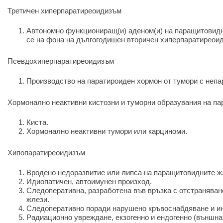
Третичен хиперпаратиреоидизъм
Автономно функциониращ(и) аденом(и) на паращитовидн
се на фона на дългогодишен вторичен хиперпаратиреои
Псевдохиперпаратиреоидизъм
Производство на паратироиден хормон от тумори с непа
Хормонално неактивни кистозни и туморни образувания на п
Киста.
Хормонално неактивни тумори или карциноми.
Хипопаратиреоидизъм
Вродено недоразвитие или липса на паращитовидните ж
Идиопатичен, автоимунен произход.
Следоперативна, разработена във връзка с отстранява
жлези.
Следоперативно поради нарушено кръвоснабдяване и и
Радиационно увреждане, екзогенно и ендогенно (външна