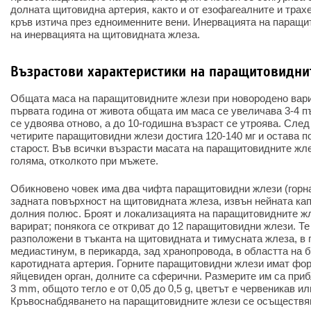
долната щитовидна артерия, както и от езофагеалните и трах
кръв изтича през едноименните вени. Инервацията на паращи
на инервацията на щитовидната жлеза.
Възрастови характеристики на паращитовидни
Общата маса на паращитовидните жлези при новородено варир
първата година от живота общата им маса се увеличава 3-4 п
се удвоява отново, а до 10-годишна възраст се утроява. След
четирите паращитовидни жлези достига 120-140 мг и остава 
старост. Във всички възрасти масата на паращитовидните жле
голяма, отколкото при мъжете.
Обикновено човек има два чифта паращитовидни жлези (горна
задната повърхност на щитовидната жлеза, извън нейната кап
долния полюс. Броят и локализацията на паращитовидните жл
варират; понякога се откриват до 12 паращитовидни жлези. Те
разположени в тъканта на щитовидната и тимусната жлеза, в 
медиастинум, в перикарда, зад хранопровода, в областта на 
каротидната артерия. Горните паращитовидни жлези имат фо
яйцевиден орган, долните са сферични. Размерите им са прибл
3 mm, общото тегло е от 0,05 до 0,5 g, цветът е червеникав 
Кръвоснабдяването на паращитовидните жлези се осъществяв