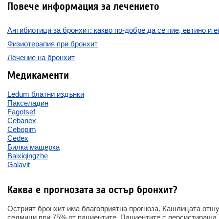
Повече информация за лечението
Антибиотици за бронхит: какво по-добре да се пие, евтино и 
Физиотерапия при бронхит
Лечение на бронхит
Медикаменти
Ledum блатни издънки
Пакселадин
Fagotsef
Cebanex
Cebopim
Cedex
Билка мащерка
Baixiqingzhe
Galavit
Каква е прогнозата за остър бронхит?
Острият бронхит има благоприятна прогноза. Кашлицата отшу
седмици при 75% от пациентите. Пациентите с персистираща