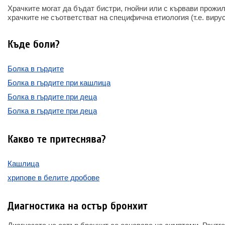
Храчките могат да бъдат бистри, гнойни или с кървави прожи
храчките не съответстват на специфична етиология (т.е. виру
Къде боли?
Болка в гърдите
Болка в гърдите при кашлица
Болка в гърдите при деца
Болка в гърдите при деца
Какво те притеснява?
Кашлица
хрипове в белите дробове
Диагностика на остър бронхит