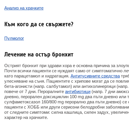
Анализ на храчките
Към кого да се свържете?
Пулмолог
Лечение на остър бронхит
Острият бронхит при здрави хора е основна причина за злоуп
Почти всички пациенти се нуждаят само от симптоматично леч
като парацетамол и хидратация.
Антитусивните средства
тряб
улесняване на съня. Пациентите с хрипове могат да се повли
бета-агонисти (напр. салбутамол) или антихолинергици (напр.
повече от 7 дни. Пероралните
антибиотици
(напр. 7 дни амокс
дневно, перорален доксициклин 100 mg два пъти дневно или 
сулфаметоксазол 160/800 mg перорално два пъти дневно) се 
пациенти с ХОББ или други сериозни белодробни заболявания
от следните симптоми: силна кашлица, силен задух, увеличен
характер на храчките.