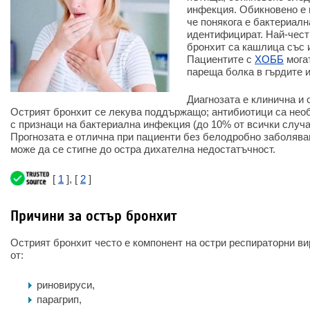
инфекция. Обикновено е 
че понякога е бактериалн
идентифицират. Най-чест
бронхит са кашлица със и
Пациентите с
ХОББ
мога
пареща болка в гърдите 
Диагнозата е клинична и 
Острият бронхит се лекува поддържащо; антибиотици са нео
с признаци на бактериална инфекция (до 10% от всички случа
Прогнозата е отлична при пациенти без белодробно заболява
може да се стигне до остра дихателна недостатъчност.
[
1
], [
2
]
Причини за остър бронхит
Острият бронхит често е компонент на остри респираторни в
от:
риновируси,
парагрип,