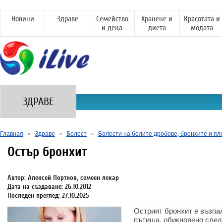
Новини
Здраве
Семейство
Хранене и
Красотата и
и деца
диета
модата
ЗДРАВЕ
Главная
»
Здраве
»
Болест
»
Болести на белите дробове, бронхите и пл
Остър бронхит
Автор: Алексей Портнов, семеен лекар
Дата на създаване: 26.10.2012
Последен преглед: 27.10.2025
Острият бронхит е възпа
пътища, обикновено след