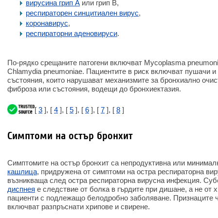
вируси
на грип А
или грип В,
респираторен синцитиален вирус
,
коронавирус
,
респираторни аденовируси
.
По-рядко срещаните патогени включват Mycoplasma pneumon
Chlamydia pneumoniae. Пациентите в риск включват пушачи и
състояния, които нарушават механизмите за бронхиално очист
фиброза или състояния, водещи до бронхиектазия.
[
3
], [
4
], [
5
], [
6
], [
7
], [
8
]
Симптоми на остър бронхит
Симптомите на остър бронхит са непродуктивна или минималн
кашлица
, придружена от симптоми на остра респираторна ви
възникваща след остра респираторна вирусна инфекция. Суб
диспнея
е следствие от болка в гърдите при дишане, а не от х
пациенти с подлежащо белодробно заболяване. Признаците че
включват разпръснати хрипове и свирене.