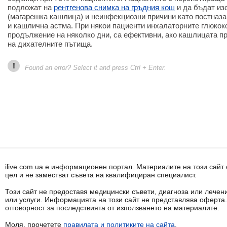
подложат на
рентгенова снимка на гръдния кош
и да бъдат из
(магарешка кашлица) и неинфекциозни причини като постназал
и кашлична астма. При някои пациенти инхалаторните глюкок
продължение на няколко дни, са ефективни, ако кашлицата 
на дихателните пътища.
!
Found an error? Select it and press Ctrl + Enter.
ilive.com.ua е информационен портал. Материалите на този сай
цел и не заместват съвета на квалифициран специалист.
Този сайт не предоставя медицински съвети, диагноза или лечени
или услуги. Информацията на този сайт не представлява оферта
отговорност за последствията от използването на материалите.
Моля, прочетете
правилата и политиките на сайта
.