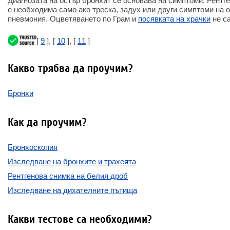
Диагнозата на остър бронхит се основава на симптоми. Рентг
е необходима само ако треска, задух или други симптоми на 
пневмония. Оцветяването по Грам и
посявката на храчки
не са
[
9
], [
10
], [
11
]
Какво трябва да проучим?
Бронхи
Как да проучим?
Бронхоскопия
Изследване на бронхите и трахеята
Рентгенова снимка на белия дроб
Изследване на дихателните пътища
Какви тестове са необходими?