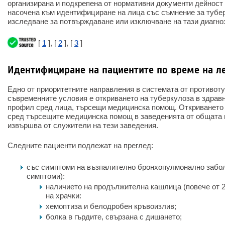
организирана и подкрепена от нормативни документи дейност 
насочена към идентифициране на лица със съмнение за тубе
изследване за потвърждаване или изключване на тази диагно
[
1
], [
2
], [
3
]
Идентифициране на пациентите по време на л
Едно от приоритетните направления в системата от противот
съвременните условия е откриването на туберкулоза в здрав
профил сред лица, търсещи медицинска помощ. Откриването 
сред търсещите медицинска помощ в заведенията от общата
извършва от служители на тези заведения.
Следните пациенти подлежат на преглед:
със симптоми на възпалително бронхопулмонално забо
симптоми):
наличието на продължителна кашлица (повече от 2
на храчки:
хемоптиза и белодробен кръвоизлив;
болка в гърдите, свързана с дишането;