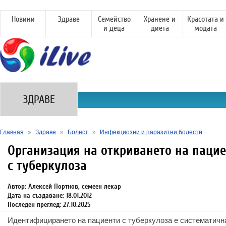
Новини
Здраве
Семейство
Хранене и
Красотата и
и деца
диета
модата
ЗДРАВЕ
Главная
»
Здраве
»
Болест
»
Инфекциозни и паразитни болести
Организация на откриването на паци
с туберкулоза
Автор: Алексей Портнов, семеен лекар
Дата на създаване: 18.01.2012
Последен преглед: 27.10.2025
Идентифицирането на пациенти с туберкулоза е систематичн