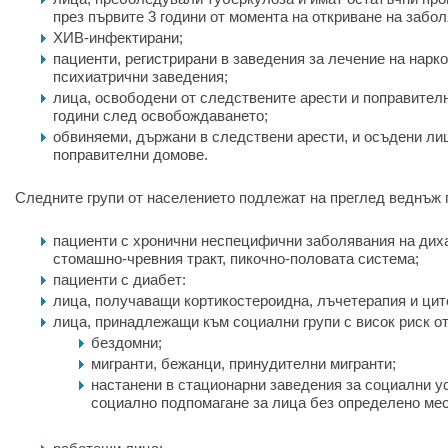
през първите 3 години от момента на откриване на забол
ХИВ-инфектирани;
пациенти, регистрирани в заведения за лечение на нарк
психиатрични заведения;
лица, освободени от следствените арести и поправителн
години след освобождаването;
обвиняеми, държани в следствени арести, и осъдени ли
поправителни домове.
Следните групи от населението подлежат на преглед веднъж 
пациенти с хронични неспецифични заболявания на дих
стомашно-чревния тракт, пикочно-половата система;
пациенти с диабет:
лица, получаващи кортикостероидна, лъчетерапия и цит
лица, принадлежащи към социални групи с висок риск от
бездомни;
мигранти, бежанци, принудителни мигранти;
настанени в стационарни заведения за социални ус
социално подпомагане за лица без определено ме