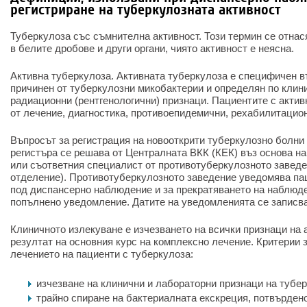
регистриране на туберкулозната активност
Туберкулоза със съмнителна активност. Този термин се отна
в белите дробове и други органи, чиято активност е неясна.
Активна туберкулоза. Активната туберкулоза е специфичен в
причинен от туберкулозни микобактерии и определян по клин
радиационни (рентгенологични) признаци. Пациентите с актив
от лечение, диагностика, противоепидемични, рехабилитацио
Въпросът за регистрация на новооткрити туберкулозно болни 
регистъра се решава от Централната ВКК (КЕК) въз основа н
или съответния специалист от противотуберкулозното заведе
отделение). Противотуберкулозното заведение уведомява па
под диспансерно наблюдение и за прекратяването на наблюде
попълнено уведомление. Датите на уведомленията се записва
Клиничното излекуване е изчезването на всички признаци на 
резултат на основния курс на комплексно лечение. Критерии 
лечението на пациенти с туберкулоза:
изчезване на клинични и лабораторни признаци на тубе
трайно спиране на бактериалната екскреция, потвърдено