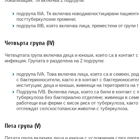
локализация. Тя включва 2 подгрупи:
подгрупа IIIA. Тя включва новодиагностицирани пациент
посттуберкулозни промени;
подгрупа IIIB, която включва лица, преместени от групи I и 
Четвърта група (IV)
Четвъртата група включва деца и юноши, които са в контакт 
инфекция. Групата е разделена на 2 подгрупи:
подгрупа IVA. Това включва лица, които са в семеен, ро
с бактерионосители, както и в контакт с бактерионосит
институции; деца и юноши, живеещи на територията на 
Подгрупа IVB. Включва лица, които са били в контакт с 
туберкулоза без бактериално отделяне; живеещи в семе
работещи във ферми с висок риск от туберкулоза, както 
отглеждат селскостопански животни с туберкулоза.
Пета група (V)
Петата група включва деца и юноши с усложнения след прот