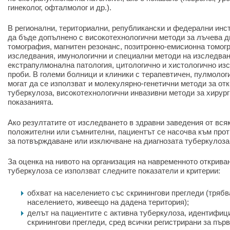
гинеколог, офталмолог и др.).
В регионални, териториални, републикански и федерални ин
да бъде допълнено с високотехнологични методи за лъчева д
томография, магнитен резонанс, позитронно-емисионна томог
изследвания, имунологични и специални методи на изследван
екстрапулмонална патология, цитологично и хистологично из
проби. В големи болници и клиники с терапевтичен, пулмолог
могат да се използват и молекулярно-генетични методи за от
туберкулоза, високотехнологични инвазивни методи за хирург
показанията.
Ако резултатите от изследването в здравни заведения от вся
положителни или съмнителни, пациентът се насочва към про
за потвърждаване или изключване на диагнозата туберкулоза 
За оценка на нивото на организация на навременното открива
туберкулоза се използват следните показатели и критерии:
обхват на населението със скринингови прегледи (трябв
населението, живеещо на дадена територия);
делът на пациентите с активна туберкулоза, идентифиц
скринингови прегледи, сред всички регистрирани за първ