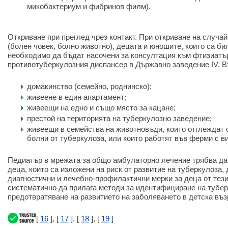
микобактериум и фибринов филм).
Откриване при преглед чрез контакт. При откриване на случай
(болен човек, болно животно), децата и юношите, които са бил
необходимо да бъдат насочени за консултация към фтизиатъ
противотуберкулозния диспансер в Държавно заведение IV. В
домакинство (семейно, роднинско);
живеене в един апартамент;
живеещи на едно и също място за кацане;
престой на територията на туберкулозно заведение;
живеещи в семейства на животновъди, които отглеждат 
болни от туберкулоза, или които работят във ферми с ви
Педиатър в мрежата за общо амбулаторно лечение трябва д
деца, които са изложени на риск от развитие на туберкулоза
диагностични и лечебно-профилактични мерки за деца от тези
систематично да прилага методи за идентифициране на тубе
предотвратяване на развитието на заболяването в детска въз
[
16
], [
17
], [
18
], [
19
]