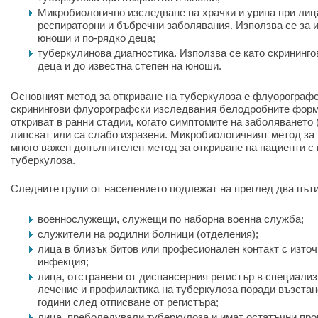
Микробиологично изследване на храчки и урина при лиц
респираторни и бъбречни заболявания. Използва се за 
юноши и по-рядко деца;
туберкулинова диагностика. Използва се като скрининго
деца и до известна степен на юноши.
Основният метод за откриване на туберкулоза е флуорограф
скринингови флуорографски изследвания белодробните форм
откриват в ранни стадии, когато симптомите на заболяването 
липсват или са слабо изразени. Микробиологичният метод за 
много важен допълнителен метод за откриване на пациенти с
туберкулоза.
Следните групи от населението подлежат на преглед два път
военнослужещи, служещи по наборна военна служба;
служители на родилни болници (отделения);
лица в близък битов или професионален контакт с изто
инфекция;
лица, отстранени от диспансерния регистър в специализ
лечение и профилактика на туберкулоза поради възстано
години след отписване от регистъра;
лица, преболедували туберкулоза и имат остатъчни про