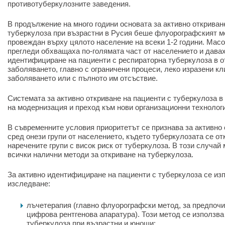
противотуберкулозните заведения.
В продължение на много години основата за активно откриван
туберкулоза при възрастни в Русия беше флуорографският м
провеждан върху цялото население на всеки 1-2 години. Мас
прегледи обхващаха по-голямата част от населението и дава
идентифициране на пациенти с респираторна туберкулоза в о
заболяването, главно с ограничени процеси, леко изразени кл
заболяването или с пълното им отсъствие.
Системата за активно откриване на пациенти с туберкулоза 
на модернизация и преход към нови организационни технологи
В съвременните условия приоритетът се признава за активно 
сред онези групи от населението, където туберкулозата се отк
наречените групи с висок риск от туберкулоза. В този случай 
всички налични методи за откриване на туберкулоза.
За активно идентифициране на пациенти с туберкулоза се изп
изследване:
лъчетерапия (главно флуорографски метод, за предпочи
цифрова рентгенова апаратура). Този метод се използва
туберкулоза при възрастни и юноши;