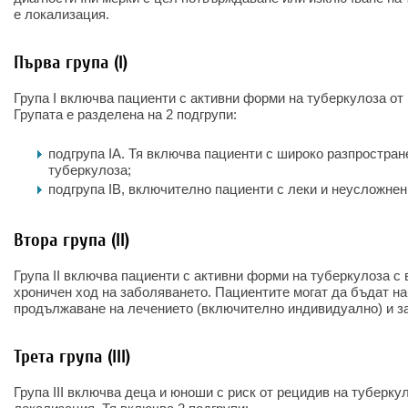
е локализация.
Първа група (I)
Група I включва пациенти с активни форми на туберкулоза от
Групата е разделена на 2 подгрупи:
подгрупа IA. Тя включва пациенти с широко разпростра
туберкулоза;
подгрупа IB, включително пациенти с леки и неусложне
Втора група (II)
Група II включва пациенти с активни форми на туберкулоза с
хроничен ход на заболяването. Пациентите могат да бъдат на
продължаване на лечението (включително индивидуално) и за
Трета група (III)
Група III включва деца и юноши с риск от рецидив на туберку