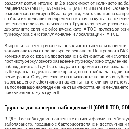
разделят допълнително на 2 в зависимост от наличието на б
пациента: IA (MBT+), IA (MBT-), IB (MBT+) и IB (MBT-). Освен т
разграничава подгрупа IB за пациенти, които спонтанно са пр
са били изследвани своевременно в края на курса на лечение 
лечението е останал неизвестен). Групата за регистриране на
дихателните органи е обозначена като IA TOD, групата за рег
туберкулоза с екстрапулмонални и локализации - IA TVL.
Въпросът за регистриране на новодиагностицирани пациенти 
заличаването им от регистъра се решава от Централната ВКК
комисия въз основа на представяне на фтизиатър или съотве
противотуберкулозното заведение (туберкулозно отделение)
наблюдението в ГДН I се определя от времето на изчезване н
туберкулоза на дихателните органи, но не трябва да надвиша
регистрация. След изчезване на признаците на активна тубер
за завършено и ефективно и пациентът, като клинично излекува
за последващо наблюдение на стабилността на излекуването 
прехвърлянето му в група III.
Група за диспансерно наблюдение II (GDN II TOD, GDN
В ГДН II се наблюдават пациенти с активни форми на туберку
заболяването, предимно с бактериоотделяне и деструктивни 