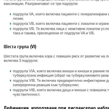
ваксинации. Разграничават се три подгрупи:
подгрупа VA, която включва пациенти с генерализирани
лезии;
подгрупа VB, която включва пациенти с локални и огран
подгрупа VB. Тя включва лица с неактивни локални усло
така и такива, прехвърлени от подгрупи VA и VB.
Шеста група (VI)
Шестата група включва хора с повишен риск от развитие на л
включва 3 подгрупи:
подгрупа VIA, която включва юноши и юноши в ранния п
туберкулозна инфекция (обрат на туберкулиновите реак
подгрупа VIB. Тя включва предварително инфектирани д
хиперергична реакция към туберкулин;
подгрупа VIB, която включва деца и юноши с повишена 
чувствителност.
Дефиниции, използвани при диспансерно набл