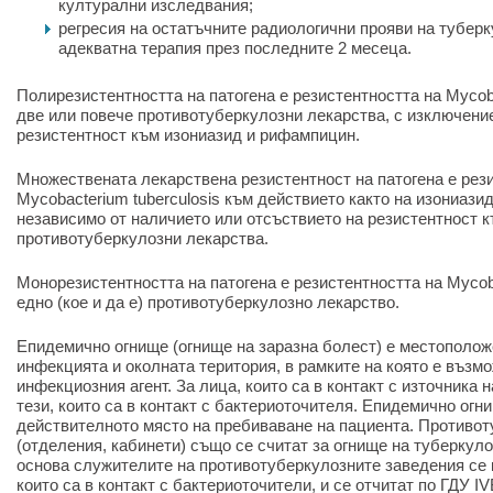
културални изследвания;
регресия на остатъчните радиологични прояви на туберк
адекватна терапия през последните 2 месеца.
Полирезистентността на патогена е резистентността на Mycoba
две или повече противотуберкулозни лекарства, с изключени
резистентност към изониазид и рифампицин.
Множествената лекарствена резистентност на патогена е рез
Mycobacterium tuberculosis към действието както на изониази
независимо от наличието или отсъствието на резистентност к
противотуберкулозни лекарства.
Монорезистентността на патогена е резистентността на Mycoba
едно (кое и да е) противотуберкулозно лекарство.
Епидемично огнище (огнище на заразна болест) е местополож
инфекцията и околната територия, в рамките на която е възм
инфекциозния агент. За лица, които са в контакт с източника 
тези, които са в контакт с бактериоточителя. Епидемично огн
действителното място на пребиваване на пациента. Противо
(отделения, кабинети) също се считат за огнище на туберкул
основа служителите на противотуберкулозните заведения се 
които са в контакт с бактериоточители, и се отчитат по ГДУ IV