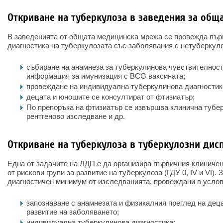
Откриване на туберкулоза в заведения за об
В заведенията от общата медицинска мрежа се провежда пъ
диагностика на туберкулозата със заболявания с нетуберкуло
събиране на анамнеза за туберкулинова чувствителност
информация за имунизация с BCG ваксината;
провеждане на индивидуална туберкулинова диагностик
децата и юношите се консултират от фтизиатър;
По препоръка на фтизиатър се извършва клинична тубе
рентгеново изследване и др.
Откриване на туберкулоза в туберкулозни дис
Една от задачите на ЛДП е да организира първичния клиниче
от рискови групи за развитие на туберкулоза (ГДУ 0, IV и VI)
диагностичен минимум от изследванията, провеждани в услов
запознаване с анамнезата и физикалния преглед на деца
развитие на заболяването;
индивидуална туберкулинова диагностика;