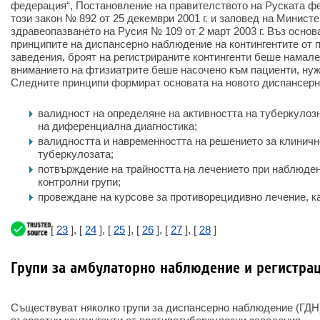
федерация“, Постановление на правителството на Руската фе
този закон № 892 от 25 декември 2001 г. и заповед на Минист
здравеопазването на Русия № 109 от 2 март 2003 г. Въз основ
принципите на диспансерно наблюдение на контингентите от 
заведения, броят на регистрираните контингенти беше намален
вниманието на фтизиатрите беше насочено към пациенти, нуж
Следните принципи формират основата на новото диспансерн
валидност на определяне на активността на туберкулоз
на диференциална диагностика;
валидността и навременността на решението за клиничн
туберкулозата;
потвърждение на трайността на лечението при наблюден
контролни групи;
провеждане на курсове за противорецидивно лечение, ка
[
23
], [
24
], [
25
], [
26
], [
27
], [
28
]
Групи за амбулаторно наблюдение и регистрац
Съществуват няколко групи за диспансерно наблюдение (ГДН)