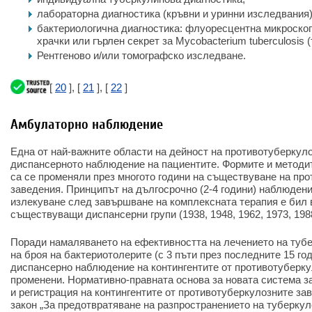
лабораторна диагностика (кръвни и уринни изследвания)
бактериологична диагностика: флуоресцентна микроскоп
храчки или гърлен секрет за Mycobacterium tuberculosis (
Рентгеново и/или томографско изследване.
[
20
], [
21
], [
22
]
Амбулаторно наблюдение
Една от най-важните области на дейност на противотуберкул
диспансерното наблюдение на пациентите. Формите и методи
са се променяли през многото години на съществуване на пр
заведения. Принципът на дългосрочно (2-4 години) наблюдени
излекуване след завършване на комплексната терапия е бил 
съществуващи диспансерни групи (1938, 1948, 1962, 1973, 1988
Поради намаляването на ефективността на лечението на туб
на броя на бактериотолерите (с 3 пъти през последните 15 го
диспансерно наблюдение на контингентите от противотуберку
променени. Нормативно-правната основа за новата система 
и регистрация на контингентите от противотуберкулозните з
закон „За предотвратяване на разпространението на туберкул