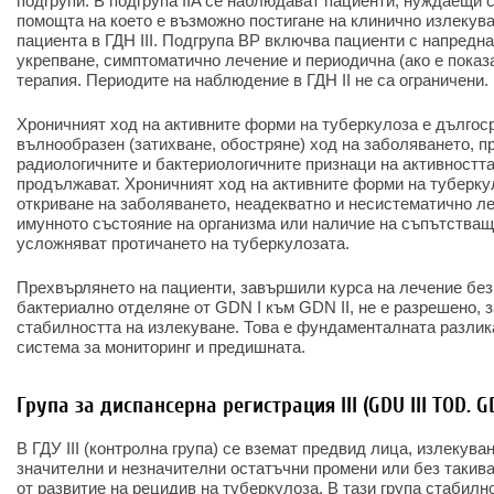
подгрупи. В подгрупа IIA се наблюдават пациенти, нуждаещи с
помощта на което е възможно постигане на клинично излекув
пациента в ГДН III. Подгрупа BP включва пациенти с напредн
укрепване, симптоматично лечение и периодична (ако е показ
терапия. Периодите на наблюдение в ГДН II не са ограничени.
Хроничният ход на активните форми на туберкулоза е дългоср
вълнообразен (затихване, обостряне) ход на заболяването, пр
радиологичните и бактериологичните признаци на активностт
продължават. Хроничният ход на активните форми на туберку
откриване на заболяването, неадекватно и несистематично ле
имунното състояние на организма или наличие на съпътстващ
усложняват протичането на туберкулозата.
Прехвърлянето на пациенти, завършили курса на лечение без
бактериално отделяне от GDN I към GDN II, не е разрешено, з
стабилността на излекуване. Това е фундаменталната разлик
система за мониторинг и предишната.
Група за диспансерна регистрация III (GDU III TOD. GD
В ГДУ III (контролна група) се вземат предвид лица, излекува
значителни и незначителни остатъчни промени или без такива. 
от развитие на рецидив на туберкулоза. В тази група стабилн