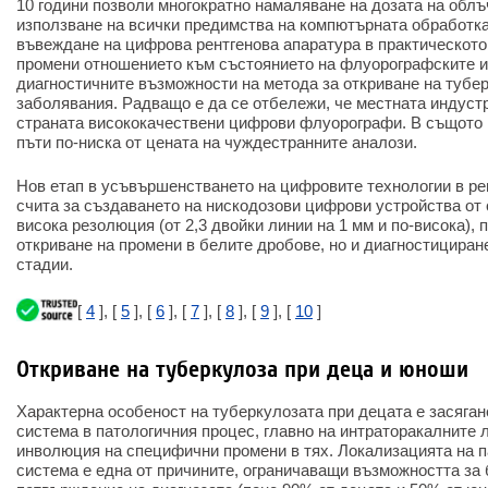
10 години позволи многократно намаляване на дозата на облъ
използване на всички предимства на компютърната обработка
въвеждане на цифрова рентгенова апаратура в практическот
промени отношението към състоянието на флуорографските и
диагностичните възможности на метода за откриване на тубе
заболявания. Радващо е да се отбележи, че местната индустр
страната висококачествени цифрови флуорографи. В същото в
пъти по-ниска от цената на чуждестранните аналози.
Нов етап в усъвършенстването на цифровите технологии в ре
счита за създаването на нискодозови цифрови устройства от
висока резолюция (от 2,3 двойки линии на 1 мм и по-висока),
откриване на промени в белите дробове, но и диагностициран
стадии.
[
4
], [
5
], [
6
], [
7
], [
8
], [
9
], [
10
]
Откриване на туберкулоза при деца и юноши
Характерна особеност на туберкулозата при децата е засяга
система в патологичния процес, главно на интраторакалните 
инволюция на специфични промени в тях. Локализацията на 
система е една от причините, ограничаващи възможността за