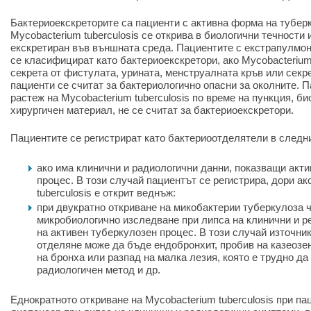
Бактериоекскреторите са пациенти с активна форма на туберк
Mycobacterium tuberculosis се открива в биологични течности
екскретиран във външната среда. Пациентите с екстрапулмо
се класифицират като бактериоекскретори, ако Mycobacterium 
секрета от фистулата, урината, менструалната кръв или секре
пациенти се считат за бактериологично опасни за околните. П
растеж на Mycobacterium tuberculosis по време на пункция, би
хирургичен материал, не се считат за бактериоекскретори.
Пациентите се регистрират като бактериоотделятели в следн
ако има клинични и радиологични данни, показващи акт
процес. В този случай пациентът се регистрира, дори ак
tuberculosis е открит веднъж:
при двукратно откриване на микобактерии туберкулоза ч
микробиологично изследване при липса на клинични и р
на активен туберкулозен процес. В този случай източни
отделяне може да бъде ендобронхит, пробив на казеозе
на бронха или разпад на малка лезия, която е трудно да
радиологичен метод и др.
Еднократното откриване на Mycobacterium tuberculosis при пац