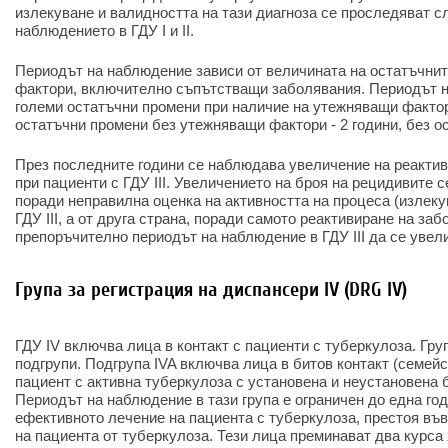
излекуване и валидността на тази диагноза се проследяват 
наблюдението в ГДУ I и II.
Периодът на наблюдение зависи от величината на остатъчни
фактори, включително съпътстващи заболявания. Периодът н
големи остатъчни промени при наличие на утежняващи фактори
остатъчни промени без утежняващи фактори - 2 години, без ос
През последните години се наблюдава увеличение на реактив
при пациенти с ГДУ III. Увеличението на броя на рецидивите с
поради неправилна оценка на активността на процеса (излеку
ГДУ III, а от друга страна, поради самото реактивиране на заб
препоръчително периодът на наблюдение в ГДУ III да се увели
Група за регистрация на диспансери IV (DRG IV)
ГДУ IV включва лица в контакт с пациенти с туберкулоза. Гру
подгрупи. Подгрупа IVA включва лица в битов контакт (семейс
пациент с активна туберкулоза с установена и неустановена 
Периодът на наблюдение в тази група е ограничен до една год
ефективното лечение на пациента с туберкулоза, престоя въ
на пациента от туберкулоза. Тези лица преминават два курс