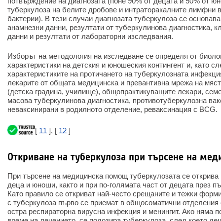
потвърждение на диагнозата (поне 90% от децата и 50% от ю
туберкулоза на белите дробове и интраторакалните лимфни в
бактерии). В тези случаи диагнозата туберкулоза се основав
анамнезни данни, резултати от туберкулинова диагностика, к
данни и резултати от лабораторни изследвания.
Изборът на методология на изследване се определя от биоло
характеристики на детския и юношеския контингент и, като сл
характеристиките на протичането на туберкулозната инфекция
лекарите от общата медицинска и превантивна мрежа на мяст
(детска градина, училище), общопрактикуващите лекари, сем
масова туберкулинова диагностика, противотуберкулозна вак
неваксинирани в родилното отделение, реваксинация с BCG.
[
11
], [
12
]
Откриване на туберкулоза при търсене на ме
При търсене на медицинска помощ туберкулозата се открива 
деца и юноши, както и при по-голямата част от децата през пъ
Като правило се откриват най-често срещаните и тежки форм
с туберкулоза първо се приемат в общосоматични отделения 
остра респираторна вирусна инфекция и менингит. Ако няма 
време на лечението, се подозира туберкулоза, след което де