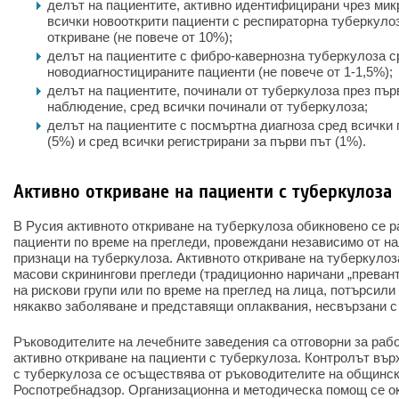
делът на пациентите, активно идентифицирани чрез мик
всички новооткрити пациенти с респираторна туберкуло
откриване (не повече от 10%);
делът на пациентите с фибро-кавернозна туберкулоза с
новодиагностицираните пациенти (не повече от 1-1,5%);
делът на пациентите, починали от туберкулоза през пър
наблюдение, сред всички починали от туберкулоза;
делът на пациентите с посмъртна диагноза сред всички
(5%) и сред всички регистрирани за първи път (1%).
Активно откриване на пациенти с туберкулоза
В Русия активното откриване на туберкулоза обикновено се р
пациенти по време на прегледи, провеждани независимо от на
признаци на туберкулоза. Активното откриване на туберкулоз
масови скринингови прегледи (традиционно наричани „превант
на рискови групи или по време на преглед на лица, потърсил
някакво заболяване и представящи оплаквания, несвързани с
Ръководителите на лечебните заведения са отговорни за раб
активно откриване на пациенти с туберкулоза. Контролът вър
с туберкулоза се осъществява от ръководителите на общинск
Роспотребнадзор. Организационна и методическа помощ се о