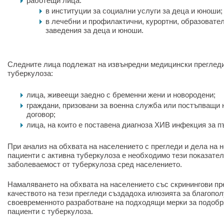
работещи лица:
в институции за социални услуги за деца и юноши;
в лечебни и профилактични, курортни, образовател
заведения за деца и юноши.
Следните лица подлежат на извънредни медицински прегледи
туберкулоза:
лица, живеещи заедно с бременни жени и новородени;
граждани, призовани за военна служба или постъпващи 
договор;
лица, на които е поставена диагноза ХИВ инфекция за пъ
При анализ на обхвата на населението с прегледи и дела на 
пациенти с активна туберкулоза е необходимо тези показател
заболеваемост от туберкулоза сред населението.
Намаляването на обхвата на населението със скринингови пр
качеството на тези прегледи създадоха илюзията за благопол
своевременното разработване на подходящи мерки за подобр
пациенти с туберкулоза.