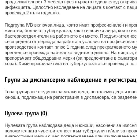
продължителност 3 месеца през първата година след открива
инфекцията. Цялостно изследване на лицата в контакт с паци
провежда 2 пъти годишно.
Подгрупа IVB включва лица, които имат професионален и прои
животни, болни от туберкулоза, както и всички лица, които им
бактериоотделители на работното си място. Продължителност
се определя от периода на работа в условия на професионал
производствен контакт плюс 1 година след прекратяването м
преглед се провежда най-малко веднъж годишно. На лицата, в
препоръчват общоздравни мерки (за предпочитане в санатори
хора). Химиопрофилактика на туберкулозата се провежда по 
Групи за диспансерно наблюдение и регистрац
Това групиране е единно за малки деца, по-големи деца и юно
юноши, подлежащи на регистрация в диспансера, са разделени
Нулева група (0)
Нулевата група наблюдава деца и юноши, насочени за изясня
положителната чувствителност към туберкулин и/или за про
диагностични мерки с цел потвърждаване или изключване на т