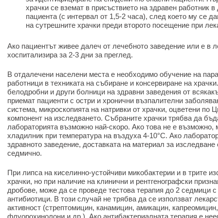
храчки се вземат в присъствието на здравен работник в
пациента (с интервал от 1,5-2 часа), след което му се д
на сутрешните храчки преди второто посещение при лек
Ако пациентът живее далеч от лечебното заведение или е в л
хоспитализира за 2-3 дни за преглед.
В отдалечени населени места е необходимо обучение на пар
работници в техниката на събиране и консервиране на храчки.
белодробни и други болници на здравни заведения от всякак
приемат пациенти с остри и хронични възпалителни заболява
система, микроскопията на натривки от храчки, оцветени по 
компонент на изследването. Събраните храчки трябва да бъд
лабораторията възможно най-скоро. Ако това не е възможно, 
хладилник при температура на въздуха 4-10°C. Ако лаборато
здравното заведение, доставката на материал за изследване 
седмично.
При липса на киселинно-устойчиви микобактерии и в трите и
храчки, но при наличие на клинични и рентгенографски призн
дробове, може да се проведе тестова терапия до 2 седмици 
антибиотици. В този случай не трябва да се използват лекар
активност (стрептомицин, канамицин, амикацин, капреомицин
флуорохинолони и др.). Ако антибактериалната терапия е не