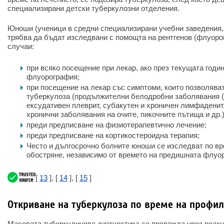
специализирани детски туберкулозни отделения.
Юноши (ученици в средни специализирани учебни заведения,
трябва да бъдат изследвани с помощта на рентгенов (флуоро
случаи:
при всяко посещение при лекар, ако през текущата годи
флуорография;
при посещение на лекар със симптоми, които позволяват
туберкулоза (продължителни белодробни заболявания (п
ексудативен плеврит, субакутен и хроничен лимфаденит
хронични заболявания на очите, пикочните пътища и др.)
преди предписване на физиотерапевтично лечение;
преди предписване на кортикостероидна терапия;
Често и дългосрочно болните юноши се изследват по вр
обостряне, независимо от времето на предишната флуо
[
13
], [
14
], [
15
]
Откриване на туберкулоза по време на профи
Масовата туберкулинова диагностика се провежда чрез реакц