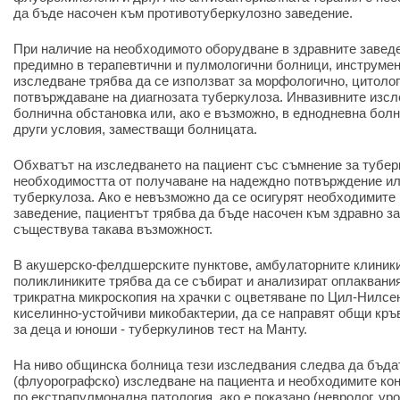
да бъде насочен към противотуберкулозно заведение.
При наличие на необходимото оборудване в здравните заведе
предимно в терапевтични и пулмологични болници, инструме
изследване трябва да се използват за морфологично, цитоло
потвърждаване на диагнозата туберкулоза. Инвазивните изсл
болнична обстановка или, ако е възможно, в еднодневна бол
други условия, заместващи болницата.
Обхватът на изследването на пациент със съмнение за тубер
необходимостта от получаване на надеждно потвърждение ил
туберкулоза. Ако е невъзможно да се осигурят необходимите
заведение, пациентът трябва да бъде насочен към здравно з
съществува такава възможност.
В акушерско-фелдшерските пунктове, амбулаторните клиники
поликлиниките трябва да се събират и анализират оплаквания
трикратна микроскопия на храчки с оцветяване по Цил-Нилсен
киселинно-устойчиви микобактерии, да се направят общи кръв
за деца и юноши - туберкулинов тест на Манту.
На ниво общинска болница тези изследвания следва да бъда
(флуорографско) изследване на пациента и необходимите ко
по екстрапулмонална патология, ако е показано (невролог, уро