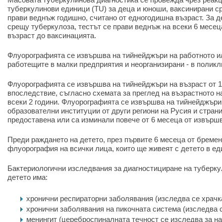
туберкулинови единици (TU) за деца и юноши, ваксинирани с
прави веднъж годишно, считано от едногодишна възраст. За 
срещу туберкулоза, тестът се прави веднъж на всеки 6 месец
възраст до ваксинацията.
Флуорографията се извършва на тийнейджъри на работното ил
работещите в малки предприятия и неорганизирани - в поликл
Флуорографията се извършва на тийнейджъри на възраст от 15
впоследствие, съгласно схемата за преглед на възрастното н
всеки 2 години. Флуорографията се извършва на тийнейджъри,
образователни институции от други региони на Русия и страни
предоставена или са изминали повече от 6 месеца от извършв
Преди раждането на детето, през първите 6 месеца от бреме
флуорография на всички лица, които ще живеят с детето в ед
Бактериологични изследвания за диагностициране на туберку
детето има:
хронични респираторни заболявания (изследва се храчк
хронични заболявания на пикочната система (изследва с
менингит (цереброспиналната течност се изследва за н