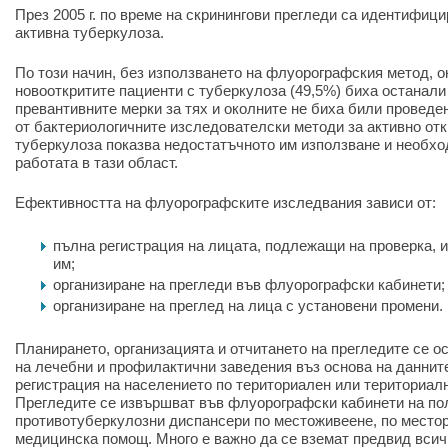
През 2005 г. по време на скринингови прегледи са идентифици
активна туберкулоза.
По този начин, без използването на флуорографския метод, о
новооткритите пациенти с туберкулоза (49,5%) биха останали
превантивните мерки за тях и околните не биха били проведе
от бактериологичните изследователски методи за активно отк
туберкулоза показва недостатъчното им използване и необхо
работата в тази област.
Ефективността на флуорографските изследвания зависи от:
пълна регистрация на лицата, подлежащи на проверка, 
им;
организиране на прегледи във флуорографски кабинети;
организиране на преглед на лица с установени промени.
Планирането, организацията и отчитането на прегледите се о
на лечебни и профилактични заведения въз основа на даннит
регистрация на населението по териториален или териториал
Прегледите се извършват във флуорографски кабинети на по
противотуберкулозни диспансери по местоживеене, по местор
медицинска помощ. Много е важно да се вземат предвид всич