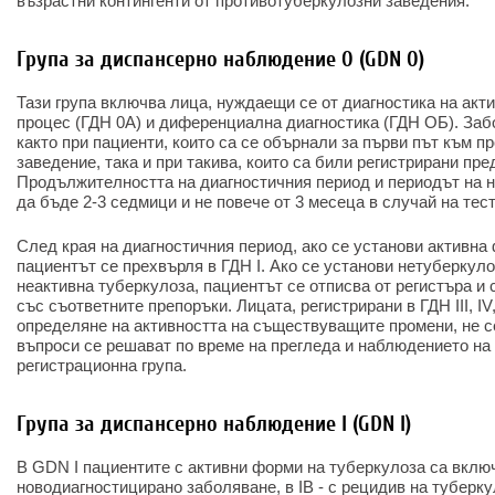
възрастни контингенти от противотуберкулозни заведения.
Група за диспансерно наблюдение 0 (GDN 0)
Тази група включва лица, нуждаещи се от диагностика на акт
процес (ГДН 0А) и диференциална диагностика (ГДН ОБ). Заб
както при пациенти, които са се обърнали за първи път към 
заведение, така и при такива, които са били регистрирани пре
Продължителността на диагностичния период и периодът на 
да бъде 2-3 седмици и не повече от 3 месеца в случай на тес
След края на диагностичния период, ако се установи активна
пациентът се прехвърля в ГДН I. Ако се установи нетуберкул
неактивна туберкулоза, пациентът се отписва от регистъра и
със съответните препоръки. Лицата, регистрирани в ГДН III, IV
определяне на активността на съществуващите промени, не се
въпроси се решават по време на прегледа и наблюдението на
регистрационна група.
Група за диспансерно наблюдение I (GDN I)
В GDN I пациентите с активни форми на туберкулоза са включе
новодиагностицирано заболяване, в IB - с рецидив на туберку