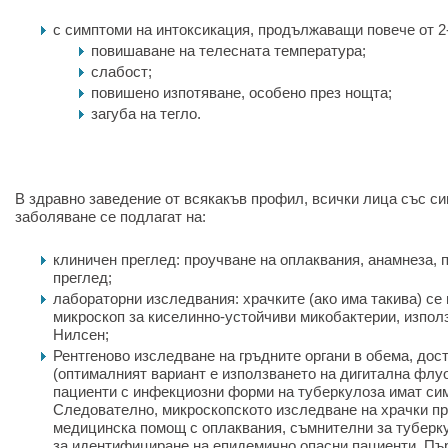
с симптоми на интоксикация, продължаващи повече от 2
повишаване на телесната температура;
слабост;
повишено изпотяване, особено през нощта;
загуба на тегло.
В здравно заведение от всякакъв профил, всички лица със с
заболяване се подлагат на:
клиничен преглед: проучване на оплаквания, анамнеза,
преглед;
лабораторни изследвания: храчките (ако има такива) се
микроскоп за киселинно-устойчиви микобактерии, изпол
Нилсен;
Рентгеново изследване на гръдните органи в обема, дос
(оптималният вариант е използването на дигитална флу
пациенти с инфекциозни форми на туберкулоза имат си
Следователно, микроскопското изследване на храчки при
медицинска помощ с оплаквания, съмнителни за туберку
за идентифициране на епидемично опасни пациенти. Пър