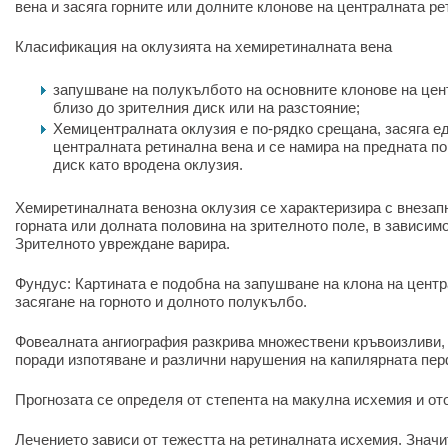
вена и засяга горните или долните клонове на централната ре
Класификация на оклузията на хемиретиналната вена
запушване на полукълбото на основните клонове на цен
близо до зрителния диск или на разстояние;
Хемицентралната оклузия е по-рядко срещана, засяга ед
централната ретинална вена и се намира на предната п
диск като вродена оклузия.
Хемиретиналната венозна оклузия се характеризира с внезапн
горната или долната половина на зрителното поле, в зависимо
Зрителното увреждане варира.
Фундус: Картината е подобна на запушване на клона на цент
засягане на горното и долното полукълбо.
Фовеалната ангиография разкрива множествени кръвоизливи
поради изпотяване и различни нарушения на капилярната пер
Прогнозата се определя от степента на макулна исхемия и ото
Лечението зависи от тежестта на ретиналната исхемия. Знач