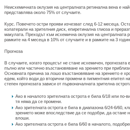
Неисхемичната оклузия на централната ретинална вена е най
представлява около 75% от случаите.
Курс. Повечето остри прояви изчезват след 6-12 месеца. Ос
колатерали на зрителния диск, епиретинална глиоза и прераз
макулата. Преходът към исхемична оклузия на централната р
рамките на 4 месеца в 10% от случаите и в рамките на 3 годин
Прогноза
В случаите, когато процесът не стане исхемичен, прогнозата 
пълно или частично възстановяване на зрението при приблиз
Основната причина за лошо възстановяване на зрението е хр
едем, който води до вторични промени в пигментния епител на
степен прогнозата зависи от първоначалната зрителна острота
Ако в началото зрителната острота е била 6/18 или по-в
тя няма да се промени.
Ако зрителната острота е била в диапазона 6/24-6/60, к
зрението може впоследствие да се подобри, да остане 
влоши.
Ако зрителната острота е била 6/60 в началото, подобре