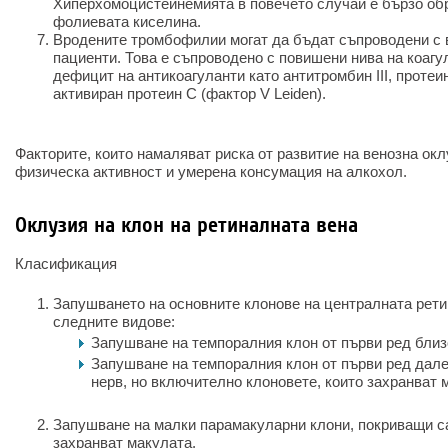
Хиперхомоцистеинемията в повечето случаи е бързо об
фолиевата киселина.
Вродените тромбофилии могат да бъдат съпроводени с 
пациенти. Това е съпроводено с повишени нива на коагул
дефицит на антикоагуланти като антитромбин III, протеи
активиран протеин C (фактор V Leiden).
Факторите, които намаляват риска от развитие на венозна ок
физическа активност и умерена консумация на алкохол.
Оклузия на клон на ретиналната вена
Класификация
Запушването на основните клонове на централната рети
следните видове:
Запушване на темпоралния клон от първи ред близ
Запушване на темпоралния клон от първи ред дале
нерв, но включително клоновете, които захранват 
Запушване на малки парамакуларни клони, покриващи са
захранват макулата.