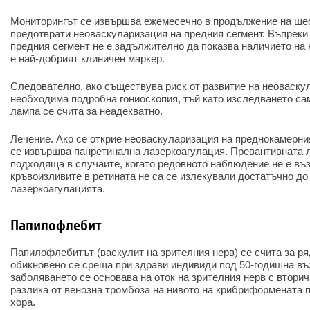
Мониторингът се извършва ежемесечно в продължение на шес
предотврати неоваскуларизация на предния сегмент. Въпреки
предния сегмент не е задължително да показва наличието на 
е най-добрият клиничен маркер.
Следователно, ако съществува риск от развитие на неоваскул
необходима подробна гониоскопия, тъй като изследването са
лампа се счита за неадекватно.
Лечение. Ако се открие неоваскуларизация на преднокамерни
се извършва панретинална лазеркоагулация. Превантивната 
подходяща в случаите, когато редовното наблюдение не е въ
кръвоизливите в ретината не са се излекували достатъчно д
лазеркоагулацията.
Папилофлебит
Папилофлебитът (васкулит на зрителния нерв) се счита за ря
обикновено се среща при здрави индивиди под 50-годишна въз
заболяването се основава на оток на зрителния нерв с вторич
разлика от венозна тромбоза на нивото на крибриформената 
хора.