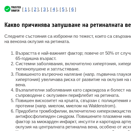
[
1
], [
2
], [
3
], [
4
], [
5
], [
6
]
Какво причинява запушване на ретиналната ве
Следните състояния са изброени по тежест, които са свързани
на венозна оклузия на ретината.
Възрастта е най-важният фактор; повече от 50% от случ
65-годишна възраст.
Системни заболявания, включително хипертония, хипер
тютюнопушене и затлъстяване.
Повишеното вътреочно налягане (напр. първична глауком
хипертония) увеличава риска от развитие на оклузия на
вена.
Възпалителни заболявания като саркоидоза и болест на
съпроводени с оклузивен перифлебит на ретината.
Повишен вискозитет на кръвта, свързан с полицитемия
протеини (напр. миелом, миелом на Waldenstrom).
Придобити тромбофилии, включително хиперхомоцисте
антифосфолипиден синдром. Повишените плазмени нива
фактор за миокарден инфаркт, инсулти и каротидна артер
оклузия на централната ретинална вена, особено от исх