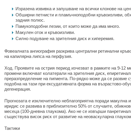
Изразена извивка и запушване на всички клонове на цен
Обширни петнисти и пламъчноподобни кръвоизливи, о
задния полюс.
Памукоподобни лезии, от които може да има много.
Макулен оток и кръвоизливи.
Силно подуване на зрителния диск и хиперемия.
Фовеалната ангиография разкрива централни ретинални кръв
на капилярна липса на перфузия.
Ход. Проявите на острия период изчезват в рамките на 9-12 
промени включват колатерали на зрителния диск, епиретинал
преразпределение на пигмента. По-рядко може да се развие 
подобна на тази при ексудативната форма на възрастово-об
дегенерация.
Прогнозата е изключително неблагоприятна поради макулна и
иридис се развива в приблизително 50% от случаите, обикнове
месеца (100-дневна глаукома). Ако не се извърши панретинал
съществува висок риск от развитие на неоваскуларна глауком
Тактики