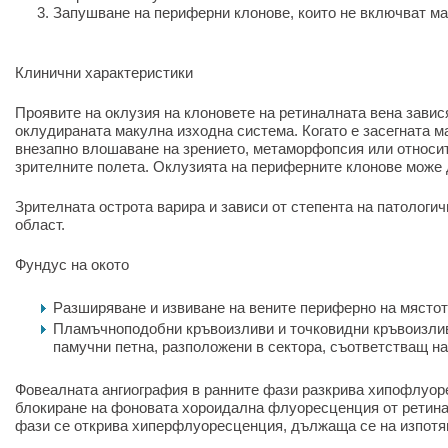
Запушване на периферни клонове, които не включват м
Клинични характеристики
Проявите на оклузия на клоновете на ретиналната вена завис
оклудираната макулна изходна система. Когато е засегната м
внезапно влошаване на зрението, метаморфопсия или относи
зрителните полета. Оклузията на периферните клонове може
Зрителната острота варира и зависи от степента на патологи
област.
Фундус на окото
Разширяване и извиване на вените периферно на мястот
Пламъчноподобни кръвоизливи и точковидни кръвоизливи
памучни петна, разположени в сектора, съответстващ на
Фовеалната ангиография в ранните фази разкрива хипофлуор
блокиране на фоновата хороидална флуоресценция от ретина
фази се открива хиперфлуоресценция, дължаща се на изпотя