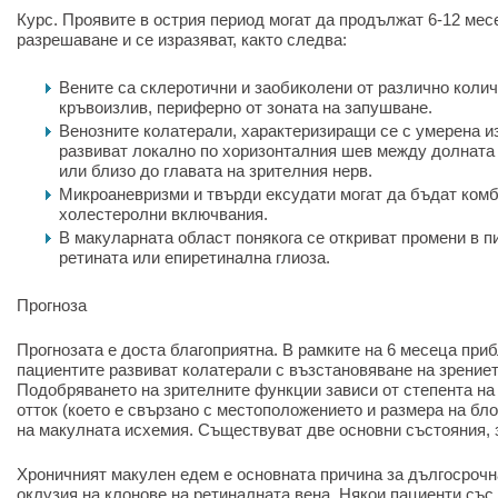
Курс. Проявите в острия период могат да продължат 6-12 мес
разрешаване и се изразяват, както следва:
Вените са склеротични и заобиколени от различно коли
кръвоизлив, периферно от зоната на запушване.
Венозните колатерали, характеризиращи се с умерена из
развиват локално по хоризонталния шев между долната 
или близо до главата на зрителния нерв.
Микроаневризми и твърди ексудати могат да бъдат комб
холестеролни включвания.
В макуларната област понякога се откриват промени в п
ретината или епиретинална глиоза.
Прогноза
Прогнозата е доста благоприятна. В рамките на 6 месеца при
пациентите развиват колатерали с възстановяване на зрението
Подобряването на зрителните функции зависи от степента на
отток (което е свързано с местоположението и размера на бло
на макулната исхемия. Съществуват две основни състояния,
Хроничният макулен едем е основната причина за дългосрочн
оклузия на клонове на ретиналната вена. Някои пациенти със 