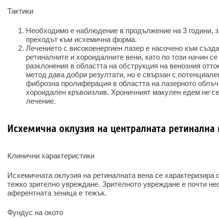
Тактики
Необходимо е наблюдение в продължение на 3 години, з
преходът към исхемична форма.
Лечението с високоенергиен лазер е насочено към създ
ретиналните и хороидалните вени, като по този начин с
разклонения в областта на обструкция на венозния отток
метод дава добри резултати, но е свързан с потенциале
фиброзна пролиферация в областта на лазерното облъч
хороидален кръвоизлив. Хроничният макулен едем не се
лечение.
Исхемична оклузия на централната ретинална 
Клинични характеристики
Исхемичната оклузия на ретиналната вена се характеризира с
тежко зрително увреждане. Зрителното увреждане е почти не
аферентната зеница е тежък.
Фундус на окото