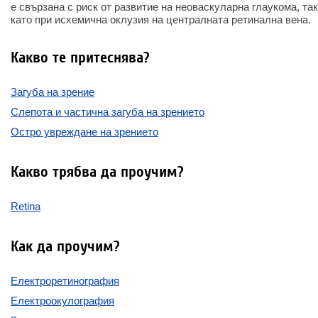
е свързана с риск от развитие на неоваскуларна глаукома, та
като при исхемична оклузия на централната ретинална вена.
Какво те притеснява?
Загуба на зрение
Слепота и частична загуба на зрението
Остро увреждане на зрението
Какво трябва да проучим?
Retina
Как да проучим?
Електроретинография
Електроокулография