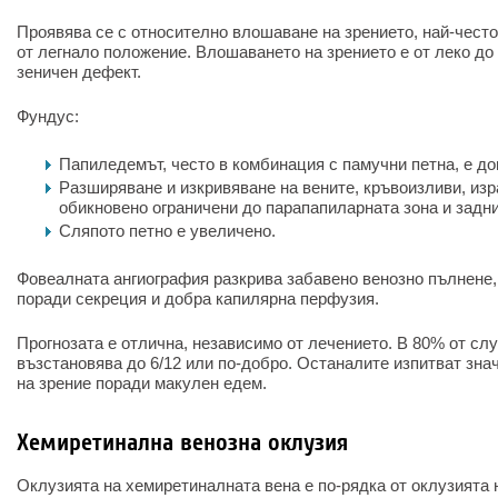
Проявява се с относително влошаване на зрението, най-чест
от легнало положение. Влошаването на зрението е от леко д
зеничен дефект.
Фундус:
Папиледемът, често в комбинация с памучни петна, е д
Разширяване и изкривяване на вените, кръвоизливи, изр
обикновено ограничени до парапапиларната зона и задн
Сляпото петно е увеличено.
Фовеалната ангиография разкрива забавено венозно пълнене
поради секреция и добра капилярна перфузия.
Прогнозата е отлична, независимо от лечението. В 80% от сл
възстановява до 6/12 или по-добро. Останалите изпитват зна
на зрение поради макулен едем.
Хемиретинална венозна оклузия
Оклузията на хемиретиналната вена е по-рядка от оклузията