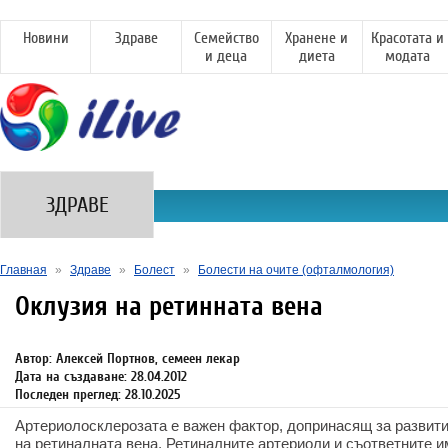
Новини
Здраве
Семейство
Хранене и
Красотата и
и деца
диета
модата
ЗДРАВЕ
Главная
»
Здраве
»
Болест
»
Болести на очите (офталмология)
Оклузия на ретинната вена
Автор: Алексей Портнов, семеен лекар
Дата на създаване: 28.04.2012
Последен преглед: 28.10.2025
Артериолосклерозата е важен фактор, допринасящ за развити
на ретиналната вена. Ретиналните артериоли и съответните 