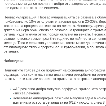
по-лоша могат да се повлияят добре от лазерна фотокоагулац
при едем, отколкото при исхемия.
Неоваскуларизация. Неоваскуларизацията се развива в облас
приблизително 10% от случаите, а извън диска в 20-30%. Вер
тежестта на процеса и степента на лезията. Неоваскуларизац
зрителния нерв обикновено се развива на границата с триъгъ
ретина, където няма отток поради оклузия на вената. Неовас
развие по всяко време през 3-те години, но най-често се появ
месеца. Това е сериозно усложнение, което може да причини 
стъкловидното тяло и преретинални кръвоизливи, а понякога 
ретината.
Наблюдение
Пациентите трябва да се подложат на фовеална ангиография 
седмици, през които настъпва достатъчна резорбция на рети
нататъшните тактики зависят от зрителната острота и ангиог
ФАГ разкрива добра макулна перфузия, зрителната остро
изисква лечение.
Фовеалната ангиография разкрива макулен едем в комб
зрителната острота се запазва на 6/12 и по-долу, след 