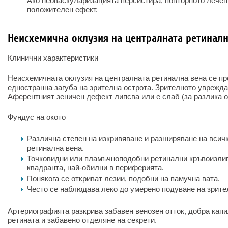
Ако неоваскуларизацията персистира, повторното лечен
положителен ефект.
Неисхемична оклузия на централната ретиналн
Клинични характеристики
Неисхемичната оклузия на централната ретинална вена се пр
едностранна загуба на зрителна острота. Зрителното уврежда
Аферентният зеничен дефект липсва или е слаб (за разлика о
Фундус на окото
Различна степен на изкривяване и разширяване на всич
ретинална вена.
Точковидни или пламъчноподобни ретинални кръвоизлив
квадранта, най-обилни в периферията.
Понякога се откриват лезии, подобни на памучна вата.
Често се наблюдава леко до умерено подуване на зрите
Артериографията разкрива забавен венозен отток, добра кап
ретината и забавено отделяне на секрети.