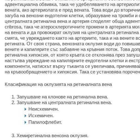
адвентициална обвивка, така че удебеляването на артериоли
вената, ако артериолата е пред вената. Това води до вторич
загуба на венозни ендотелни клетки, образуване на тромби и
централната ретинална вена и артерия споделят обща адвент
cribrosa, така че атеросклеротичните промени в артерията мо
на вената и да провокират оклузия на централната ретинална 
смята, че увреждането както на артериите, така и на вените в
ретината. От своя страна, венозната оклузия води до повиша
вените и капилярите със забавяне на кръвния поток. Това доп
ретинална хипоксия, от която кръвта се отклонява през запу
настъпва увреждане на капилярните ендотелни клетки и екст
компоненти, натискът върху тъканта се увеличава, причинява
на кръвообращението и хипоксия. Така се установява порочен 
Класификация на оклузията на ретиналната вена
Запушване на клонове на ретинална вена.
Запушване на централната ретинална вена.
Неисхемичен.
Исхемичен.
Папилофлебит.
Хемиретинална венозна оклузия.