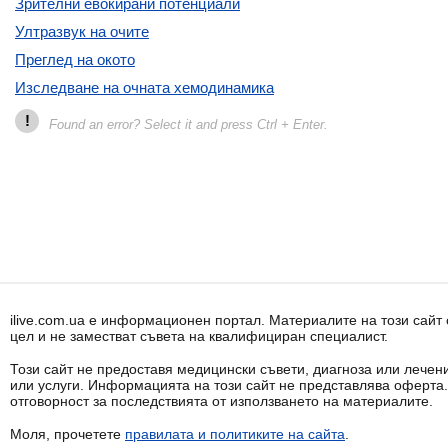
Зрителни евокирани потенциали
Ултразвук на очите
Преглед на окото
Изследване на очната хемодинамика
!
Found an error? Select it and press Ctrl + Enter.
ilive.com.ua е информационен портал. Материалите на този сай
цел и не заместват съвета на квалифициран специалист.
Този сайт не предоставя медицински съвети, диагноза или лечени
или услуги. Информацията на този сайт не представлява оферта
отговорност за последствията от използването на материалите.
Моля, прочетете
правилата и политиките на сайта
.