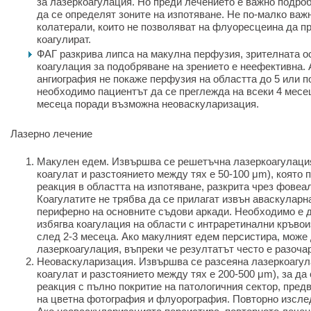
за лазеркоагулация. Но преди лечението е важно подро
да се определят зоните на изпотяване. Не по-малко важ
колатерали, които не позволяват на флуоресцеина да пр
коагулират.
ФАГ разкрива липса на макулна перфузия, зрителната ос
коагулация за подобряване на зрението е неефективна.
ангиография не покаже перфузия на областта до 5 или по
необходимо пациентът да се преглежда на всеки 4 месе
месеца поради възможна неоваскуларизация.
Лазерно лечение
Макулен едем. Извършва се решетъчна лазеркоагулация
коагулат и разстоянието между тях е 50-100 μm), която
реакция в областта на изпотяване, разкрита чрез фовеа
Коагулатите не трябва да се прилагат извън аваскуларн
периферно на основните съдови аркади. Необходимо е д
избягва коагулация на области с интраретинални кръвои
след 2-3 месеца. Ако макулният едем персистира, може
лазеркоагулация, въпреки че резултатът често е разоча
Неоваскуларизация. Извършва се разсеяна лазеркоагул
коагулат и разстоянието между тях е 200-500 μm), за да
реакция с пълно покритие на патологичния сектор, пре
на цветна фотография и флуорография. Повторно изслед